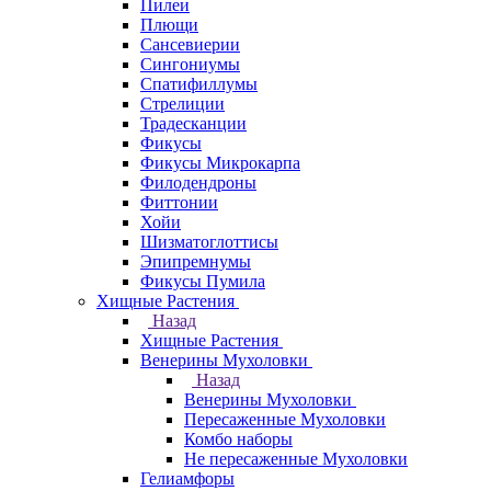
Пилеи
Плющи
Сансевиерии
Сингониумы
Спатифиллумы
Стрелиции
Традесканции
Фикусы
Фикусы Микрокарпа
Филодендроны
Фиттонии
Хойи
Шизматоглоттисы
Эпипремнумы
Фикусы Пумила
Хищные Растения
Назад
Хищные Растения
Венерины Мухоловки
Назад
Венерины Мухоловки
Пересаженные Мухоловки
Комбо наборы
Не пересаженные Мухоловки
Гелиамфоры