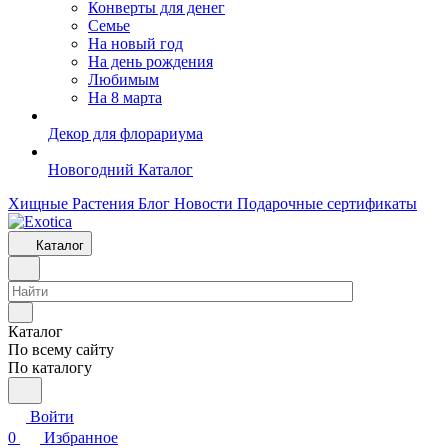
Конверты для денег
Семье
На новый год
На день рождения
Любимым
На 8 марта
Декор для флорариума
Новогодний Каталог
Хищные Растения
Блог
Новости
Подарочные сертификаты
Каталог
Каталог
По всему сайту
По каталогу
Войти
0
Избранное