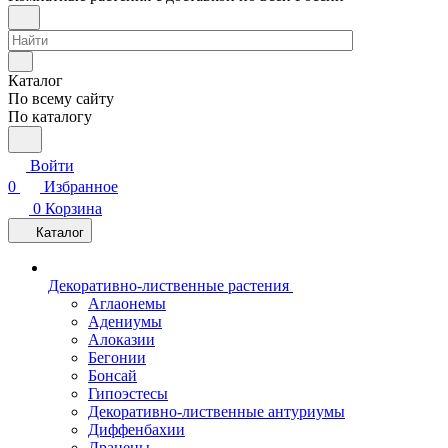
Каталог
По всему сайту
По каталогу
Войти
0
Избранное
0
Корзина
Каталог
Декоративно-лиственные растения
Аглаонемы
Адениумы
Алоказии
Бегонии
Бонсай
Гипоэстесы
Декоративно-лиственные антуриумы
Диффенбахии
Драцены