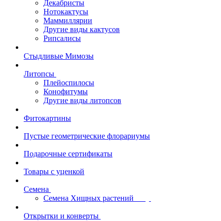
Декабристы
Нотокактусы
Маммиллярии
Другие виды кактусов
Рипсалисы
Стыдливые Мимозы
Литопсы
Плейоспилосы
Конофитумы
Другие виды литопсов
Фитокартины
Пустые геометрические флорариумы
Подарочные сертификаты
Товары с уценкой
Семена
Семена Хищных растений
Открытки и конверты