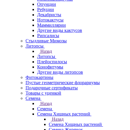
Опунции
Ребуции
Декабристы
Нотокактусы
Маммиллярии
Другие виды кактусов
Рипсалисы
Стыдливые Мимозы
Литопсы
Назад
Литопсы
Плейоспилосы
Конофитумы
Другие виды литопсов
Фитокартины
Пустые геометрические флорариумы
Подарочные сертификаты
Товары с уценкой
Семена
Назад
Семена
Семена Хищных растений
Назад
Семена Хищных растений
Семена Жирянок