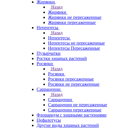
Жирянки
Назад
Жирянки
Жирянки не пересаженные
Жирянки пересаженные
Непентесы
Назад
Непентесы
Непентесы не пересаженные
Непентесы Пересаженные
Пузырчатки
Ростки хищных растений
Росянки
Назад
Росянки
Росянки пересаженные
Росянки не пересаженные
Саррацении
Назад
Саррацении
Саррацении не пересаженные
Саррацении пересаженные
Флорариум с хищными растениями
Цефалотусы
Другие виды хищных растений