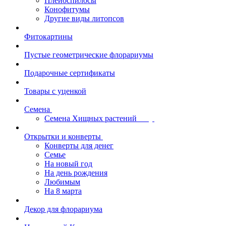
Плейоспилосы
Конофитумы
Другие виды литопсов
Фитокартины
Пустые геометрические флорариумы
Подарочные сертификаты
Товары с уценкой
Семена
Семена Хищных растений
Открытки и конверты
Конверты для денег
Семье
На новый год
На день рождения
Любимым
На 8 марта
Декор для флорариума