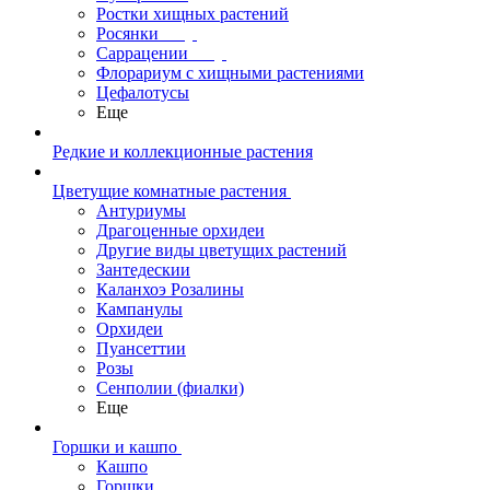
Ростки хищных растений
Росянки
Саррацении
Флорариум с хищными растениями
Цефалотусы
Еще
Редкие и коллекционные растения
Цветущие комнатные растения
Антуриумы
Драгоценные орхидеи
Другие виды цветущих растений
Зантедескии
Каланхоэ Розалины
Кампанулы
Орхидеи
Пуансеттии
Розы
Сенполии (фиалки)
Еще
Горшки и кашпо
Кашпо
Горшки