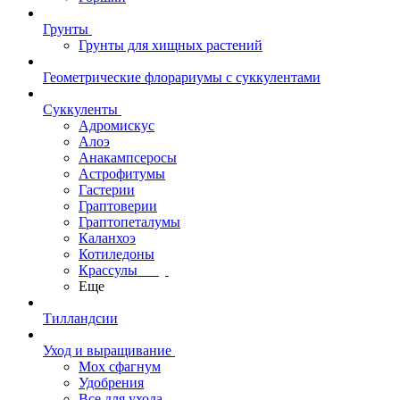
Грунты
Грунты для хищных растений
Геометрические флорариумы с суккулентами
Суккуленты
Адромискус
Алоэ
Анакампсеросы
Астрофитумы
Гастерии
Граптоверии
Граптопеталумы
Каланхоэ
Котиледоны
Крассулы
Еще
Тилландсии
Уход и выращивание
Мох сфагнум
Удобрения
Все для ухода