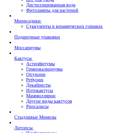
Дистиллированная вода
Фитолампы для растений
Минисадики
Суккуленты в керамических горшках
Подарочные упаковки
Моссариумы
Кактусы
Астрофитумы
Гимнокалициумы
Опунции
Ребуции
Декабристы
Нотокактусы
Маммиллярии
Другие виды кактусов
Рипсалисы
Стыдливые Мимозы
Литопсы