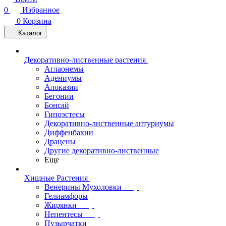
0
Избранное
0
Корзина
Каталог
Декоративно-лиственные растения
Аглаонемы
Адениумы
Алоказии
Бегонии
Бонсай
Гипоэстесы
Декоративно-лиственные антуриумы
Диффенбахии
Драцены
Другие декоративно-лиственные
Еще
Хищные Растения
Венерины Мухоловки
Гелиамфоры
Жирянки
Непентесы
Пузырчатки