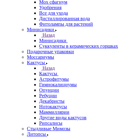
Мох сфагнум
Удобрения
Все для ухода
Дистиллированная вода
Фитолампы для растений
Минисадики
Назад
Минисадики
Суккуленты в керамических горшках
Подарочные упаковки
Моссариумы
Кактусы
Назад
Кактусы
Астрофитумы
Гимнокалициумы
Опунции
Ребуции
Декабристы
Нотокактусы
Маммиллярии
Другие виды кактусов
Рипсалисы
Стыдливые Мимозы
Литопсы