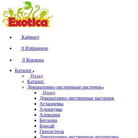
Кабинет
0
Избранное
0
Корзина
Каталог
Назад
Каталог
Декоративно-лиственные растения
Назад
Декоративно-лиственные растения
Аглаонемы
Адениумы
Алоказии
Бегонии
Бонсай
Гипоэстесы
Декоративно-лиственные антуриумы