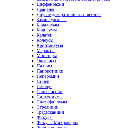
Диффенбахии
Драцены
Другие декоративно-лиственные
Замиокулькасы
Каладиумы
Кодиеумы
Калатеи
Колеусы
Криптантусы
Маранты
Монстеры
Оксалисы
Пальмы
Папоротники
Пеперомии
Пилеи
Плющи
Сансевиерии
Сингониумы
Спатифиллумы
Стрелиции
Традесканции
Фикусы
Фикусы Микрокарпа
Филодендроны