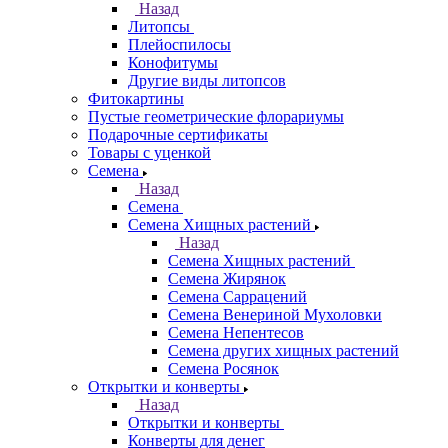
Назад
Литопсы
Плейоспилосы
Конофитумы
Другие виды литопсов
Фитокартины
Пустые геометрические флорариумы
Подарочные сертификаты
Товары с уценкой
Семена
Назад
Семена
Семена Хищных растений
Назад
Семена Хищных растений
Семена Жирянок
Семена Саррацений
Семена Венериной Мухоловки
Семена Непентесов
Семена других хищных растений
Семена Росянок
Открытки и конверты
Назад
Открытки и конверты
Конверты для денег