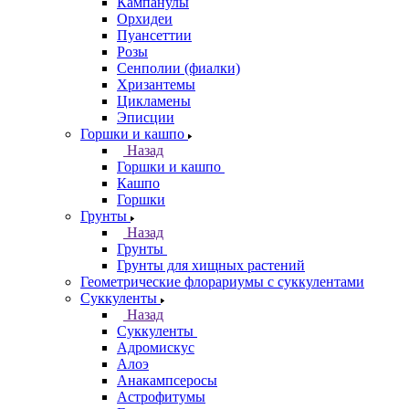
Кампанулы
Орхидеи
Пуансеттии
Розы
Сенполии (фиалки)
Хризантемы
Цикламены
Эписции
Горшки и кашпо
Назад
Горшки и кашпо
Кашпо
Горшки
Грунты
Назад
Грунты
Грунты для хищных растений
Геометрические флорариумы с суккулентами
Суккуленты
Назад
Суккуленты
Адромискус
Алоэ
Анакампсеросы
Астрофитумы