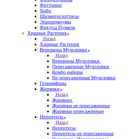
Фиттонии
Хойи
Шизматоглоттисы
Эпипремнумы
Фикусы Пумила
Хищные Растения
Назад
Хищные Растения
Венерины Мухоловки
Назад
Венерины Мухоловки
Пересаженные Мухоловки
Комбо наборы
Не пересаженные Мухоловки
Гелиамфоры
Жирянки
Назад
Жирянки
Жирянки не пересаженные
Жирянки пересаженные
Непентесы
Назад
Непентесы
Непентесы не пересаженные