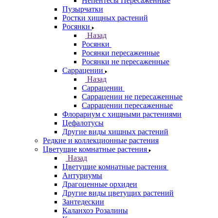
Непентесы Пересаженные
Пузырчатки
Ростки хищных растений
Росянки
Назад
Росянки
Росянки пересаженные
Росянки не пересаженные
Саррацении
Назад
Саррацении
Саррацении не пересаженные
Саррацении пересаженные
Флорариум с хищными растениями
Цефалотусы
Другие виды хищных растений
Редкие и коллекционные растения
Цветущие комнатные растения
Назад
Цветущие комнатные растения
Антуриумы
Драгоценные орхидеи
Другие виды цветущих растений
Зантедескии
Каланхоэ Розалины