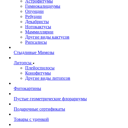
Астрофитумы
Гимнокалициумы
Опунции
Ребуции
Декабристы
Нотокактусы
Маммиллярии
Другие виды кактусов
Рипсалисы
Стыдливые Мимозы
Литопсы
Плейоспилосы
Конофитумы
Другие виды литопсов
Фитокартины
Пустые геометрические флорариумы
Подарочные сертификаты
Товары с уценкой