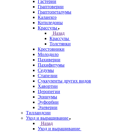
Гастерии
Граптоверии
Граптопеталумы
Каланхоэ
Котиледоны
Крассулы
Назад
Крассулы
Толстянки
Крестовники
Молодило
Пахиверии
Пахифитумы
Седумы
Стапелии
Суккуленты других видов
Хавортии
Церопегии
Эониумы
Эуфорбии
Эхеверии
Тилландсии
Уход и выращивание
Назад
Уход и выращивание