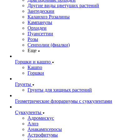
Другие виды цветущих растений
Зантедескии
Каланхоэ Розалины
Кампанулы
Орхидеи
Пуансеттии
Розы
Сенполии (фиалки)
Еще
Горшки и кашпо
Кашпо
Горшки
Грунты
Грунты для хищных растений
Геометрические флорариумы с суккулентами
Суккуленты
Адромискус
Алоэ
Анакампсеросы
Астрофитумы