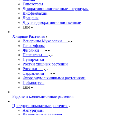
Гипоэстесы
Декоративно-лиственные антуриумы
Диффенбахии
Драцены
Другие декоративно-лиственные
Еще
Хищные Растения
Венерины Мухоловки
Гелиамфоры
Жирянки
Непентесы
Пузырчатки
Ростки хищных растений
Росянки
Саррацении
Флорариум с хищными растениями
Цефалотусы
Еще
Редкие и коллекционные растения
Цветущие комнатные растения
Антуриумы
Драгоценные орхидеи