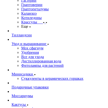
Гастерии
Граптоверии
Граптопеталумы
Каланхоэ
Котиледоны
Крассулы
Еще
Тилландсии
Уход и выращивание
Мох сфагнум
Удобрения
Все для ухода
Дистиллированная вода
Фитолампы для растений
Минисадики
Суккуленты в керамических горшках
Подарочные упаковки
Моссариумы
Кактусы