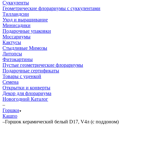
Суккуленты
Геометрические флорариумы с суккулентами
Тилландсии
Уход и выращивание
Минисадики
Подарочные упаковки
Моссариумы
Кактусы
Стыдливые Мимозы
Литопсы
Фитокартины
Пустые геометрические флорариумы
Подарочные сертификаты
Товары с уценкой
Семена
Открытки и конверты
Декор для флорариума
Новогодний Каталог
–
Горшки
Кашпо
–
Горшок керамический белый D17, V4л (с поддоном)