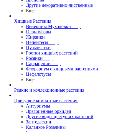
Другие декоративно-лиственные
Еще
Хищные Растения
Венерины Мухоловки
Гелиамфоры
Жирянки
Непентесы
Пузырчатки
Ростки хищных растений
Росянки
Саррацении
Флорариум с хищными растениями
Цефалотусы
Еще
Редкие и коллекционные растения
Цветущие комнатные растения
Антуриумы
Драгоценные орхидеи
Другие виды цветущих растений
Зантедескии
Каланхоэ Розалины