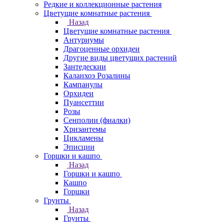
Редкие и коллекционные растения
Цветущие комнатные растения
Назад
Цветущие комнатные растения
Антуриумы
Драгоценные орхидеи
Другие виды цветущих растений
Зантедескии
Каланхоэ Розалины
Кампанулы
Орхидеи
Пуансеттии
Розы
Сенполии (фиалки)
Хризантемы
Цикламены
Эписции
Горшки и кашпо
Назад
Горшки и кашпо
Кашпо
Горшки
Грунты
Назад
Грунты