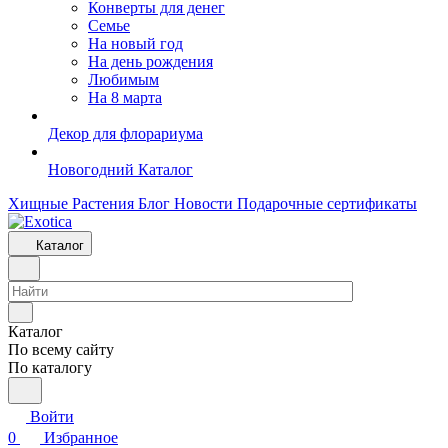
Конверты для денег
Семье
На новый год
На день рождения
Любимым
На 8 марта
Декор для флорариума
Новогодний Каталог
Хищные Растения
Блог
Новости
Подарочные сертификаты
Каталог
Каталог
По всему сайту
По каталогу
Войти
0
Избранное