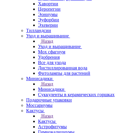
Хавортии
Церопегии
Эониумы
Эуфорбии
Эхеверии
Тилландсии
Уход и выращивание
Назад
Уход и выращивание
Мох сфагнум
Удобрения
Все для ухода
Дистиллированная вода
Фитолампы для растений
Минисадики
Назад
Минисадики
Суккуленты в керамических горшках
Подарочные упаковки
Моссариумы
Кактусы
Назад
Кактусы
Астрофитумы
Гимнокалициумы