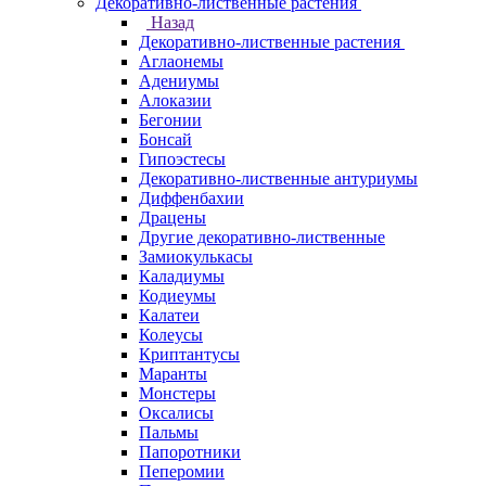
Декоративно-лиственные растения
Назад
Декоративно-лиственные растения
Аглаонемы
Адениумы
Алоказии
Бегонии
Бонсай
Гипоэстесы
Декоративно-лиственные антуриумы
Диффенбахии
Драцены
Другие декоративно-лиственные
Замиокулькасы
Каладиумы
Кодиеумы
Калатеи
Колеусы
Криптантусы
Маранты
Монстеры
Оксалисы
Пальмы
Папоротники
Пеперомии