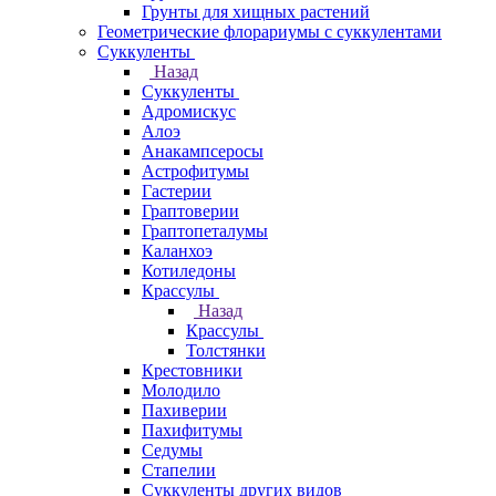
Грунты для хищных растений
Геометрические флорариумы с суккулентами
Суккуленты
Назад
Суккуленты
Адромискус
Алоэ
Анакампсеросы
Астрофитумы
Гастерии
Граптоверии
Граптопеталумы
Каланхоэ
Котиледоны
Крассулы
Назад
Крассулы
Толстянки
Крестовники
Молодило
Пахиверии
Пахифитумы
Седумы
Стапелии
Суккуленты других видов