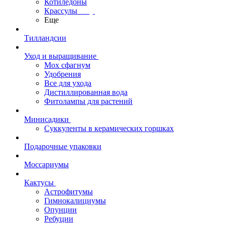
Котиледоны
Крассулы
Еще
Тилландсии
Уход и выращивание
Мох сфагнум
Удобрения
Все для ухода
Дистиллированная вода
Фитолампы для растений
Минисадики
Суккуленты в керамических горшках
Подарочные упаковки
Моссариумы
Кактусы
Астрофитумы
Гимнокалициумы
Опунции
Ребуции