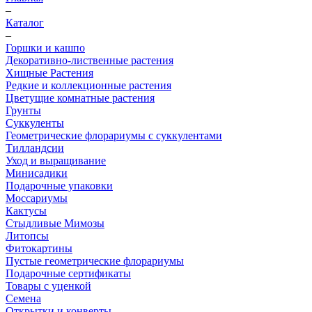
–
Каталог
–
Горшки и кашпо
Декоративно-лиственные растения
Хищные Растения
Редкие и коллекционные растения
Цветущие комнатные растения
Грунты
Суккуленты
Геометрические флорариумы с суккулентами
Тилландсии
Уход и выращивание
Минисадики
Подарочные упаковки
Моссариумы
Кактусы
Стыдливые Мимозы
Литопсы
Фитокартины
Пустые геометрические флорариумы
Подарочные сертификаты
Товары с уценкой
Семена
Открытки и конверты