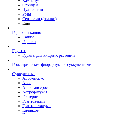
Кампанулы
Орхидеи
Пуансеттии
Розы
Сенполии (фиалки)
Еще
Горшки и кашпо
Кашпо
Горшки
Грунты
Грунты для хищных растений
Геометрические флорариумы с суккулентами
Суккуленты
Адромискус
Алоэ
Анакампсеросы
Астрофитумы
Гастерии
Граптоверии
Граптопеталумы
Каланхоэ