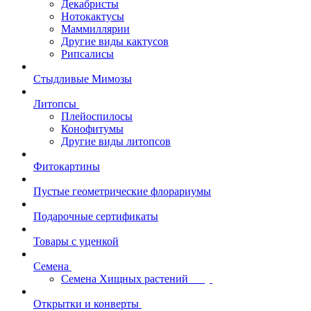
Декабристы
Нотокактусы
Маммиллярии
Другие виды кактусов
Рипсалисы
Стыдливые Мимозы
Литопсы
Плейоспилосы
Конофитумы
Другие виды литопсов
Фитокартины
Пустые геометрические флорариумы
Подарочные сертификаты
Товары с уценкой
Семена
Семена Хищных растений
Открытки и конверты