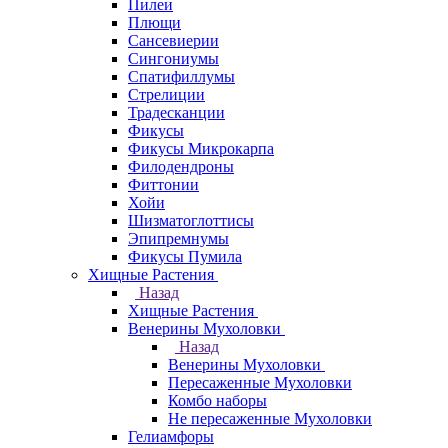
Пилеи
Плющи
Сансевиерии
Сингониумы
Спатифиллумы
Стрелиции
Традесканции
Фикусы
Фикусы Микрокарпа
Филодендроны
Фиттонии
Хойи
Шизматоглоттисы
Эпипремнумы
Фикусы Пумила
Хищные Растения
Назад
Хищные Растения
Венерины Мухоловки
Назад
Венерины Мухоловки
Пересаженные Мухоловки
Комбо наборы
Не пересаженные Мухоловки
Гелиамфоры