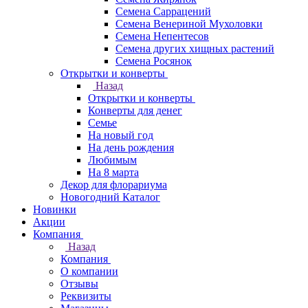
Семена Саррацений
Семена Венериной Мухоловки
Семена Непентесов
Семена других хищных растений
Семена Росянок
Открытки и конверты
Назад
Открытки и конверты
Конверты для денег
Семье
На новый год
На день рождения
Любимым
На 8 марта
Декор для флорариума
Новогодний Каталог
Новинки
Акции
Компания
Назад
Компания
О компании
Отзывы
Реквизиты