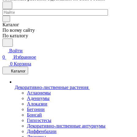
Каталог
По всему сайту
По каталогу
Войти
0
Избранное
0
Корзина
Каталог
Декоративно-лиственные растения
Аглаонемы
Адениумы
Алоказии
Бегонии
Бонсай
Гипоэстесы
Декоративно-лиственные антуриумы
Диффенбахии
Драцены