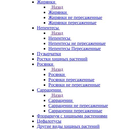
Жирянки
Назад
Жирянки
Жирянки не пересаженные
Жирянки пересаженные
Непентесы
Назад
Непентесы
Непентесы не пересаженные
Непентесы Пересаженные
Пузырчатки
Ростки хищных растений
Росянки
Назад
Росянки
Росянки пересаженные
Росянки не пересаженные
Саррацении
Назад
Саррацении
Саррацении не пересаженные
Саррацении пересаженные
Флорариум с хищными растениями
Цефалотусы
Другие виды хищных растений