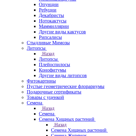
Опунции
Ребуции
Декабристы
Нотокактусы
Маммиллярии
Другие виды кактусов
Рипсалисы
Стыдливые Мимозы
Литопсы
Назад
Литопсы
Плейоспилосы
Конофитумы
Другие виды литопсов
Фитокартины
Пустые геометрические флорариумы
Подарочные сертификаты
Товары с уценкой
Семена
Назад
Семена
Семена Хищных растений
Назад
Семена Хищных растений
Семена Жирянок