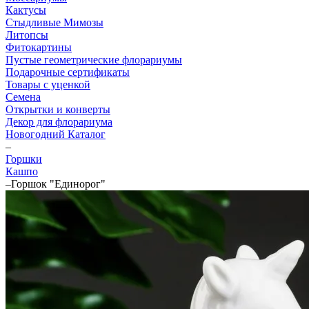
Кактусы
Стыдливые Мимозы
Литопсы
Фитокартины
Пустые геометрические флорариумы
Подарочные сертификаты
Товары с уценкой
Семена
Открытки и конверты
Декор для флорариума
Новогодний Каталог
–
Горшки
Кашпо
–
Горшок "Единорог"