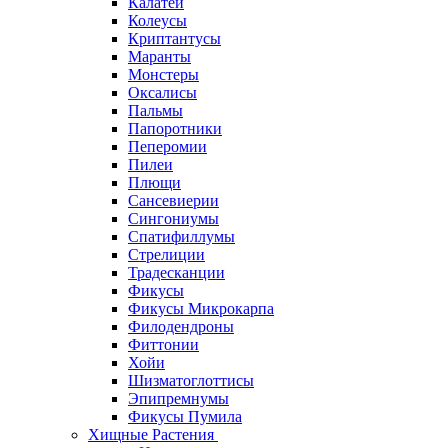
Калатеи
Колеусы
Криптантусы
Маранты
Монстеры
Оксалисы
Пальмы
Папоротники
Пеперомии
Пилеи
Плющи
Сансевиерии
Сингониумы
Спатифиллумы
Стрелиции
Традесканции
Фикусы
Фикусы Микрокарпа
Филодендроны
Фиттонии
Хойи
Шизматоглоттисы
Эпипремнумы
Фикусы Пумила
Хищные Растения