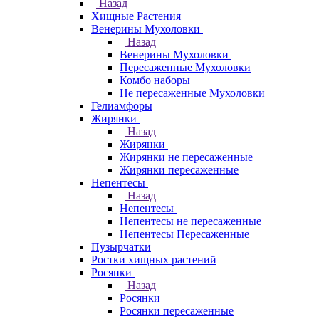
Назад
Хищные Растения
Венерины Мухоловки
Назад
Венерины Мухоловки
Пересаженные Мухоловки
Комбо наборы
Не пересаженные Мухоловки
Гелиамфоры
Жирянки
Назад
Жирянки
Жирянки не пересаженные
Жирянки пересаженные
Непентесы
Назад
Непентесы
Непентесы не пересаженные
Непентесы Пересаженные
Пузырчатки
Ростки хищных растений
Росянки
Назад
Росянки
Росянки пересаженные