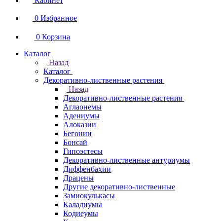
Кабинет
0
Избранное
0
Корзина
Каталог
Назад
Каталог
Декоративно-лиственные растения
Назад
Декоративно-лиственные растения
Аглаонемы
Адениумы
Алоказии
Бегонии
Бонсай
Гипоэстесы
Декоративно-лиственные антуриумы
Диффенбахии
Драцены
Другие декоративно-лиственные
Замиокулькасы
Каладиумы
Кодиеумы