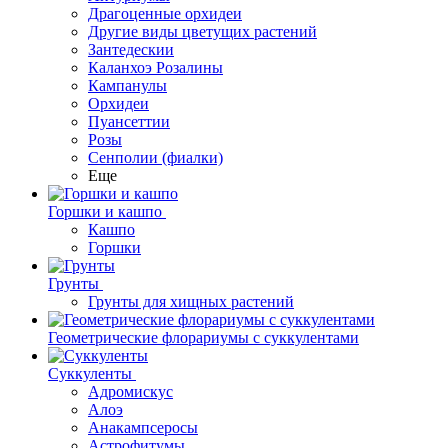
Драгоценные орхидеи
Другие виды цветущих растений
Зантедескии
Каланхоэ Розалины
Кампанулы
Орхидеи
Пуансеттии
Розы
Сенполии (фиалки)
Еще
Горшки и кашпо
Кашпо
Горшки
Грунты
Грунты для хищных растений
Геометрические флорариумы с суккулентами
Суккуленты
Адромискус
Алоэ
Анакампсеросы
Астрофитумы