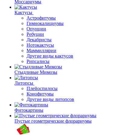
Моссариумы
Кактусы
Астрофитумы
Гимнокалициумы
Опунции
Ребуции
Декабристы
Нотокактусы
Маммиллярии
Другие виды кактусов
Рипсалисы
Стыдливые Мимозы
Литопсы
Плейоспилосы
Конофитумы
Другие виды литопсов
Фитокартины
Пустые геометрические флорариумы