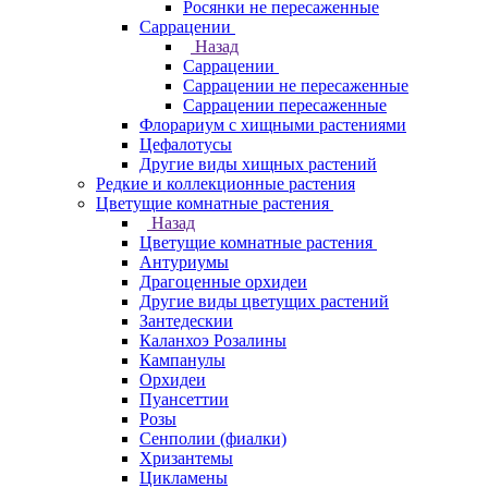
Росянки не пересаженные
Саррацении
Назад
Саррацении
Саррацении не пересаженные
Саррацении пересаженные
Флорариум с хищными растениями
Цефалотусы
Другие виды хищных растений
Редкие и коллекционные растения
Цветущие комнатные растения
Назад
Цветущие комнатные растения
Антуриумы
Драгоценные орхидеи
Другие виды цветущих растений
Зантедескии
Каланхоэ Розалины
Кампанулы
Орхидеи
Пуансеттии
Розы
Сенполии (фиалки)
Хризантемы
Цикламены