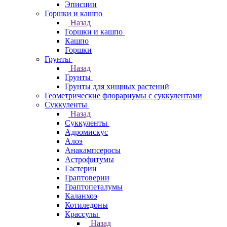
Эписции
Горшки и кашпо
Назад
Горшки и кашпо
Кашпо
Горшки
Грунты
Назад
Грунты
Грунты для хищных растений
Геометрические флорариумы с суккулентами
Суккуленты
Назад
Суккуленты
Адромискус
Алоэ
Анакампсеросы
Астрофитумы
Гастерии
Граптоверии
Граптопеталумы
Каланхоэ
Котиледоны
Крассулы
Назад