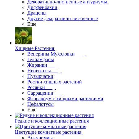
Декоративно-лиственные антуриумы
Диффенбахии
Драцены
Другие декоративно-лиственные
Еще
Хищные Растения
Венерины Мухоловки
Гелиамфоры
Жирянки
Непентесы
Пузырчатки
Ростки хищных растений
Росянки
Саррацении
Флорариум с хищными растениями
Цефалотусы
Еще
Редкие и коллекционные растения
Цветущие комнатные растения
Антуриумы