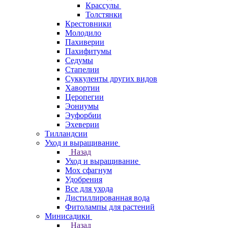
Крассулы
Толстянки
Крестовники
Молодило
Пахиверии
Пахифитумы
Седумы
Стапелии
Суккуленты других видов
Хавортии
Церопегии
Эониумы
Эуфорбии
Эхеверии
Тилландсии
Уход и выращивание
Назад
Уход и выращивание
Мох сфагнум
Удобрения
Все для ухода
Дистиллированная вода
Фитолампы для растений
Минисадики
Назад