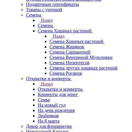
Подарочные сертификаты
Товары с уценкой
Семена
Назад
Семена
Семена Хищных растений
Назад
Семена Хищных растений
Семена Жирянок
Семена Саррацений
Семена Венериной Мухоловки
Семена Непентесов
Семена других хищных растений
Семена Росянок
Открытки и конверты
Назад
Открытки и конверты
Конверты для денег
Семье
На новый год
На день рождения
Любимым
На 8 марта
Декор для флорариума
Новогодний Каталог