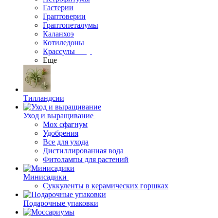
Гастерии
Граптоверии
Граптопеталумы
Каланхоэ
Котиледоны
Крассулы
Еще
Тилландсии
Уход и выращивание
Мох сфагнум
Удобрения
Все для ухода
Дистиллированная вода
Фитолампы для растений
Минисадики
Суккуленты в керамических горшках
Подарочные упаковки