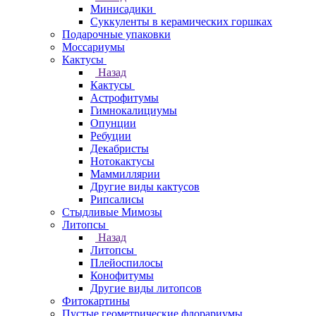
Минисадики
Суккуленты в керамических горшках
Подарочные упаковки
Моссариумы
Кактусы
Назад
Кактусы
Астрофитумы
Гимнокалициумы
Опунции
Ребуции
Декабристы
Нотокактусы
Маммиллярии
Другие виды кактусов
Рипсалисы
Стыдливые Мимозы
Литопсы
Назад
Литопсы
Плейоспилосы
Конофитумы
Другие виды литопсов
Фитокартины
Пустые геометрические флорариумы