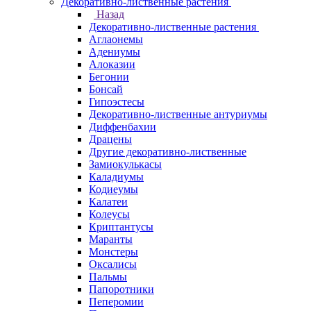
Декоративно-лиственные растения
Назад
Декоративно-лиственные растения
Аглаонемы
Адениумы
Алоказии
Бегонии
Бонсай
Гипоэстесы
Декоративно-лиственные антуриумы
Диффенбахии
Драцены
Другие декоративно-лиственные
Замиокулькасы
Каладиумы
Кодиеумы
Калатеи
Колеусы
Криптантусы
Маранты
Монстеры
Оксалисы
Пальмы
Папоротники
Пеперомии