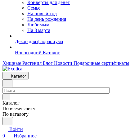
Конверты для денег
Семье
На новый год
На день рождения
Любимым
На 8 марта
Декор для флорариума
Новогодний Каталог
Хищные Растения
Блог
Новости
Подарочные сертификаты
Каталог
Каталог
По всему сайту
По каталогу
Войти
0
Избранное