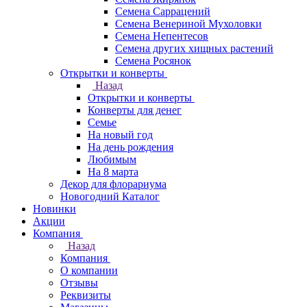
Семена Саррацений
Семена Венериной Мухоловки
Семена Непентесов
Семена других хищных растений
Семена Росянок
Открытки и конверты
Назад
Открытки и конверты
Конверты для денег
Семье
На новый год
На день рождения
Любимым
На 8 марта
Декор для флорариума
Новогодний Каталог
Новинки
Акции
Компания
Назад
Компания
О компании
Отзывы
Реквизиты