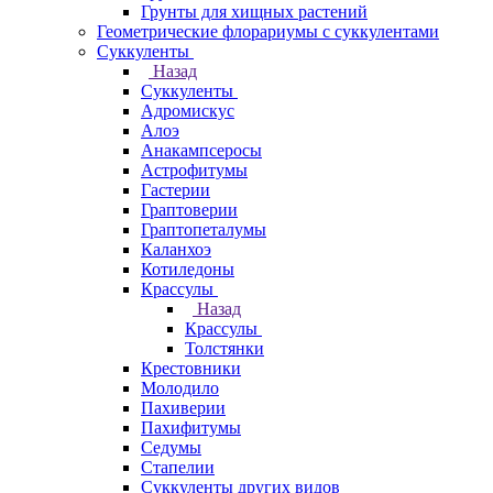
Грунты для хищных растений
Геометрические флорариумы с суккулентами
Суккуленты
Назад
Суккуленты
Адромискус
Алоэ
Анакампсеросы
Астрофитумы
Гастерии
Граптоверии
Граптопеталумы
Каланхоэ
Котиледоны
Крассулы
Назад
Крассулы
Толстянки
Крестовники
Молодило
Пахиверии
Пахифитумы
Седумы
Стапелии
Суккуленты других видов