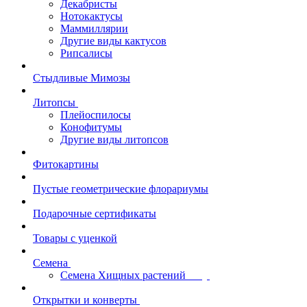
Декабристы
Нотокактусы
Маммиллярии
Другие виды кактусов
Рипсалисы
Стыдливые Мимозы
Литопсы
Плейоспилосы
Конофитумы
Другие виды литопсов
Фитокартины
Пустые геометрические флорариумы
Подарочные сертификаты
Товары с уценкой
Семена
Семена Хищных растений
Открытки и конверты