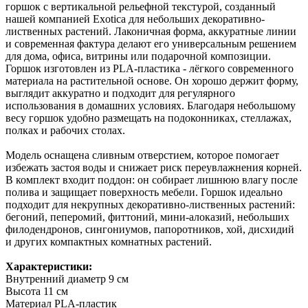
горшок с вертикальной рельефной текстурой, созданный
нашей компанией Exotica для небольших декоративно-
лиственных растений. Лаконичная форма, аккуратные линии
и современная фактура делают его универсальным решением
для дома, офиса, витрины или подарочной композиции.
Горшок изготовлен из PLA-пластика - лёгкого современного
материала на растительной основе. Он хорошо держит форму,
выглядит аккуратно и подходит для регулярного
использования в домашних условиях. Благодаря небольшому
весу горшок удобно размещать на подоконниках, стеллажах,
полках и рабочих столах.
Модель оснащена сливным отверстием, которое помогает
избежать застоя воды и снижает риск переувлажнения корней.
В комплект входит поддон: он собирает лишнюю влагу после
полива и защищает поверхность мебели. Горшок идеально
подходит для некрупных декоративно-лиственных растений:
бегоний, пеперомий, фиттоний, мини-алоказий, небольших
филодендронов, сингониумов, папоротников, хой, дисхидий
и других компактных комнатных растений.
Характеристики:
Внутренний диаметр 9 см
Высота 11 см
Материал PLA-пластик