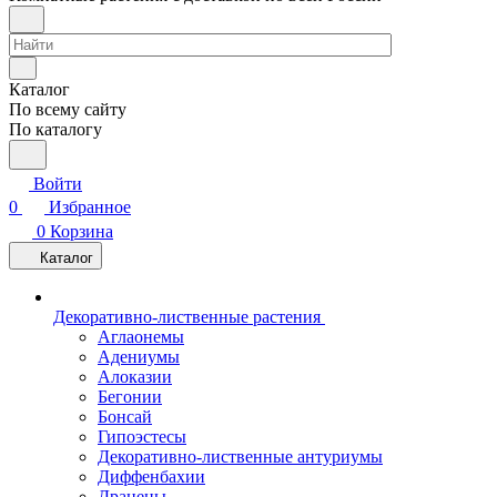
Каталог
По всему сайту
По каталогу
Войти
0
Избранное
0
Корзина
Каталог
Декоративно-лиственные растения
Аглаонемы
Адениумы
Алоказии
Бегонии
Бонсай
Гипоэстесы
Декоративно-лиственные антуриумы
Диффенбахии
Драцены