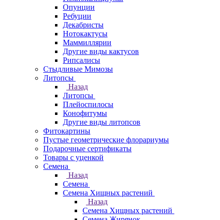
Опунции
Ребуции
Декабристы
Нотокактусы
Маммиллярии
Другие виды кактусов
Рипсалисы
Стыдливые Мимозы
Литопсы
Назад
Литопсы
Плейоспилосы
Конофитумы
Другие виды литопсов
Фитокартины
Пустые геометрические флорариумы
Подарочные сертификаты
Товары с уценкой
Семена
Назад
Семена
Семена Хищных растений
Назад
Семена Хищных растений
Семена Жирянок