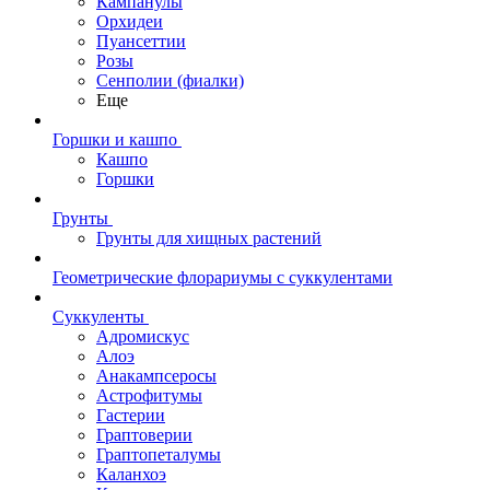
Кампанулы
Орхидеи
Пуансеттии
Розы
Сенполии (фиалки)
Еще
Горшки и кашпо
Кашпо
Горшки
Грунты
Грунты для хищных растений
Геометрические флорариумы с суккулентами
Суккуленты
Адромискус
Алоэ
Анакампсеросы
Астрофитумы
Гастерии
Граптоверии
Граптопеталумы
Каланхоэ