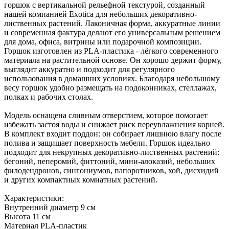
горшок с вертикальной рельефной текстурой, созданный
нашей компанией Exotica для небольших декоративно-
лиственных растений. Лаконичная форма, аккуратные линии
и современная фактура делают его универсальным решением
для дома, офиса, витрины или подарочной композиции.
Горшок изготовлен из PLA-пластика - лёгкого современного
материала на растительной основе. Он хорошо держит форму,
выглядит аккуратно и подходит для регулярного
использования в домашних условиях. Благодаря небольшому
весу горшок удобно размещать на подоконниках, стеллажах,
полках и рабочих столах.
Модель оснащена сливным отверстием, которое помогает
избежать застоя воды и снижает риск переувлажнения корней.
В комплект входит поддон: он собирает лишнюю влагу после
полива и защищает поверхность мебели. Горшок идеально
подходит для некрупных декоративно-лиственных растений:
бегоний, пеперомий, фиттоний, мини-алоказий, небольших
филодендронов, сингониумов, папоротников, хой, дисхидий
и других компактных комнатных растений.
Характеристики:
Внутренний диаметр 9 см
Высота 11 см
Материал PLA-пластик