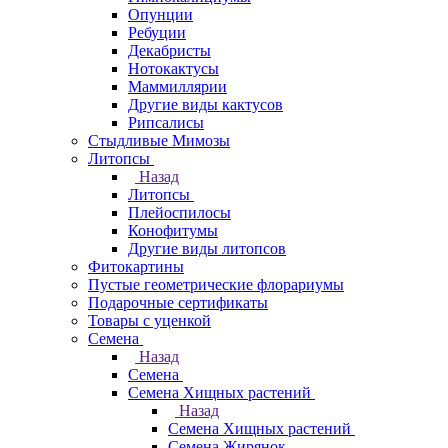
Опунции
Ребуции
Декабристы
Нотокактусы
Маммиллярии
Другие виды кактусов
Рипсалисы
Стыдливые Мимозы
Литопсы
Назад
Литопсы
Плейоспилосы
Конофитумы
Другие виды литопсов
Фитокартины
Пустые геометрические флорариумы
Подарочные сертификаты
Товары с уценкой
Семена
Назад
Семена
Семена Хищных растений
Назад
Семена Хищных растений
Семена Жирянок