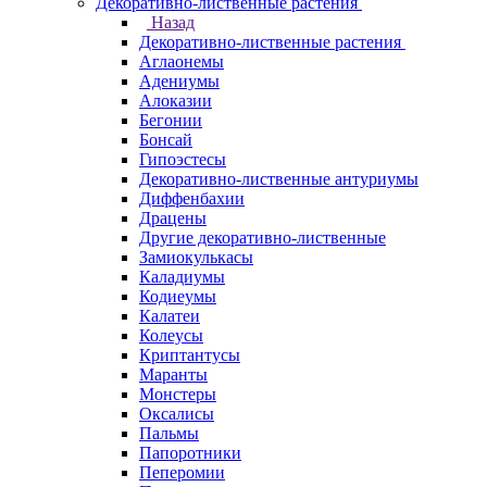
Декоративно-лиственные растения
Назад
Декоративно-лиственные растения
Аглаонемы
Адениумы
Алоказии
Бегонии
Бонсай
Гипоэстесы
Декоративно-лиственные антуриумы
Диффенбахии
Драцены
Другие декоративно-лиственные
Замиокулькасы
Каладиумы
Кодиеумы
Калатеи
Колеусы
Криптантусы
Маранты
Монстеры
Оксалисы
Пальмы
Папоротники
Пеперомии