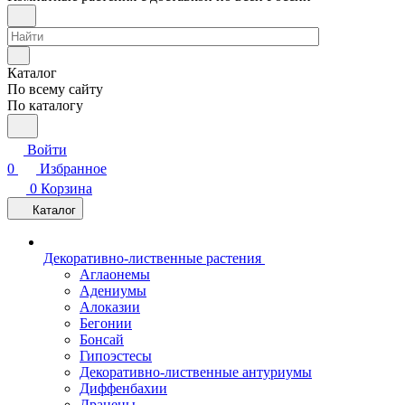
Каталог
По всему сайту
По каталогу
Войти
0
Избранное
0
Корзина
Каталог
Декоративно-лиственные растения
Аглаонемы
Адениумы
Алоказии
Бегонии
Бонсай
Гипоэстесы
Декоративно-лиственные антуриумы
Диффенбахии
Драцены