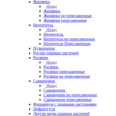
Жирянки
Назад
Жирянки
Жирянки не пересаженные
Жирянки пересаженные
Непентесы
Назад
Непентесы
Непентесы не пересаженные
Непентесы Пересаженные
Пузырчатки
Ростки хищных растений
Росянки
Назад
Росянки
Росянки пересаженные
Росянки не пересаженные
Саррацении
Назад
Саррацении
Саррацении не пересаженные
Саррацении пересаженные
Флорариум с хищными растениями
Цефалотусы
Другие виды хищных растений