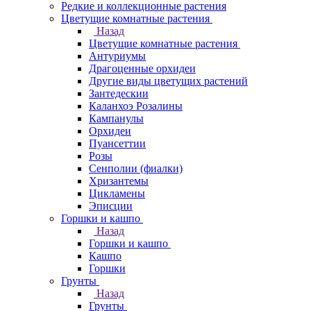
Редкие и коллекционные растения
Цветущие комнатные растения
Назад
Цветущие комнатные растения
Антуриумы
Драгоценные орхидеи
Другие виды цветущих растений
Зантедескии
Каланхоэ Розалины
Кампанулы
Орхидеи
Пуансеттии
Розы
Сенполии (фиалки)
Хризантемы
Цикламены
Эписции
Горшки и кашпо
Назад
Горшки и кашпо
Кашпо
Горшки
Грунты
Назад
Грунты