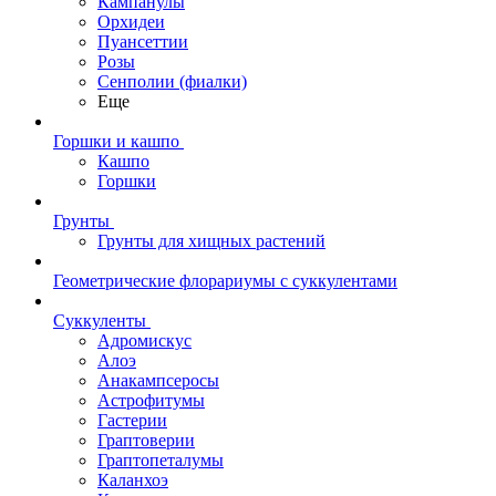
Кампанулы
Орхидеи
Пуансеттии
Розы
Сенполии (фиалки)
Еще
Горшки и кашпо
Кашпо
Горшки
Грунты
Грунты для хищных растений
Геометрические флорариумы с суккулентами
Суккуленты
Адромискус
Алоэ
Анакампсеросы
Астрофитумы
Гастерии
Граптоверии
Граптопеталумы
Каланхоэ