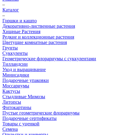
–
Каталог
–
Горшки и кашпо
Декоративно-лиственные растения
Хищные Растения
Редкие и коллекционные растения
Цветущие комнатные растения
Грунты
Суккуленты
Геометрические флорариумы с суккулентами
Тилландсии
Уход и выращивание
Минисадики
Подарочные упаковки
Моссариумы
Кактусы
Стыдливые Мимозы
Литопсы
Фитокартины
Пустые геометрические флорариумы
Подарочные сертификаты
Товары с уценкой
Семена
Открытки и конверты