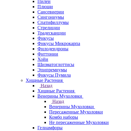
Пилеи
Плющи
Сансевиерии
Сингониумы
Спатифиллумы
Стрелиции
Традесканции
Фикусы
Фикусы Микрокарпа
Филодендроны
Фиттонии
Хойи
Шизматоглоттисы
Эпипремнумы
Фикусы Пумила
Хищные Растения
Назад
Хищные Растения
Венерины Мухоловки
Назад
Венерины Мухоловки
Пересаженные Мухоловки
Комбо наборы
Не пересаженные Мухоловки
Гелиамфоры