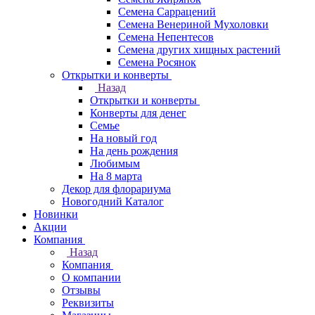
Семена Саррацений
Семена Венериной Мухоловки
Семена Непентесов
Семена других хищных растений
Семена Росянок
Открытки и конверты
Назад
Открытки и конверты
Конверты для денег
Семье
На новый год
На день рождения
Любимым
На 8 марта
Декор для флорариума
Новогодний Каталог
Новинки
Акции
Компания
Назад
Компания
О компании
Отзывы
Реквизиты