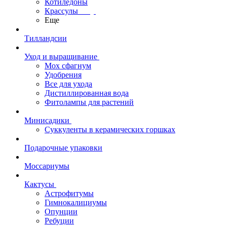
Котиледоны
Крассулы
Еще
Тилландсии
Уход и выращивание
Мох сфагнум
Удобрения
Все для ухода
Дистиллированная вода
Фитолампы для растений
Минисадики
Суккуленты в керамических горшках
Подарочные упаковки
Моссариумы
Кактусы
Астрофитумы
Гимнокалициумы
Опунции
Ребуции