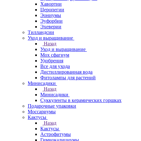
Хавортии
Церопегии
Эониумы
Эуфорбии
Эхеверии
Тилландсии
Уход и выращивание
Назад
Уход и выращивание
Мох сфагнум
Удобрения
Все для ухода
Дистиллированная вода
Фитолампы для растений
Минисадики
Назад
Минисадики
Суккуленты в керамических горшках
Подарочные упаковки
Моссариумы
Кактусы
Назад
Кактусы
Астрофитумы
Гимнокалициумы