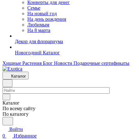
Конверты для денег
Семье
На новый год
На день рождения
Любимым
На 8 марта
Декор для флорариума
Новогодний Каталог
Хищные Растения
Блог
Новости
Подарочные сертификаты
Каталог
Каталог
По всему сайту
По каталогу
Войти
0
Избранное