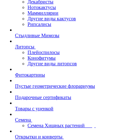
Декабристы
Нотокактусы
Маммиллярии
Другие виды кактусов
Рипсалисы
Стыдливые Мимозы
Литопсы
Плейоспилосы
Конофитумы
Другие виды литопсов
Фитокартины
Пустые геометрические флорариумы
Подарочные сертификаты
Товары с уценкой
Семена
Семена Хищных растений
Открытки и конверты