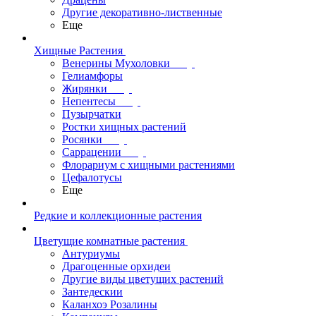
Другие декоративно-лиственные
Еще
Хищные Растения
Венерины Мухоловки
Гелиамфоры
Жирянки
Непентесы
Пузырчатки
Ростки хищных растений
Росянки
Саррацении
Флорариум с хищными растениями
Цефалотусы
Еще
Редкие и коллекционные растения
Цветущие комнатные растения
Антуриумы
Драгоценные орхидеи
Другие виды цветущих растений
Зантедескии
Каланхоэ Розалины