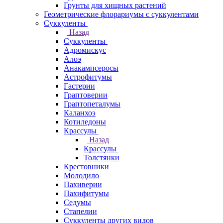
Грунты для хищных растений
Геометрические флорариумы с суккулентами
Суккуленты
Назад
Суккуленты
Адромискус
Алоэ
Анакампсеросы
Астрофитумы
Гастерии
Граптоверии
Граптопеталумы
Каланхоэ
Котиледоны
Крассулы
Назад
Крассулы
Толстянки
Крестовники
Молодило
Пахиверии
Пахифитумы
Седумы
Стапелии
Суккуленты других видов