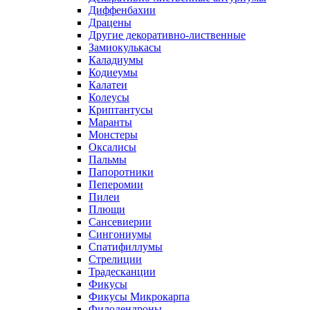
Диффенбахии
Драцены
Другие декоративно-лиственные
Замиокулькасы
Каладиумы
Кодиеумы
Калатеи
Колеусы
Криптантусы
Маранты
Монстеры
Оксалисы
Пальмы
Папоротники
Пеперомии
Пилеи
Плющи
Сансевиерии
Сингониумы
Спатифиллумы
Стрелиции
Традесканции
Фикусы
Фикусы Микрокарпа
Филодендроны