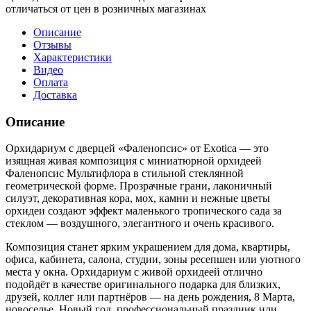
отличаться от цен в розничных магазинах
Описание
Отзывы
Характеристики
Видео
Оплата
Доставка
Описание
Орхидариум с дверцей «Фаленопсис» от Exotica — это
изящная живая композиция с миниатюрной орхидеей
Фаленопсис Мультифлора в стильной стеклянной
геометрической форме. Прозрачные грани, лаконичный
силуэт, декоративная кора, мох, камни и нежные цветы
орхидеи создают эффект маленького тропического сада за
стеклом — воздушного, элегантного и очень красивого.
Композиция станет ярким украшением для дома, квартиры,
офиса, кабинета, салона, студии, зоны ресепшен или уютного
места у окна. Орхидариум с живой орхидеей отлично
подойдёт в качестве оригинального подарка для близких,
друзей, коллег или партнёров — на день рождения, 8 Марта,
новоселье, Новый год, профессиональный праздник или