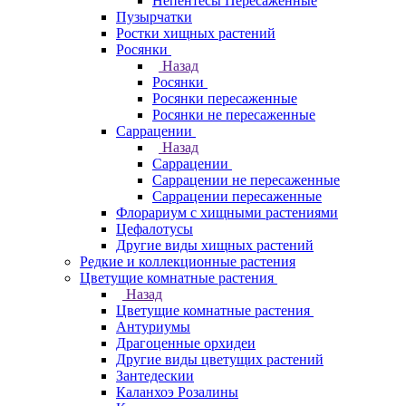
Непентесы Пересаженные
Пузырчатки
Ростки хищных растений
Росянки
Назад
Росянки
Росянки пересаженные
Росянки не пересаженные
Саррацении
Назад
Саррацении
Саррацении не пересаженные
Саррацении пересаженные
Флорариум с хищными растениями
Цефалотусы
Другие виды хищных растений
Редкие и коллекционные растения
Цветущие комнатные растения
Назад
Цветущие комнатные растения
Антуриумы
Драгоценные орхидеи
Другие виды цветущих растений
Зантедескии
Каланхоэ Розалины