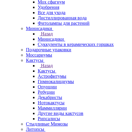
Мох сфагнум
Удобрения
Все для ухода
Дистиллированная вода
Фитолампы для растений
Минисадики
Назад
Минисадики
Суккуленты в керамических горшках
Подарочные упаковки
Моссариумы
Кактусы
Назад
Кактусы
Астрофитумы
Гимнокалициумы
Опунции
Ребуции
Декабристы
Нотокактусы
Маммиллярии
Другие виды кактусов
Рипсалисы
Стыдливые Мимозы
Литопсы