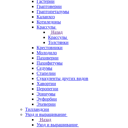
Гастерии
Граптоверии
Граптопеталумы
Каланхоэ
Котиледоны
Крассулы
Назад
Крассулы
Толстянки
Крестовники
Молодило
Пахиверии
Пахифитумы
Седумы
Стапелии
Суккуленты других видов
Хавортии
Церопегии
Эониумы
Эуфорбии
Эхеверии
Тилландсии
Уход и выращивание
Назад
Уход и выращивание