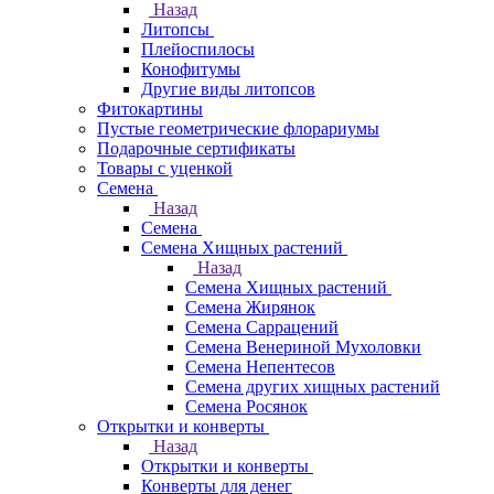
Назад
Литопсы
Плейоспилосы
Конофитумы
Другие виды литопсов
Фитокартины
Пустые геометрические флорариумы
Подарочные сертификаты
Товары с уценкой
Семена
Назад
Семена
Семена Хищных растений
Назад
Семена Хищных растений
Семена Жирянок
Семена Саррацений
Семена Венериной Мухоловки
Семена Непентесов
Семена других хищных растений
Семена Росянок
Открытки и конверты
Назад
Открытки и конверты
Конверты для денег