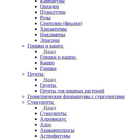
Кампанулы
Орхидеи
Пуансеттии
Розы
Сенполии (фиалки)
Хризантемы
Цикламены
Эписции
Горшки и кашпо
Назад
Горшки и кашпо
Кашпо
Горшки
Грунты
Назад
Грунты
Грунты для хищных растений
Геометрические флорариумы с суккулентами
Суккуленты
Назад
Суккуленты
Адромискус
Алоэ
Анакампсеросы
Астрофитумы