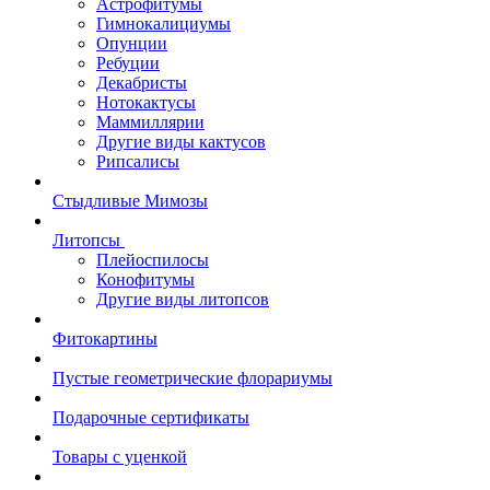
Астрофитумы
Гимнокалициумы
Опунции
Ребуции
Декабристы
Нотокактусы
Маммиллярии
Другие виды кактусов
Рипсалисы
Стыдливые Мимозы
Литопсы
Плейоспилосы
Конофитумы
Другие виды литопсов
Фитокартины
Пустые геометрические флорариумы
Подарочные сертификаты
Товары с уценкой