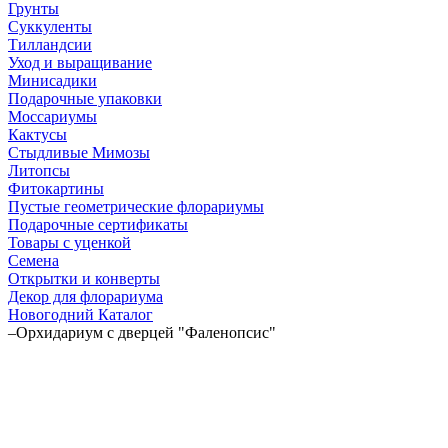
Грунты
Суккуленты
Тилландсии
Уход и выращивание
Минисадики
Подарочные упаковки
Моссариумы
Кактусы
Стыдливые Мимозы
Литопсы
Фитокартины
Пустые геометрические флорариумы
Подарочные сертификаты
Товары с уценкой
Семена
Открытки и конверты
Декор для флорариума
Новогодний Каталог
–
Орхидариум с дверцей "Фаленопсис"