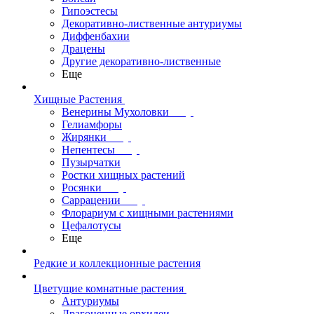
Гипоэстесы
Декоративно-лиственные антуриумы
Диффенбахии
Драцены
Другие декоративно-лиственные
Еще
Хищные Растения
Венерины Мухоловки
Гелиамфоры
Жирянки
Непентесы
Пузырчатки
Ростки хищных растений
Росянки
Саррацении
Флорариум с хищными растениями
Цефалотусы
Еще
Редкие и коллекционные растения
Цветущие комнатные растения
Антуриумы
Драгоценные орхидеи