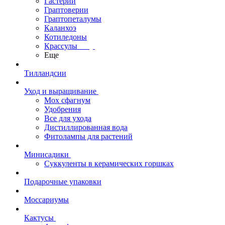
Гастерии
Граптоверии
Граптопеталумы
Каланхоэ
Котиледоны
Крассулы
Еще
Тилландсии
Уход и выращивание
Мох сфагнум
Удобрения
Все для ухода
Дистиллированная вода
Фитолампы для растений
Минисадики
Суккуленты в керамических горшках
Подарочные упаковки
Моссариумы
Кактусы