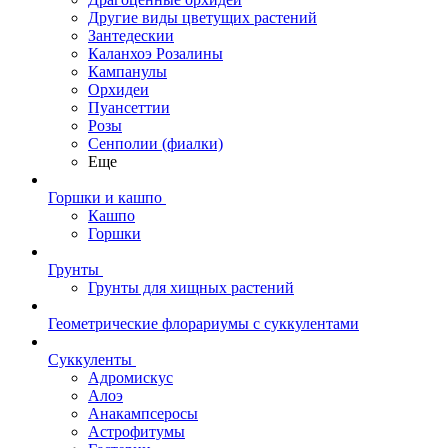
Другие виды цветущих растений
Зантедескии
Каланхоэ Розалины
Кампанулы
Орхидеи
Пуансеттии
Розы
Сенполии (фиалки)
Еще
Горшки и кашпо
Кашпо
Горшки
Грунты
Грунты для хищных растений
Геометрические флорариумы с суккулентами
Суккуленты
Адромискус
Алоэ
Анакампсеросы
Астрофитумы