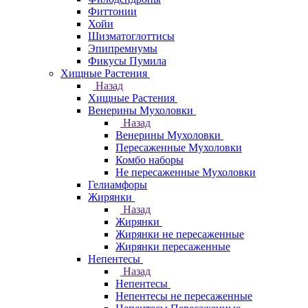
Фиттонии
Хойи
Шизматоглоттисы
Эпипремнумы
Фикусы Пумила
Хищные Растения
Назад
Хищные Растения
Венерины Мухоловки
Назад
Венерины Мухоловки
Пересаженные Мухоловки
Комбо наборы
Не пересаженные Мухоловки
Гелиамфоры
Жирянки
Назад
Жирянки
Жирянки не пересаженные
Жирянки пересаженные
Непентесы
Назад
Непентесы
Непентесы не пересаженные