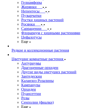
Гелиамфоры
Жирянки
Непентесы
Пузырчатки
Ростки хищных растений
Росянки
Саррацении
Флорариум с хищными растениями
Цефалотусы
Еще
Редкие и коллекционные растения
Цветущие комнатные растения
Антуриумы
Драгоценные орхидеи
Другие виды цветущих растений
Зантедескии
Каланхоэ Розалины
Кампанулы
Орхидеи
Пуансеттии
Розы
Сенполии (фиалки)
Еще