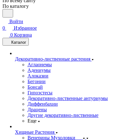
По всему сайту
По каталогу
Войти
0
Избранное
0
Корзина
Каталог
Декоративно-лиственные растения
Аглаонемы
Адениумы
Алоказии
Бегонии
Бонсай
Гипоэстесы
Декоративно-лиственные антуриумы
Диффенбахии
Драцены
Другие декоративно-лиственные
Еще
Хищные Растения
Венерины Мухоловки