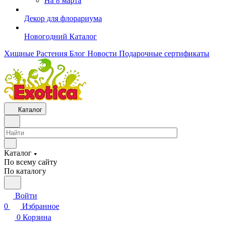
На 8 марта
Декор для флорариума
Новогодний Каталог
Хищные Растения
Блог
Новости
Подарочные сертификаты
Каталог
Каталог
По всему сайту
По каталогу
Войти
0
Избранное
0
Корзина