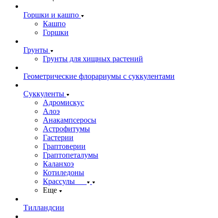
Горшки и кашпо
Кашпо
Горшки
Грунты
Грунты для хищных растений
Геометрические флорариумы с суккулентами
Суккуленты
Адромискус
Алоэ
Анакампсеросы
Астрофитумы
Гастерии
Граптоверии
Граптопеталумы
Каланхоэ
Котиледоны
Крассулы
Еще
Тилландсии