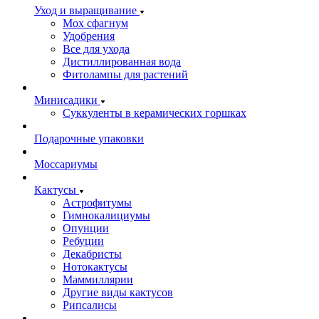
Уход и выращивание
Мох сфагнум
Удобрения
Все для ухода
Дистиллированная вода
Фитолампы для растений
Минисадики
Суккуленты в керамических горшках
Подарочные упаковки
Моссариумы
Кактусы
Астрофитумы
Гимнокалициумы
Опунции
Ребуции
Декабристы
Нотокактусы
Маммиллярии
Другие виды кактусов
Рипсалисы