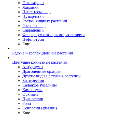
Гелиамфоры
Жирянки
Непентесы
Пузырчатки
Ростки хищных растений
Росянки
Саррацении
Флорариум с хищными растениями
Цефалотусы
Еще
Редкие и коллекционные растения
Цветущие комнатные растения
Антуриумы
Драгоценные орхидеи
Другие виды цветущих растений
Зантедескии
Каланхоэ Розалины
Кампанулы
Орхидеи
Пуансеттии
Розы
Сенполии (фиалки)
Еще