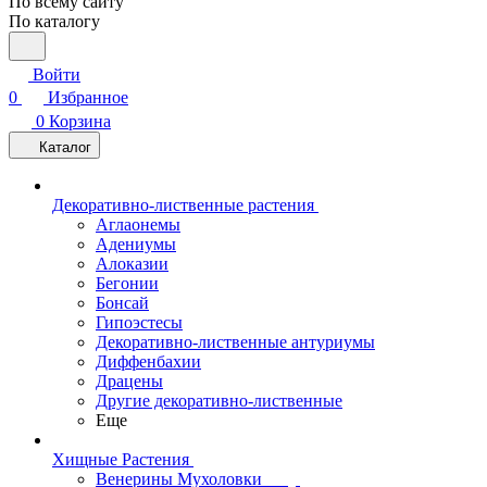
По всему сайту
По каталогу
Войти
0
Избранное
0
Корзина
Каталог
Декоративно-лиственные растения
Аглаонемы
Адениумы
Алоказии
Бегонии
Бонсай
Гипоэстесы
Декоративно-лиственные антуриумы
Диффенбахии
Драцены
Другие декоративно-лиственные
Еще
Хищные Растения
Венерины Мухоловки