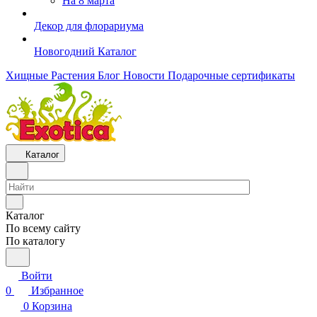
На 8 марта
Декор для флорариума
Новогодний Каталог
Хищные Растения
Блог
Новости
Подарочные сертификаты
Каталог
Каталог
По всему сайту
По каталогу
Войти
0
Избранное
0
Корзина