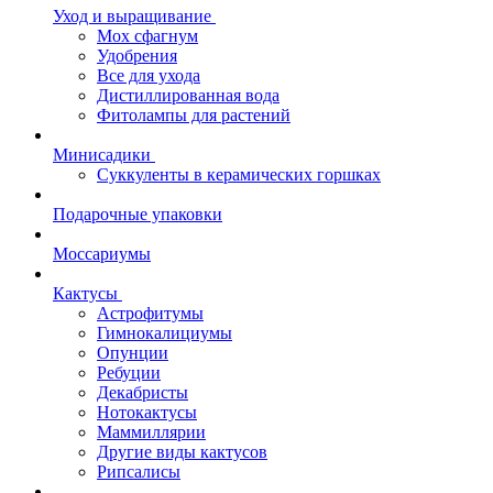
Уход и выращивание
Мох сфагнум
Удобрения
Все для ухода
Дистиллированная вода
Фитолампы для растений
Минисадики
Суккуленты в керамических горшках
Подарочные упаковки
Моссариумы
Кактусы
Астрофитумы
Гимнокалициумы
Опунции
Ребуции
Декабристы
Нотокактусы
Маммиллярии
Другие виды кактусов
Рипсалисы