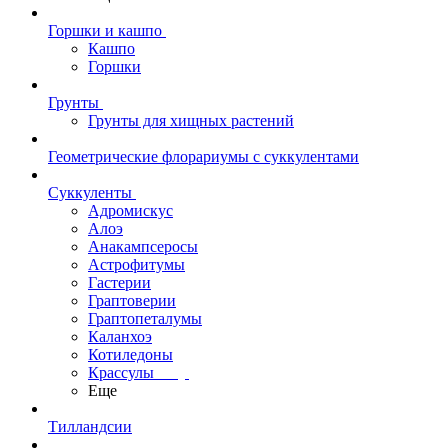
Горшки и кашпо
Кашпо
Горшки
Грунты
Грунты для хищных растений
Геометрические флорариумы с суккулентами
Суккуленты
Адромискус
Алоэ
Анакампсеросы
Астрофитумы
Гастерии
Граптоверии
Граптопеталумы
Каланхоэ
Котиледоны
Крассулы
Еще
Тилландсии