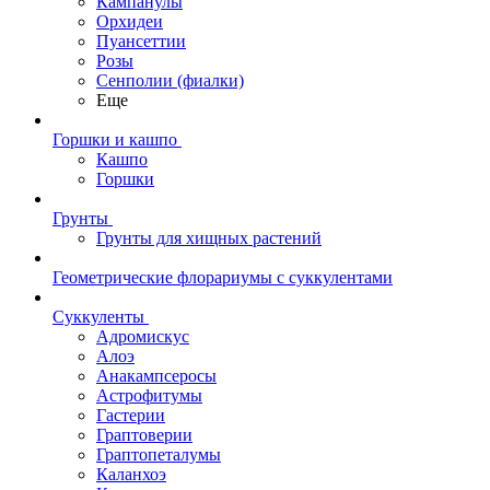
Кампанулы
Орхидеи
Пуансеттии
Розы
Сенполии (фиалки)
Еще
Горшки и кашпо
Кашпо
Горшки
Грунты
Грунты для хищных растений
Геометрические флорариумы с суккулентами
Суккуленты
Адромискус
Алоэ
Анакампсеросы
Астрофитумы
Гастерии
Граптоверии
Граптопеталумы
Каланхоэ