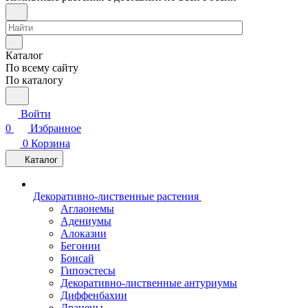
Каталог
По всему сайту
По каталогу
Войти
0
Избранное
0
Корзина
Каталог
Декоративно-лиственные растения
Аглаонемы
Адениумы
Алоказии
Бегонии
Бонсай
Гипоэстесы
Декоративно-лиственные антуриумы
Диффенбахии
Драцены