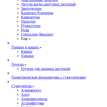
Другие виды цветущих растений
Зантедескии
Каланхоэ Розалины
Кампанулы
Орхидеи
Пуансеттии
Розы
Сенполии (фиалки)
Еще
Горшки и кашпо
Кашпо
Горшки
Грунты
Грунты для хищных растений
Геометрические флорариумы с суккулентами
Суккуленты
Адромискус
Алоэ
Анакампсеросы
Астрофитумы