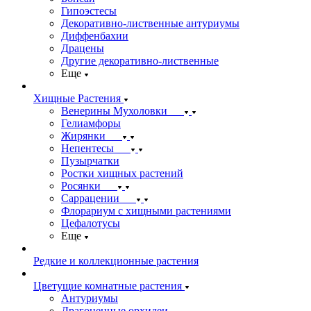
Гипоэстесы
Декоративно-лиственные антуриумы
Диффенбахии
Драцены
Другие декоративно-лиственные
Еще
Хищные Растения
Венерины Мухоловки
Гелиамфоры
Жирянки
Непентесы
Пузырчатки
Ростки хищных растений
Росянки
Саррацении
Флорариум с хищными растениями
Цефалотусы
Еще
Редкие и коллекционные растения
Цветущие комнатные растения
Антуриумы
Драгоценные орхидеи