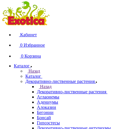
Кабинет
0
Избранное
0
Корзина
Каталог
Назад
Каталог
Декоративно-лиственные растения
Назад
Декоративно-лиственные растения
Аглаонемы
Адениумы
Алоказии
Бегонии
Бонсай
Гипоэстесы
Декоративно-лиственные антуриумы