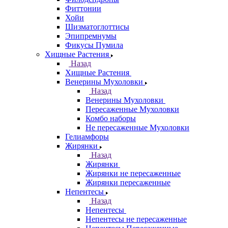
Фиттонии
Хойи
Шизматоглоттисы
Эпипремнумы
Фикусы Пумила
Хищные Растения
Назад
Хищные Растения
Венерины Мухоловки
Назад
Венерины Мухоловки
Пересаженные Мухоловки
Комбо наборы
Не пересаженные Мухоловки
Гелиамфоры
Жирянки
Назад
Жирянки
Жирянки не пересаженные
Жирянки пересаженные
Непентесы
Назад
Непентесы
Непентесы не пересаженные