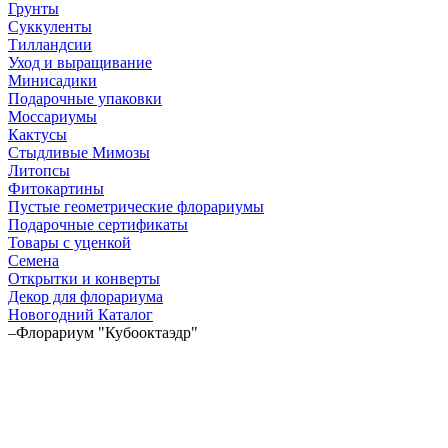
Грунты
Суккуленты
Тилландсии
Уход и выращивание
Минисадики
Подарочные упаковки
Моссариумы
Кактусы
Стыдливые Мимозы
Литопсы
Фитокартины
Пустые геометрические флорариумы
Подарочные сертификаты
Товары с уценкой
Семена
Открытки и конверты
Декор для флорариума
Новогодний Каталог
–
Флорариум "Кубооктаэдр"