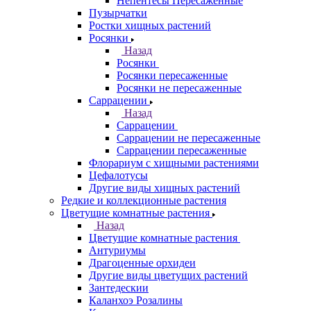
Непентесы Пересаженные
Пузырчатки
Ростки хищных растений
Росянки
Назад
Росянки
Росянки пересаженные
Росянки не пересаженные
Саррацении
Назад
Саррацении
Саррацении не пересаженные
Саррацении пересаженные
Флорариум с хищными растениями
Цефалотусы
Другие виды хищных растений
Редкие и коллекционные растения
Цветущие комнатные растения
Назад
Цветущие комнатные растения
Антуриумы
Драгоценные орхидеи
Другие виды цветущих растений
Зантедескии
Каланхоэ Розалины