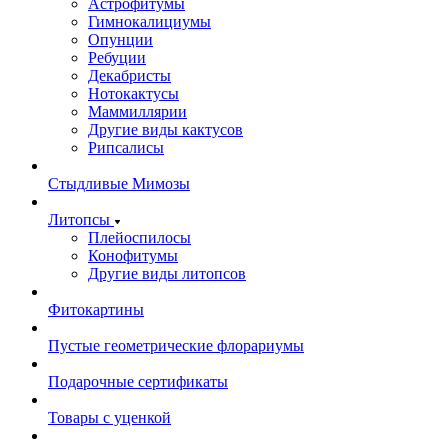
Астрофитумы
Гимнокалициумы
Опунции
Ребуции
Декабристы
Нотокактусы
Маммиллярии
Другие виды кактусов
Рипсалисы
Стыдливые Мимозы
Литопсы
Плейоспилосы
Конофитумы
Другие виды литопсов
Фитокартины
Пустые геометрические флорариумы
Подарочные сертификаты
Товары с уценкой