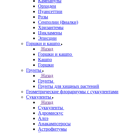
Кампанулы
Орхидеи
Пуансеттии
Розы
Сенполии (фиалки)
Хризантемы
Цикламены
Эписции
Горшки и кашпо
Назад
Горшки и кашпо
Кашпо
Горшки
Грунты
Назад
Грунты
Грунты для хищных растений
Геометрические флорариумы с суккулентами
Суккуленты
Назад
Суккуленты
Адромискус
Алоэ
Анакампсеросы
Астрофитумы