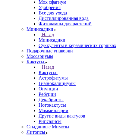
Мох сфагнум
Удобрения
Все для ухода
Дистиллированная вода
Фитолампы для растений
Минисадики
Назад
Минисадики
Суккуленты в керамических горшках
Подарочные упаковки
Моссариумы
Кактусы
Назад
Кактусы
Астрофитумы
Гимнокалициумы
Опунции
Ребуции
Декабристы
Нотокактусы
Маммиллярии
Другие виды кактусов
Рипсалисы
Стыдливые Мимозы
Литопсы