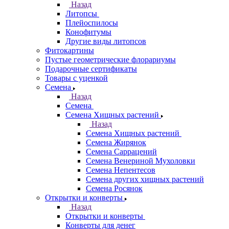
Назад
Литопсы
Плейоспилосы
Конофитумы
Другие виды литопсов
Фитокартины
Пустые геометрические флорариумы
Подарочные сертификаты
Товары с уценкой
Семена
Назад
Семена
Семена Хищных растений
Назад
Семена Хищных растений
Семена Жирянок
Семена Саррацений
Семена Венериной Мухоловки
Семена Непентесов
Семена других хищных растений
Семена Росянок
Открытки и конверты
Назад
Открытки и конверты
Конверты для денег