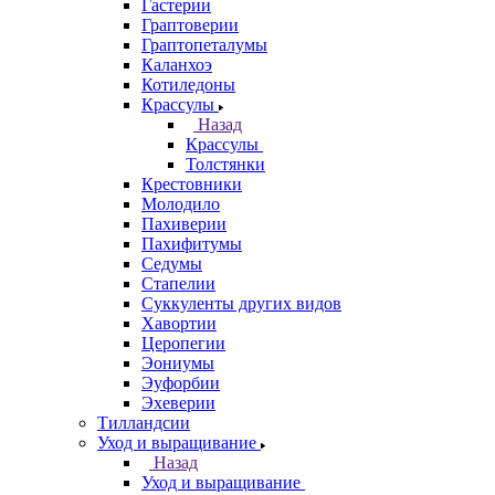
Гастерии
Граптоверии
Граптопеталумы
Каланхоэ
Котиледоны
Крассулы
Назад
Крассулы
Толстянки
Крестовники
Молодило
Пахиверии
Пахифитумы
Седумы
Стапелии
Суккуленты других видов
Хавортии
Церопегии
Эониумы
Эуфорбии
Эхеверии
Тилландсии
Уход и выращивание
Назад
Уход и выращивание