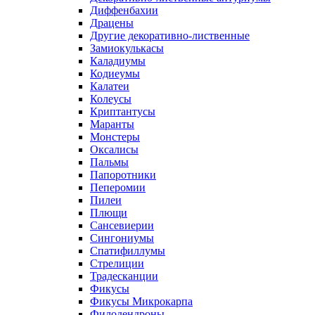
Диффенбахии
Драцены
Другие декоративно-лиственные
Замиокулькасы
Каладиумы
Кодиеумы
Калатеи
Колеусы
Криптантусы
Маранты
Монстеры
Оксалисы
Пальмы
Папоротники
Пеперомии
Пилеи
Плющи
Сансевиерии
Сингониумы
Спатифиллумы
Стрелиции
Традесканции
Фикусы
Фикусы Микрокарпа
Филодендроны