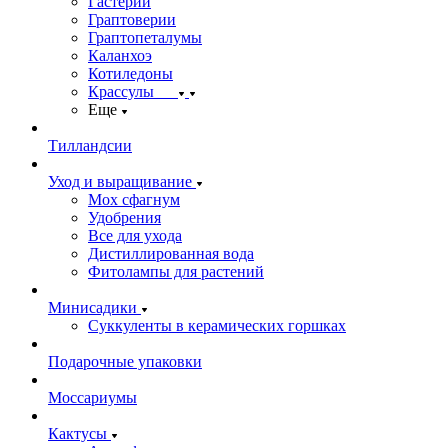
Гастерии
Граптоверии
Граптопеталумы
Каланхоэ
Котиледоны
Крассулы
Еще
Тилландсии
Уход и выращивание
Мох сфагнум
Удобрения
Все для ухода
Дистиллированная вода
Фитолампы для растений
Минисадики
Суккуленты в керамических горшках
Подарочные упаковки
Моссариумы
Кактусы