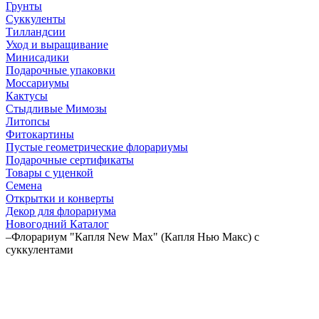
Грунты
Суккуленты
Тилландсии
Уход и выращивание
Минисадики
Подарочные упаковки
Моссариумы
Кактусы
Стыдливые Мимозы
Литопсы
Фитокартины
Пустые геометрические флорариумы
Подарочные сертификаты
Товары с уценкой
Семена
Открытки и конверты
Декор для флорариума
Новогодний Каталог
–
Флорариум "Капля New Max" (Капля Нью Макс) с
суккулентами