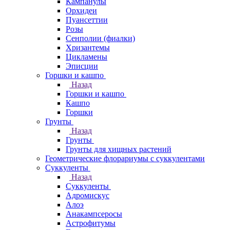
Кампанулы
Орхидеи
Пуансеттии
Розы
Сенполии (фиалки)
Хризантемы
Цикламены
Эписции
Горшки и кашпо
Назад
Горшки и кашпо
Кашпо
Горшки
Грунты
Назад
Грунты
Грунты для хищных растений
Геометрические флорариумы с суккулентами
Суккуленты
Назад
Суккуленты
Адромискус
Алоэ
Анакампсеросы
Астрофитумы