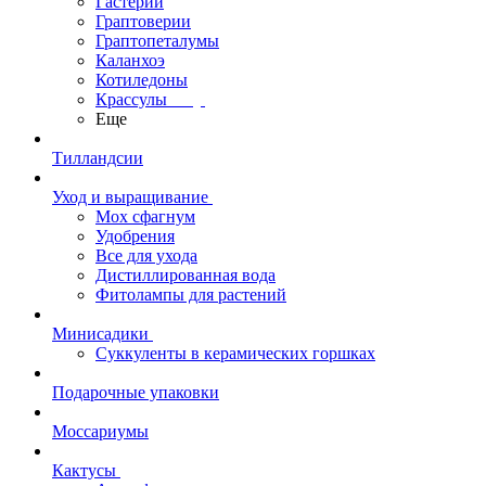
Гастерии
Граптоверии
Граптопеталумы
Каланхоэ
Котиледоны
Крассулы
Еще
Тилландсии
Уход и выращивание
Мох сфагнум
Удобрения
Все для ухода
Дистиллированная вода
Фитолампы для растений
Минисадики
Суккуленты в керамических горшках
Подарочные упаковки
Моссариумы
Кактусы