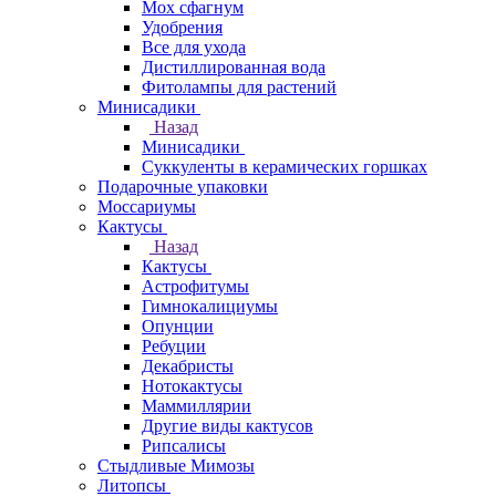
Мох сфагнум
Удобрения
Все для ухода
Дистиллированная вода
Фитолампы для растений
Минисадики
Назад
Минисадики
Суккуленты в керамических горшках
Подарочные упаковки
Моссариумы
Кактусы
Назад
Кактусы
Астрофитумы
Гимнокалициумы
Опунции
Ребуции
Декабристы
Нотокактусы
Маммиллярии
Другие виды кактусов
Рипсалисы
Стыдливые Мимозы
Литопсы