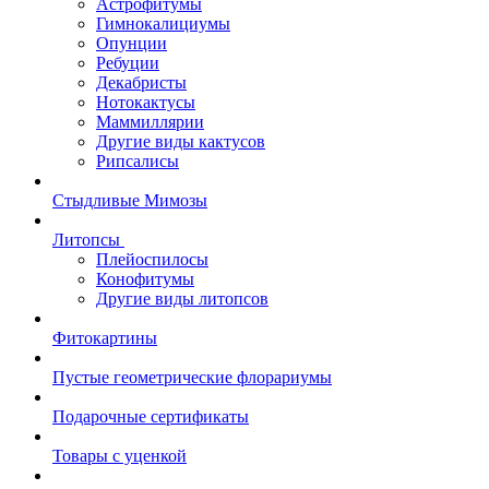
Астрофитумы
Гимнокалициумы
Опунции
Ребуции
Декабристы
Нотокактусы
Маммиллярии
Другие виды кактусов
Рипсалисы
Стыдливые Мимозы
Литопсы
Плейоспилосы
Конофитумы
Другие виды литопсов
Фитокартины
Пустые геометрические флорариумы
Подарочные сертификаты
Товары с уценкой