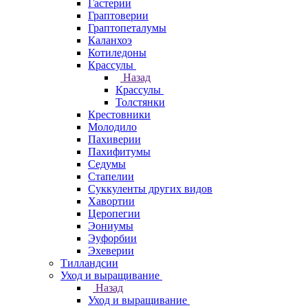
Гастерии
Граптоверии
Граптопеталумы
Каланхоэ
Котиледоны
Крассулы
Назад
Крассулы
Толстянки
Крестовники
Молодило
Пахиверии
Пахифитумы
Седумы
Стапелии
Суккуленты других видов
Хавортии
Церопегии
Эониумы
Эуфорбии
Эхеверии
Тилландсии
Уход и выращивание
Назад
Уход и выращивание