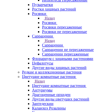
Непентесы Пересаженные
Пузырчатки
Ростки хищных растений
Росянки
Назад
Росянки
Росянки пересаженные
Росянки не пересаженные
Саррацении
Назад
Саррацении
Саррацении не пересаженные
Саррацении пересаженные
Флорариум с хищными растениями
Цефалотусы
Другие виды хищных растений
Редкие и коллекционные растения
Цветущие комнатные растения
Назад
Цветущие комнатные растения
Антуриумы
Драгоценные орхидеи
Другие виды цветущих растений
Зантедескии
Каланхоэ Розалины