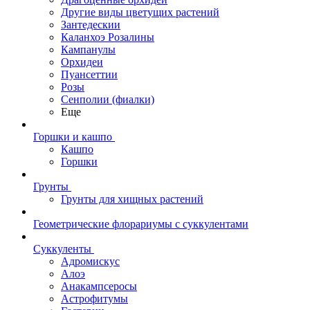
Другие виды цветущих растений
Зантедескии
Каланхоэ Розалины
Кампанулы
Орхидеи
Пуансеттии
Розы
Сенполии (фиалки)
Еще
Горшки и кашпо
Кашпо
Горшки
Грунты
Грунты для хищных растений
Геометрические флорариумы с суккулентами
Суккуленты
Адромискус
Алоэ
Анакампсеросы
Астрофитумы