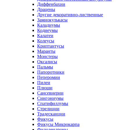
Диффенбахии
Драцены
Другие декоративно-лиственные
Замиокулькасы
Каладиумы
Кодиеумы
Калатеи
Колеусы
Криптантусы
Маранты
Монстеры
Оксалисы
Пальмы
Папоротники
Пеперомии
Пилеи
Плющи
Сансевиерии
Сингониумы
Спатифиллумы
Стрелиции
Традесканции
Фикусы
Фикусы Микрокарпа
Филодендроны