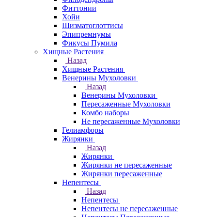
Фиттонии
Хойи
Шизматоглоттисы
Эпипремнумы
Фикусы Пумила
Хищные Растения
Назад
Хищные Растения
Венерины Мухоловки
Назад
Венерины Мухоловки
Пересаженные Мухоловки
Комбо наборы
Не пересаженные Мухоловки
Гелиамфоры
Жирянки
Назад
Жирянки
Жирянки не пересаженные
Жирянки пересаженные
Непентесы
Назад
Непентесы
Непентесы не пересаженные