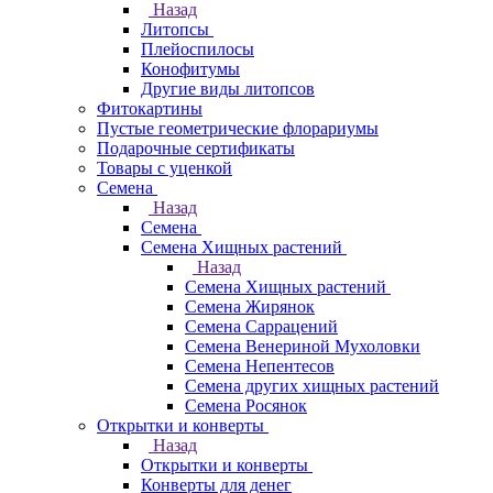
Назад
Литопсы
Плейоспилосы
Конофитумы
Другие виды литопсов
Фитокартины
Пустые геометрические флорариумы
Подарочные сертификаты
Товары с уценкой
Семена
Назад
Семена
Семена Хищных растений
Назад
Семена Хищных растений
Семена Жирянок
Семена Саррацений
Семена Венериной Мухоловки
Семена Непентесов
Семена других хищных растений
Семена Росянок
Открытки и конверты
Назад
Открытки и конверты
Конверты для денег