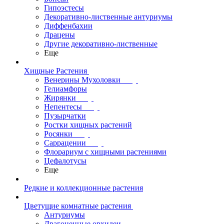
Гипоэстесы
Декоративно-лиственные антуриумы
Диффенбахии
Драцены
Другие декоративно-лиственные
Еще
Хищные Растения
Венерины Мухоловки
Гелиамфоры
Жирянки
Непентесы
Пузырчатки
Ростки хищных растений
Росянки
Саррацении
Флорариум с хищными растениями
Цефалотусы
Еще
Редкие и коллекционные растения
Цветущие комнатные растения
Антуриумы
Драгоценные орхидеи