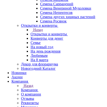
Семена Саррацений
Семена Венериной Мухоловки
Семена Непентесов
Семена других хищных растений
Семена Росянок
Открытки и конверты
Назад
Открытки и конверты
Конверты для денег
Семье
На новый год
На день рождения
Любимым
На 8 марта
Декор для флорариума
Новогодний Каталог
Новинки
Акции
Компания
Назад
Компания
О компании
Отзывы
Реквизиты