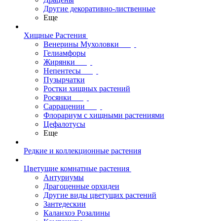
Другие декоративно-лиственные
Еще
Хищные Растения
Венерины Мухоловки
Гелиамфоры
Жирянки
Непентесы
Пузырчатки
Ростки хищных растений
Росянки
Саррацении
Флорариум с хищными растениями
Цефалотусы
Еще
Редкие и коллекционные растения
Цветущие комнатные растения
Антуриумы
Драгоценные орхидеи
Другие виды цветущих растений
Зантедескии
Каланхоэ Розалины