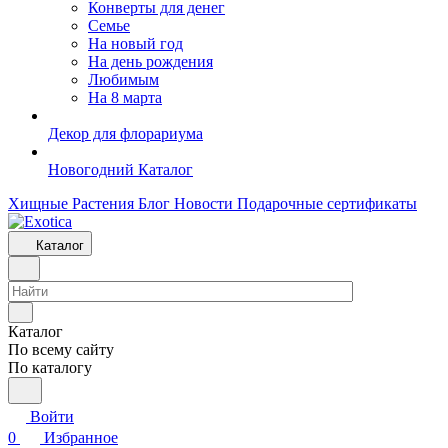
Конверты для денег
Семье
На новый год
На день рождения
Любимым
На 8 марта
Декор для флорариума
Новогодний Каталог
Хищные Растения
Блог
Новости
Подарочные сертификаты
Каталог
Каталог
По всему сайту
По каталогу
Войти
0
Избранное