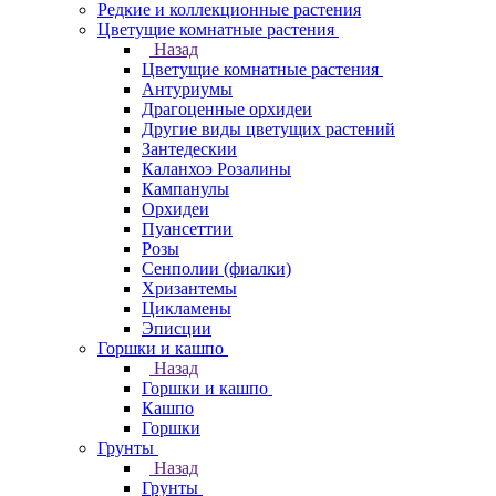
Редкие и коллекционные растения
Цветущие комнатные растения
Назад
Цветущие комнатные растения
Антуриумы
Драгоценные орхидеи
Другие виды цветущих растений
Зантедескии
Каланхоэ Розалины
Кампанулы
Орхидеи
Пуансеттии
Розы
Сенполии (фиалки)
Хризантемы
Цикламены
Эписции
Горшки и кашпо
Назад
Горшки и кашпо
Кашпо
Горшки
Грунты
Назад
Грунты