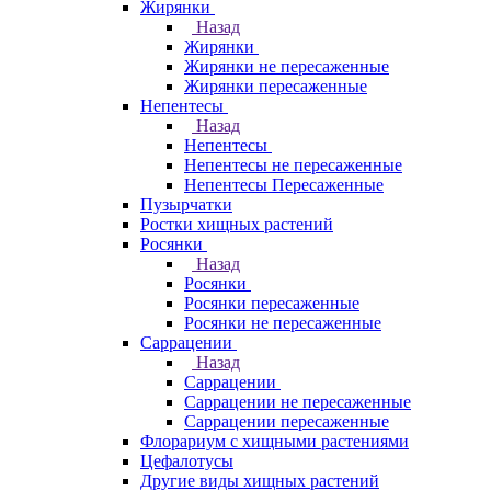
Жирянки
Назад
Жирянки
Жирянки не пересаженные
Жирянки пересаженные
Непентесы
Назад
Непентесы
Непентесы не пересаженные
Непентесы Пересаженные
Пузырчатки
Ростки хищных растений
Росянки
Назад
Росянки
Росянки пересаженные
Росянки не пересаженные
Саррацении
Назад
Саррацении
Саррацении не пересаженные
Саррацении пересаженные
Флорариум с хищными растениями
Цефалотусы
Другие виды хищных растений