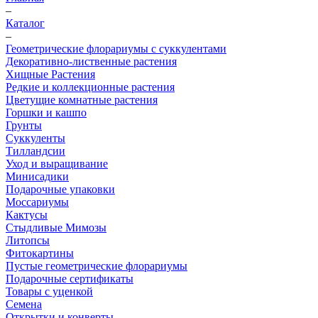
–
Каталог
–
Геометрические флорариумы с суккулентами
Декоративно-лиственные растения
Хищные Растения
Редкие и коллекционные растения
Цветущие комнатные растения
Горшки и кашпо
Грунты
Суккуленты
Тилландсии
Уход и выращивание
Минисадики
Подарочные упаковки
Моссариумы
Кактусы
Стыдливые Мимозы
Литопсы
Фитокартины
Пустые геометрические флорариумы
Подарочные сертификаты
Товары с уценкой
Семена
Открытки и конверты