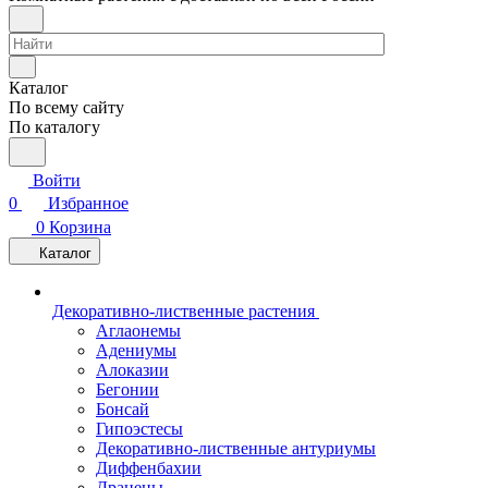
Каталог
По всему сайту
По каталогу
Войти
0
Избранное
0
Корзина
Каталог
Декоративно-лиственные растения
Аглаонемы
Адениумы
Алоказии
Бегонии
Бонсай
Гипоэстесы
Декоративно-лиственные антуриумы
Диффенбахии
Драцены