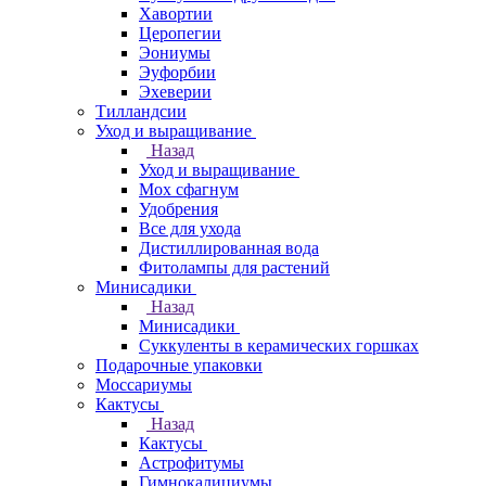
Хавортии
Церопегии
Эониумы
Эуфорбии
Эхеверии
Тилландсии
Уход и выращивание
Назад
Уход и выращивание
Мох сфагнум
Удобрения
Все для ухода
Дистиллированная вода
Фитолампы для растений
Минисадики
Назад
Минисадики
Суккуленты в керамических горшках
Подарочные упаковки
Моссариумы
Кактусы
Назад
Кактусы
Астрофитумы
Гимнокалициумы