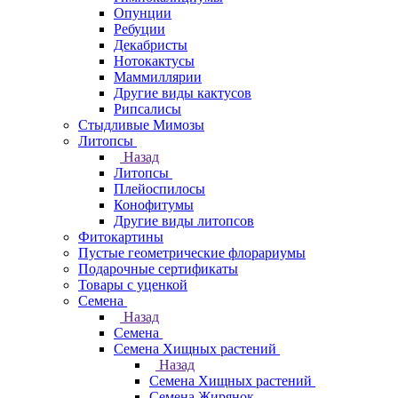
Опунции
Ребуции
Декабристы
Нотокактусы
Маммиллярии
Другие виды кактусов
Рипсалисы
Стыдливые Мимозы
Литопсы
Назад
Литопсы
Плейоспилосы
Конофитумы
Другие виды литопсов
Фитокартины
Пустые геометрические флорариумы
Подарочные сертификаты
Товары с уценкой
Семена
Назад
Семена
Семена Хищных растений
Назад
Семена Хищных растений
Семена Жирянок