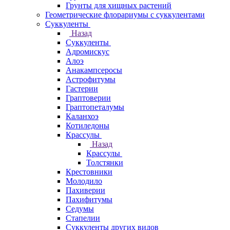
Грунты для хищных растений
Геометрические флорариумы с суккулентами
Суккуленты
Назад
Суккуленты
Адромискус
Алоэ
Анакампсеросы
Астрофитумы
Гастерии
Граптоверии
Граптопеталумы
Каланхоэ
Котиледоны
Крассулы
Назад
Крассулы
Толстянки
Крестовники
Молодило
Пахиверии
Пахифитумы
Седумы
Стапелии
Суккуленты других видов