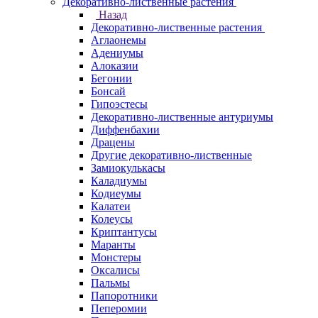
Декоративно-лиственные растения
Назад
Декоративно-лиственные растения
Аглаонемы
Адениумы
Алоказии
Бегонии
Бонсай
Гипоэстесы
Декоративно-лиственные антуриумы
Диффенбахии
Драцены
Другие декоративно-лиственные
Замиокулькасы
Каладиумы
Кодиеумы
Калатеи
Колеусы
Криптантусы
Маранты
Монстеры
Оксалисы
Пальмы
Папоротники
Пеперомии