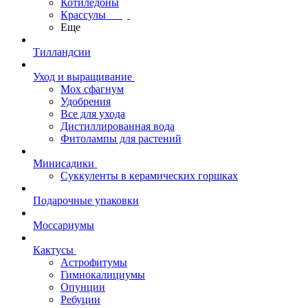
Котиледоны
Крассулы
Еще
Тилландсии
Уход и выращивание
Мох сфагнум
Удобрения
Все для ухода
Дистиллированная вода
Фитолампы для растений
Минисадики
Суккуленты в керамических горшках
Подарочные упаковки
Моссариумы
Кактусы
Астрофитумы
Гимнокалициумы
Опунции
Ребуции