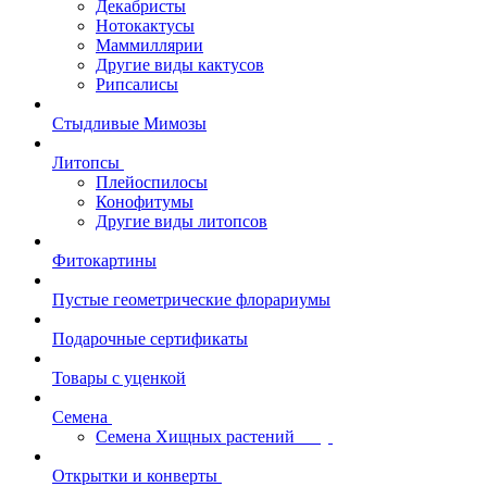
Декабристы
Нотокактусы
Маммиллярии
Другие виды кактусов
Рипсалисы
Стыдливые Мимозы
Литопсы
Плейоспилосы
Конофитумы
Другие виды литопсов
Фитокартины
Пустые геометрические флорариумы
Подарочные сертификаты
Товары с уценкой
Семена
Семена Хищных растений
Открытки и конверты