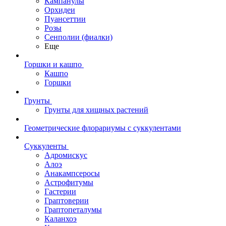
Кампанулы
Орхидеи
Пуансеттии
Розы
Сенполии (фиалки)
Еще
Горшки и кашпо
Кашпо
Горшки
Грунты
Грунты для хищных растений
Геометрические флорариумы с суккулентами
Суккуленты
Адромискус
Алоэ
Анакампсеросы
Астрофитумы
Гастерии
Граптоверии
Граптопеталумы
Каланхоэ