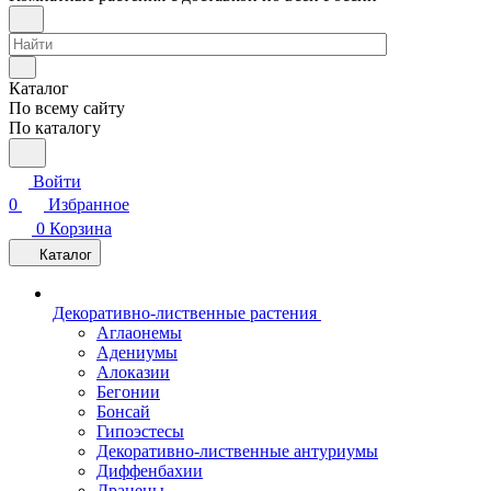
Каталог
По всему сайту
По каталогу
Войти
0
Избранное
0
Корзина
Каталог
Декоративно-лиственные растения
Аглаонемы
Адениумы
Алоказии
Бегонии
Бонсай
Гипоэстесы
Декоративно-лиственные антуриумы
Диффенбахии
Драцены