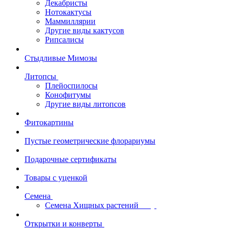
Декабристы
Нотокактусы
Маммиллярии
Другие виды кактусов
Рипсалисы
Стыдливые Мимозы
Литопсы
Плейоспилосы
Конофитумы
Другие виды литопсов
Фитокартины
Пустые геометрические флорариумы
Подарочные сертификаты
Товары с уценкой
Семена
Семена Хищных растений
Открытки и конверты