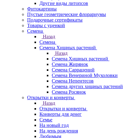
Другие виды литопсов
Фитокартины
Пустые геометрические флорариумы
Подарочные сертификаты
Товары с уценкой
Семена
Назад
Семена
Семена Хищных растений
Назад
Семена Хищных растений
Семена Жирянок
Семена Саррацений
Семена Венериной Мухоловки
Семена Непентесов
Семена других хищных растений
Семена Росянок
Открытки и конверты
Назад
Открытки и конверты
Конверты для денег
Семье
На новый год
На день рождения
Любимым