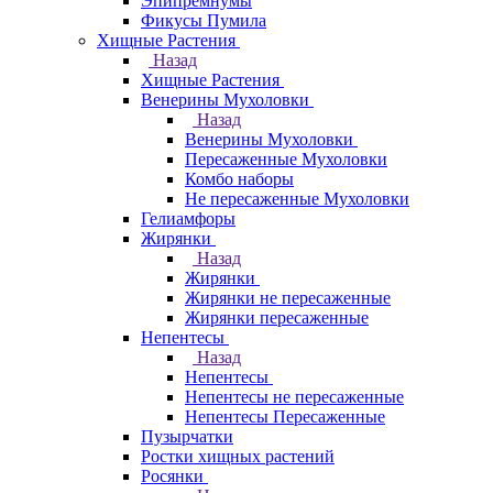
Эпипремнумы
Фикусы Пумила
Хищные Растения
Назад
Хищные Растения
Венерины Мухоловки
Назад
Венерины Мухоловки
Пересаженные Мухоловки
Комбо наборы
Не пересаженные Мухоловки
Гелиамфоры
Жирянки
Назад
Жирянки
Жирянки не пересаженные
Жирянки пересаженные
Непентесы
Назад
Непентесы
Непентесы не пересаженные
Непентесы Пересаженные
Пузырчатки
Ростки хищных растений
Росянки