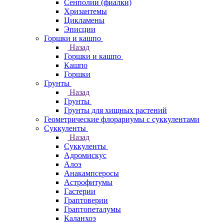
Сенполии (фиалки)
Хризантемы
Цикламены
Эписции
Горшки и кашпо
Назад
Горшки и кашпо
Кашпо
Горшки
Грунты
Назад
Грунты
Грунты для хищных растений
Геометрические флорариумы с суккулентами
Суккуленты
Назад
Суккуленты
Адромискус
Алоэ
Анакампсеросы
Астрофитумы
Гастерии
Граптоверии
Граптопеталумы
Каланхоэ