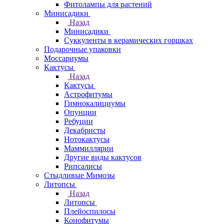
Фитолампы для растений
Минисадики
Назад
Минисадики
Суккуленты в керамических горшках
Подарочные упаковки
Моссариумы
Кактусы
Назад
Кактусы
Астрофитумы
Гимнокалициумы
Опунции
Ребуции
Декабристы
Нотокактусы
Маммиллярии
Другие виды кактусов
Рипсалисы
Стыдливые Мимозы
Литопсы
Назад
Литопсы
Плейоспилосы
Конофитумы