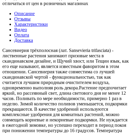
отличаться от цен в розничных магазинах
Описание
Отзывы
Характеристики
Видео
Оплата
Доставка
Сансевиерия трёхполосная (лат. Sansevieria trifasciata) -
лиственные растения занимают призовые места в
скандинавском дизайне, и Щучий хвост, или Тещин язык, как
его еще называют, является известным фаворитом в этом
отношении. Сансевиерия также совместима со лучшей
скандинавской чертой - функциональностью, так как
считается лучшим природным очистителем воздуха,
одновременно выполняя роль декора.Растение предпочитает
яркий, но рассеянный свет, длина светового дня не менее 12
часов. Поливать по мере необходимости, примерно 1 раз в
неделю. Зимой количество поливов уменьшается, подкормки
прекращаются. В качестве удобрений используются
комплексные удобрения для комнатных растений, можно
совмещать корневые и некорневые подкормки. Не нуждается
в ежегодной зимовке, но успешно переходит в период покоя
при понижении температуры до 16 градусов. Температура