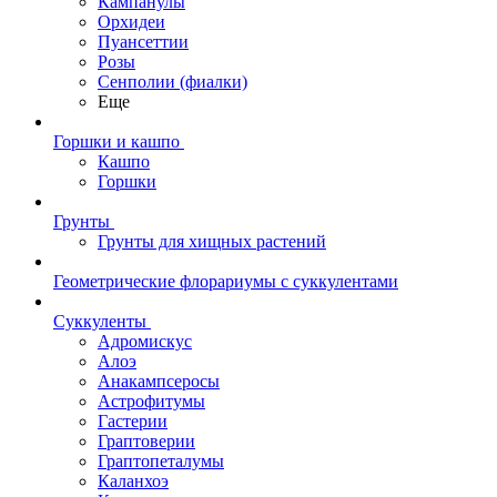
Кампанулы
Орхидеи
Пуансеттии
Розы
Сенполии (фиалки)
Еще
Горшки и кашпо
Кашпо
Горшки
Грунты
Грунты для хищных растений
Геометрические флорариумы с суккулентами
Суккуленты
Адромискус
Алоэ
Анакампсеросы
Астрофитумы
Гастерии
Граптоверии
Граптопеталумы
Каланхоэ