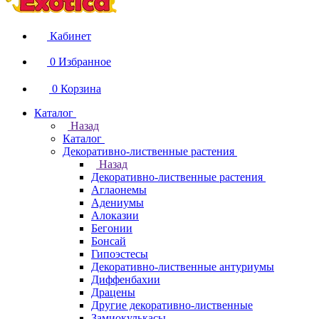
Кабинет
0
Избранное
0
Корзина
Каталог
Назад
Каталог
Декоративно-лиственные растения
Назад
Декоративно-лиственные растения
Аглаонемы
Адениумы
Алоказии
Бегонии
Бонсай
Гипоэстесы
Декоративно-лиственные антуриумы
Диффенбахии
Драцены
Другие декоративно-лиственные
Замиокулькасы