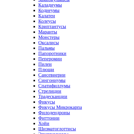
Каладиумы
Кодиеумы
Калатеи
Колеусы
Криптантусы
Маранты
Монстеры
Оксалисы
Пальмы
Папоротники
Пеперомии
Пилеи
Плющи
Сансевиерии
Сингониумы
Спатифиллумы
Стрелиции
Традесканции
Фикусы
Фикусы Микрокарпа
Филодендроны
Фиттонии
Хойи
Шизматоглоттисы