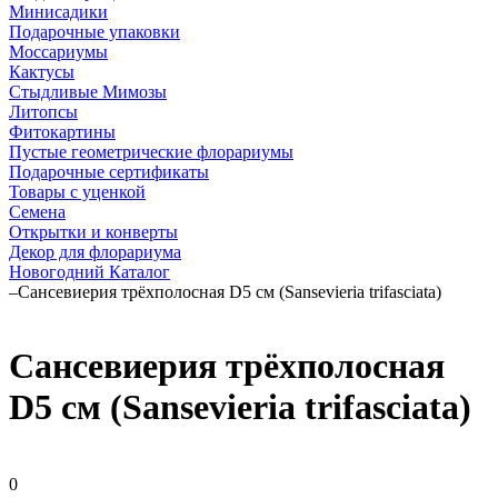
Минисадики
Подарочные упаковки
Моссариумы
Кактусы
Стыдливые Мимозы
Литопсы
Фитокартины
Пустые геометрические флорариумы
Подарочные сертификаты
Товары с уценкой
Семена
Открытки и конверты
Декор для флорариума
Новогодний Каталог
–
Сансевиерия трёхполосная D5 см (Sansevieria trifasciata)
Сансевиерия трёхполосная
D5 см (Sansevieria trifasciata)
0