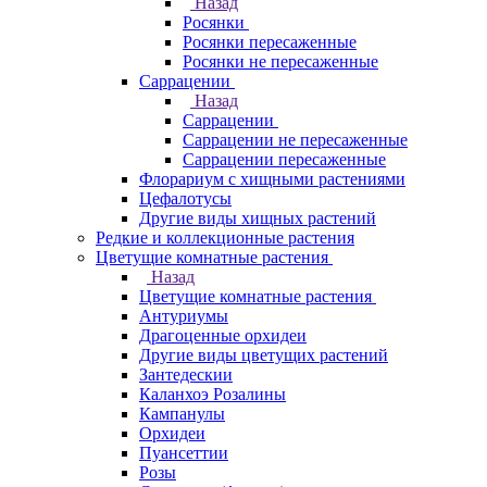
Назад
Росянки
Росянки пересаженные
Росянки не пересаженные
Саррацении
Назад
Саррацении
Саррацении не пересаженные
Саррацении пересаженные
Флорариум с хищными растениями
Цефалотусы
Другие виды хищных растений
Редкие и коллекционные растения
Цветущие комнатные растения
Назад
Цветущие комнатные растения
Антуриумы
Драгоценные орхидеи
Другие виды цветущих растений
Зантедескии
Каланхоэ Розалины
Кампанулы
Орхидеи
Пуансеттии
Розы