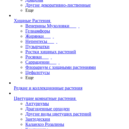
Другие декоративно-лиственные
Еще
Хищные Растения
Венерины Мухоловки
Гелиамфоры
Жирянки
Непентесы
Пузырчатки
Ростки хищных растений
Росянки
Саррацении
Флорариум с хищными растениями
Цефалотусы
Еще
Редкие и коллекционные растения
Цветущие комнатные растения
Антуриумы
Драгоценные орхидеи
Другие виды цветущих растений
Зантедескии
Каланхоэ Розалины