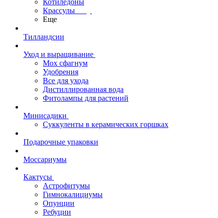
Котиледоны
Крассулы
Еще
Тилландсии
Уход и выращивание
Мох сфагнум
Удобрения
Все для ухода
Дистиллированная вода
Фитолампы для растений
Минисадики
Суккуленты в керамических горшках
Подарочные упаковки
Моссариумы
Кактусы
Астрофитумы
Гимнокалициумы
Опунции
Ребуции