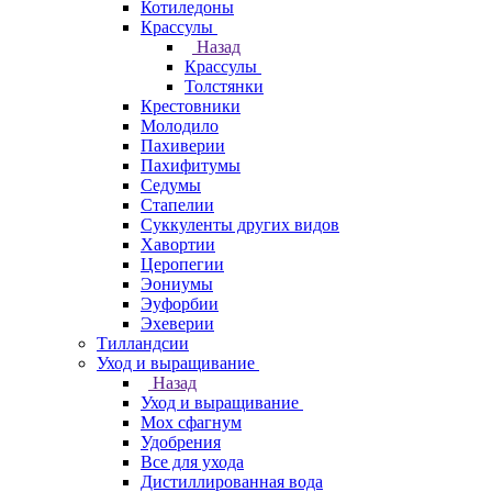
Котиледоны
Крассулы
Назад
Крассулы
Толстянки
Крестовники
Молодило
Пахиверии
Пахифитумы
Седумы
Стапелии
Суккуленты других видов
Хавортии
Церопегии
Эониумы
Эуфорбии
Эхеверии
Тилландсии
Уход и выращивание
Назад
Уход и выращивание
Мох сфагнум
Удобрения
Все для ухода
Дистиллированная вода