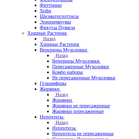
Фиттонии
Хойи
Шизматоглоттисы
Эпипремнумы
Фикусы Пумила
Хищные Растения
Назад
Хищные Растения
Венерины Мухоловки
Назад
Венерины Мухоловки
Пересаженные Мухоловки
Комбо наборы
Не пересаженные Мухоловки
Гелиамфоры
Жирянки
Назад
Жирянки
Жирянки не пересаженные
Жирянки пересаженные
Непентесы
Назад
Непентесы
Непентесы не пересаженные