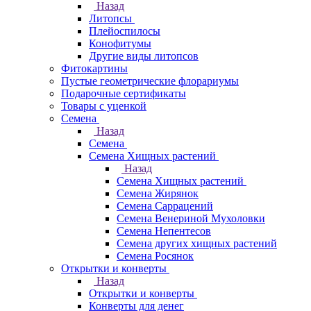
Назад
Литопсы
Плейоспилосы
Конофитумы
Другие виды литопсов
Фитокартины
Пустые геометрические флорариумы
Подарочные сертификаты
Товары с уценкой
Семена
Назад
Семена
Семена Хищных растений
Назад
Семена Хищных растений
Семена Жирянок
Семена Саррацений
Семена Венериной Мухоловки
Семена Непентесов
Семена других хищных растений
Семена Росянок
Открытки и конверты
Назад
Открытки и конверты
Конверты для денег