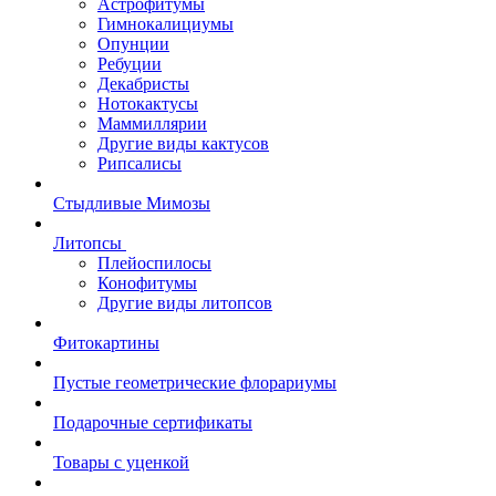
Астрофитумы
Гимнокалициумы
Опунции
Ребуции
Декабристы
Нотокактусы
Маммиллярии
Другие виды кактусов
Рипсалисы
Стыдливые Мимозы
Литопсы
Плейоспилосы
Конофитумы
Другие виды литопсов
Фитокартины
Пустые геометрические флорариумы
Подарочные сертификаты
Товары с уценкой