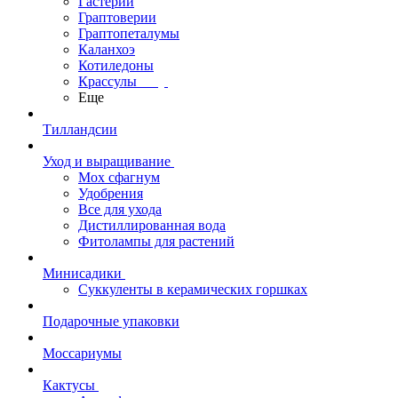
Гастерии
Граптоверии
Граптопеталумы
Каланхоэ
Котиледоны
Крассулы
Еще
Тилландсии
Уход и выращивание
Мох сфагнум
Удобрения
Все для ухода
Дистиллированная вода
Фитолампы для растений
Минисадики
Суккуленты в керамических горшках
Подарочные упаковки
Моссариумы
Кактусы