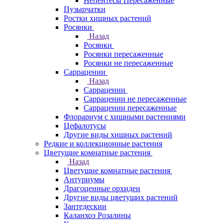
Непентесы Пересаженные
Пузырчатки
Ростки хищных растений
Росянки
Назад
Росянки
Росянки пересаженные
Росянки не пересаженные
Саррацении
Назад
Саррацении
Саррацении не пересаженные
Саррацении пересаженные
Флорариум с хищными растениями
Цефалотусы
Другие виды хищных растений
Редкие и коллекционные растения
Цветущие комнатные растения
Назад
Цветущие комнатные растения
Антуриумы
Драгоценные орхидеи
Другие виды цветущих растений
Зантедескии
Каланхоэ Розалины