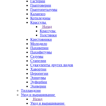
Гастерии
Граптоверии
Граптопеталумы
Каланхоэ
Котиледоны
Крассулы
Назад
Крассулы
Толстянки
Крестовники
Молодило
Пахиверии
Пахифитумы
Седумы
Стапелии
Суккуленты других видов
Хавортии
Церопегии
Эониумы
Эуфорбии
Эхеверии
Тилландсии
Уход и выращивание
Назад
Уход и выращивание