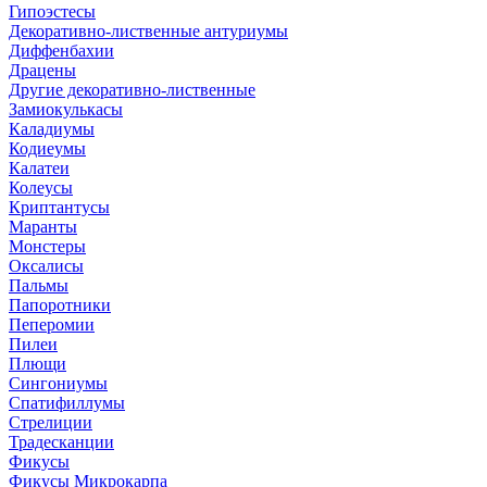
Гипоэстесы
Декоративно-лиственные антуриумы
Диффенбахии
Драцены
Другие декоративно-лиственные
Замиокулькасы
Каладиумы
Кодиеумы
Калатеи
Колеусы
Криптантусы
Маранты
Монстеры
Оксалисы
Пальмы
Папоротники
Пеперомии
Пилеи
Плющи
Сингониумы
Спатифиллумы
Стрелиции
Традесканции
Фикусы
Фикусы Микрокарпа