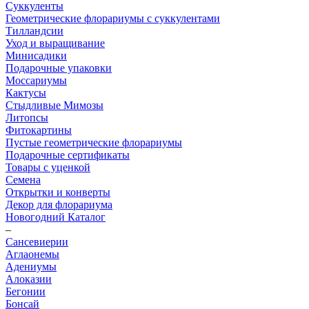
Суккуленты
Геометрические флорариумы с суккулентами
Тилландсии
Уход и выращивание
Минисадики
Подарочные упаковки
Моссариумы
Кактусы
Стыдливые Мимозы
Литопсы
Фитокартины
Пустые геометрические флорариумы
Подарочные сертификаты
Товары с уценкой
Семена
Открытки и конверты
Декор для флорариума
Новогодний Каталог
–
Сансевиерии
Аглаонемы
Адениумы
Алоказии
Бегонии
Бонсай