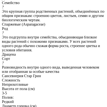
Семейство
?
Это крупная группа родственных растений, объединённых по
общим признакам: строению цветов, листьев, семян и другим
биологическим чертам.
Спаржевые (Asparagaceae)
Род
?
Это подгруппа внутри семейства, объединяющая близкие
виды растений с похожими признаками. У всех растений
одного рода обычно схожая форма роста, строение цветка и
условия обитания.
Драцена
Сорт
?
Разновидность внутри одного вида, выведенная человеком
или отобранная за особые качества
Сансевиерия Стар Грин
Сложность
Неприхотливые
Высота от пола (см)
3-5
Полив:
Редкий
Диаметр горшка (см)