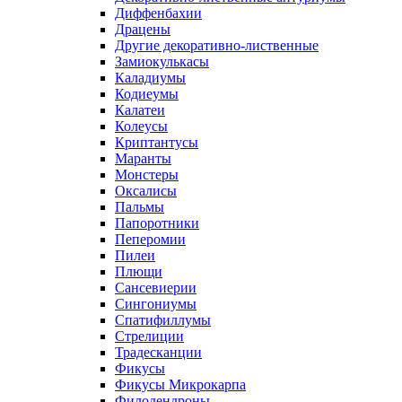
Диффенбахии
Драцены
Другие декоративно-лиственные
Замиокулькасы
Каладиумы
Кодиеумы
Калатеи
Колеусы
Криптантусы
Маранты
Монстеры
Оксалисы
Пальмы
Папоротники
Пеперомии
Пилеи
Плющи
Сансевиерии
Сингониумы
Спатифиллумы
Стрелиции
Традесканции
Фикусы
Фикусы Микрокарпа
Филодендроны