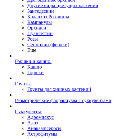
Другие виды цветущих растений
Зантедескии
Каланхоэ Розалины
Кампанулы
Орхидеи
Пуансеттии
Розы
Сенполии (фиалки)
Еще
Горшки и кашпо
Кашпо
Горшки
Грунты
Грунты для хищных растений
Геометрические флорариумы с суккулентами
Суккуленты
Адромискус
Алоэ
Анакампсеросы
Астрофитумы