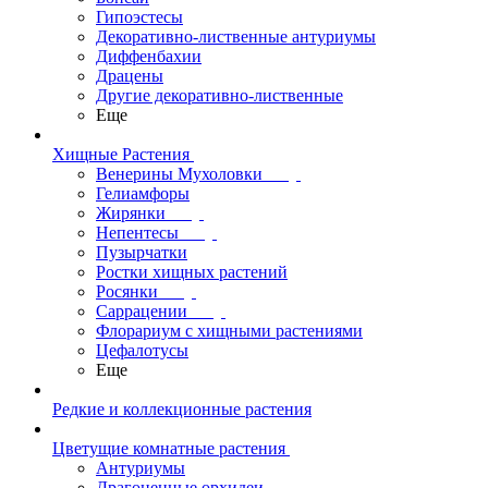
Гипоэстесы
Декоративно-лиственные антуриумы
Диффенбахии
Драцены
Другие декоративно-лиственные
Еще
Хищные Растения
Венерины Мухоловки
Гелиамфоры
Жирянки
Непентесы
Пузырчатки
Ростки хищных растений
Росянки
Саррацении
Флорариум с хищными растениями
Цефалотусы
Еще
Редкие и коллекционные растения
Цветущие комнатные растения
Антуриумы
Драгоценные орхидеи