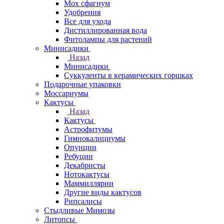
Мох сфагнум
Удобрения
Все для ухода
Дистиллированная вода
Фитолампы для растений
Минисадики
Назад
Минисадики
Суккуленты в керамических горшках
Подарочные упаковки
Моссариумы
Кактусы
Назад
Кактусы
Астрофитумы
Гимнокалициумы
Опунции
Ребуции
Декабристы
Нотокактусы
Маммиллярии
Другие виды кактусов
Рипсалисы
Стыдливые Мимозы
Литопсы