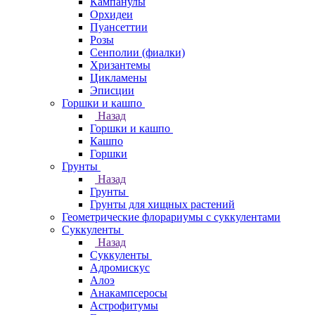
Кампанулы
Орхидеи
Пуансеттии
Розы
Сенполии (фиалки)
Хризантемы
Цикламены
Эписции
Горшки и кашпо
Назад
Горшки и кашпо
Кашпо
Горшки
Грунты
Назад
Грунты
Грунты для хищных растений
Геометрические флорариумы с суккулентами
Суккуленты
Назад
Суккуленты
Адромискус
Алоэ
Анакампсеросы
Астрофитумы