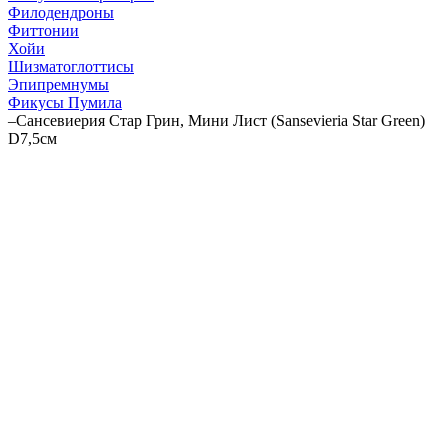
Филодендроны
Фиттонии
Хойи
Шизматоглоттисы
Эпипремнумы
Фикусы Пумила
–
Сансевиерия Стар Грин, Мини Лист (Sansevieria Star Green)
D7,5см