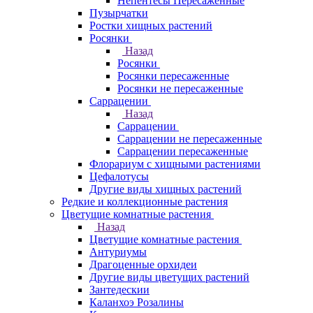
Непентесы Пересаженные
Пузырчатки
Ростки хищных растений
Росянки
Назад
Росянки
Росянки пересаженные
Росянки не пересаженные
Саррацении
Назад
Саррацении
Саррацении не пересаженные
Саррацении пересаженные
Флорариум с хищными растениями
Цефалотусы
Другие виды хищных растений
Редкие и коллекционные растения
Цветущие комнатные растения
Назад
Цветущие комнатные растения
Антуриумы
Драгоценные орхидеи
Другие виды цветущих растений
Зантедескии
Каланхоэ Розалины