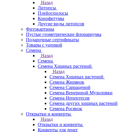
Назад
Литопсы
Плейоспилосы
Конофитумы
Другие виды литопсов
Фитокартины
Пустые геометрические флорариумы
Подарочные сертификаты
Товары с уценкой
Семена
Назад
Семена
Семена Хищных растений
Назад
Семена Хищных растений
Семена Жирянок
Семена Саррацений
Семена Венериной Мухоловки
Семена Непентесов
Семена других хищных растений
Семена Росянок
Открытки и конверты
Назад
Открытки и конверты
Конверты для денег