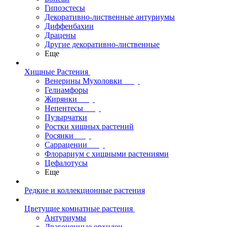
Гипоэстесы
Декоративно-лиственные антуриумы
Диффенбахии
Драцены
Другие декоративно-лиственные
Еще
Хищные Растения
Венерины Мухоловки
Гелиамфоры
Жирянки
Непентесы
Пузырчатки
Ростки хищных растений
Росянки
Саррацении
Флорариум с хищными растениями
Цефалотусы
Еще
Редкие и коллекционные растения
Цветущие комнатные растения
Антуриумы
Драгоценные орхидеи