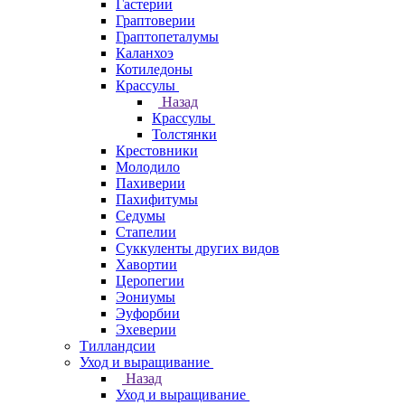
Гастерии
Граптоверии
Граптопеталумы
Каланхоэ
Котиледоны
Крассулы
Назад
Крассулы
Толстянки
Крестовники
Молодило
Пахиверии
Пахифитумы
Седумы
Стапелии
Суккуленты других видов
Хавортии
Церопегии
Эониумы
Эуфорбии
Эхеверии
Тилландсии
Уход и выращивание
Назад
Уход и выращивание