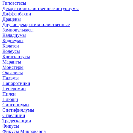
Гипоэстесы
Декоративно-лиственные антуриумы
Диффенбахии
Драцены
Другие декоративно-лиственные
Замиокулькасы
Каладиумы
Кодиеумы
Калатеи
Колеусы
Криптантусы
Маранты
Монстеры
Оксалисы
Пальмы
Папоротники
Пеперомии
Пилеи
Плющи
Сингониумы
Спатифиллумы
Стрелиции
Традесканции
Фикусы
Фикусы Микрокарпа