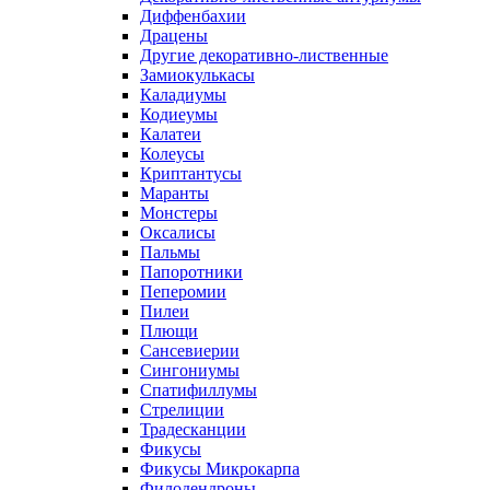
Диффенбахии
Драцены
Другие декоративно-лиственные
Замиокулькасы
Каладиумы
Кодиеумы
Калатеи
Колеусы
Криптантусы
Маранты
Монстеры
Оксалисы
Пальмы
Папоротники
Пеперомии
Пилеи
Плющи
Сансевиерии
Сингониумы
Спатифиллумы
Стрелиции
Традесканции
Фикусы
Фикусы Микрокарпа
Филодендроны