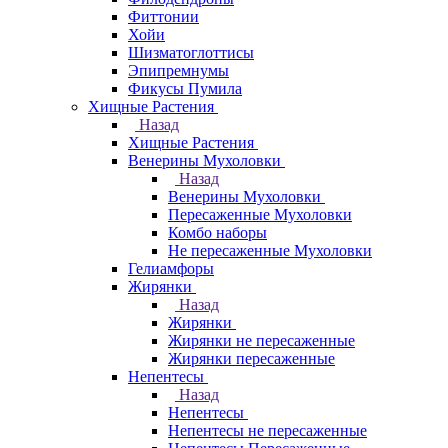
Фиттонии
Хойи
Шизматоглоттисы
Эпипремнумы
Фикусы Пумила
Хищные Растения
Назад
Хищные Растения
Венерины Мухоловки
Назад
Венерины Мухоловки
Пересаженные Мухоловки
Комбо наборы
Не пересаженные Мухоловки
Гелиамфоры
Жирянки
Назад
Жирянки
Жирянки не пересаженные
Жирянки пересаженные
Непентесы
Назад
Непентесы
Непентесы не пересаженные