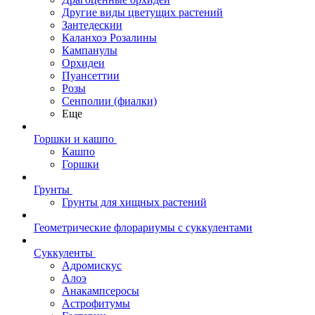
Другие виды цветущих растений
Зантедескии
Каланхоэ Розалины
Кампанулы
Орхидеи
Пуансеттии
Розы
Сенполии (фиалки)
Еще
Горшки и кашпо
Кашпо
Горшки
Грунты
Грунты для хищных растений
Геометрические флорариумы с суккулентами
Суккуленты
Адромискус
Алоэ
Анакампсеросы
Астрофитумы