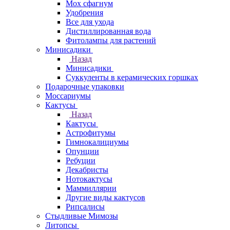
Мох сфагнум
Удобрения
Все для ухода
Дистиллированная вода
Фитолампы для растений
Минисадики
Назад
Минисадики
Суккуленты в керамических горшках
Подарочные упаковки
Моссариумы
Кактусы
Назад
Кактусы
Астрофитумы
Гимнокалициумы
Опунции
Ребуции
Декабристы
Нотокактусы
Маммиллярии
Другие виды кактусов
Рипсалисы
Стыдливые Мимозы
Литопсы