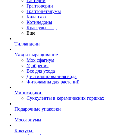
Гастерии
Граптоверии
Граптопеталумы
Каланхоэ
Котиледоны
Крассулы
Еще
Тилландсии
Уход и выращивание
Мох сфагнум
Удобрения
Все для ухода
Дистиллированная вода
Фитолампы для растений
Минисадики
Суккуленты в керамических горшках
Подарочные упаковки
Моссариумы
Кактусы