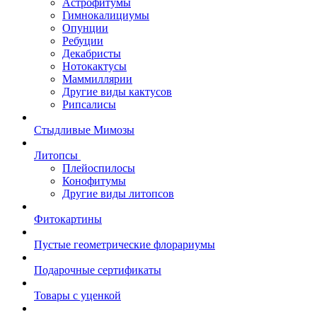
Астрофитумы
Гимнокалициумы
Опунции
Ребуции
Декабристы
Нотокактусы
Маммиллярии
Другие виды кактусов
Рипсалисы
Стыдливые Мимозы
Литопсы
Плейоспилосы
Конофитумы
Другие виды литопсов
Фитокартины
Пустые геометрические флорариумы
Подарочные сертификаты
Товары с уценкой