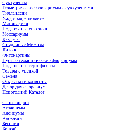
Суккуленты
Геометрические флорариумы с суккулентами
Тилландсии
Уход и выращивание
Минисадики
Подарочные упаковки
Моссариумы
Кактусы
Стыдливые Мимозы
Литопсы
Фитокартины
Пустые геометрические флорариумы
Подарочные сертификаты
Товары с уценкой
Семена
Открытки и конверты
Декор для флорариума
Новогодний Каталог
–
Сансевиерии
Аглаонемы
Адениумы
Алоказии
Бегонии
Бонсай