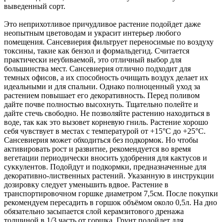
выведенный сорт.
Это неприхотливое причудливое растение подойдет даже
неопытным цветоводам и украсит интерьер любого
помещения. Сансевиерия фильтрует переносимые по воздуху
токсины, такие как бензол и формальдегид. Считается
практически неубиваемой, это отличный выбор для
большинства мест. Сансевиерия отлично подходит для
темных офисов, а их способность очищать воздух делает их
идеальными и для спальни. Однако полноценный уход за
растением повышает его декоративность. Перед поливом
дайте почве полностью высохнуть. Тщательно полейте и
дайте стечь свободно. Не позволяйте растению находиться в
воде, так как это вызовет корневую гниль. Растение хорошо
себя чувствует в местах с температурой от +15°C до +25°C.
Сансевиерия может обходиться без подкормок. Но чтобы
активировать рост и развитие, рекомендуется во время
вегетации периодически вносить удобрения для кактусов и
суккулентов. Подойдут и подкормки, предназначенные для
декоративно-лиственных растений. Указанную в инструкции
дозировку следует уменьшить вдвое. Растение в
транспортировочном горшке диаметром 7,5см. После покупки
рекомендуем пересадить в горшок объёмом около 0,5л. На дно
обязательно засыпается слой керамзитового дренажа
толщиной в 1/3 часть от горшка. Грунт подойдет для