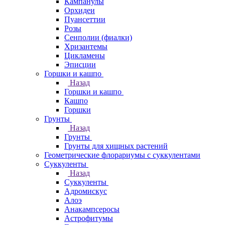
Кампанулы
Орхидеи
Пуансеттии
Розы
Сенполии (фиалки)
Хризантемы
Цикламены
Эписции
Горшки и кашпо
Назад
Горшки и кашпо
Кашпо
Горшки
Грунты
Назад
Грунты
Грунты для хищных растений
Геометрические флорариумы с суккулентами
Суккуленты
Назад
Суккуленты
Адромискус
Алоэ
Анакампсеросы
Астрофитумы