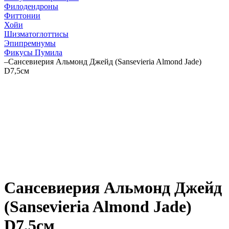
Филодендроны
Фиттонии
Хойи
Шизматоглоттисы
Эпипремнумы
Фикусы Пумила
–
Сансевиерия Альмонд Джейд (Sansevieria Almond Jade)
D7,5см
Сансевиерия Альмонд Джейд
(Sansevieria Almond Jade)
D7,5см