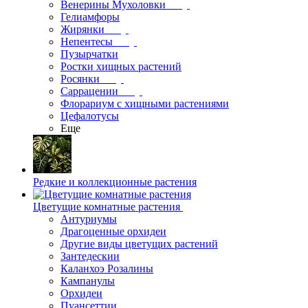
Венерины Мухоловки
Гелиамфоры
Жирянки
Непентесы
Пузырчатки
Ростки хищных растений
Росянки
Саррацении
Флорариум с хищными растениями
Цефалотусы
Еще
Редкие и коллекционные растения
Цветущие комнатные растения
Антуриумы
Драгоценные орхидеи
Другие виды цветущих растений
Зантедескии
Каланхоэ Розалины
Кампанулы
Орхидеи
Пуансеттии