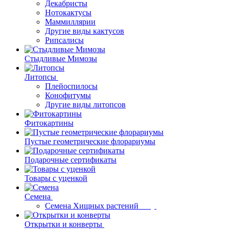
Декабристы
Нотокактусы
Маммиллярии
Другие виды кактусов
Рипсалисы
Стыдливые Мимозы
Литопсы
Плейоспилосы
Конофитумы
Другие виды литопсов
Фитокартины
Пустые геометрические флорариумы
Подарочные сертификаты
Товары с уценкой
Семена
Семена Хищных растений
Открытки и конверты