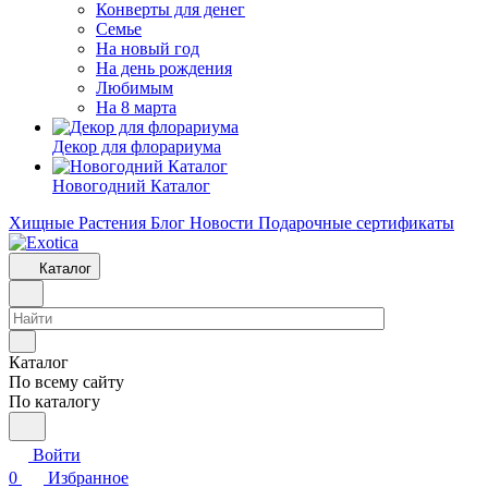
Конверты для денег
Семье
На новый год
На день рождения
Любимым
На 8 марта
Декор для флорариума
Новогодний Каталог
Хищные Растения
Блог
Новости
Подарочные сертификаты
Каталог
Каталог
По всему сайту
По каталогу
Войти
0
Избранное