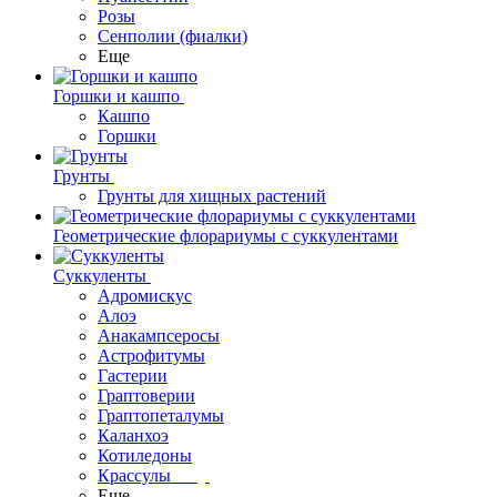
Розы
Сенполии (фиалки)
Еще
Горшки и кашпо
Кашпо
Горшки
Грунты
Грунты для хищных растений
Геометрические флорариумы с суккулентами
Суккуленты
Адромискус
Алоэ
Анакампсеросы
Астрофитумы
Гастерии
Граптоверии
Граптопеталумы
Каланхоэ
Котиледоны
Крассулы
Еще