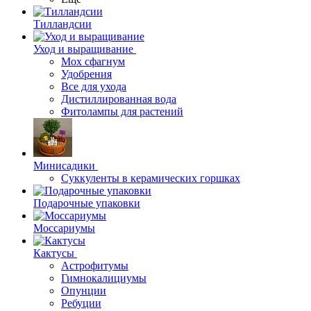
Тилландсии
Уход и выращивание
Мох сфагнум
Удобрения
Все для ухода
Дистиллированная вода
Фитолампы для растений
Минисадики
Суккуленты в керамических горшках
Подарочные упаковки
Моссариумы
Кактусы
Астрофитумы
Гимнокалициумы
Опунции
Ребуции