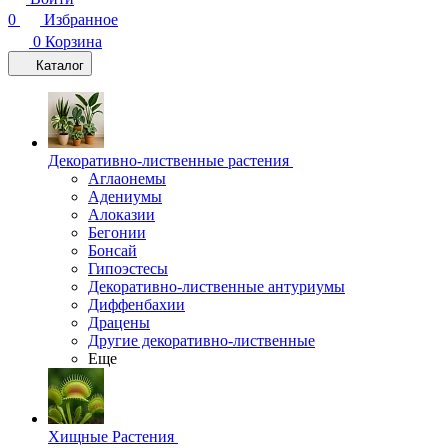
0
Избранное
0
Корзина
Каталог
Декоративно-лиственные растения
Аглаонемы
Адениумы
Алоказии
Бегонии
Бонсай
Гипоэстесы
Декоративно-лиственные антуриумы
Диффенбахии
Драцены
Другие декоративно-лиственные
Еще
Хищные Растения