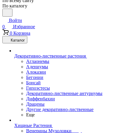
По всему сайту
По каталогу
Войти
0
Избранное
0
Корзина
Каталог
Декоративно-лиственные растения
Аглаонемы
Адениумы
Алоказии
Бегонии
Бонсай
Гипоэстесы
Декоративно-лиственные антуриумы
Диффенбахии
Драцены
Другие декоративно-лиственные
Еще
Хищные Растения
Венерины Мухоловки