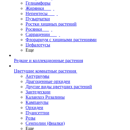
Гелиамфоры
Жирянки
Непентесы
Пузырчатки
Ростки хищных растений
Росянки
Саррацении
Флорариум с хищными растениями
Цефалотусы
Еще
Редкие и коллекционные растения
Цветущие комнатные растения
Антуриумы
Драгоценные орхидеи
Другие виды цветущих растений
Зантедескии
Каланхоэ Розалины
Кампанулы
Орхидеи
Пуансеттии
Розы
Сенполии (фиалки)
Еще