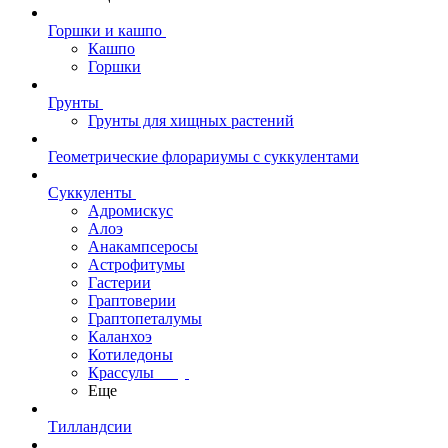
Горшки и кашпо
Кашпо
Горшки
Грунты
Грунты для хищных растений
Геометрические флорариумы с суккулентами
Суккуленты
Адромискус
Алоэ
Анакампсеросы
Астрофитумы
Гастерии
Граптоверии
Граптопеталумы
Каланхоэ
Котиледоны
Крассулы
Еще
Тилландсии