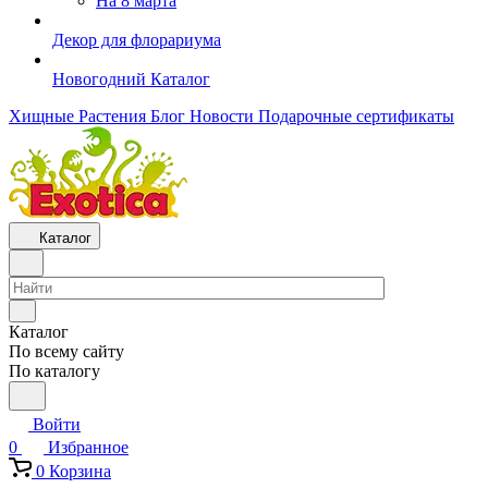
На 8 марта
Декор для флорариума
Новогодний Каталог
Хищные Растения
Блог
Новости
Подарочные сертификаты
Каталог
Каталог
По всему сайту
По каталогу
Войти
0
Избранное
0
Корзина