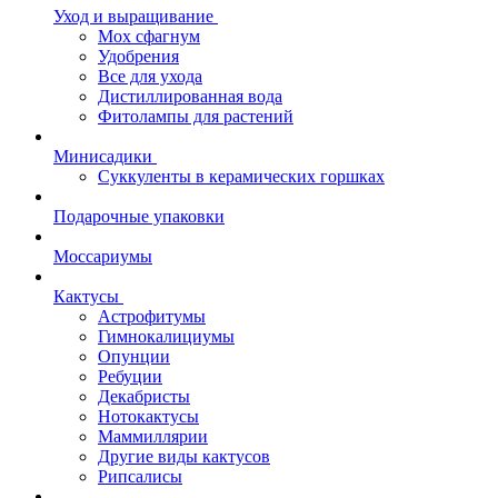
Уход и выращивание
Мох сфагнум
Удобрения
Все для ухода
Дистиллированная вода
Фитолампы для растений
Минисадики
Суккуленты в керамических горшках
Подарочные упаковки
Моссариумы
Кактусы
Астрофитумы
Гимнокалициумы
Опунции
Ребуции
Декабристы
Нотокактусы
Маммиллярии
Другие виды кактусов
Рипсалисы