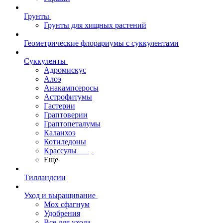
Грунты
Грунты для хищных растений
Геометрические флорариумы с суккулентами
Суккуленты
Адромискус
Алоэ
Анакампсеросы
Астрофитумы
Гастерии
Граптоверии
Граптопеталумы
Каланхоэ
Котиледоны
Крассулы
Еще
Тилландсии
Уход и выращивание
Мох сфагнум
Удобрения
Все для ухода