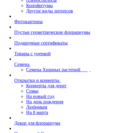
Плейоспилосы
Конофитумы
Другие виды литопсов
Фитокартины
Пустые геометрические флорариумы
Подарочные сертификаты
Товары с уценкой
Семена
Семена Хищных растений
Открытки и конверты
Конверты для денег
Семье
На новый год
На день рождения
Любимым
На 8 марта
Декор для флорариума