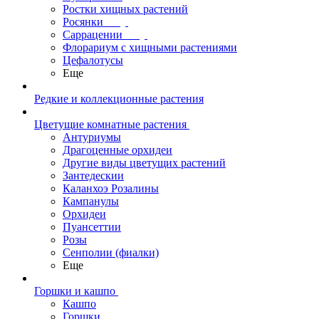
Ростки хищных растений
Росянки
Саррацении
Флорариум с хищными растениями
Цефалотусы
Еще
Редкие и коллекционные растения
Цветущие комнатные растения
Антуриумы
Драгоценные орхидеи
Другие виды цветущих растений
Зантедескии
Каланхоэ Розалины
Кампанулы
Орхидеи
Пуансеттии
Розы
Сенполии (фиалки)
Еще
Горшки и кашпо
Кашпо
Горшки