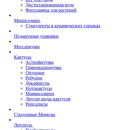
Дистиллированная вода
Фитолампы для растений
Минисадики
Суккуленты в керамических горшках
Подарочные упаковки
Моссариумы
Кактусы
Астрофитумы
Гимнокалициумы
Опунции
Ребуции
Декабристы
Нотокактусы
Маммиллярии
Другие виды кактусов
Рипсалисы
Стыдливые Мимозы
Литопсы