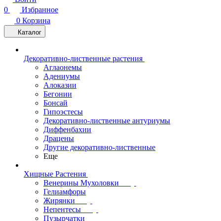
0
Избранное
0
Корзина
Каталог
Декоративно-лиственные растения
Аглаонемы
Адениумы
Алоказии
Бегонии
Бонсай
Гипоэстесы
Декоративно-лиственные антуриумы
Диффенбахии
Драцены
Другие декоративно-лиственные
Еще
Хищные Растения
Венерины Мухоловки
Гелиамфоры
Жирянки
Непентесы
Пузырчатки