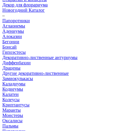
Декор для флорариума
Новогодний Каталог
–
Папоротники
Аглаонемы
Адениумы
Алоказии
Бегонии
Бонсай
Гипоэстесы
Декоративно-лиственные антуриумы
Диффенбахии
Драцены
Другие декоративно-лиственные
Замиокулькасы
Каладиумы
Кодиеумы
Калатеи
Колеусы
Криптантусы
Маранты
Монстеры
Оксалисы
Пальмы