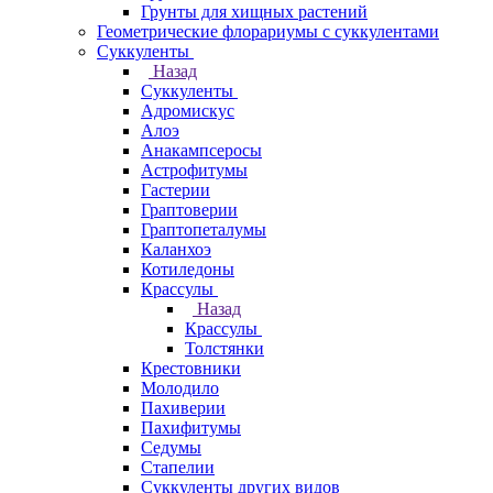
Грунты для хищных растений
Геометрические флорариумы с суккулентами
Суккуленты
Назад
Суккуленты
Адромискус
Алоэ
Анакампсеросы
Астрофитумы
Гастерии
Граптоверии
Граптопеталумы
Каланхоэ
Котиледоны
Крассулы
Назад
Крассулы
Толстянки
Крестовники
Молодило
Пахиверии
Пахифитумы
Седумы
Стапелии
Суккуленты других видов