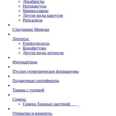
Декабристы
Нотокактусы
Маммиллярии
Другие виды кактусов
Рипсалисы
Стыдливые Мимозы
Литопсы
Плейоспилосы
Конофитумы
Другие виды литопсов
Фитокартины
Пустые геометрические флорариумы
Подарочные сертификаты
Товары с уценкой
Семена
Семена Хищных растений
Открытки и конверты