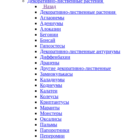
Декоративно-лиственные растения
Назад
Декоративно-лиственные растения
Аглаонемы
Адениумы
Алоказии
Бегонии
Бонсай
Гипоэстесы
Декоративно-лиственные антуриумы
Диффенбахии
Драцены
Другие декоративно-лиственные
Замиокулькасы
Каладиумы
Кодиеумы
Калатеи
Колеусы
Криптантусы
Маранты
Монстеры
Оксалисы
Пальмы
Папоротники
Пеперомии