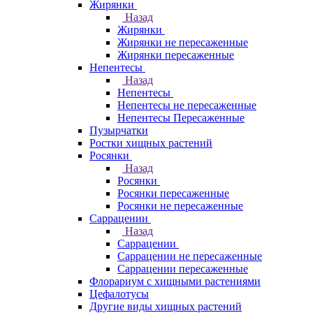
Жирянки
Назад
Жирянки
Жирянки не пересаженные
Жирянки пересаженные
Непентесы
Назад
Непентесы
Непентесы не пересаженные
Непентесы Пересаженные
Пузырчатки
Ростки хищных растений
Росянки
Назад
Росянки
Росянки пересаженные
Росянки не пересаженные
Саррацении
Назад
Саррацении
Саррацении не пересаженные
Саррацении пересаженные
Флорариум с хищными растениями
Цефалотусы
Другие виды хищных растений