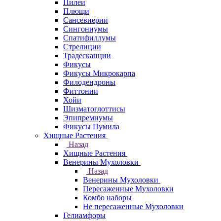
Пилеи
Плющи
Сансевиерии
Сингониумы
Спатифиллумы
Стрелиции
Традесканции
Фикусы
Фикусы Микрокарпа
Филодендроны
Фиттонии
Хойи
Шизматоглоттисы
Эпипремнумы
Фикусы Пумила
Хищные Растения
Назад
Хищные Растения
Венерины Мухоловки
Назад
Венерины Мухоловки
Пересаженные Мухоловки
Комбо наборы
Не пересаженные Мухоловки
Гелиамфоры