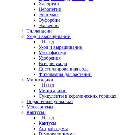
Хавортии
Церопегии
Эониумы
Эуфорбии
Эхеверии
Тилландсии
Уход и выращивание
Назад
Уход и выращивание
Мох сфагнум
Удобрения
Все для ухода
Дистиллированная вода
Фитолампы для растений
Минисадики
Назад
Минисадики
Суккуленты в керамических горшках
Подарочные упаковки
Моссариумы
Кактусы
Назад
Кактусы
Астрофитумы
Гимнокалициумы