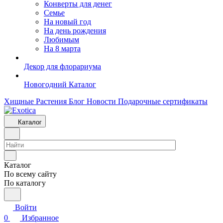
Конверты для денег
Семье
На новый год
На день рождения
Любимым
На 8 марта
Декор для флорариума
Новогодний Каталог
Хищные Растения
Блог
Новости
Подарочные сертификаты
Каталог
Каталог
По всему сайту
По каталогу
Войти
0
Избранное