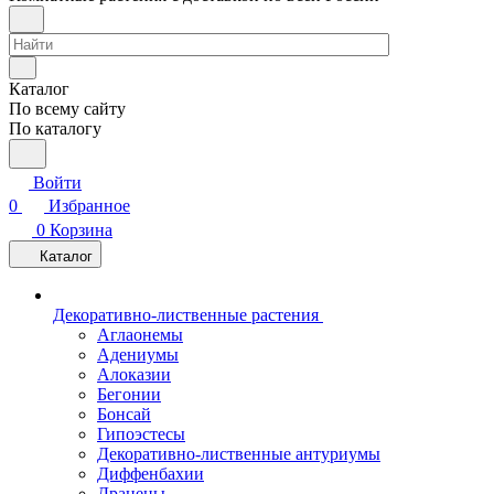
Каталог
По всему сайту
По каталогу
Войти
0
Избранное
0
Корзина
Каталог
Декоративно-лиственные растения
Аглаонемы
Адениумы
Алоказии
Бегонии
Бонсай
Гипоэстесы
Декоративно-лиственные антуриумы
Диффенбахии
Драцены