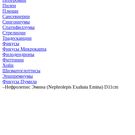
Пеперомии
Пилеи
Плющи
Сансевиерии
Сингониумы
Спатифиллумы
Стрелиции
Традесканции
Фикусы
Фикусы Микрокарпа
Филодендроны
Фиттонии
Хойи
Шизматоглоттисы
Эпипремнумы
Фикусы Пумила
–
Нефролепис Эмина (Nephrolepis Exaltata Emina) D11cm