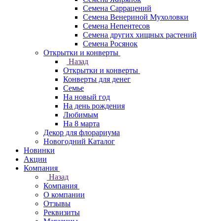
Семена Саррацений
Семена Венериной Мухоловки
Семена Непентесов
Семена других хищных растений
Семена Росянок
Открытки и конверты
Назад
Открытки и конверты
Конверты для денег
Семье
На новый год
На день рождения
Любимым
На 8 марта
Декор для флорариума
Новогодний Каталог
Новинки
Акции
Компания
Назад
Компания
О компании
Отзывы
Реквизиты