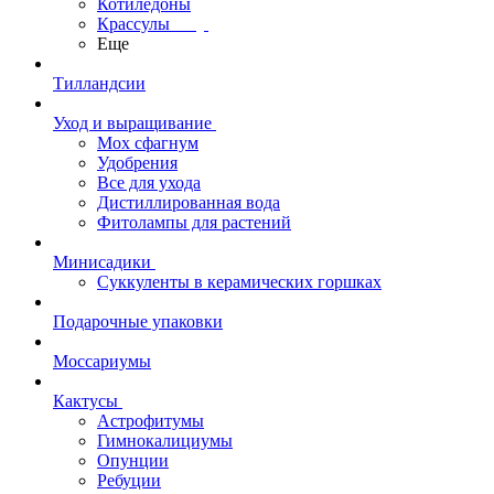
Котиледоны
Крассулы
Еще
Тилландсии
Уход и выращивание
Мох сфагнум
Удобрения
Все для ухода
Дистиллированная вода
Фитолампы для растений
Минисадики
Суккуленты в керамических горшках
Подарочные упаковки
Моссариумы
Кактусы
Астрофитумы
Гимнокалициумы
Опунции
Ребуции