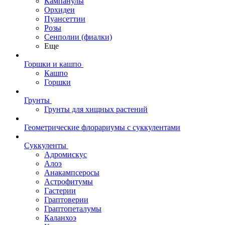
Кампанулы
Орхидеи
Пуансеттии
Розы
Сенполии (фиалки)
Еще
Горшки и кашпо
Кашпо
Горшки
Грунты
Грунты для хищных растений
Геометрические флорариумы с суккулентами
Суккуленты
Адромискус
Алоэ
Анакампсеросы
Астрофитумы
Гастерии
Граптоверии
Граптопеталумы
Каланхоэ