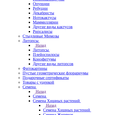
Опунции
Ребуции
Декабристы
Нотокактусы
Маммиллярии
Другие виды кактусов
Рипсалисы
Стыдливые Мимозы
Литопсы
Назад
Литопсы
Плейоспилосы
Конофитумы
Другие виды литопсов
Фитокартины
Пустые геометрические флорариумы
Подарочные сертификаты
Товары с уценкой
Семена
Назад
Семена
Семена Хищных растений
Назад
Семена Хищных растений
Семена Жирянок