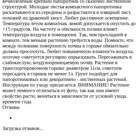
вечнозеленый крепкий папоротник со сказочно лиственной
структурой. Молодые листья компактного папоротника
раскатываются из середины и разрастаются в изящный лист,
похожий на драконий хвост. Любит рассеянное освещение.
Температура летом комнатная, зимой допускается опустить до
+15 градусов. На частоту и обильность полива влияет
температура воздуха в помещении. Так, чем прохладней в
комнате, тем меньше растению требуется воды. Помните, что
между поливами поверхность почвы в горшке обязательно
должна просохнуть. Любит повышенную влажность воздуха,
поэтому советуется регулярно опрыскивать. Пересаживать в
слабокислую, воздухопроницаемую почву. Растение в
транспортировочном горшке диаметром 11см, советуем
пересадить в горшок не менее 1л. Грунт подойдет для
папоротниковых или декоративно - лиственных растений.
Инструкция по уходу прилагается. ВНИМАНИЕ! Растение
может немного отличаться от фото, так как они имеют
свойство расти, меняться в зависимости от условий ухода,
времени года.
Отзывы
Загрузка отзывов...