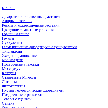
–
Каталог
–
Декоративно-лиственные растения
Хищные Растения
Редкие и коллекционные растения
Цветущие комнатные растения
Горшки и кашпо
Грунты
Суккуленты
Геометрические флорариумы с суккулентами
Тилландсии
Уход и выращивание
Минисадики
Подарочные упаковки
Моссариумы
Кактусы
Стыдливые Мимозы
Литопсы
Фитокартины
Пустые геометрические флорариумы
Подарочные сертификаты
Товары с уценкой
Семена
Открытки и конверты