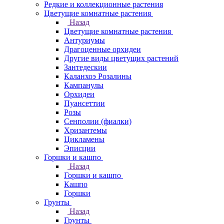
Редкие и коллекционные растения
Цветущие комнатные растения
Назад
Цветущие комнатные растения
Антуриумы
Драгоценные орхидеи
Другие виды цветущих растений
Зантедескии
Каланхоэ Розалины
Кампанулы
Орхидеи
Пуансеттии
Розы
Сенполии (фиалки)
Хризантемы
Цикламены
Эписции
Горшки и кашпо
Назад
Горшки и кашпо
Кашпо
Горшки
Грунты
Назад
Грунты