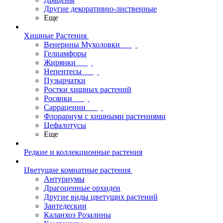
Другие декоративно-лиственные
Еще
Хищные Растения
Венерины Мухоловки
Гелиамфоры
Жирянки
Непентесы
Пузырчатки
Ростки хищных растений
Росянки
Саррацении
Флорариум с хищными растениями
Цефалотусы
Еще
Редкие и коллекционные растения
Цветущие комнатные растения
Антуриумы
Драгоценные орхидеи
Другие виды цветущих растений
Зантедескии
Каланхоэ Розалины