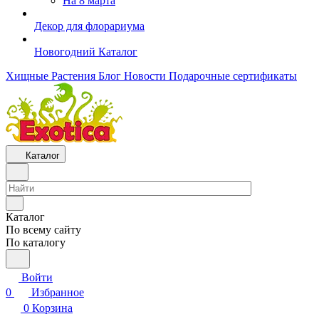
На 8 марта
Декор для флорариума
Новогодний Каталог
Хищные Растения
Блог
Новости
Подарочные сертификаты
Каталог
Каталог
По всему сайту
По каталогу
Войти
0
Избранное
0
Корзина