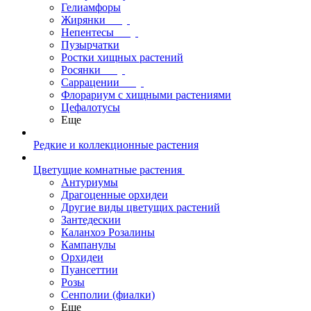
Гелиамфоры
Жирянки
Непентесы
Пузырчатки
Ростки хищных растений
Росянки
Саррацении
Флорариум с хищными растениями
Цефалотусы
Еще
Редкие и коллекционные растения
Цветущие комнатные растения
Антуриумы
Драгоценные орхидеи
Другие виды цветущих растений
Зантедескии
Каланхоэ Розалины
Кампанулы
Орхидеи
Пуансеттии
Розы
Сенполии (фиалки)
Еще