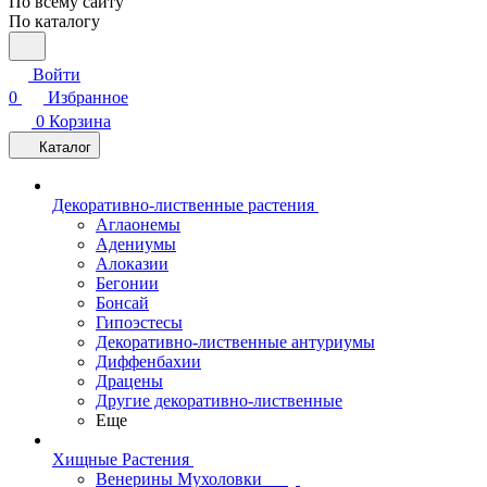
По всему сайту
По каталогу
Войти
0
Избранное
0
Корзина
Каталог
Декоративно-лиственные растения
Аглаонемы
Адениумы
Алоказии
Бегонии
Бонсай
Гипоэстесы
Декоративно-лиственные антуриумы
Диффенбахии
Драцены
Другие декоративно-лиственные
Еще
Хищные Растения
Венерины Мухоловки