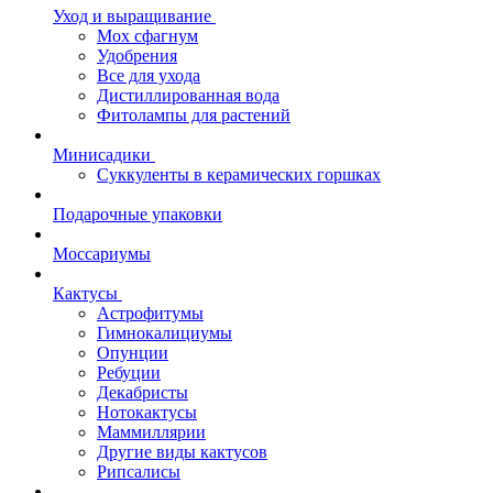
Уход и выращивание
Мох сфагнум
Удобрения
Все для ухода
Дистиллированная вода
Фитолампы для растений
Минисадики
Суккуленты в керамических горшках
Подарочные упаковки
Моссариумы
Кактусы
Астрофитумы
Гимнокалициумы
Опунции
Ребуции
Декабристы
Нотокактусы
Маммиллярии
Другие виды кактусов
Рипсалисы