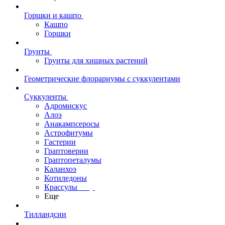
Горшки и кашпо
Кашпо
Горшки
Грунты
Грунты для хищных растений
Геометрические флорариумы с суккулентами
Суккуленты
Адромискус
Алоэ
Анакампсеросы
Астрофитумы
Гастерии
Граптоверии
Граптопеталумы
Каланхоэ
Котиледоны
Крассулы
Еще
Тилландсии