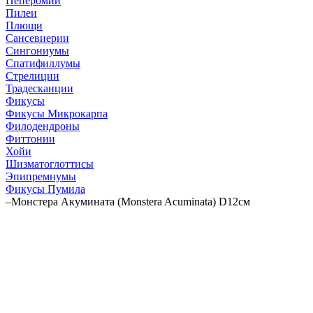
Пеперомии
Пилеи
Плющи
Сансевиерии
Сингониумы
Спатифиллумы
Стрелиции
Традесканции
Фикусы
Фикусы Микрокарпа
Филодендроны
Фиттонии
Хойи
Шизматоглоттисы
Эпипремнумы
Фикусы Пумила
–
Монстера Акумината (Monstera Acuminata) D12см