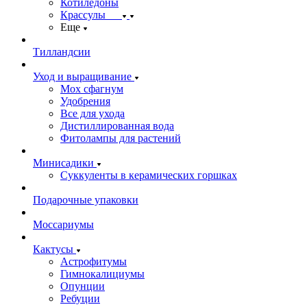
Котиледоны
Крассулы
Еще
Тилландсии
Уход и выращивание
Мох сфагнум
Удобрения
Все для ухода
Дистиллированная вода
Фитолампы для растений
Минисадики
Суккуленты в керамических горшках
Подарочные упаковки
Моссариумы
Кактусы
Астрофитумы
Гимнокалициумы
Опунции
Ребуции