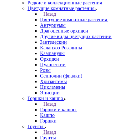
Редкие и коллекционные растения
Цветущие комнатные растения
Назад
Цветущие комнатные растения
Антуриумы
Драгоценные орхидеи
Другие виды цветущих растений
Зантедескии
Каланхоэ Розалины
Кампанулы
Орхидеи
Пуансеттии
Розы
Сенполии (фиалки)
Хризантемы
Цикламены
Эписции
Горшки и кашпо
Назад
Горшки и кашпо
Кашпо
Горшки
Грунты
Назад
Грунты