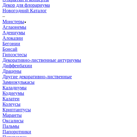
Декор для флорариума
Новогодний Каталог
–
Монстеры
Аглаонемы
Адениумы
Алоказии
Бегонии
Бонсай
Гипоэстесы
Декоративно-лиственные антуриумы
Диффенбахии
Драцены
Другие декоративно-лиственные
Замиокулькасы
Каладиумы
Кодиеумы
Калатеи
Колеусы
Криптантусы
Маранты
Оксалисы
Пальмы
Папоротники