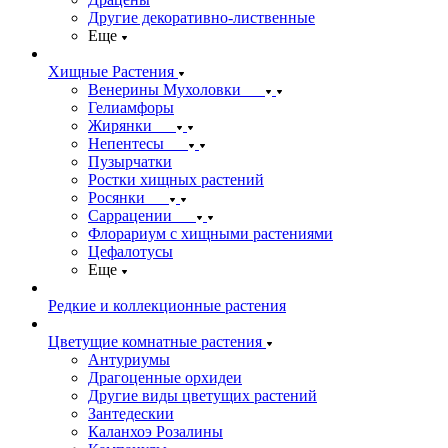
Другие декоративно-лиственные
Еще
Хищные Растения
Венерины Мухоловки
Гелиамфоры
Жирянки
Непентесы
Пузырчатки
Ростки хищных растений
Росянки
Саррацении
Флорариум с хищными растениями
Цефалотусы
Еще
Редкие и коллекционные растения
Цветущие комнатные растения
Антуриумы
Драгоценные орхидеи
Другие виды цветущих растений
Зантедескии
Каланхоэ Розалины