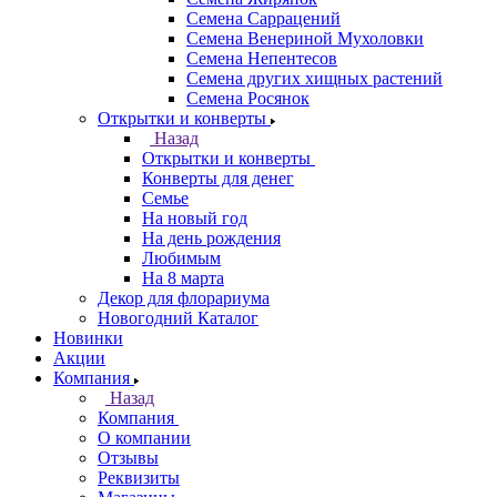
Семена Саррацений
Семена Венериной Мухоловки
Семена Непентесов
Семена других хищных растений
Семена Росянок
Открытки и конверты
Назад
Открытки и конверты
Конверты для денег
Семье
На новый год
На день рождения
Любимым
На 8 марта
Декор для флорариума
Новогодний Каталог
Новинки
Акции
Компания
Назад
Компания
О компании
Отзывы
Реквизиты