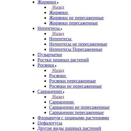
Жирянки
Назад
Жирянки
Жирянки не пересаженные
Жирянки пересаженные
Непентесы
Назад
Непентесы
Непентесы не пересаженные
Непентесы Пересаженные
Пузырчатки
Ростки хищных растений
Росянки
Назад
Росянки
Росянки пересаженные
Росянки не пересаженные
Саррацении
Назад
Саррацении
Саррацении не пересаженные
Саррацении пересаженные
Флорариум с хищными растениями
Цефалотусы
Другие виды хищных растений