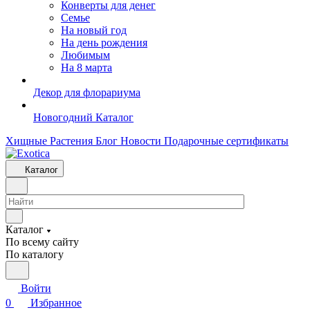
Конверты для денег
Семье
На новый год
На день рождения
Любимым
На 8 марта
Декор для флорариума
Новогодний Каталог
Хищные Растения
Блог
Новости
Подарочные сертификаты
Каталог
Каталог
По всему сайту
По каталогу
Войти
0
Избранное