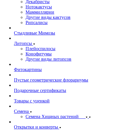
Декабристы
Нотокактусы
Маммиллярии
Другие виды кактусов
Рипсалисы
Стыдливые Мимозы
Литопсы
Плейоспилосы
Конофитумы
Другие виды литопсов
Фитокартины
Пустые геометрические флорариумы
Подарочные сертификаты
Товары с уценкой
Семена
Семена Хищных растений
Открытки и конверты