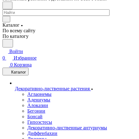
Каталог
По всему сайту
По каталогу
Войти
0
Избранное
0
Корзина
Каталог
Декоративно-лиственные растения
Аглаонемы
Адениумы
Алоказии
Бегонии
Бонсай
Гипоэстесы
Декоративно-лиственные антуриумы
Диффенбахии
Драцены