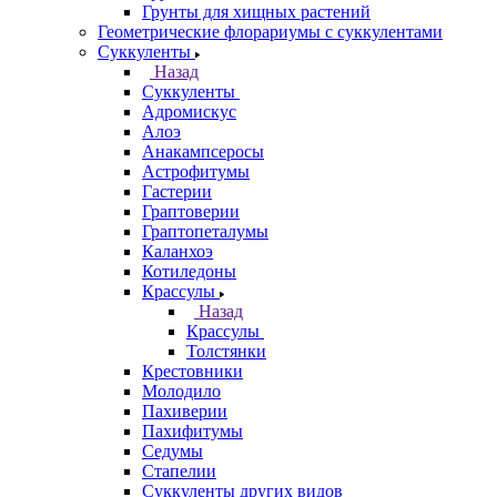
Грунты для хищных растений
Геометрические флорариумы с суккулентами
Суккуленты
Назад
Суккуленты
Адромискус
Алоэ
Анакампсеросы
Астрофитумы
Гастерии
Граптоверии
Граптопеталумы
Каланхоэ
Котиледоны
Крассулы
Назад
Крассулы
Толстянки
Крестовники
Молодило
Пахиверии
Пахифитумы
Седумы
Стапелии
Суккуленты других видов