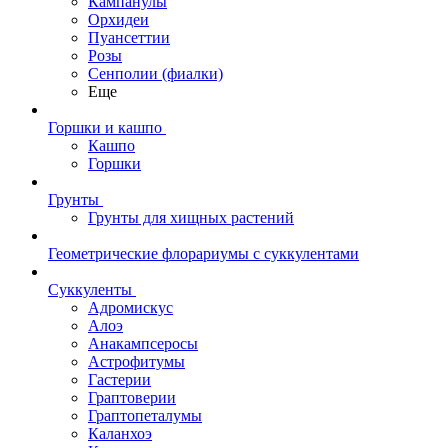
Кампанулы
Орхидеи
Пуансеттии
Розы
Сенполии (фиалки)
Еще
Горшки и кашпо
Кашпо
Горшки
Грунты
Грунты для хищных растений
Геометрические флорариумы с суккулентами
Суккуленты
Адромискус
Алоэ
Анакампсеросы
Астрофитумы
Гастерии
Граптоверии
Граптопеталумы
Каланхоэ