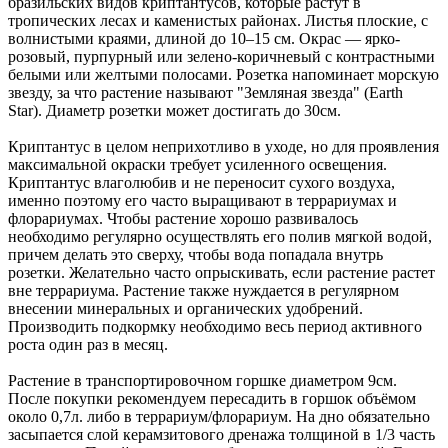
бразильских видов криптантусов, которые растут в
тропических лесах и каменистых районах. Листья плоские, с
волнистыми краями, длиной до 10–15 см. Окрас — ярко-
розовый, пурпурный или зелено-коричневый с контрастными
белыми или желтыми полосами. Розетка напоминает морскую
звезду, за что растение называют "Земляная звезда" (Earth
Star). Диаметр розетки может достигать до 30см.
Криптантус в целом неприхотливо в уходе, но для проявления
максимальной окраски требует усиленного освещения.
Криптантус влаголюбив и не переносит сухого воздуха,
именно поэтому его часто выращивают в террариумах и
флорариумах. Чтобы растение хорошо развивалось
необходимо регулярно осуществлять его полив мягкой водой,
причем делать это сверху, чтобы вода попадала внутрь
розетки. Желательно часто опрыскивать, если растение растет
вне террариума. Растение также нуждается в регулярном
внесении минеральных и органических удобрений.
Производить подкормку необходимо весь период активного
роста один раз в месяц.
Растение в транспортировочном горшке диаметром 9см.
После покупки рекомендуем пересадить в горшок объёмом
около 0,7л. либо в террариум/флорариум. На дно обязательно
засыпается слой керамзитового дренажа толщиной в 1/3 часть