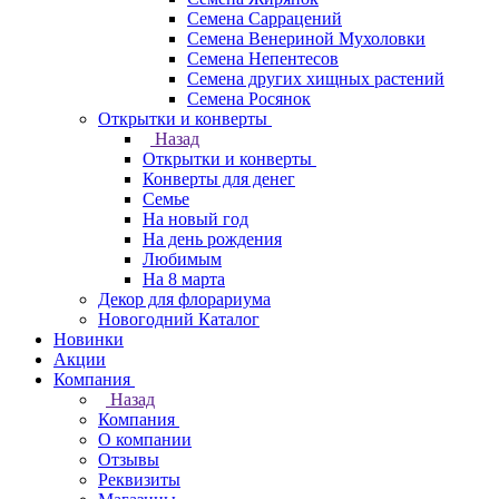
Семена Саррацений
Семена Венериной Мухоловки
Семена Непентесов
Семена других хищных растений
Семена Росянок
Открытки и конверты
Назад
Открытки и конверты
Конверты для денег
Семье
На новый год
На день рождения
Любимым
На 8 марта
Декор для флорариума
Новогодний Каталог
Новинки
Акции
Компания
Назад
Компания
О компании
Отзывы
Реквизиты