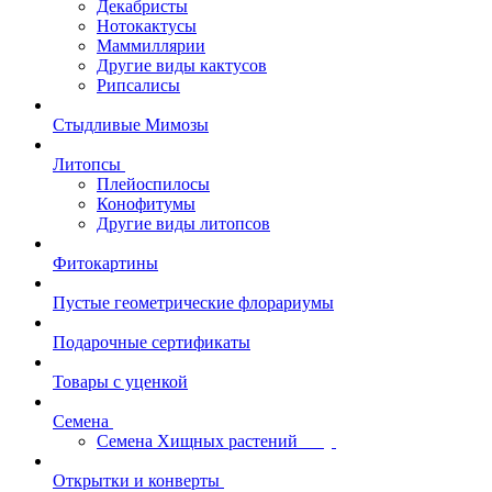
Декабристы
Нотокактусы
Маммиллярии
Другие виды кактусов
Рипсалисы
Стыдливые Мимозы
Литопсы
Плейоспилосы
Конофитумы
Другие виды литопсов
Фитокартины
Пустые геометрические флорариумы
Подарочные сертификаты
Товары с уценкой
Семена
Семена Хищных растений
Открытки и конверты