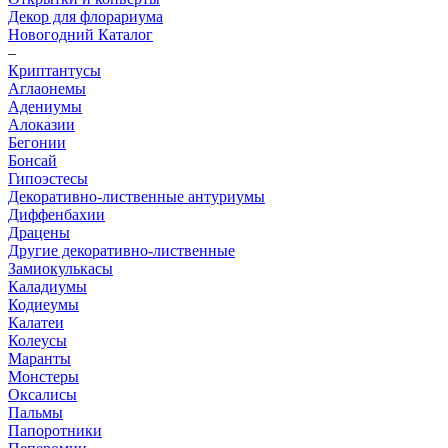
Декор для флорариума
Новогодний Каталог
–
Криптантусы
Аглаонемы
Адениумы
Алоказии
Бегонии
Бонсай
Гипоэстесы
Декоративно-лиственные антуриумы
Диффенбахии
Драцены
Другие декоративно-лиственные
Замиокулькасы
Каладиумы
Кодиеумы
Калатеи
Колеусы
Маранты
Монстеры
Оксалисы
Пальмы
Папоротники