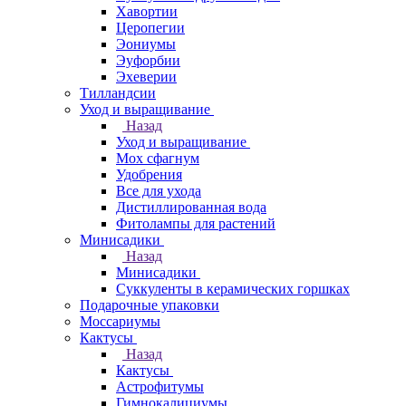
Хавортии
Церопегии
Эониумы
Эуфорбии
Эхеверии
Тилландсии
Уход и выращивание
Назад
Уход и выращивание
Мох сфагнум
Удобрения
Все для ухода
Дистиллированная вода
Фитолампы для растений
Минисадики
Назад
Минисадики
Суккуленты в керамических горшках
Подарочные упаковки
Моссариумы
Кактусы
Назад
Кактусы
Астрофитумы
Гимнокалициумы