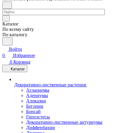
Каталог
По всему сайту
По каталогу
Войти
0
Избранное
0
Корзина
Каталог
Декоративно-лиственные растения
Аглаонемы
Адениумы
Алоказии
Бегонии
Бонсай
Гипоэстесы
Декоративно-лиственные антуриумы
Диффенбахии
Драцены