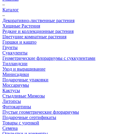
–
Каталог
–
Декоративно-лиственные растения
Хищные Растения
Редкие и коллекционные растения
Цветущие комнатные растения
Горшки и кашпо
Грунты
Суккуленты
Геометрические флорариумы с суккулентами
Тилландсии
Уход и выращивание
Минисадики
Подарочные упаковки
Моссариумы
Кактусы
Стыдливые Мимозы
Литопсы
Фитокартины
Пустые геометрические флорариумы
Подарочные сертификаты
Товары с уценкой
Семена
Открытки и конверты