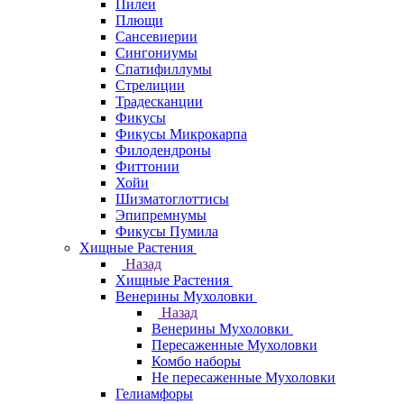
Пилеи
Плющи
Сансевиерии
Сингониумы
Спатифиллумы
Стрелиции
Традесканции
Фикусы
Фикусы Микрокарпа
Филодендроны
Фиттонии
Хойи
Шизматоглоттисы
Эпипремнумы
Фикусы Пумила
Хищные Растения
Назад
Хищные Растения
Венерины Мухоловки
Назад
Венерины Мухоловки
Пересаженные Мухоловки
Комбо наборы
Не пересаженные Мухоловки
Гелиамфоры