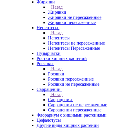
Жирянки
Назад
Жирянки
Жирянки не пересаженные
Жирянки пересаженные
Непентесы
Назад
Непентесы
Непентесы не пересаженные
Непентесы Пересаженные
Пузырчатки
Ростки хищных растений
Росянки
Назад
Росянки
Росянки пересаженные
Росянки не пересаженные
Саррацении
Назад
Саррацении
Саррацении не пересаженные
Саррацении пересаженные
Флорариум с хищными растениями
Цефалотусы
Другие виды хищных растений