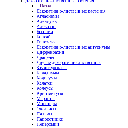
Декоративно-лиственные растения
Назад
Декоративно-лиственные растения
Аглаонемы
Адениумы
Алоказии
Бегонии
Бонсай
Гипоэстесы
Декоративно-лиственные антуриумы
Диффенбахии
Драцены
Другие декоративно-лиственные
Замиокулькасы
Каладиумы
Кодиеумы
Калатеи
Колеусы
Криптантусы
Маранты
Монстеры
Оксалисы
Пальмы
Папоротники
Пеперомии