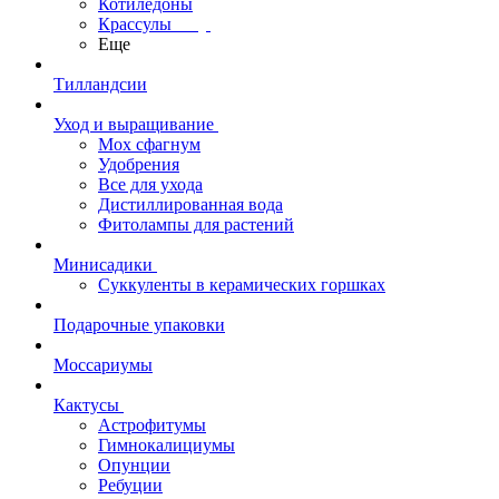
Котиледоны
Крассулы
Еще
Тилландсии
Уход и выращивание
Мох сфагнум
Удобрения
Все для ухода
Дистиллированная вода
Фитолампы для растений
Минисадики
Суккуленты в керамических горшках
Подарочные упаковки
Моссариумы
Кактусы
Астрофитумы
Гимнокалициумы
Опунции
Ребуции