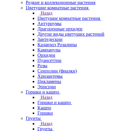
Редкие и коллекционные растения
Цветущие комнатные растения
Назад
Цветущие комнатные растения
Антуриумы
Драгоценные орхидеи
Другие виды цветущих растений
Зантедескии
Каланхоэ Розалины
Кампанулы
Орхидеи
Пуансеттии
Розы
Сенполии (фиалки)
Хризантемы
Цикламены
Эписции
Горшки и кашпо
Назад
Горшки и кашпо
Кашпо
Горшки
Грунты
Назад
Грунты