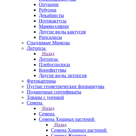
Опунции
Ребуции
Декабристы
Нотокактусы
Маммиллярии
Другие виды кактусов
Рипсалисы
Стыдливые Мимозы
Литопсы
Назад
Литопсы
Плейоспилосы
Конофитумы
Другие виды литопсов
Фитокартины
Пустые геометрические флорариумы
Подарочные сертификаты
Товары с уценкой
Семена
Назад
Семена
Семена Хищных растений
Назад
Семена Хищных растений
Семена Жирянок