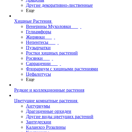
Другие декоративно-лиственные
Еще
Хищные Растения
Венерины Мухоловки
Гелиамфоры
Жирянки
Непентесы
Пузырчатки
Ростки хищных растений
Росянки
Саррацении
Флорариум с хищными растениями
Цефалотусы
Еще
Редкие и коллекционные растения
Цветущие комнатные растения
Антуриумы
Драгоценные орхидеи
Другие виды цветущих растений
Зантедескии
Каланхоэ Розалины