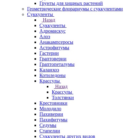
Грунты для хищных растений
Геометрические флорариумы с суккулентами
Суккуленты
Назад
Суккуленты
Адромискус
Алоэ
Анакампсеросы
Астрофитумы
Гастерии
Граптоверии
Граптопеталумы
Каланхоэ
Котиледоны
Крассулы
Назад
Крассулы
Толстянки
Крестовники
Молодило
Пахиверии
Пахифитумы
Седумы
Стапелии
Суккуленты других видов