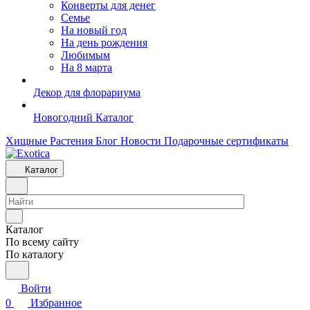
Конверты для денег
Семье
На новый год
На день рождения
Любимым
На 8 марта
Декор для флорариума
Новогодний Каталог
Хищные Растения
Блог
Новости
Подарочные сертификаты
Каталог
Каталог
По всему сайту
По каталогу
Войти
0
Избранное