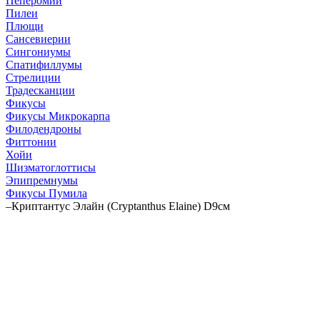
Пеперомии
Пилеи
Плющи
Сансевиерии
Сингониумы
Спатифиллумы
Стрелиции
Традесканции
Фикусы
Фикусы Микрокарпа
Филодендроны
Фиттонии
Хойи
Шизматоглоттисы
Эпипремнумы
Фикусы Пумила
–
Криптантус Элайн (Cryptanthus Elaine) D9см