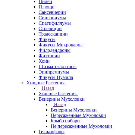
Пилеи
Плющи
Сансевиерии
Сингониумы
Спатифиллумы
Стрелиции
Традесканции
Фикусы
Фикусы Микрокарпа
Филодендроны
Фиттонии
Хойи
Шизматоглоттисы
Эпипремнумы
Фикусы Пумила
Хищные Растения
Назад
Хищные Растения
Венерины Мухоловки
Назад
Венерины Мухоловки
Пересаженные Мухоловки
Комбо наборы
Не пересаженные Мухоловки
Гелиамфоры