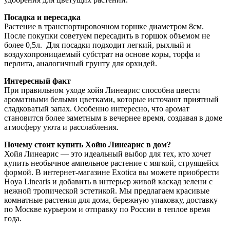
Посадка и пересадка
Растение в транспортировочном горшке диаметром 8см.
После покупки советуем пересадить в горшок объемом не
более 0,5л. Для посадки подходит легкий, рыхлый и
воздухопроницаемый субстрат на основе коры, торфа и
перлита, аналогичный грунту для орхидей.
Интересный факт
При правильном уходе хойя Линеарис способна цвести
ароматными белыми цветками, которые источают приятный
сладковатый запах. Особенно интересно, что аромат
становится более заметным в вечернее время, создавая в доме
атмосферу уюта и расслабления.
Почему стоит купить Хойю Линеарис в дом?
Хойя Линеарис — это идеальный выбор для тех, кто хочет
купить необычное ампельное растение с мягкой, струящейся
формой. В интернет-магазине Exotica вы можете приобрести
Hoya Linearis и добавить в интерьер живой каскад зелени с
нежной тропической эстетикой. Мы предлагаем красивые
комнатные растения для дома, бережную упаковку, доставку
по Москве курьером и отправку по России в теплое время
года.