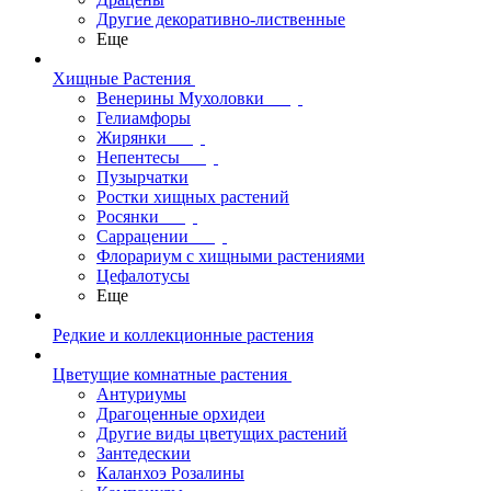
Другие декоративно-лиственные
Еще
Хищные Растения
Венерины Мухоловки
Гелиамфоры
Жирянки
Непентесы
Пузырчатки
Ростки хищных растений
Росянки
Саррацении
Флорариум с хищными растениями
Цефалотусы
Еще
Редкие и коллекционные растения
Цветущие комнатные растения
Антуриумы
Драгоценные орхидеи
Другие виды цветущих растений
Зантедескии
Каланхоэ Розалины