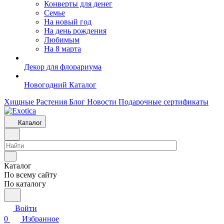
Конверты для денег
Семье
На новый год
На день рождения
Любимым
На 8 марта
Декор для флорариума
Новогодний Каталог
Хищные Растения
Блог
Новости
Подарочные сертификаты
Каталог
Каталог
По всему сайту
По каталогу
Войти
0
Избранное