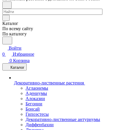
Каталог
По всему сайту
По каталогу
Войти
0
Избранное
0
Корзина
Каталог
Декоративно-лиственные растения
Аглаонемы
Адениумы
Алоказии
Бегонии
Бонсай
Гипоэстесы
Декоративно-лиственные антуриумы
Диффенбахии
Драцены