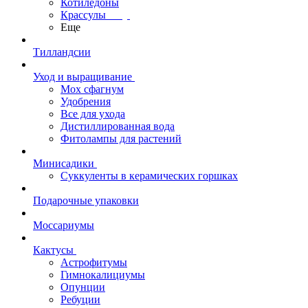
Котиледоны
Крассулы
Еще
Тилландсии
Уход и выращивание
Мох сфагнум
Удобрения
Все для ухода
Дистиллированная вода
Фитолампы для растений
Минисадики
Суккуленты в керамических горшках
Подарочные упаковки
Моссариумы
Кактусы
Астрофитумы
Гимнокалициумы
Опунции
Ребуции