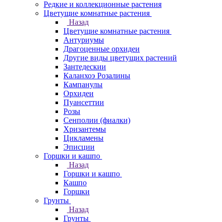
Редкие и коллекционные растения
Цветущие комнатные растения
Назад
Цветущие комнатные растения
Антуриумы
Драгоценные орхидеи
Другие виды цветущих растений
Зантедескии
Каланхоэ Розалины
Кампанулы
Орхидеи
Пуансеттии
Розы
Сенполии (фиалки)
Хризантемы
Цикламены
Эписции
Горшки и кашпо
Назад
Горшки и кашпо
Кашпо
Горшки
Грунты
Назад
Грунты