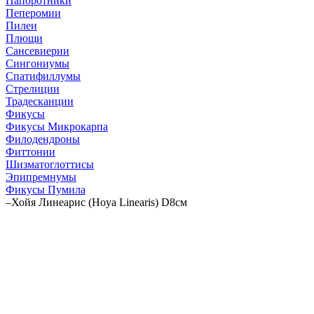
Папоротники
Пеперомии
Пилеи
Плющи
Сансевиерии
Сингониумы
Спатифиллумы
Стрелиции
Традесканции
Фикусы
Фикусы Микрокарпа
Филодендроны
Фиттонии
Шизматоглоттисы
Эпипремнумы
Фикусы Пумила
–
Хойя Линеарис (Hoya Linearis) D8см