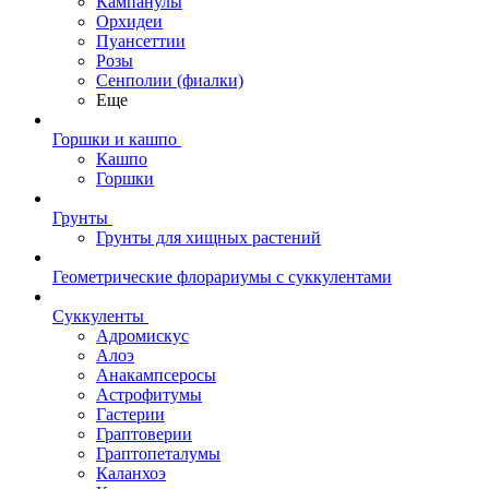
Кампанулы
Орхидеи
Пуансеттии
Розы
Сенполии (фиалки)
Еще
Горшки и кашпо
Кашпо
Горшки
Грунты
Грунты для хищных растений
Геометрические флорариумы с суккулентами
Суккуленты
Адромискус
Алоэ
Анакампсеросы
Астрофитумы
Гастерии
Граптоверии
Граптопеталумы
Каланхоэ