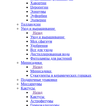
Хавортии
Церопегии
Эониумы
Эуфорбии
Эхеверии
Тилландсии
Уход и выращивание
Назад
Уход и выращивание
Мох сфагнум
Удобрения
Все для ухода
Дистиллированная вода
Фитолампы для растений
Минисадики
Назад
Минисадики
Суккуленты в керамических горшках
Подарочные упаковки
Моссариумы
Кактусы
Назад
Кактусы
Астрофитумы
Гимнокалициумы