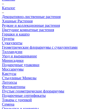
–
Каталог
–
Декоративно-лиственные растения
Хищные Растения
Редкие и коллекционные растения
Цветущие комнатные растения
Горшки и кашпо
Грунты
Суккуленты
Геометрические флорариумы с суккулентами
Тилландсии
Уход и выращивание
Минисадики
Подарочные упаковки
Моссариумы
Кактусы
Стыдливые Мимозы
Литопсы
Фитокартины
Пустые геометрические флорариумы
Подарочные сертификаты
Товары с уценкой
Семена
Открытки и конверты