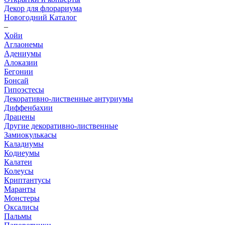
Декор для флорариума
Новогодний Каталог
–
Хойи
Аглаонемы
Адениумы
Алоказии
Бегонии
Бонсай
Гипоэстесы
Декоративно-лиственные антуриумы
Диффенбахии
Драцены
Другие декоративно-лиственные
Замиокулькасы
Каладиумы
Кодиеумы
Калатеи
Колеусы
Криптантусы
Маранты
Монстеры
Оксалисы
Пальмы