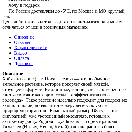
Хочу в подарок
По России доставляем до -5°C, по Москве и МО круглый
год.
Цена действительна только для интернет-магазина и может
отличаться от цен в розничных магазинах
Описание
Отзывы
Характеристики
Видео
Оплата
Доставка
Описание
Хойя Линеарис (лат. Hoya Linearis) — это необычное
ампельное растение, которое покоряет своей мягкой,
струящейся формой. Ее длинные, тонкие, слегка опушенные
листья свисают каскадом, создавая эффект «зеленого
водопада». Такое растение идеально подходит для подвесных
кашпо и полок, добавляя интерьеру легкость, уют и
природную гармонию. Компактный размер D8 см — это
аккуратный, уже укорененный экземпляр, готовый к
активному росту. Родина Hoya linearis — горные районы
Гималаев (Индия, Непал, Китай), где она растет в более
прохладных и влажных условиях по сравнению с другими