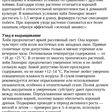
хойями. Благодаря этому растение отличается хорошей
адаптацией и относительной неприхотливостью в домашней
культуре. В комнатных условиях хойя Линеарис может
достигать 1–1,5 метров в длину, формируя густые свисающие
побеги. При хорошем уходе растение становится все более
пышным, образуя эффектный «зеленый занавес».
Уход и выращивание
Хойя предпочитает яркий рассеянный свет. Она хорошо
чувствует себя возле восточных или западных окон. Прямые
солнечные лучи допустимы только в мягкие утренние или
вечерние часы. Оптимальная температура содержания — от
+18 до +25 °C. В отличие от многих тропических растений,
хойя Линеарис предпочитает умеренное тепло и не любит
сильную жару. Зимой допустимо более прохладное
содержание, но не ниже +12–14 °C. Растение любит умеренно
повышенную влажность воздуха. В сухом помещении
рекомендуется легкое опрыскивание или использование
увлажнителя, особенно в отопительный сезон. Полив должен
быть аккуратным и умеренным: субстрату дают просохнуть
между поливами. Переувлажнение может привести к
загниванию корней, поэтому важно обеспечить хороший
дренаж. Подкормки проводят в период активного роста —
весной и летом — примерно раз в 3–4 недели, используя
удобрения для цветущих растений.