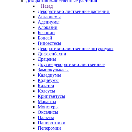
Декоративно-лиственные растения
Назад
Декоративно-лиственные растения
Аглаонемы
Адениумы
Алоказии
Бегонии
Бонсай
Гипоэстесы
Декоративно-лиственные антуриумы
Диффенбахии
Драцены
Другие декоративно-лиственные
Замиокулькасы
Каладиумы
Кодиеумы
Калатеи
Колеусы
Криптантусы
Маранты
Монстеры
Оксалисы
Пальмы
Папоротники
Пеперомии