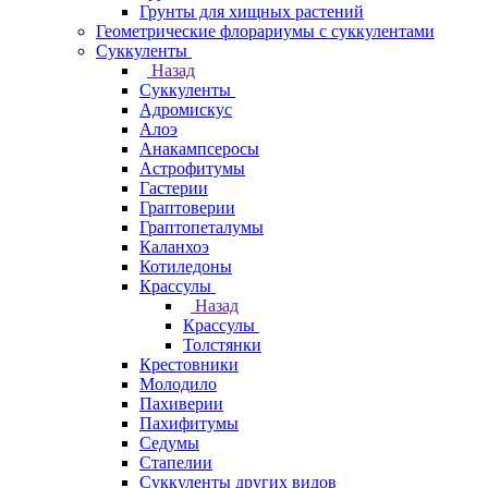
Грунты для хищных растений
Геометрические флорариумы с суккулентами
Суккуленты
Назад
Суккуленты
Адромискус
Алоэ
Анакампсеросы
Астрофитумы
Гастерии
Граптоверии
Граптопеталумы
Каланхоэ
Котиледоны
Крассулы
Назад
Крассулы
Толстянки
Крестовники
Молодило
Пахиверии
Пахифитумы
Седумы
Стапелии
Суккуленты других видов