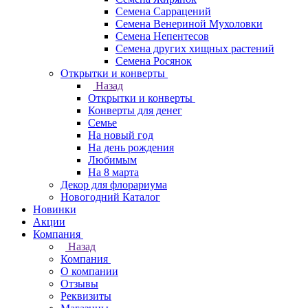
Семена Саррацений
Семена Венериной Мухоловки
Семена Непентесов
Семена других хищных растений
Семена Росянок
Открытки и конверты
Назад
Открытки и конверты
Конверты для денег
Семье
На новый год
На день рождения
Любимым
На 8 марта
Декор для флорариума
Новогодний Каталог
Новинки
Акции
Компания
Назад
Компания
О компании
Отзывы
Реквизиты