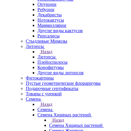
Опунции
Ребуции
Декабристы
Нотокактусы
Маммиллярии
Другие виды кактусов
Рипсалисы
Стыдливые Мимозы
Литопсы
Назад
Литопсы
Плейоспилосы
Конофитумы
Другие виды литопсов
Фитокартины
Пустые геометрические флорариумы
Подарочные сертификаты
Товары с уценкой
Семена
Назад
Семена
Семена Хищных растений
Назад
Семена Хищных растений
Семена Жирянок