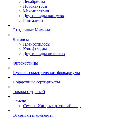
Декабристы
Нотокактусы
Маммиллярии
Другие виды кактусов
Рипсалисы
Стыдливые Мимозы
Литопсы
Плейоспилосы
Конофитумы
Другие виды литопсов
Фитокартины
Пустые геометрические флорариумы
Подарочные сертификаты
Товары с уценкой
Семена
Семена Хищных растений
Открытки и конверты