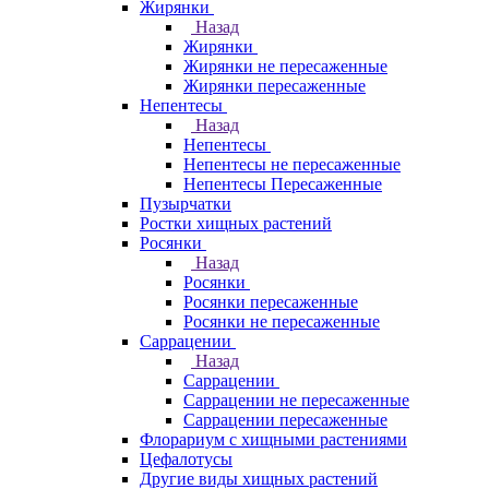
Жирянки
Назад
Жирянки
Жирянки не пересаженные
Жирянки пересаженные
Непентесы
Назад
Непентесы
Непентесы не пересаженные
Непентесы Пересаженные
Пузырчатки
Ростки хищных растений
Росянки
Назад
Росянки
Росянки пересаженные
Росянки не пересаженные
Саррацении
Назад
Саррацении
Саррацении не пересаженные
Саррацении пересаженные
Флорариум с хищными растениями
Цефалотусы
Другие виды хищных растений