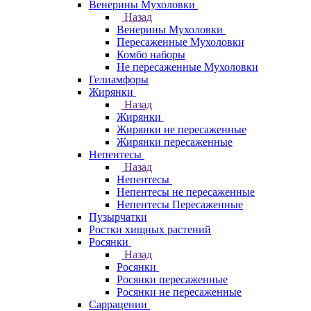
Венерины Мухоловки
Назад
Венерины Мухоловки
Пересаженные Мухоловки
Комбо наборы
Не пересаженные Мухоловки
Гелиамфоры
Жирянки
Назад
Жирянки
Жирянки не пересаженные
Жирянки пересаженные
Непентесы
Назад
Непентесы
Непентесы не пересаженные
Непентесы Пересаженные
Пузырчатки
Ростки хищных растений
Росянки
Назад
Росянки
Росянки пересаженные
Росянки не пересаженные
Саррацении