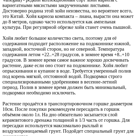
вариегатными мясистыми закрученными листьями.
Достоверно родина этой хойи неизвестна, но вероятнее всего,
это Китай. Хойя карноза компакта – лиана, вырасти она может
до 8 метров, однако часто используется как ампельная
культура. При регулярной обрезке хойя станет очень пышной.
Хойя любит большое количество света, поэтому для её
содержания подходит расположение на подоконнике южной,
западной, восточной сторон, но не северной. Температура
содержания летом +22..+28 градусов, в зимнее время +8..+10
градусов. В зимнее время самое важное хорошо досвечивать
растение, даже если оно стоит на подоконнике. Хойя любит
опрыскивания и купание в воде. Требуется умеренный полив
под корень мягкой, отстоянной водой. Подкормки строго
специализированными удобрениями в весенне-летний
период. Полив в зимнее время должен быть минимальный,
подкормки необходимо исключить.
Растение продаётся в транспортировочном горшке диаметром
10см. После покупки рекомендуем пересадить в горшок
объёмом около 1л. На дно обязательно засыпается слой
керамзитового дренажа толщиной в 1/3 часть от горшка. Для
пересадки используется максимально рыхлый и
воздухопроницаемый грунт. Подойдет специальный грунт для