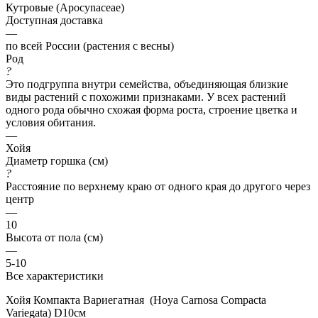
Кутровые (Apocynaceae)
Доступная доставка
—
по всей России (растения с весны)
Род
?
Это подгруппа внутри семейства, объединяющая близкие
виды растений с похожими признаками. У всех растений
одного рода обычно схожая форма роста, строение цветка и
условия обитания.
—
Хойя
Диаметр горшка (см)
?
Расстояние по верхнему краю от одного края до другого через
центр
—
10
Высота от пола (см)
—
5-10
Все характеристики
Хойя Компакта Вариегатная (Hoya Carnosa Compacta
Variegata) D10см