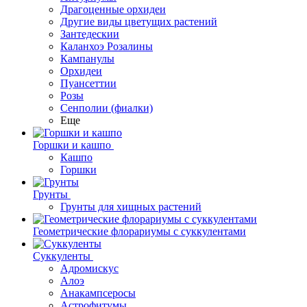
Драгоценные орхидеи
Другие виды цветущих растений
Зантедескии
Каланхоэ Розалины
Кампанулы
Орхидеи
Пуансеттии
Розы
Сенполии (фиалки)
Еще
Горшки и кашпо
Кашпо
Горшки
Грунты
Грунты для хищных растений
Геометрические флорариумы с суккулентами
Суккуленты
Адромискус
Алоэ
Анакампсеросы
Астрофитумы