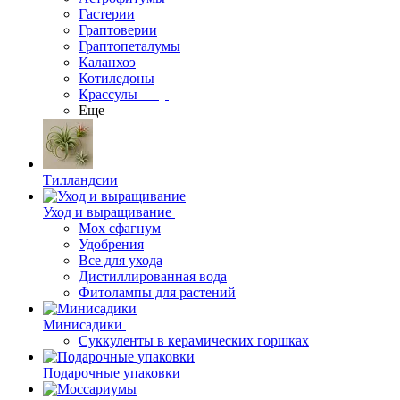
Гастерии
Граптоверии
Граптопеталумы
Каланхоэ
Котиледоны
Крассулы
Еще
Тилландсии
Уход и выращивание
Мох сфагнум
Удобрения
Все для ухода
Дистиллированная вода
Фитолампы для растений
Минисадики
Суккуленты в керамических горшках
Подарочные упаковки