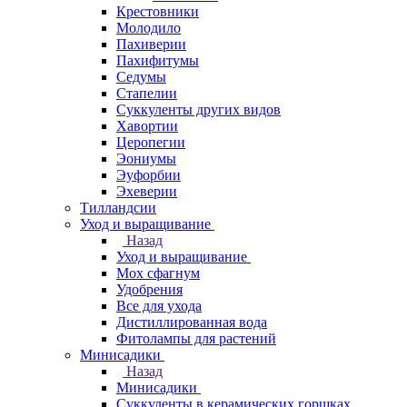
Крестовники
Молодило
Пахиверии
Пахифитумы
Седумы
Стапелии
Суккуленты других видов
Хавортии
Церопегии
Эониумы
Эуфорбии
Эхеверии
Тилландсии
Уход и выращивание
Назад
Уход и выращивание
Мох сфагнум
Удобрения
Все для ухода
Дистиллированная вода
Фитолампы для растений
Минисадики
Назад
Минисадики
Суккуленты в керамических горшках