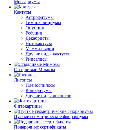
Моссариумы
Кактусы
Астрофитумы
Гимнокалициумы
Опунции
Ребуции
Декабристы
Нотокактусы
Маммиллярии
Другие виды кактусов
Рипсалисы
Стыдливые Мимозы
Литопсы
Плейоспилосы
Конофитумы
Другие виды литопсов
Фитокартины
Пустые геометрические флорариумы
Подарочные сертификаты