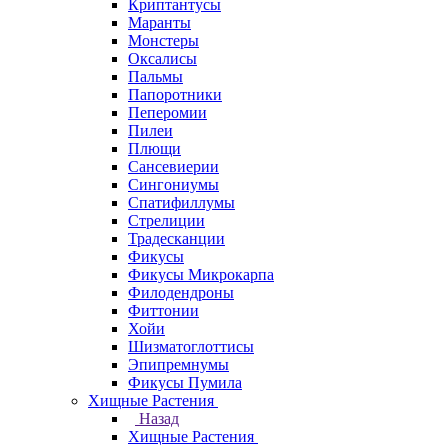
Криптантусы
Маранты
Монстеры
Оксалисы
Пальмы
Папоротники
Пеперомии
Пилеи
Плющи
Сансевиерии
Сингониумы
Спатифиллумы
Стрелиции
Традесканции
Фикусы
Фикусы Микрокарпа
Филодендроны
Фиттонии
Хойи
Шизматоглоттисы
Эпипремнумы
Фикусы Пумила
Хищные Растения
Назад
Хищные Растения