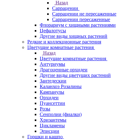
Назад
Саррацении
Саррацении не пересаженные
Саррацении пересаженные
Флорариум с хищными растениями
Цефалотусы
Другие виды хищных растений
Редкие и коллекционные растения
Цветущие комнатные растения
Назад
Цветущие комнатные растения
Антуриумы
Драгоценные орхидеи
Другие виды цветущих растений
Зантедескии
Каланхоэ Розалины
Кампанулы
Орхидеи
Пуансеттии
Розы
Сенполии (фиалки)
Хризантемы
Цикламены
Эписции
Горшки и кашпо