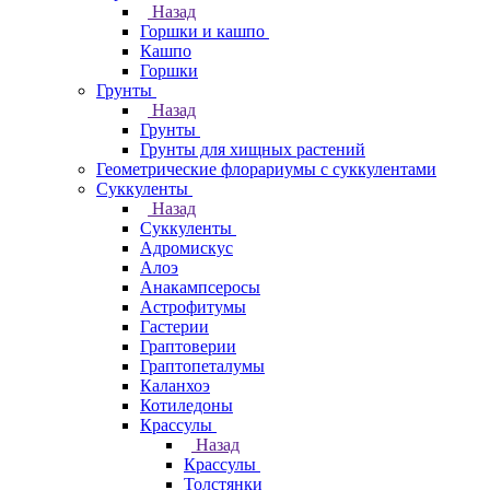
Назад
Горшки и кашпо
Кашпо
Горшки
Грунты
Назад
Грунты
Грунты для хищных растений
Геометрические флорариумы с суккулентами
Суккуленты
Назад
Суккуленты
Адромискус
Алоэ
Анакампсеросы
Астрофитумы
Гастерии
Граптоверии
Граптопеталумы
Каланхоэ
Котиледоны
Крассулы
Назад
Крассулы
Толстянки