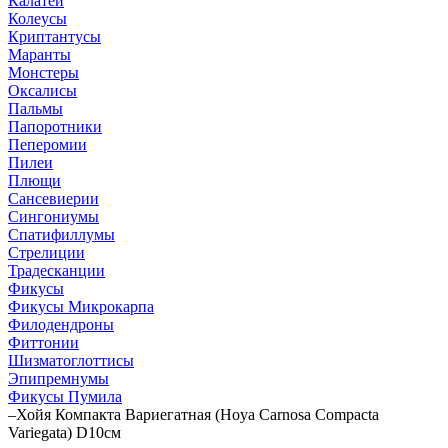
Калатеи
Колеусы
Криптантусы
Маранты
Монстеры
Оксалисы
Пальмы
Папоротники
Пеперомии
Пилеи
Плющи
Сансевиерии
Сингониумы
Спатифиллумы
Стрелиции
Традесканции
Фикусы
Фикусы Микрокарпа
Филодендроны
Фиттонии
Шизматоглоттисы
Эпипремнумы
Фикусы Пумила
–
Хойя Компакта Вариегатная (Hoya Carnosa Compacta
Variegata) D10см