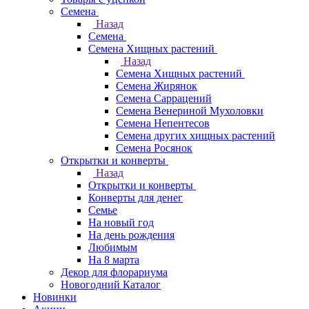
Семена
Назад
Семена
Семена Хищных растений
Назад
Семена Хищных растений
Семена Жирянок
Семена Саррацений
Семена Венериной Мухоловки
Семена Непентесов
Семена других хищных растений
Семена Росянок
Открытки и конверты
Назад
Открытки и конверты
Конверты для денег
Семье
На новый год
На день рождения
Любимым
На 8 марта
Декор для флорариума
Новогодний Каталог
Новинки