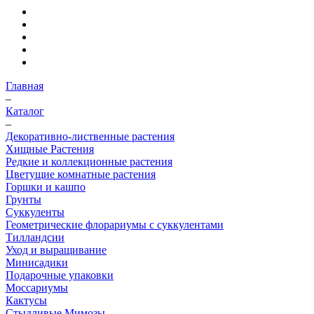
Главная
–
Каталог
–
Декоративно-лиственные растения
Хищные Растения
Редкие и коллекционные растения
Цветущие комнатные растения
Горшки и кашпо
Грунты
Суккуленты
Геометрические флорариумы с суккулентами
Тилландсии
Уход и выращивание
Минисадики
Подарочные упаковки
Моссариумы
Кактусы
Стыдливые Мимозы