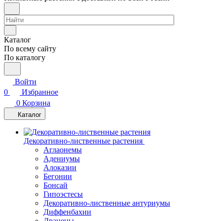
Каталог
По всему сайту
По каталогу
Войти
0
Избранное
0
Корзина
Каталог
Декоративно-лиственные растения
Аглаонемы
Адениумы
Алоказии
Бегонии
Бонсай
Гипоэстесы
Декоративно-лиственные антуриумы
Диффенбахии
Драцены