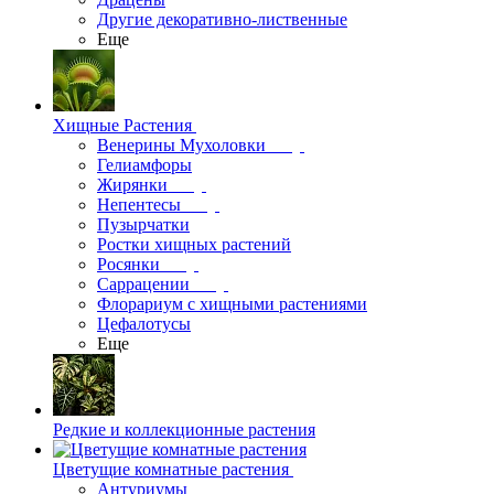
Другие декоративно-лиственные
Еще
Хищные Растения
Венерины Мухоловки
Гелиамфоры
Жирянки
Непентесы
Пузырчатки
Ростки хищных растений
Росянки
Саррацении
Флорариум с хищными растениями
Цефалотусы
Еще
Редкие и коллекционные растения
Цветущие комнатные растения
Антуриумы