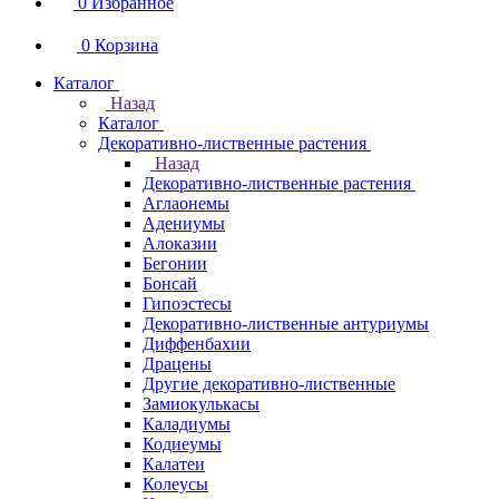
0
Избранное
0
Корзина
Каталог
Назад
Каталог
Декоративно-лиственные растения
Назад
Декоративно-лиственные растения
Аглаонемы
Адениумы
Алоказии
Бегонии
Бонсай
Гипоэстесы
Декоративно-лиственные антуриумы
Диффенбахии
Драцены
Другие декоративно-лиственные
Замиокулькасы
Каладиумы
Кодиеумы
Калатеи
Колеусы