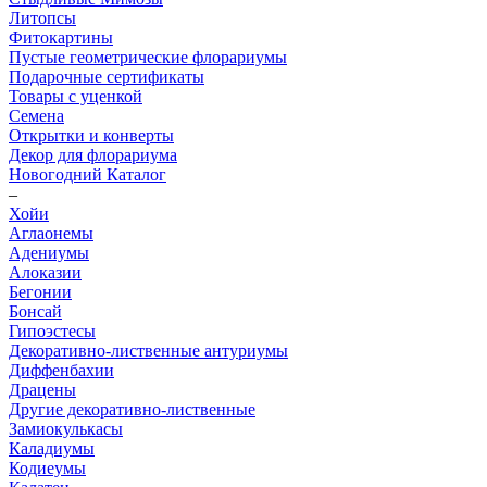
Литопсы
Фитокартины
Пустые геометрические флорариумы
Подарочные сертификаты
Товары с уценкой
Семена
Открытки и конверты
Декор для флорариума
Новогодний Каталог
–
Хойи
Аглаонемы
Адениумы
Алоказии
Бегонии
Бонсай
Гипоэстесы
Декоративно-лиственные антуриумы
Диффенбахии
Драцены
Другие декоративно-лиственные
Замиокулькасы
Каладиумы
Кодиеумы