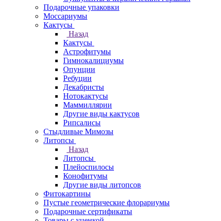
Подарочные упаковки
Моссариумы
Кактусы
Назад
Кактусы
Астрофитумы
Гимнокалициумы
Опунции
Ребуции
Декабристы
Нотокактусы
Маммиллярии
Другие виды кактусов
Рипсалисы
Стыдливые Мимозы
Литопсы
Назад
Литопсы
Плейоспилосы
Конофитумы
Другие виды литопсов
Фитокартины
Пустые геометрические флорариумы
Подарочные сертификаты
Товары с уценкой