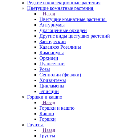
Редкие и коллекционные растения
Цветущие комнатные растения
Назад
Цветущие комнатные растения
Антуриумы
Драгоценные орхидеи
Другие виды цветущих растений
Зантедескии
Каланхоэ Розалины
Кампанулы
Орхидеи
Пуансеттии
Розы
Сенполии (фиалки)
Хризантемы
Цикламены
Эписции
Горшки и кашпо
Назад
Горшки и кашпо
Кашпо
Горшки
Грунты
Назад
Грунты