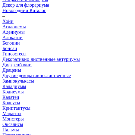
Декор для флорариума
Новогодний Каталог
–
Хойи
Аглаонемы
Адениумы
Алоказии
Бегонии
Бонсай
Гипоэстесы
Декоративно-лиственные антуриумы
Диффенбахии
Драцены
Другие декоративно-лиственные
Замиокулькасы
Каладиумы
Кодиеумы
Калатеи
Колеусы
Криптантусы
Маранты
Монстеры
Оксалисы
Пальмы