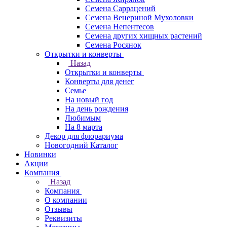
Семена Саррацений
Семена Венериной Мухоловки
Семена Непентесов
Семена других хищных растений
Семена Росянок
Открытки и конверты
Назад
Открытки и конверты
Конверты для денег
Семье
На новый год
На день рождения
Любимым
На 8 марта
Декор для флорариума
Новогодний Каталог
Новинки
Акции
Компания
Назад
Компания
О компании
Отзывы
Реквизиты