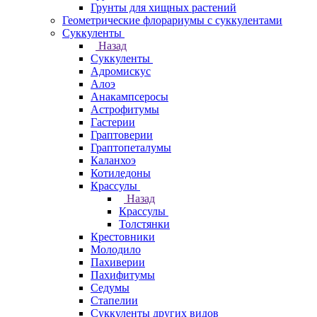
Грунты для хищных растений
Геометрические флорариумы с суккулентами
Суккуленты
Назад
Суккуленты
Адромискус
Алоэ
Анакампсеросы
Астрофитумы
Гастерии
Граптоверии
Граптопеталумы
Каланхоэ
Котиледоны
Крассулы
Назад
Крассулы
Толстянки
Крестовники
Молодило
Пахиверии
Пахифитумы
Седумы
Стапелии
Суккуленты других видов