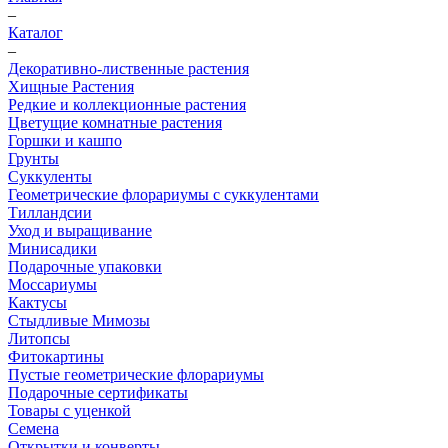
–
Каталог
–
Декоративно-лиственные растения
Хищные Растения
Редкие и коллекционные растения
Цветущие комнатные растения
Горшки и кашпо
Грунты
Суккуленты
Геометрические флорариумы с суккулентами
Тилландсии
Уход и выращивание
Минисадики
Подарочные упаковки
Моссариумы
Кактусы
Стыдливые Мимозы
Литопсы
Фитокартины
Пустые геометрические флорариумы
Подарочные сертификаты
Товары с уценкой
Семена
Открытки и конверты