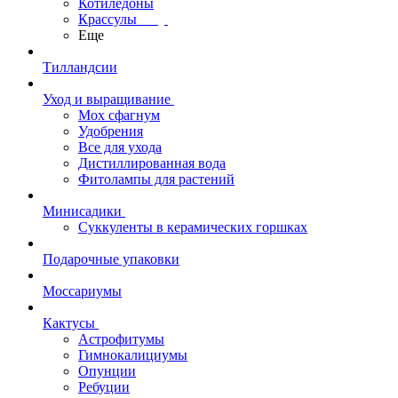
Котиледоны
Крассулы
Еще
Тилландсии
Уход и выращивание
Мох сфагнум
Удобрения
Все для ухода
Дистиллированная вода
Фитолампы для растений
Минисадики
Суккуленты в керамических горшках
Подарочные упаковки
Моссариумы
Кактусы
Астрофитумы
Гимнокалициумы
Опунции
Ребуции