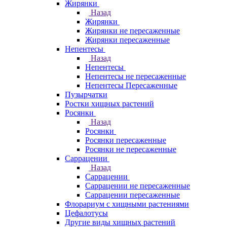
Жирянки
Назад
Жирянки
Жирянки не пересаженные
Жирянки пересаженные
Непентесы
Назад
Непентесы
Непентесы не пересаженные
Непентесы Пересаженные
Пузырчатки
Ростки хищных растений
Росянки
Назад
Росянки
Росянки пересаженные
Росянки не пересаженные
Саррацении
Назад
Саррацении
Саррацении не пересаженные
Саррацении пересаженные
Флорариум с хищными растениями
Цефалотусы
Другие виды хищных растений