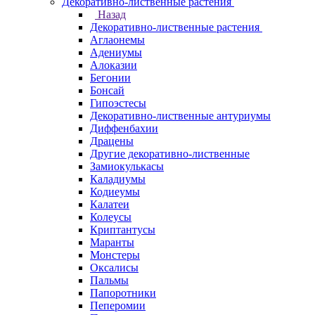
Декоративно-лиственные растения
Назад
Декоративно-лиственные растения
Аглаонемы
Адениумы
Алоказии
Бегонии
Бонсай
Гипоэстесы
Декоративно-лиственные антуриумы
Диффенбахии
Драцены
Другие декоративно-лиственные
Замиокулькасы
Каладиумы
Кодиеумы
Калатеи
Колеусы
Криптантусы
Маранты
Монстеры
Оксалисы
Пальмы
Папоротники
Пеперомии