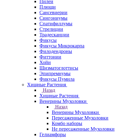
Пилеи
Плющи
Сансевиерии
Сингониумы
Спатифиллумы
Стрелиции
Традесканции
Фикусы
Фикусы Микрокарпа
Филодендроны
Фиттонии
Хойи
Шизматоглоттисы
Эпипремнумы
Фикусы Пумила
Хищные Растения
Назад
Хищные Растения
Венерины Мухоловки
Назад
Венерины Мухоловки
Пересаженные Мухоловки
Комбо наборы
Не пересаженные Мухоловки
Гелиамфоры