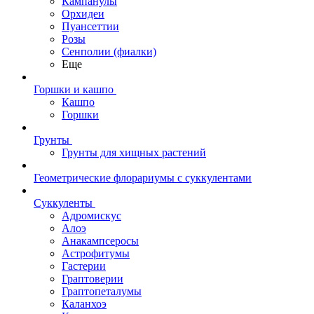
Кампанулы
Орхидеи
Пуансеттии
Розы
Сенполии (фиалки)
Еще
Горшки и кашпо
Кашпо
Горшки
Грунты
Грунты для хищных растений
Геометрические флорариумы с суккулентами
Суккуленты
Адромискус
Алоэ
Анакампсеросы
Астрофитумы
Гастерии
Граптоверии
Граптопеталумы
Каланхоэ