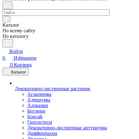
Каталог
По всему сайту
По каталогу
Войти
0
Избранное
0
Корзина
Каталог
Декоративно-лиственные растения
Аглаонемы
Адениумы
Алоказии
Бегонии
Бонсай
Гипоэстесы
Декоративно-лиственные антуриумы
Диффенбахии
Драцены