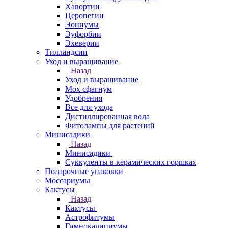
Хавортии
Церопегии
Эониумы
Эуфорбии
Эхеверии
Тилландсии
Уход и выращивание
Назад
Уход и выращивание
Мох сфагнум
Удобрения
Все для ухода
Дистиллированная вода
Фитолампы для растений
Минисадики
Назад
Минисадики
Суккуленты в керамических горшках
Подарочные упаковки
Моссариумы
Кактусы
Назад
Кактусы
Астрофитумы
Гимнокалициумы