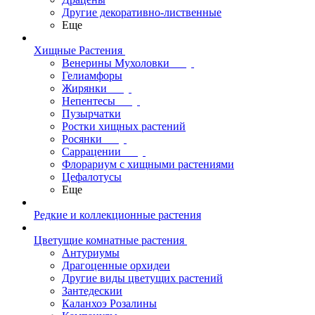
Другие декоративно-лиственные
Еще
Хищные Растения
Венерины Мухоловки
Гелиамфоры
Жирянки
Непентесы
Пузырчатки
Ростки хищных растений
Росянки
Саррацении
Флорариум с хищными растениями
Цефалотусы
Еще
Редкие и коллекционные растения
Цветущие комнатные растения
Антуриумы
Драгоценные орхидеи
Другие виды цветущих растений
Зантедескии
Каланхоэ Розалины