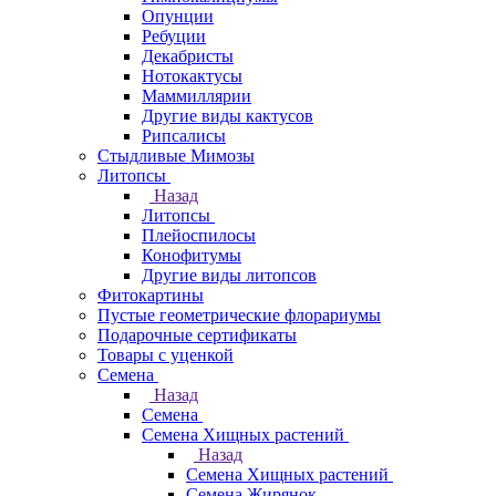
Опунции
Ребуции
Декабристы
Нотокактусы
Маммиллярии
Другие виды кактусов
Рипсалисы
Стыдливые Мимозы
Литопсы
Назад
Литопсы
Плейоспилосы
Конофитумы
Другие виды литопсов
Фитокартины
Пустые геометрические флорариумы
Подарочные сертификаты
Товары с уценкой
Семена
Назад
Семена
Семена Хищных растений
Назад
Семена Хищных растений
Семена Жирянок