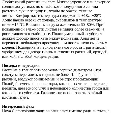
Любит яркий рассеянный свет. Мягкое утреннее или вечернее
солнце допустимо, но от жёсткого полуденного солнца
растение лучше защищать, чтобы не обжечь тёмные
листья. Комфортная температура содержания +18…+28°C.
Хойю важно беречь от холода, сквозняков и температуры
ниже +15 °C. Влажность воздуха желательна 60–80%. При
повышенной влажности листья выглядят более свежими, а
рост становится стабильнее. Полив умеренный - субстрат
должен хорошо просыхать между поливами. Хойя легче
переносит небольшую просушку, чем постоянную сырость у
корней. Подкормка: в период активного роста 1 раз в месяц
удобрением для декоративно-лиственных растений, орхидей
или хой, в слабой концентрации.
Посадка и пересадка
Растение в транспортировочном горшке диаметром 10см,
советуем пересадить в горшок не более 1л. Грунт очень
рыхлый, воздухопроницаемый и быстро просыхающий.
Подойдёт смесь на основе коры, кокосовых чипсов, перлита,
цеолита, древесного угля и небольшого количества торфа или
кокосового субстрата. Главное - не использовать тяжёлый
плотный грунт.
Интересный факт
Hoya Clemensiorum чаще выращивают именно ради листьев, а