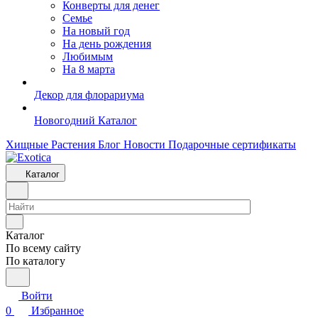
Конверты для денег
Семье
На новый год
На день рождения
Любимым
На 8 марта
Декор для флорариума
Новогодний Каталог
Хищные Растения
Блог
Новости
Подарочные сертификаты
Каталог
Каталог
По всему сайту
По каталогу
Войти
0
Избранное