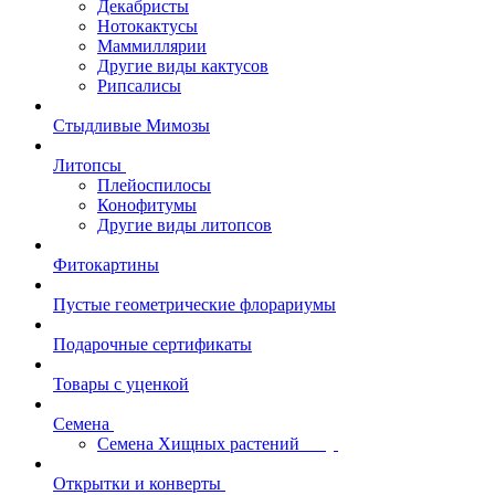
Декабристы
Нотокактусы
Маммиллярии
Другие виды кактусов
Рипсалисы
Стыдливые Мимозы
Литопсы
Плейоспилосы
Конофитумы
Другие виды литопсов
Фитокартины
Пустые геометрические флорариумы
Подарочные сертификаты
Товары с уценкой
Семена
Семена Хищных растений
Открытки и конверты