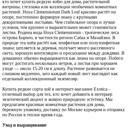
кто хочет купить редкую хойю для дома, растительной
витрины, стеллажа или коллекции необычных комнатных
растений. Hoya Clemensiorum Dark Leaf красиво растёт на
опоре, постепенно формируя лиану с крупными
декоративными листьями. Чем стабильнее опора и лучше
условия, тем крупнее и выразительнее может становиться
листва. Родина вида Hoya Clemensiorum - тропические леса
острова Борнео, в частности регион Сабах в Малайзии. В
природе эта хойя растёт как эпифитная или полуэпифитная
лиана: цепляется за деревья, получает много рассеянного
света, хорошую вентиляцию и просыхание между дождями. В
домашних обычно выращивается как лиана на опоре. Побеги
могут достигать нескольких иетров, а листья при хорошем
уходе — около 15-20 см в длину. Растение развивается не
слишком медленно, зато каждый новый лист выглядит как
отдельный коллекционный экземпляр.
Купить редкие сорта хой в интернет-магазине Exotica -
отличный выбор для тех, кто хочет добавить в интерьер
экзотический акцент и живую природную эстетику. Мы
предлагаем красивые комнатные растения для дома,
бережную упаковку, доставку по Москве курьером и отправку
по России в теплое время года.
Уход и выращивание