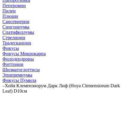
Папоротники
Пеперомии
Пилеи
Плющи
Сансевиерии
Сингониумы
Спатифиллумы
Стрелиции
Традесканции
Фикусы
Фикусы Микрокарпа
Филодендроны
Фиттонии
Шизматоглоттисы
Эпипремнумы
Фикусы Пумила
–
Хойя Клемензиорум Дарк Лиф (Hoya Clemensiorum Dark
Leaf) D10см