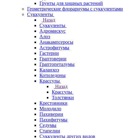
Грунты для хищных растений
Геометрические флорариумы с суккулентами
Суккуленты
Назад
Суккуленты
Адромискус
Алоэ
Анакампсеросы
Астрофитумы
Гастерии
Граптоверии
Граптопеталумы
Каланхоэ
Котиледоны
Крассулы
Назад
Крассулы
Толстянки
Крестовники
Молодило
Пахиверии
Пахифитумы
Седумы
Стапелии
Суккуленты других видов