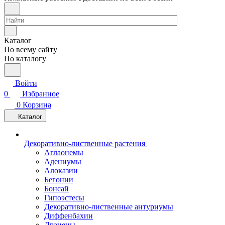
Каталог
По всему сайту
По каталогу
Войти
0
Избранное
0
Корзина
Каталог
Декоративно-лиственные растения
Аглаонемы
Адениумы
Алоказии
Бегонии
Бонсай
Гипоэстесы
Декоративно-лиственные антуриумы
Диффенбахии
Драцены