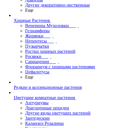
Другие декоративно-лиственные
Еще
Хищные Растения
Венерины Мухоловки
Гелиамфоры
Жирянки
Непентесы
Пузырчатки
Ростки хищных растений
Росянки
Саррацении
Флорариум с хищными растениями
Цефалотусы
Еще
Редкие и коллекционные растения
Цветущие комнатные растения
Антуриумы
Драгоценные орхидеи
Другие виды цветущих растений
Зантедескии
Каланхоэ Розалины