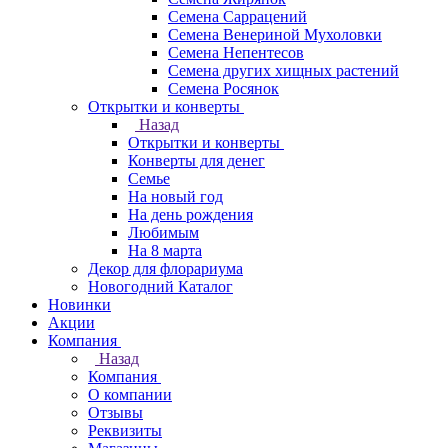
Семена Саррацений
Семена Венериной Мухоловки
Семена Непентесов
Семена других хищных растений
Семена Росянок
Открытки и конверты
Назад
Открытки и конверты
Конверты для денег
Семье
На новый год
На день рождения
Любимым
На 8 марта
Декор для флорариума
Новогодний Каталог
Новинки
Акции
Компания
Назад
Компания
О компании
Отзывы
Реквизиты