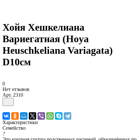
Хойя Хешкелиана
Вариегатная (Hoya
Heuschkeliana Variagata)
D10см
0
Нет отзывов
Арт.
2310
Характеристики
Семейство
?
Это крупная группа родственных растений, объединённых по