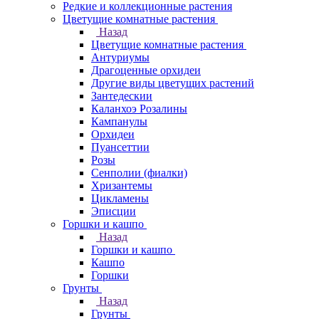
Редкие и коллекционные растения
Цветущие комнатные растения
Назад
Цветущие комнатные растения
Антуриумы
Драгоценные орхидеи
Другие виды цветущих растений
Зантедескии
Каланхоэ Розалины
Кампанулы
Орхидеи
Пуансеттии
Розы
Сенполии (фиалки)
Хризантемы
Цикламены
Эписции
Горшки и кашпо
Назад
Горшки и кашпо
Кашпо
Горшки
Грунты
Назад
Грунты