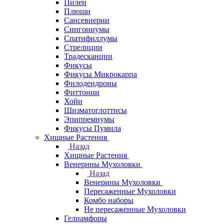
Пилеи
Плющи
Сансевиерии
Сингониумы
Спатифиллумы
Стрелиции
Традесканции
Фикусы
Фикусы Микрокарпа
Филодендроны
Фиттонии
Хойи
Шизматоглоттисы
Эпипремнумы
Фикусы Пумила
Хищные Растения
Назад
Хищные Растения
Венерины Мухоловки
Назад
Венерины Мухоловки
Пересаженные Мухоловки
Комбо наборы
Не пересаженные Мухоловки
Гелиамфоры