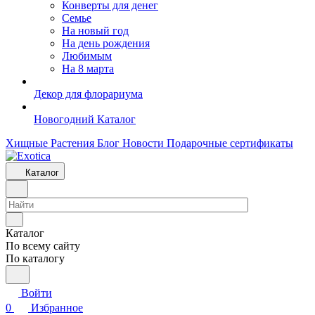
Конверты для денег
Семье
На новый год
На день рождения
Любимым
На 8 марта
Декор для флорариума
Новогодний Каталог
Хищные Растения
Блог
Новости
Подарочные сертификаты
Каталог
Каталог
По всему сайту
По каталогу
Войти
0
Избранное