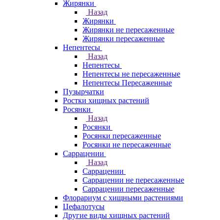
Жирянки
Назад
Жирянки
Жирянки не пересаженные
Жирянки пересаженные
Непентесы
Назад
Непентесы
Непентесы не пересаженные
Непентесы Пересаженные
Пузырчатки
Ростки хищных растений
Росянки
Назад
Росянки
Росянки пересаженные
Росянки не пересаженные
Саррацении
Назад
Саррацении
Саррацении не пересаженные
Саррацении пересаженные
Флорариум с хищными растениями
Цефалотусы
Другие виды хищных растений