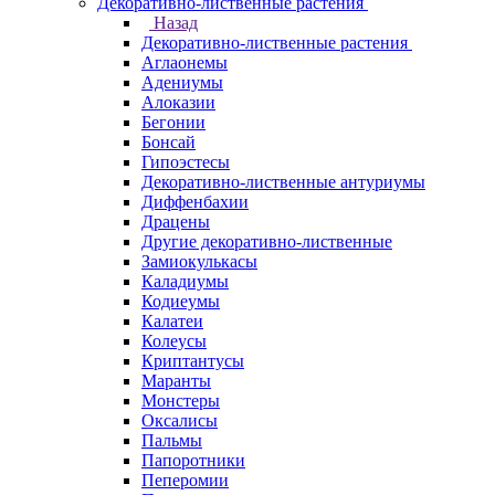
Декоративно-лиственные растения
Назад
Декоративно-лиственные растения
Аглаонемы
Адениумы
Алоказии
Бегонии
Бонсай
Гипоэстесы
Декоративно-лиственные антуриумы
Диффенбахии
Драцены
Другие декоративно-лиственные
Замиокулькасы
Каладиумы
Кодиеумы
Калатеи
Колеусы
Криптантусы
Маранты
Монстеры
Оксалисы
Пальмы
Папоротники
Пеперомии