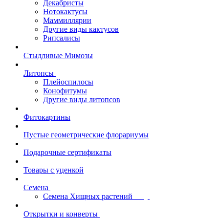
Декабристы
Нотокактусы
Маммиллярии
Другие виды кактусов
Рипсалисы
Стыдливые Мимозы
Литопсы
Плейоспилосы
Конофитумы
Другие виды литопсов
Фитокартины
Пустые геометрические флорариумы
Подарочные сертификаты
Товары с уценкой
Семена
Семена Хищных растений
Открытки и конверты