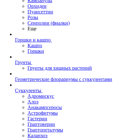
Кампанулы
Орхидеи
Пуансеттии
Розы
Сенполии (фиалки)
Еще
Горшки и кашпо
Кашпо
Горшки
Грунты
Грунты для хищных растений
Геометрические флорариумы с суккулентами
Суккуленты
Адромискус
Алоэ
Анакампсеросы
Астрофитумы
Гастерии
Граптоверии
Граптопеталумы
Каланхоэ