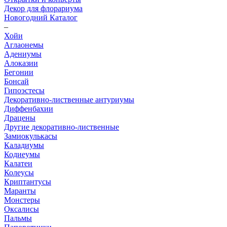
Декор для флорариума
Новогодний Каталог
–
Хойи
Аглаонемы
Адениумы
Алоказии
Бегонии
Бонсай
Гипоэстесы
Декоративно-лиственные антуриумы
Диффенбахии
Драцены
Другие декоративно-лиственные
Замиокулькасы
Каладиумы
Кодиеумы
Калатеи
Колеусы
Криптантусы
Маранты
Монстеры
Оксалисы
Пальмы