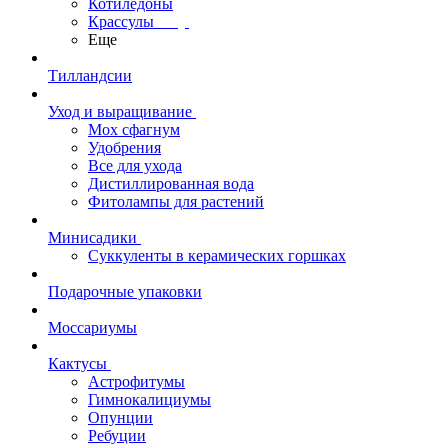
Котиледоны
Крассулы
Еще
Тилландсии
Уход и выращивание
Мох сфагнум
Удобрения
Все для ухода
Дистиллированная вода
Фитолампы для растений
Минисадики
Суккуленты в керамических горшках
Подарочные упаковки
Моссариумы
Кактусы
Астрофитумы
Гимнокалициумы
Опунции
Ребуции