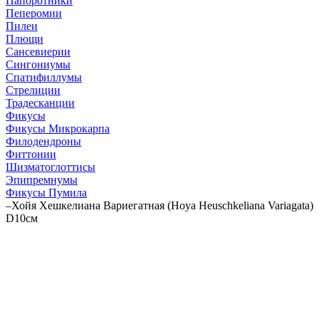
Папоротники
Пеперомии
Пилеи
Плющи
Сансевиерии
Сингониумы
Спатифиллумы
Стрелиции
Традесканции
Фикусы
Фикусы Микрокарпа
Филодендроны
Фиттонии
Шизматоглоттисы
Эпипремнумы
Фикусы Пумила
–
Хойя Хешкелиана Вариегатная (Hoya Heuschkeliana Variagata)
D10см