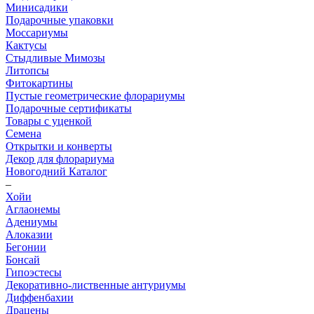
Минисадики
Подарочные упаковки
Моссариумы
Кактусы
Стыдливые Мимозы
Литопсы
Фитокартины
Пустые геометрические флорариумы
Подарочные сертификаты
Товары с уценкой
Семена
Открытки и конверты
Декор для флорариума
Новогодний Каталог
–
Хойи
Аглаонемы
Адениумы
Алоказии
Бегонии
Бонсай
Гипоэстесы
Декоративно-лиственные антуриумы
Диффенбахии
Драцены