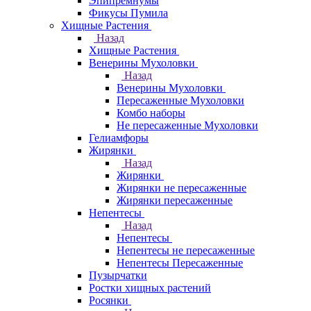
Эпипремнумы
Фикусы Пумила
Хищные Растения
Назад
Хищные Растения
Венерины Мухоловки
Назад
Венерины Мухоловки
Пересаженные Мухоловки
Комбо наборы
Не пересаженные Мухоловки
Гелиамфоры
Жирянки
Назад
Жирянки
Жирянки не пересаженные
Жирянки пересаженные
Непентесы
Назад
Непентесы
Непентесы не пересаженные
Непентесы Пересаженные
Пузырчатки
Ростки хищных растений
Росянки