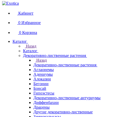
Кабинет
0
Избранное
0
Корзина
Каталог
Назад
Каталог
Декоративно-лиственные растения
Назад
Декоративно-лиственные растения
Аглаонемы
Адениумы
Алоказии
Бегонии
Бонсай
Гипоэстесы
Декоративно-лиственные антуриумы
Диффенбахии
Драцены
Другие декоративно-лиственные
Замиокулькасы