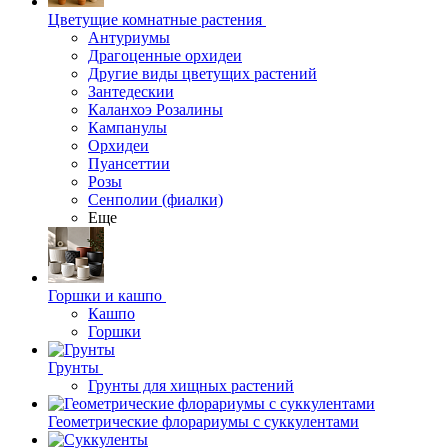
Цветущие комнатные растения
Антуриумы
Драгоценные орхидеи
Другие виды цветущих растений
Зантедескии
Каланхоэ Розалины
Кампанулы
Орхидеи
Пуансеттии
Розы
Сенполии (фиалки)
Еще
Горшки и кашпо
Кашпо
Горшки
Грунты
Грунты для хищных растений
Геометрические флорариумы с суккулентами