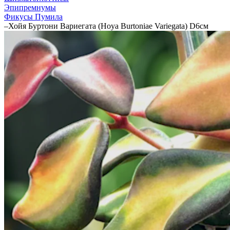
Эпипремнумы
Фикусы Пумила
–
Хойя Буртони Вариегата (Hoya Burtoniae Variegata) D6см