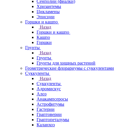
Сенполии (фиалки)
Хризантемы
Цикламены
Эписции
Горшки и кашпо
Назад
Горшки и кашпо
Кашпо
Горшки
Грунты
Назад
Грунты
Грунты для хищных растений
Геометрические флорариумы с суккулентами
Суккуленты
Назад
Суккуленты
Адромискус
Алоэ
Анакампсеросы
Астрофитумы
Гастерии
Граптоверии
Граптопеталумы
Каланхоэ