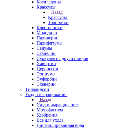
Котиледоны
Крассулы
Назад
Крассулы
Толстянки
Крестовники
Молодило
Пахиверии
Пахифитумы
Седумы
Стапелии
Суккуленты других видов
Хавортии
Церопегии
Эониумы
Эуфорбии
Эхеверии
Тилландсии
Уход и выращивание
Назад
Уход и выращивание
Мох сфагнум
Удобрения
Все для ухода
Дистиллированная вода