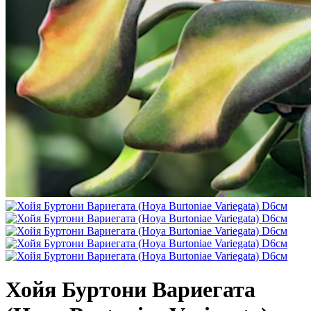
Хойя Буртони Вариегата