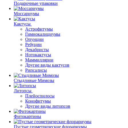
Подарочные упаковки
Моссариумы
Кактусы
Астрофитумы
Гимнокалициумы
Опунции
Ребуции
Декабристы
Нотокактусы
Маммиллярии
Другие виды кактусов
Рипсалисы
Стыдливые Мимозы
Литопсы
Плейоспилосы
Конофитумы
Другие виды литопсов
Фитокартины
Пустые геометрические флорариумы