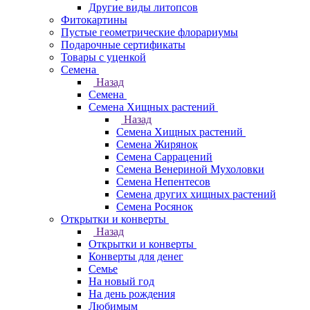
Другие виды литопсов
Фитокартины
Пустые геометрические флорариумы
Подарочные сертификаты
Товары с уценкой
Семена
Назад
Семена
Семена Хищных растений
Назад
Семена Хищных растений
Семена Жирянок
Семена Саррацений
Семена Венериной Мухоловки
Семена Непентесов
Семена других хищных растений
Семена Росянок
Открытки и конверты
Назад
Открытки и конверты
Конверты для денег
Семье
На новый год
На день рождения
Любимым