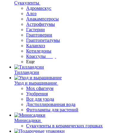
Суккуленты
Адромискус
Алоэ
Анакампсеросы
Астрофитумы
Гастерии
Граптоверии
Граптопеталумы
Каланхоэ
Котиледоны
Крассулы
Еще
Тилландсии
Уход и выращивание
Мох сфагнум
Удобрения
Все для ухода
Дистиллированная вода
Фитолампы для растений
Минисадики
Суккуленты в керамических горшках