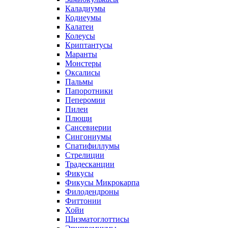
Каладиумы
Кодиеумы
Калатеи
Колеусы
Криптантусы
Маранты
Монстеры
Оксалисы
Пальмы
Папоротники
Пеперомии
Пилеи
Плющи
Сансевиерии
Сингониумы
Спатифиллумы
Стрелиции
Традесканции
Фикусы
Фикусы Микрокарпа
Филодендроны
Фиттонии
Хойи
Шизматоглоттисы