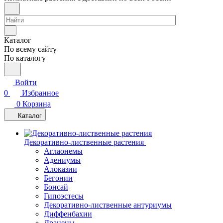
Каталог
По всему сайту
По каталогу
Войти
0
Избранное
0
Корзина
Каталог
Декоративно-лиственные растения
Аглаонемы
Адениумы
Алоказии
Бегонии
Бонсай
Гипоэстесы
Декоративно-лиственные антуриумы
Диффенбахии
Драцены