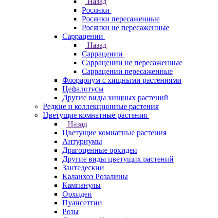
Назад
Росянки
Росянки пересаженные
Росянки не пересаженные
Саррацении
Назад
Саррацении
Саррацении не пересаженные
Саррацении пересаженные
Флорариум с хищными растениями
Цефалотусы
Другие виды хищных растений
Редкие и коллекционные растения
Цветущие комнатные растения
Назад
Цветущие комнатные растения
Антуриумы
Драгоценные орхидеи
Другие виды цветущих растений
Зантедескии
Каланхоэ Розалины
Кампанулы
Орхидеи
Пуансеттии
Розы