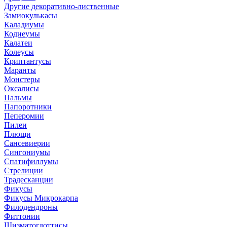
Другие декоративно-лиственные
Замиокулькасы
Каладиумы
Кодиеумы
Калатеи
Колеусы
Криптантусы
Маранты
Монстеры
Оксалисы
Пальмы
Папоротники
Пеперомии
Пилеи
Плющи
Сансевиерии
Сингониумы
Спатифиллумы
Стрелиции
Традесканции
Фикусы
Фикусы Микрокарпа
Филодендроны
Фиттонии
Шизматоглоттисы