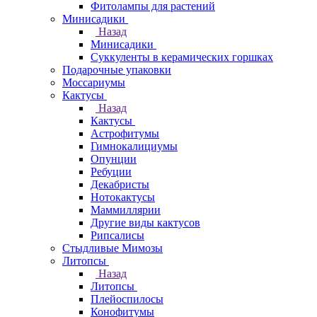
Фитолампы для растений
Минисадики
Назад
Минисадики
Суккуленты в керамических горшках
Подарочные упаковки
Моссариумы
Кактусы
Назад
Кактусы
Астрофитумы
Гимнокалициумы
Опунции
Ребуции
Декабристы
Нотокактусы
Маммиллярии
Другие виды кактусов
Рипсалисы
Стыдливые Мимозы
Литопсы
Назад
Литопсы
Плейоспилосы
Конофитумы