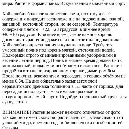
мира. Растет в форме лианы. Искусственно выведенный сорт.
Хойя любит большое количество света, поэтому для её
содержания подходит расположение на подоконнике южной,
западной, восточной сторон, но не северной. Температура
содержания летом - +22..+28 градусов, в зимнее время -
+8..+10 градусов. В зимнее время самое важное хорошо
досвечивать растение, даже если оно стоит на подоконнике.
Хойя любит опрыскивания и купание в воде. Требуется
умеренный полив под корень мягкой, отстоянной водой.
Подкормки строго специализированными удобрениями в
весенне-летний период. Полив в зимнее время должен быть
минимальный, подкормки необходимо исключить. Растение
продаётся в транспортировочном горшке диаметром 6см.
После покупки рекомендуем пересадить в горшок объёмом не
менее 0,5л. На дно обязательно засыпается слой
керамзитового дренажа толщиной в 1/3 часть от горшка. Для
пересадки используется максимально рыхлый и
воздухопроницаемый грунт. Подойдет специальный грунт для
суккулентов.
ВНИМАНИЕ! Растение может немного отличаться от фото,
так как оно имеет свойство расти, меняться в зависимости от
условий ухода, времени года и биологических особенностей
Отзывы