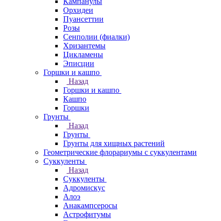
Кампанулы
Орхидеи
Пуансеттии
Розы
Сенполии (фиалки)
Хризантемы
Цикламены
Эписции
Горшки и кашпо
Назад
Горшки и кашпо
Кашпо
Горшки
Грунты
Назад
Грунты
Грунты для хищных растений
Геометрические флорариумы с суккулентами
Суккуленты
Назад
Суккуленты
Адромискус
Алоэ
Анакампсеросы
Астрофитумы