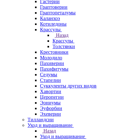
Гастерии
Граптоверии
Граптопеталумы
Каланхоэ
Котиледоны
Крассулы
Назад
Крассулы
Толстянки
Крестовники
Молодило
Пахиверии
Пахифитумы
Седумы
Стапелии
Суккуленты других видов
Хавортии
Церопегии
Эониумы
Эуфорбии
Эхеверии
Тилландсии
Уход и выращивание
Назад
Уход и выращивание