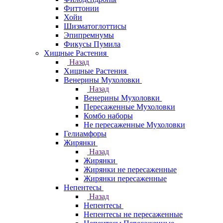
Фиттонии
Хойи
Шизматоглоттисы
Эпипремнумы
Фикусы Пумила
Хищные Растения
Назад
Хищные Растения
Венерины Мухоловки
Назад
Венерины Мухоловки
Пересаженные Мухоловки
Комбо наборы
Не пересаженные Мухоловки
Гелиамфоры
Жирянки
Назад
Жирянки
Жирянки не пересаженные
Жирянки пересаженные
Непентесы
Назад
Непентесы
Непентесы не пересаженные