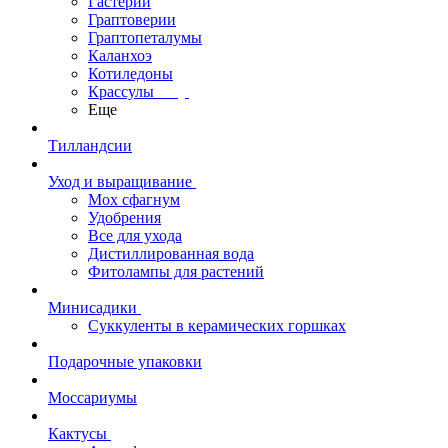
Гастерии
Граптоверии
Граптопеталумы
Каланхоэ
Котиледоны
Крассулы
Еще
Тилландсии
Уход и выращивание
Мох сфагнум
Удобрения
Все для ухода
Дистиллированная вода
Фитолампы для растений
Минисадики
Суккуленты в керамических горшках
Подарочные упаковки
Моссариумы
Кактусы