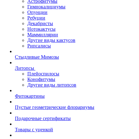
Астрофитумы
Гимнокалициумы
Опунции
Ребуции
Декабристы
Нотокактусы
Маммиллярии
Другие виды кактусов
Рипсалисы
Стыдливые Мимозы
Литопсы
Плейоспилосы
Конофитумы
Другие виды литопсов
Фитокартины
Пустые геометрические флорариумы
Подарочные сертификаты
Товары с уценкой