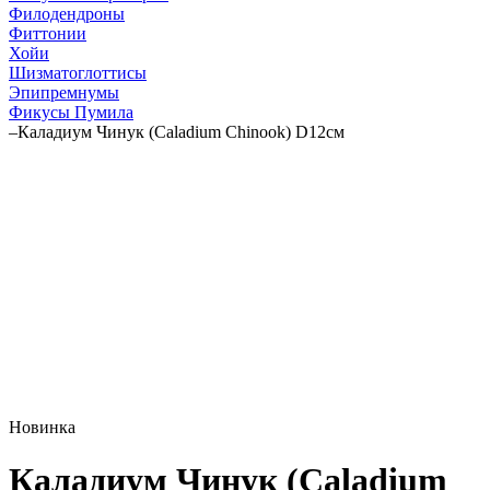
Филодендроны
Фиттонии
Хойи
Шизматоглоттисы
Эпипремнумы
Фикусы Пумила
–
Каладиум Чинук (Caladium Chinook) D12см
Новинка
Каладиум Чинук (Caladium