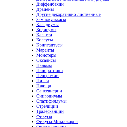
Диффенбахии
Драцены
Другие декоративно-лиственные
Замиокулькасы
Каладиумы
Кодиеумы
Калатеи
Колеусы
Криптантусы
Маранты
Монстеры
Оксалисы
Пальмы
Папоротники
Пеперомии
Пилеи
Плющи
Сансевиерии
Сингониумы
Спатифиллумы
Стрелиции
Традесканции
Фикусы
Фикусы Микрокарпа
Филодендроны