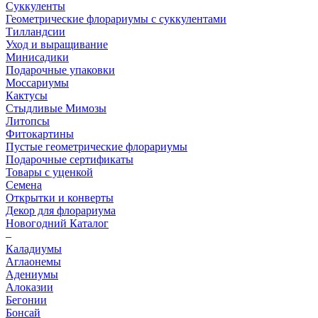
Суккуленты
Геометрические флорариумы с суккулентами
Тилландсии
Уход и выращивание
Минисадики
Подарочные упаковки
Моссариумы
Кактусы
Стыдливые Мимозы
Литопсы
Фитокартины
Пустые геометрические флорариумы
Подарочные сертификаты
Товары с уценкой
Семена
Открытки и конверты
Декор для флорариума
Новогодний Каталог
–
Каладиумы
Аглаонемы
Адениумы
Алоказии
Бегонии
Бонсай