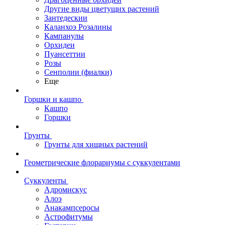
Другие виды цветущих растений
Зантедескии
Каланхоэ Розалины
Кампанулы
Орхидеи
Пуансеттии
Розы
Сенполии (фиалки)
Еще
Горшки и кашпо
Кашпо
Горшки
Грунты
Грунты для хищных растений
Геометрические флорариумы с суккулентами
Суккуленты
Адромискус
Алоэ
Анакампсеросы
Астрофитумы