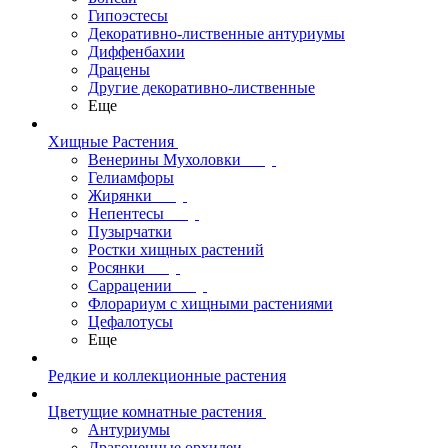
Гипоэстесы
Декоративно-лиственные антуриумы
Диффенбахии
Драцены
Другие декоративно-лиственные
Еще
Хищные Растения
Венерины Мухоловки
Гелиамфоры
Жирянки
Непентесы
Пузырчатки
Ростки хищных растений
Росянки
Саррацении
Флорариум с хищными растениями
Цефалотусы
Еще
Редкие и коллекционные растения
Цветущие комнатные растения
Антуриумы
Драгоценные орхидеи