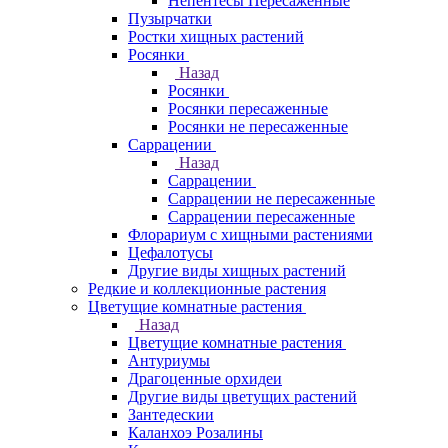
Непентесы Пересаженные
Пузырчатки
Ростки хищных растений
Росянки
Назад
Росянки
Росянки пересаженные
Росянки не пересаженные
Саррацении
Назад
Саррацении
Саррацении не пересаженные
Саррацении пересаженные
Флорариум с хищными растениями
Цефалотусы
Другие виды хищных растений
Редкие и коллекционные растения
Цветущие комнатные растения
Назад
Цветущие комнатные растения
Антуриумы
Драгоценные орхидеи
Другие виды цветущих растений
Зантедескии
Каланхоэ Розалины