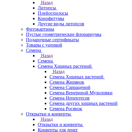
Назад
Литопсы
Плейоспилосы
Конофитумы
Другие виды литопсов
Фитокартины
Пустые геометрические флорариумы
Подарочные сертификаты
Товары с уценкой
Семена
Назад
Семена
Семена Хищных растений
Назад
Семена Хищных растений
Семена Жирянок
Семена Саррацений
Семена Венериной Мухоловки
Семена Непентесов
Семена других хищных растений
Семена Росянок
Открытки и конверты
Назад
Открытки и конверты
Конверты для денег