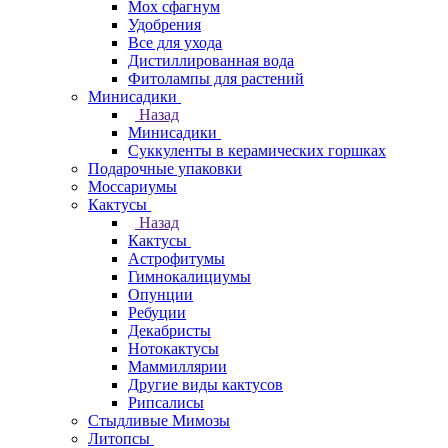
Мох сфагнум
Удобрения
Все для ухода
Дистиллированная вода
Фитолампы для растений
Минисадики
Назад
Минисадики
Суккуленты в керамических горшках
Подарочные упаковки
Моссариумы
Кактусы
Назад
Кактусы
Астрофитумы
Гимнокалициумы
Опунции
Ребуции
Декабристы
Нотокактусы
Маммиллярии
Другие виды кактусов
Рипсалисы
Стыдливые Мимозы
Литопсы