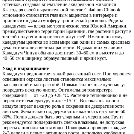
оттенков, создавая впечатление акварельной живописи.
Благодаря своей выразительной листве Caladium Chinook
мгновенно становится главным акцентом в интерьере и
привносит в дом атмосферу тропической роскоши. Родина
каладиумов — влажные тропические леса Южной Америки,
преимущественно территории Бразилии, где растения растут в
теплой полутени под пологом джунглей. Именно поэтому
каладиумы ценятся во всем мире как одни из самых красивых
декоративно-лиственных растений. В домашних условиях
Каладиум Чинук обычно достигает 30–60 см в высоту и до
40–50 см в ширину, образуя пышный и яркий куст.
Уход и выращивание
Каладиум предпочитает яркий рассеянный свет. При хорошем
освещении окраска листьев становится максимально
насыщенной и контрастной. Прямые солнечные лучи могут
повредить нежную листву. Оптимальная температура
содержания — от +20 до +28 °C. Растение теплолюбиво и не
переносит температуру ниже +15 °C. Высокая влажность
воздуха играет важную роль в сохранении декоративности
листьев. Желательно поддерживать влажность на уровне 60–
80%. Полив должен быть регулярным и умеренным. Грунт
рекомендуется поддерживать слегка влажным, не допуская
пересыхания или застоя воды. Подкормки проводят каждые
2–3 недели в период активного роста, используя удобрения