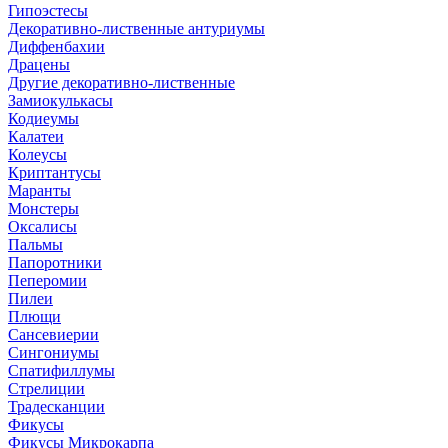
Гипоэстесы
Декоративно-лиственные антуриумы
Диффенбахии
Драцены
Другие декоративно-лиственные
Замиокулькасы
Кодиеумы
Калатеи
Колеусы
Криптантусы
Маранты
Монстеры
Оксалисы
Пальмы
Папоротники
Пеперомии
Пилеи
Плющи
Сансевиерии
Сингониумы
Спатифиллумы
Стрелиции
Традесканции
Фикусы
Фикусы Микрокарпа