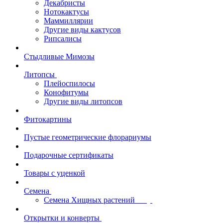
Декабристы
Нотокактусы
Маммиллярии
Другие виды кактусов
Рипсалисы
Стыдливые Мимозы
Литопсы
Плейоспилосы
Конофитумы
Другие виды литопсов
Фитокартины
Пустые геометрические флорариумы
Подарочные сертификаты
Товары с уценкой
Семена
Семена Хищных растений
Открытки и конверты