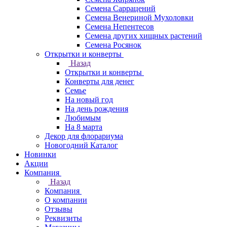
Семена Саррацений
Семена Венериной Мухоловки
Семена Непентесов
Семена других хищных растений
Семена Росянок
Открытки и конверты
Назад
Открытки и конверты
Конверты для денег
Семье
На новый год
На день рождения
Любимым
На 8 марта
Декор для флорариума
Новогодний Каталог
Новинки
Акции
Компания
Назад
Компания
О компании
Отзывы
Реквизиты