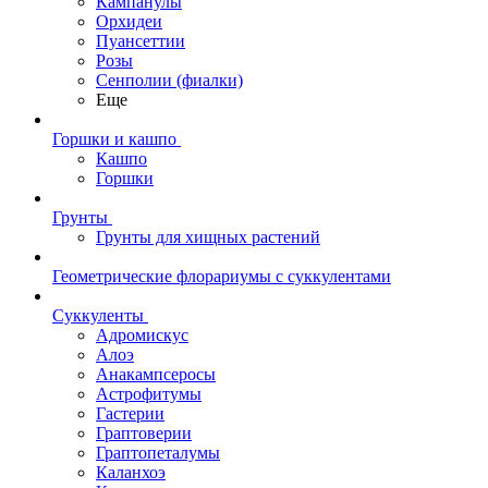
Кампанулы
Орхидеи
Пуансеттии
Розы
Сенполии (фиалки)
Еще
Горшки и кашпо
Кашпо
Горшки
Грунты
Грунты для хищных растений
Геометрические флорариумы с суккулентами
Суккуленты
Адромискус
Алоэ
Анакампсеросы
Астрофитумы
Гастерии
Граптоверии
Граптопеталумы
Каланхоэ