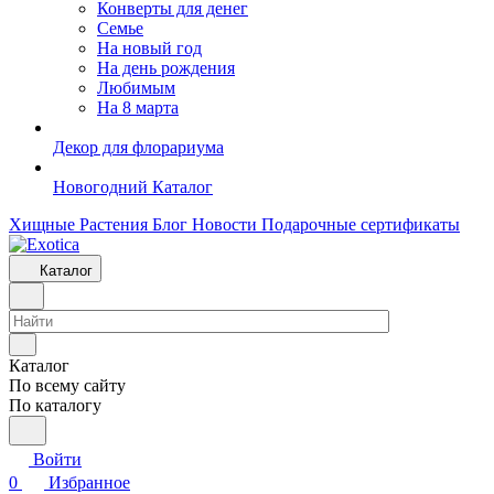
Конверты для денег
Семье
На новый год
На день рождения
Любимым
На 8 марта
Декор для флорариума
Новогодний Каталог
Хищные Растения
Блог
Новости
Подарочные сертификаты
Каталог
Каталог
По всему сайту
По каталогу
Войти
0
Избранное