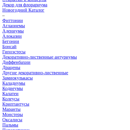
Декор для флорариума
Новогодний Каталог
–
Фиттонии
Аглаонемы
Адениумы
Алоказии
Бегонии
Бонсай
Гипоэстесы
Декоративно-лиственные антуриумы
Диффенбахии
Драцены
Другие декоративно-лиственные
Замиокулькасы
Каладиумы
Кодиеумы
Калатеи
Колеусы
Криптантусы
Маранты
Монстеры
Оксалисы
Пальмы