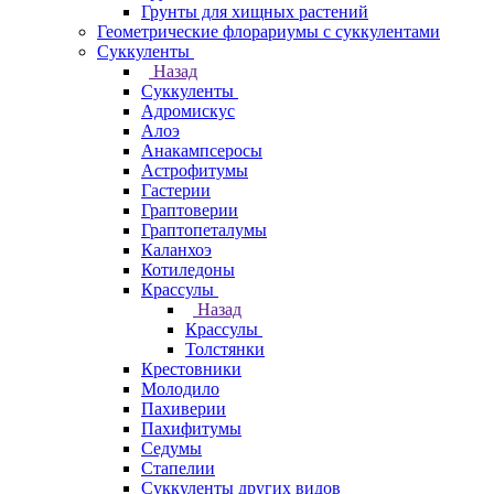
Грунты для хищных растений
Геометрические флорариумы с суккулентами
Суккуленты
Назад
Суккуленты
Адромискус
Алоэ
Анакампсеросы
Астрофитумы
Гастерии
Граптоверии
Граптопеталумы
Каланхоэ
Котиледоны
Крассулы
Назад
Крассулы
Толстянки
Крестовники
Молодило
Пахиверии
Пахифитумы
Седумы
Стапелии
Суккуленты других видов