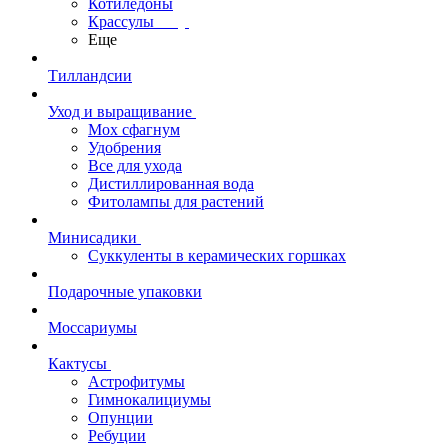
Котиледоны
Крассулы
Еще
Тилландсии
Уход и выращивание
Мох сфагнум
Удобрения
Все для ухода
Дистиллированная вода
Фитолампы для растений
Минисадики
Суккуленты в керамических горшках
Подарочные упаковки
Моссариумы
Кактусы
Астрофитумы
Гимнокалициумы
Опунции
Ребуции