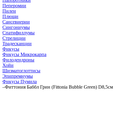
Папоротники
Пеперомии
Пилеи
Плющи
Сансевиерии
Сингониумы
Спатифиллумы
Стрелиции
Традесканции
Фикусы
Фикусы Микрокарпа
Филодендроны
Хойи
Шизматоглоттисы
Эпипремнумы
Фикусы Пумила
–
Фиттония Баббл Грин (Fittonia Bubble Green) D8,5см