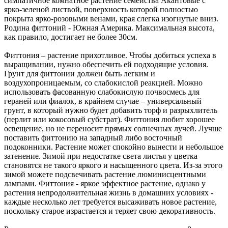
симпатичное комнатное растение семейства Акантовые с
ярко-зеленой листвой, поверхность которой полностью
покрыта ярко-розовыми венами, края слегка изогнутые вниз.
Родина фиттоний - Южная Америка. Максимальная высота,
как правило, достигает не более 30см.
Фиттония – растение прихотливое. Чтобы добиться успеха в
выращивании, нужно обеспечить ей подходящие условия.
Грунт для фиттонии должен быть легким и
воздухопроницаемым, со слабокислой реакцией. Можно
использовать фасованную слабокислую почвосмесь для
гераней или фиалок, в крайнем случае – универсальный
грунт, в который нужно будет добавить торф и разрыхлитель
(перлит или кокосовый субстрат). Фиттония любит хорошее
освещение, но не переносит прямых солнечных лучей. Лучше
поставить фиттонию на западный либо восточный
подоконники. Растение может спокойно вынести и небольшое
затенение. Зимой при недостатке света листья у цветка
становятся не такого яркого и насыщенного цвета. Из-за этого
зимой можете подсвечивать растение люминисцентными
лампами. Фиттония - яркое эффектное растение, однако у
растения непродолжительная жизнь в домашних условиях -
каждые несколько лет требуется высаживать новое растение,
поскольку старое израстается и теряет свою декоративность.