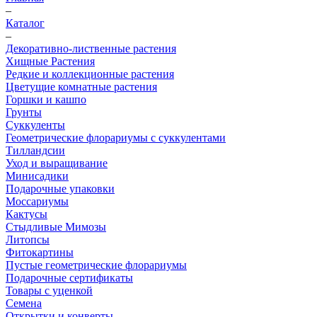
–
Каталог
–
Декоративно-лиственные растения
Хищные Растения
Редкие и коллекционные растения
Цветущие комнатные растения
Горшки и кашпо
Грунты
Суккуленты
Геометрические флорариумы с суккулентами
Тилландсии
Уход и выращивание
Минисадики
Подарочные упаковки
Моссариумы
Кактусы
Стыдливые Мимозы
Литопсы
Фитокартины
Пустые геометрические флорариумы
Подарочные сертификаты
Товары с уценкой
Семена
Открытки и конверты