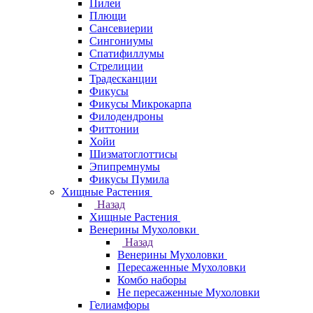
Пилеи
Плющи
Сансевиерии
Сингониумы
Спатифиллумы
Стрелиции
Традесканции
Фикусы
Фикусы Микрокарпа
Филодендроны
Фиттонии
Хойи
Шизматоглоттисы
Эпипремнумы
Фикусы Пумила
Хищные Растения
Назад
Хищные Растения
Венерины Мухоловки
Назад
Венерины Мухоловки
Пересаженные Мухоловки
Комбо наборы
Не пересаженные Мухоловки
Гелиамфоры