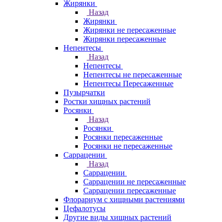
Жирянки
Назад
Жирянки
Жирянки не пересаженные
Жирянки пересаженные
Непентесы
Назад
Непентесы
Непентесы не пересаженные
Непентесы Пересаженные
Пузырчатки
Ростки хищных растений
Росянки
Назад
Росянки
Росянки пересаженные
Росянки не пересаженные
Саррацении
Назад
Саррацении
Саррацении не пересаженные
Саррацении пересаженные
Флорариум с хищными растениями
Цефалотусы
Другие виды хищных растений