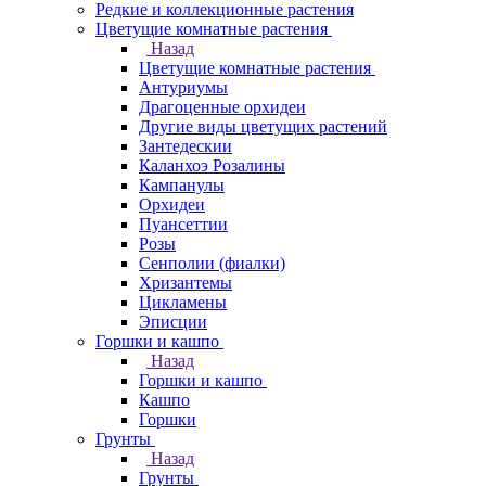
Редкие и коллекционные растения
Цветущие комнатные растения
Назад
Цветущие комнатные растения
Антуриумы
Драгоценные орхидеи
Другие виды цветущих растений
Зантедескии
Каланхоэ Розалины
Кампанулы
Орхидеи
Пуансеттии
Розы
Сенполии (фиалки)
Хризантемы
Цикламены
Эписции
Горшки и кашпо
Назад
Горшки и кашпо
Кашпо
Горшки
Грунты
Назад
Грунты