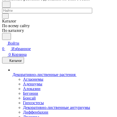
Каталог
По всему сайту
По каталогу
Войти
0
Избранное
0
Корзина
Каталог
Декоративно-лиственные растения
Аглаонемы
Адениумы
Алоказии
Бегонии
Бонсай
Гипоэстесы
Декоративно-лиственные антуриумы
Диффенбахии
Драцены