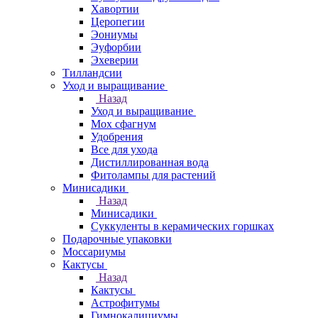
Хавортии
Церопегии
Эониумы
Эуфорбии
Эхеверии
Тилландсии
Уход и выращивание
Назад
Уход и выращивание
Мох сфагнум
Удобрения
Все для ухода
Дистиллированная вода
Фитолампы для растений
Минисадики
Назад
Минисадики
Суккуленты в керамических горшках
Подарочные упаковки
Моссариумы
Кактусы
Назад
Кактусы
Астрофитумы
Гимнокалициумы