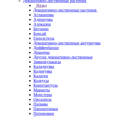
Декоративно-лиственные растения
Назад
Декоративно-лиственные растения
Аглаонемы
Адениумы
Алоказии
Бегонии
Бонсай
Гипоэстесы
Декоративно-лиственные антуриумы
Диффенбахии
Драцены
Другие декоративно-лиственные
Замиокулькасы
Каладиумы
Кодиеумы
Калатеи
Колеусы
Криптантусы
Маранты
Монстеры
Оксалисы
Пальмы
Папоротники
Пеперомии