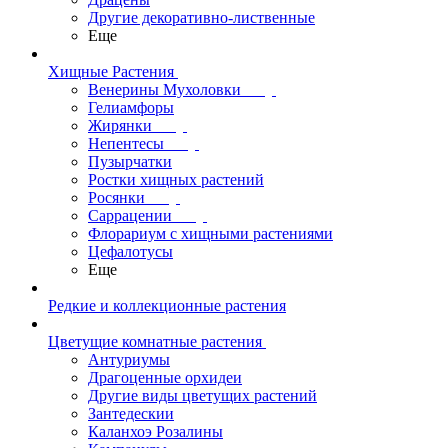
Другие декоративно-лиственные
Еще
Хищные Растения
Венерины Мухоловки
Гелиамфоры
Жирянки
Непентесы
Пузырчатки
Ростки хищных растений
Росянки
Саррацении
Флорариум с хищными растениями
Цефалотусы
Еще
Редкие и коллекционные растения
Цветущие комнатные растения
Антуриумы
Драгоценные орхидеи
Другие виды цветущих растений
Зантедескии
Каланхоэ Розалины