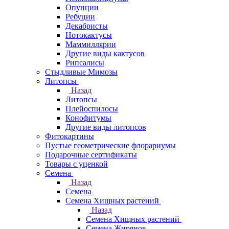
Опунции
Ребуции
Декабристы
Нотокактусы
Маммиллярии
Другие виды кактусов
Рипсалисы
Стыдливые Мимозы
Литопсы
Назад
Литопсы
Плейоспилосы
Конофитумы
Другие виды литопсов
Фитокартины
Пустые геометрические флорариумы
Подарочные сертификаты
Товары с уценкой
Семена
Назад
Семена
Семена Хищных растений
Назад
Семена Хищных растений
Семена Жирянок