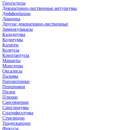
Гипоэстесы
Декоративно-лиственные антуриумы
Диффенбахии
Драцены
Другие декоративно-лиственные
Замиокулькасы
Каладиумы
Кодиеумы
Калатеи
Колеусы
Криптантусы
Маранты
Монстеры
Оксалисы
Пальмы
Папоротники
Пеперомии
Пилеи
Плющи
Сансевиерии
Сингониумы
Спатифиллумы
Стрелиции
Традесканции
Фикусы