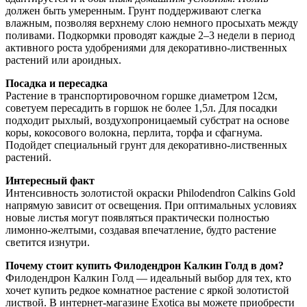
должен быть умеренным. Грунт поддерживают слегка
влажным, позволяя верхнему слою немного просыхать между
поливами. Подкормки проводят каждые 2–3 недели в период
активного роста удобрениями для декоративно-лиственных
растений или ароидных.
Посадка и пересадка
Растение в транспортировочном горшке диаметром 12см,
советуем пересадить в горшок не более 1,5л. Для посадки
подходит рыхлый, воздухопроницаемый субстрат на основе
коры, кокосового волокна, перлита, торфа и сфагнума.
Подойдет специальный грунт для декоративно-лиственных
растений.
Интересный факт
Интенсивность золотистой окраски Philodendron Calkins Gold
напрямую зависит от освещения. При оптимальных условиях
новые листья могут появляться практически полностью
лимонно-желтыми, создавая впечатление, будто растение
светится изнутри.
Почему стоит купить Филодендрон Калкин Голд в дом?
Филодендрон Калкин Голд — идеальный выбор для тех, кто
хочет купить редкое комнатное растение с яркой золотистой
листвой. В интернет-магазине Exotica вы можете приобрести