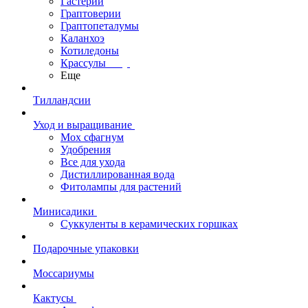
Гастерии
Граптоверии
Граптопеталумы
Каланхоэ
Котиледоны
Крассулы
Еще
Тилландсии
Уход и выращивание
Мох сфагнум
Удобрения
Все для ухода
Дистиллированная вода
Фитолампы для растений
Минисадики
Суккуленты в керамических горшках
Подарочные упаковки
Моссариумы
Кактусы