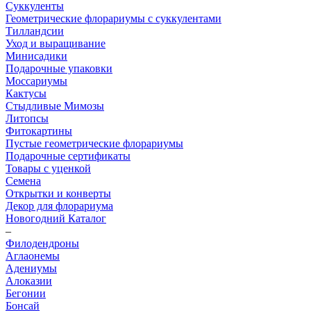
Суккуленты
Геометрические флорариумы с суккулентами
Тилландсии
Уход и выращивание
Минисадики
Подарочные упаковки
Моссариумы
Кактусы
Стыдливые Мимозы
Литопсы
Фитокартины
Пустые геометрические флорариумы
Подарочные сертификаты
Товары с уценкой
Семена
Открытки и конверты
Декор для флорариума
Новогодний Каталог
–
Филодендроны
Аглаонемы
Адениумы
Алоказии
Бегонии
Бонсай