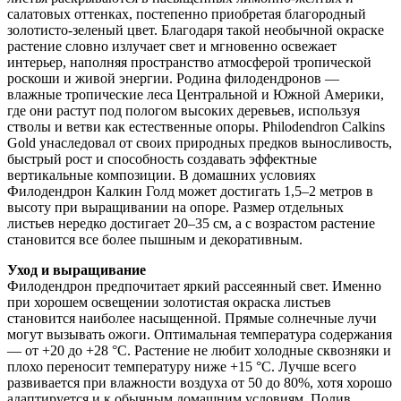
салатовых оттенках, постепенно приобретая благородный
золотисто-зеленый цвет. Благодаря такой необычной окраске
растение словно излучает свет и мгновенно освежает
интерьер, наполняя пространство атмосферой тропической
роскоши и живой энергии. Родина филодендронов —
влажные тропические леса Центральной и Южной Америки,
где они растут под пологом высоких деревьев, используя
стволы и ветви как естественные опоры. Philodendron Calkins
Gold унаследовал от своих природных предков выносливость,
быстрый рост и способность создавать эффектные
вертикальные композиции. В домашних условиях
Филодендрон Калкин Голд может достигать 1,5–2 метров в
высоту при выращивании на опоре. Размер отдельных
листьев нередко достигает 20–35 см, а с возрастом растение
становится все более пышным и декоративным.
Уход и выращивание
Филодендрон предпочитает яркий рассеянный свет. Именно
при хорошем освещении золотистая окраска листьев
становится наиболее насыщенной. Прямые солнечные лучи
могут вызывать ожоги. Оптимальная температура содержания
— от +20 до +28 °C. Растение не любит холодные сквозняки и
плохо переносит температуру ниже +15 °C. Лучше всего
развивается при влажности воздуха от 50 до 80%, хотя хорошо
адаптируется и к обычным домашним условиям. Полив