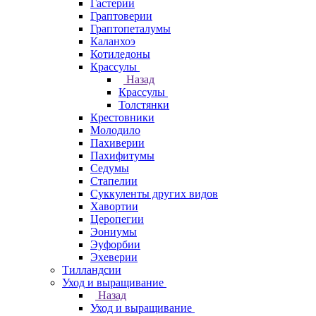
Гастерии
Граптоверии
Граптопеталумы
Каланхоэ
Котиледоны
Крассулы
Назад
Крассулы
Толстянки
Крестовники
Молодило
Пахиверии
Пахифитумы
Седумы
Стапелии
Суккуленты других видов
Хавортии
Церопегии
Эониумы
Эуфорбии
Эхеверии
Тилландсии
Уход и выращивание
Назад
Уход и выращивание