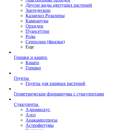
Другие виды цветущих растений
Зантедескии
Каланхоэ Розалины
Кампанулы
Орхидеи
Пуансеттии
Розы
Сенполии (фиалки)
Еще
Горшки и кашпо
Кашпо
Горшки
Грунты
Грунты для хищных растений
Геометрические флорариумы с суккулентами
Суккуленты
Адромискус
Алоэ
Анакампсеросы
Астрофитумы