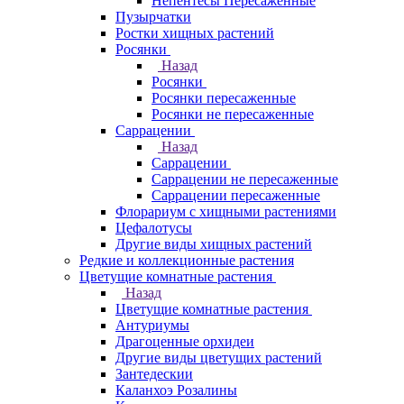
Непентесы Пересаженные
Пузырчатки
Ростки хищных растений
Росянки
Назад
Росянки
Росянки пересаженные
Росянки не пересаженные
Саррацении
Назад
Саррацении
Саррацении не пересаженные
Саррацении пересаженные
Флорариум с хищными растениями
Цефалотусы
Другие виды хищных растений
Редкие и коллекционные растения
Цветущие комнатные растения
Назад
Цветущие комнатные растения
Антуриумы
Драгоценные орхидеи
Другие виды цветущих растений
Зантедескии
Каланхоэ Розалины