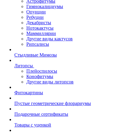
Астрофитумы
Гимнокалициумы
Опунции
Ребуции
Декабристы
Нотокактусы
Маммиллярии
Другие виды кактусов
Рипсалисы
Стыдливые Мимозы
Литопсы
Плейоспилосы
Конофитумы
Другие виды литопсов
Фитокартины
Пустые геометрические флорариумы
Подарочные сертификаты
Товары с уценкой