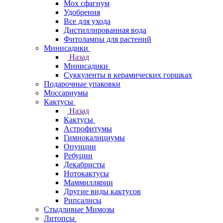
Мох сфагнум
Удобрения
Все для ухода
Дистиллированная вода
Фитолампы для растений
Минисадики
Назад
Минисадики
Суккуленты в керамических горшках
Подарочные упаковки
Моссариумы
Кактусы
Назад
Кактусы
Астрофитумы
Гимнокалициумы
Опунции
Ребуции
Декабристы
Нотокактусы
Маммиллярии
Другие виды кактусов
Рипсалисы
Стыдливые Мимозы
Литопсы