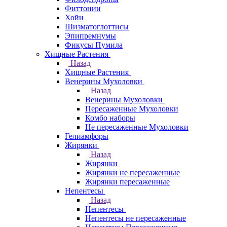
Фиттонии
Хойи
Шизматоглоттисы
Эпипремнумы
Фикусы Пумила
Хищные Растения
Назад
Хищные Растения
Венерины Мухоловки
Назад
Венерины Мухоловки
Пересаженные Мухоловки
Комбо наборы
Не пересаженные Мухоловки
Гелиамфоры
Жирянки
Назад
Жирянки
Жирянки не пересаженные
Жирянки пересаженные
Непентесы
Назад
Непентесы
Непентесы не пересаженные