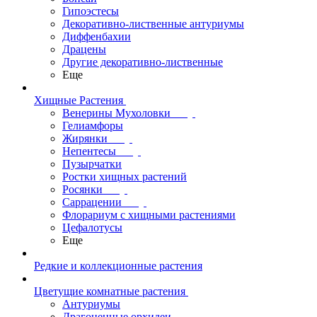
Гипоэстесы
Декоративно-лиственные антуриумы
Диффенбахии
Драцены
Другие декоративно-лиственные
Еще
Хищные Растения
Венерины Мухоловки
Гелиамфоры
Жирянки
Непентесы
Пузырчатки
Ростки хищных растений
Росянки
Саррацении
Флорариум с хищными растениями
Цефалотусы
Еще
Редкие и коллекционные растения
Цветущие комнатные растения
Антуриумы
Драгоценные орхидеи