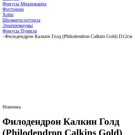
Фикусы Микрокарпа
Фиттонии
Хойи
Шизматоглоттисы
Эпипремнумы
Фикусы Пумила
–
Филодендрон Калкин Голд (Philodendron Calkins Gold) D12см
Новинка
Филодендрон Калкин Голд
(Philodendron Calkins Gold)