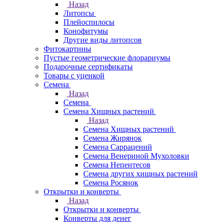
Назад
Литопсы
Плейоспилосы
Конофитумы
Другие виды литопсов
Фитокартины
Пустые геометрические флорариумы
Подарочные сертификаты
Товары с уценкой
Семена
Назад
Семена
Семена Хищных растений
Назад
Семена Хищных растений
Семена Жирянок
Семена Саррацений
Семена Венериной Мухоловки
Семена Непентесов
Семена других хищных растений
Семена Росянок
Открытки и конверты
Назад
Открытки и конверты
Конверты для денег