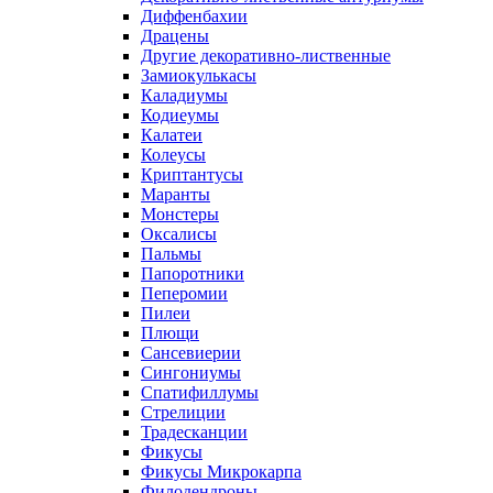
Диффенбахии
Драцены
Другие декоративно-лиственные
Замиокулькасы
Каладиумы
Кодиеумы
Калатеи
Колеусы
Криптантусы
Маранты
Монстеры
Оксалисы
Пальмы
Папоротники
Пеперомии
Пилеи
Плющи
Сансевиерии
Сингониумы
Спатифиллумы
Стрелиции
Традесканции
Фикусы
Фикусы Микрокарпа
Филодендроны