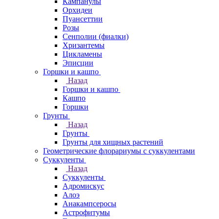
Кампанулы
Орхидеи
Пуансеттии
Розы
Сенполии (фиалки)
Хризантемы
Цикламены
Эписции
Горшки и кашпо
Назад
Горшки и кашпо
Кашпо
Горшки
Грунты
Назад
Грунты
Грунты для хищных растений
Геометрические флорариумы с суккулентами
Суккуленты
Назад
Суккуленты
Адромискус
Алоэ
Анакампсеросы
Астрофитумы