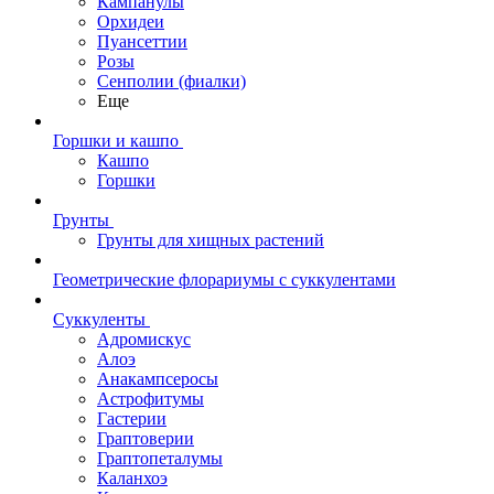
Кампанулы
Орхидеи
Пуансеттии
Розы
Сенполии (фиалки)
Еще
Горшки и кашпо
Кашпо
Горшки
Грунты
Грунты для хищных растений
Геометрические флорариумы с суккулентами
Суккуленты
Адромискус
Алоэ
Анакампсеросы
Астрофитумы
Гастерии
Граптоверии
Граптопеталумы
Каланхоэ