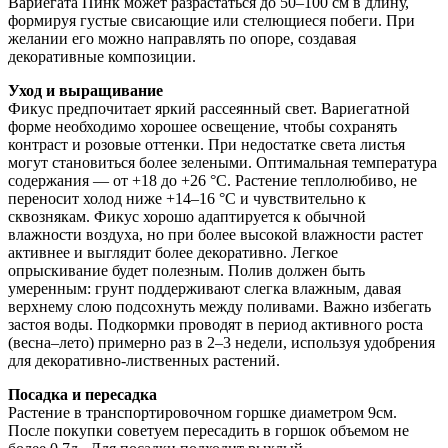
Вариегата Пинк может разрастаться до 50–100 см в длину,
формируя густые свисающие или стелющиеся побеги. При
желании его можно направлять по опоре, создавая
декоративные композиции.
Уход и выращивание
Фикус предпочитает яркий рассеянный свет. Вариегатной
форме необходимо хорошее освещение, чтобы сохранять
контраст и розовые оттенки. При недостатке света листья
могут становиться более зелеными. Оптимальная температура
содержания — от +18 до +26 °C. Растение теплолюбиво, не
переносит холод ниже +14–16 °C и чувствительно к
сквознякам. Фикус хорошо адаптируется к обычной
влажности воздуха, но при более высокой влажности растет
активнее и выглядит более декоративно. Легкое
опрыскивание будет полезным. Полив должен быть
умеренным: грунт поддерживают слегка влажным, давая
верхнему слою подсохнуть между поливами. Важно избегать
застоя воды. Подкормки проводят в период активного роста
(весна–лето) примерно раз в 2–3 недели, используя удобрения
для декоративно-лиственных растений.
Посадка и пересадка
Растение в транспортировочном горшке диаметром 9см.
После покупки советуем пересадить в горшок объемом не