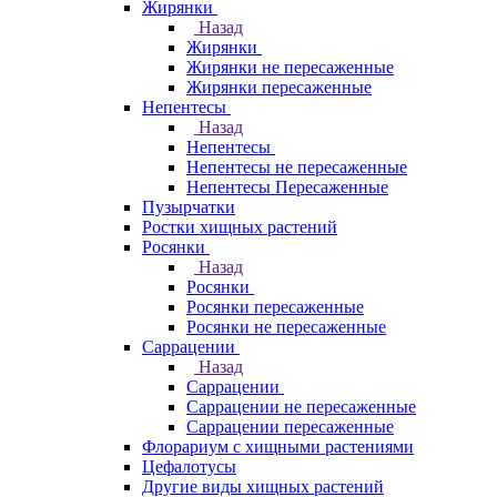
Жирянки
Назад
Жирянки
Жирянки не пересаженные
Жирянки пересаженные
Непентесы
Назад
Непентесы
Непентесы не пересаженные
Непентесы Пересаженные
Пузырчатки
Ростки хищных растений
Росянки
Назад
Росянки
Росянки пересаженные
Росянки не пересаженные
Саррацении
Назад
Саррацении
Саррацении не пересаженные
Саррацении пересаженные
Флорариум с хищными растениями
Цефалотусы
Другие виды хищных растений