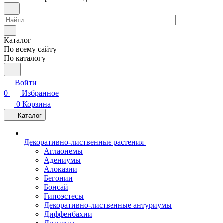
Каталог
По всему сайту
По каталогу
Войти
0
Избранное
0
Корзина
Каталог
Декоративно-лиственные растения
Аглаонемы
Адениумы
Алоказии
Бегонии
Бонсай
Гипоэстесы
Декоративно-лиственные антуриумы
Диффенбахии
Драцены