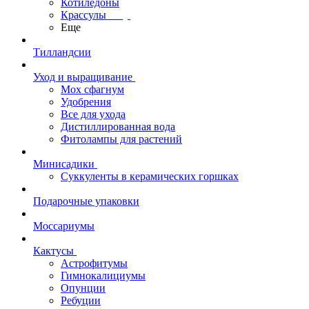
Котиледоны
Крассулы
Еще
Тилландсии
Уход и выращивание
Мох сфагнум
Удобрения
Все для ухода
Дистиллированная вода
Фитолампы для растений
Минисадики
Суккуленты в керамических горшках
Подарочные упаковки
Моссариумы
Кактусы
Астрофитумы
Гимнокалициумы
Опунции
Ребуции