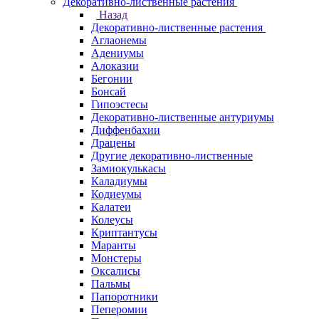
Декоративно-лиственные растения
Назад
Декоративно-лиственные растения
Аглаонемы
Адениумы
Алоказии
Бегонии
Бонсай
Гипоэстесы
Декоративно-лиственные антуриумы
Диффенбахии
Драцены
Другие декоративно-лиственные
Замиокулькасы
Каладиумы
Кодиеумы
Калатеи
Колеусы
Криптантусы
Маранты
Монстеры
Оксалисы
Пальмы
Папоротники
Пеперомии