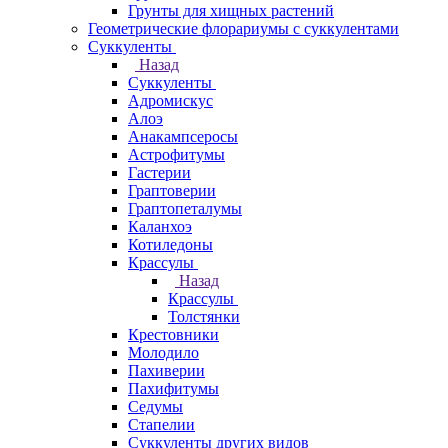
Грунты для хищных растений
Геометрические флорариумы с суккулентами
Суккуленты
Назад
Суккуленты
Адромискус
Алоэ
Анакампсеросы
Астрофитумы
Гастерии
Граптоверии
Граптопеталумы
Каланхоэ
Котиледоны
Крассулы
Назад
Крассулы
Толстянки
Крестовники
Молодило
Пахиверии
Пахифитумы
Седумы
Стапелии
Суккуленты других видов