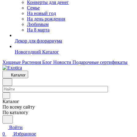
Конверты для денег
Семье
На новый год
На день рождения
Любимым
На 8 марта
Декор для флорариума
Новогодний Каталог
Хищные Растения
Блог
Новости
Подарочные сертификаты
Каталог
Каталог
По всему сайту
По каталогу
Войти
0
Избранное