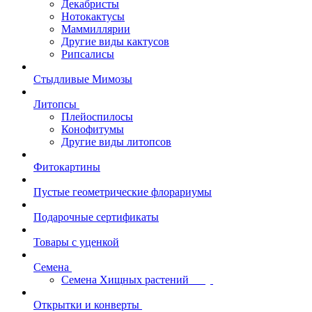
Декабристы
Нотокактусы
Маммиллярии
Другие виды кактусов
Рипсалисы
Стыдливые Мимозы
Литопсы
Плейоспилосы
Конофитумы
Другие виды литопсов
Фитокартины
Пустые геометрические флорариумы
Подарочные сертификаты
Товары с уценкой
Семена
Семена Хищных растений
Открытки и конверты