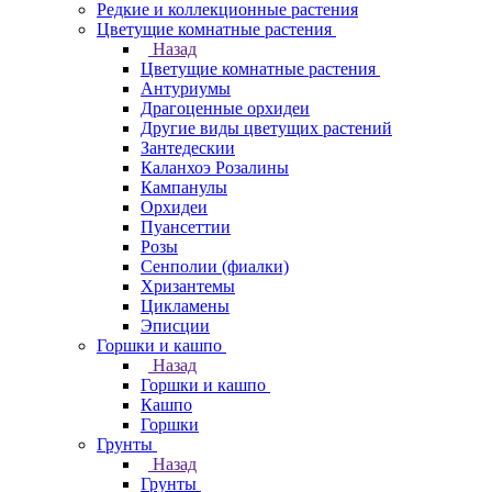
Редкие и коллекционные растения
Цветущие комнатные растения
Назад
Цветущие комнатные растения
Антуриумы
Драгоценные орхидеи
Другие виды цветущих растений
Зантедескии
Каланхоэ Розалины
Кампанулы
Орхидеи
Пуансеттии
Розы
Сенполии (фиалки)
Хризантемы
Цикламены
Эписции
Горшки и кашпо
Назад
Горшки и кашпо
Кашпо
Горшки
Грунты
Назад
Грунты