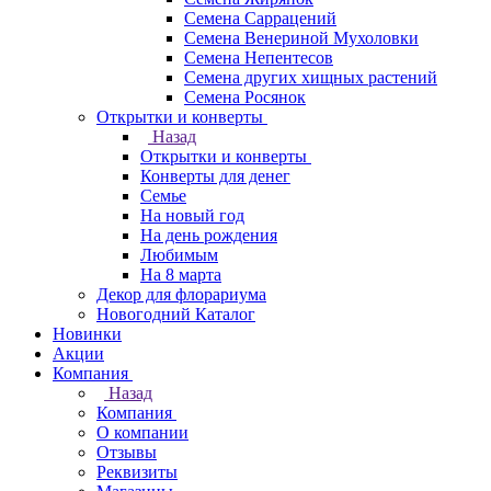
Семена Саррацений
Семена Венериной Мухоловки
Семена Непентесов
Семена других хищных растений
Семена Росянок
Открытки и конверты
Назад
Открытки и конверты
Конверты для денег
Семье
На новый год
На день рождения
Любимым
На 8 марта
Декор для флорариума
Новогодний Каталог
Новинки
Акции
Компания
Назад
Компания
О компании
Отзывы
Реквизиты