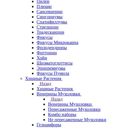
Пилеи
Плющи
Сансевиерии
Сингониумы
Спатифиллумы
Стрелиции
Традесканции
Фикусы
Фикусы Микрокарпа
Филодендроны
Фиттонии
Хойи
Шизматоглоттисы
Эпипремнумы
Фикусы Пумила
Хищные Растения
Назад
Хищные Растения
Венерины Мухоловки
Назад
Венерины Мухоловки
Пересаженные Мухоловки
Комбо наборы
Не пересаженные Мухоловки
Гелиамфоры