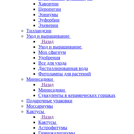
Хавортии
Церопегии
Эониумы
Эуфорбии
Эхеверии
Тилландсии
Уход и выращивание
Назад
Уход и выращивание
Мох сфагнум
Удобрения
Все для ухода
Дистиллированная вода
Фитолампы для растений
Минисадики
Назад
Минисадики
Суккуленты в керамических горшках
Подарочные упаковки
Моссариумы
Кактусы
Назад
Кактусы
Астрофитумы
Гимнокалициумы