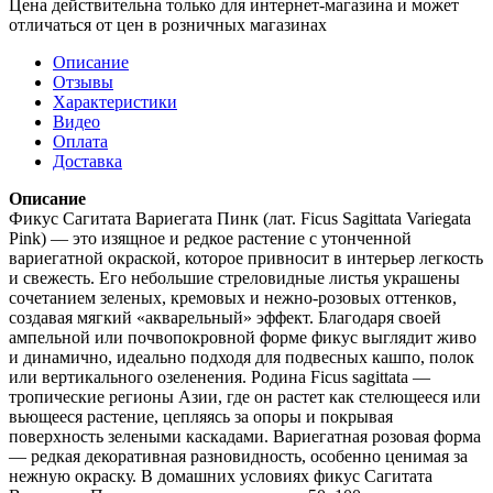
Цена действительна только для интернет-магазина и может
отличаться от цен в розничных магазинах
Описание
Отзывы
Характеристики
Видео
Оплата
Доставка
Описание
Фикус Сагитата Вариегата Пинк (лат. Ficus Sagittata Variegata
Pink) — это изящное и редкое растение с утонченной
вариегатной окраской, которое привносит в интерьер легкость
и свежесть. Его небольшие стреловидные листья украшены
сочетанием зеленых, кремовых и нежно-розовых оттенков,
создавая мягкий «акварельный» эффект. Благодаря своей
ампельной или почвопокровной форме фикус выглядит живо
и динамично, идеально подходя для подвесных кашпо, полок
или вертикального озеленения. Родина Ficus sagittata —
тропические регионы Азии, где он растет как стелющееся или
вьющееся растение, цепляясь за опоры и покрывая
поверхность зелеными каскадами. Вариегатная розовая форма
— редкая декоративная разновидность, особенно ценимая за
нежную окраску. В домашних условиях фикус Сагитата