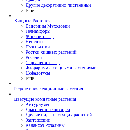
Другие декоративно-лиственные
Еще
Хищные Растения
Венерины Мухоловки
Гелиамфоры
Жирянки
Непентесы
Пузырчатки
Ростки хищных растений
Росянки
Саррацении
Флорариум с хищными растениями
Цефалотусы
Еще
Редкие и коллекционные растения
Цветущие комнатные растения
Антуриумы
Драгоценные орхидеи
Другие виды цветущих растений
Зантедескии
Каланхоэ Розалины