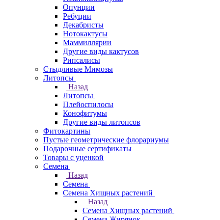
Опунции
Ребуции
Декабристы
Нотокактусы
Маммиллярии
Другие виды кактусов
Рипсалисы
Стыдливые Мимозы
Литопсы
Назад
Литопсы
Плейоспилосы
Конофитумы
Другие виды литопсов
Фитокартины
Пустые геометрические флорариумы
Подарочные сертификаты
Товары с уценкой
Семена
Назад
Семена
Семена Хищных растений
Назад
Семена Хищных растений
Семена Жирянок