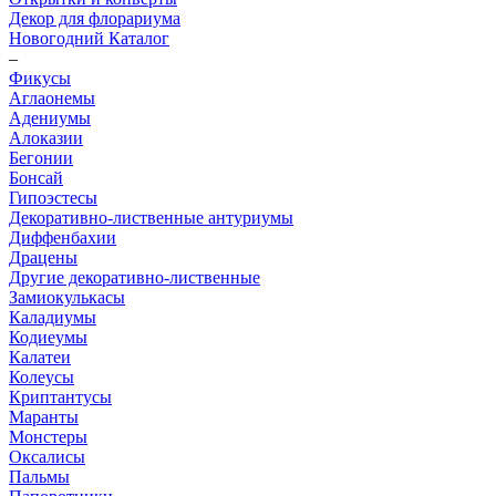
Декор для флорариума
Новогодний Каталог
–
Фикусы
Аглаонемы
Адениумы
Алоказии
Бегонии
Бонсай
Гипоэстесы
Декоративно-лиственные антуриумы
Диффенбахии
Драцены
Другие декоративно-лиственные
Замиокулькасы
Каладиумы
Кодиеумы
Калатеи
Колеусы
Криптантусы
Маранты
Монстеры
Оксалисы
Пальмы