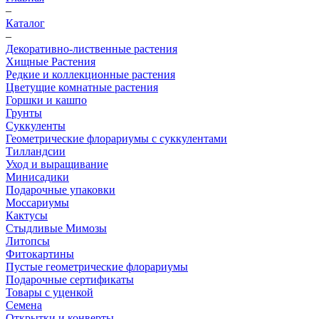
–
Каталог
–
Декоративно-лиственные растения
Хищные Растения
Редкие и коллекционные растения
Цветущие комнатные растения
Горшки и кашпо
Грунты
Суккуленты
Геометрические флорариумы с суккулентами
Тилландсии
Уход и выращивание
Минисадики
Подарочные упаковки
Моссариумы
Кактусы
Стыдливые Мимозы
Литопсы
Фитокартины
Пустые геометрические флорариумы
Подарочные сертификаты
Товары с уценкой
Семена
Открытки и конверты