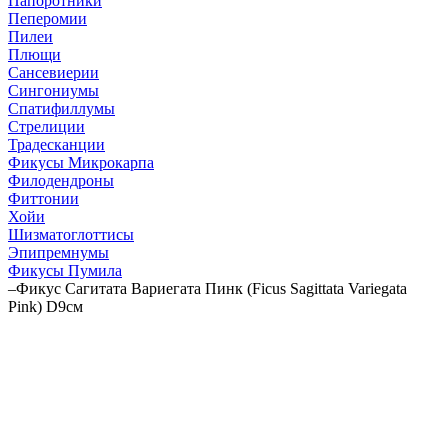
Папоротники
Пеперомии
Пилеи
Плющи
Сансевиерии
Сингониумы
Спатифиллумы
Стрелиции
Традесканции
Фикусы Микрокарпа
Филодендроны
Фиттонии
Хойи
Шизматоглоттисы
Эпипремнумы
Фикусы Пумила
–
Фикус Сагитата Вариегата Пинк (Ficus Sagittata Variegata
Pink) D9см