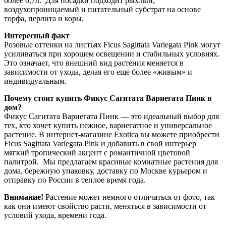
более 0,7л. Для посадки подходит рыхлый,
воздухопроницаемый и питательный субстрат на основе
торфа, перлита и коры.
Интересный факт
Розовые оттенки на листьях Ficus Sagittata Variegata Pink могут
усиливаться при хорошем освещении и стабильных условиях.
Это означает, что внешний вид растения меняется в
зависимости от ухода, делая его еще более «живым» и
индивидуальным.
Почему стоит купить Фикус Сагитата Вариегата Пинк в
дом?
Фикус Сагитата Вариегата Пинк — это идеальный выбор для
тех, кто хочет купить нежное, вариегатное и универсальное
растение. В интернет-магазине Exotica вы можете приобрести
Ficus Sagittata Variegata Pink и добавить в свой интерьер
мягкий тропический акцент с романтичной цветовой
палитрой. Мы предлагаем красивые комнатные растения для
дома, бережную упаковку, доставку по Москве курьером и
отправку по России в теплое время года.
Внимание!
Растение может немного отличаться от фото, так
как они имеют свойство расти, меняться в зависимости от
условий ухода, времени года.