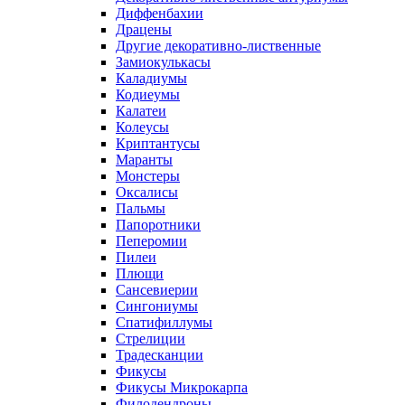
Диффенбахии
Драцены
Другие декоративно-лиственные
Замиокулькасы
Каладиумы
Кодиеумы
Калатеи
Колеусы
Криптантусы
Маранты
Монстеры
Оксалисы
Пальмы
Папоротники
Пеперомии
Пилеи
Плющи
Сансевиерии
Сингониумы
Спатифиллумы
Стрелиции
Традесканции
Фикусы
Фикусы Микрокарпа
Филодендроны