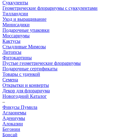
Суккуленты
Геометрические флорариумы с суккулентами
Тилландсии
Уход и выращивание
Минисадики
Подарочные упаковки
Моссариумы
Кактусы
Стыдливые Мимозы
Литопсы
Фитокартины
Пустые геометрические флорариумы
Подарочные сертификаты
Товары с уценкой
Семена
Открытки и конверты
Декор для флорариума
Новогодний Каталог
–
Фикусы Пумила
Аглаонемы
Адениумы
Алоказии
Бегонии
Бонсай