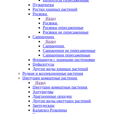
Непентесы Пересаженные
Пузырчатки
Ростки хищных растений
Росянки
Назад
Росянки
Росянки пересаженные
Росянки не пересаженные
Саррацении
Назад
Саррацении
Саррацении не пересаженные
Саррацении пересаженные
Флорариум с хищными растениями
Цефалотусы
Другие виды хищных растений
Редкие и коллекционные растения
Цветущие комнатные растения
Назад
Цветущие комнатные растения
Антуриумы
Драгоценные орхидеи
Другие виды цветущих растений
Зантедескии
Каланхоэ Розалины