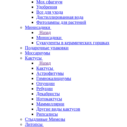
Мох сфагнум
Удобрения
Все для ухода
Дистиллированная вода
Фитолампы для растений
Минисадики
Назад
Минисадики
Суккуленты в керамических горшках
Подарочные упаковки
Моссариумы
Кактусы
Назад
Кактусы
Астрофитумы
Гимнокалициумы
Опунции
Ребуции
Декабристы
Нотокактусы
Маммиллярии
Другие виды кактусов
Рипсалисы
Стыдливые Мимозы
Литопсы