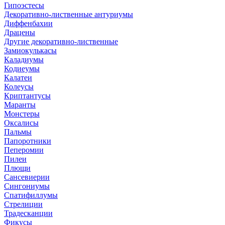
Гипоэстесы
Декоративно-лиственные антуриумы
Диффенбахии
Драцены
Другие декоративно-лиственные
Замиокулькасы
Каладиумы
Кодиеумы
Калатеи
Колеусы
Криптантусы
Маранты
Монстеры
Оксалисы
Пальмы
Папоротники
Пеперомии
Пилеи
Плющи
Сансевиерии
Сингониумы
Спатифиллумы
Стрелиции
Традесканции
Фикусы