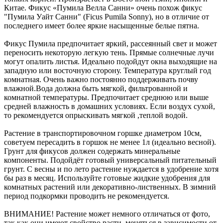
Китае. Фикус «Пумила Велла Санни» очень похож фикус
"Пумила Уайт Санни" (Ficus Pumila Sonny), но в отличие от
последнего имеет более яркие насыщенные белые пятна.
Фикус Пумила предпочитает яркий, рассеянный свет и может
переносить некоторую легкую тень. Прямые солнечные лучи
могут опалить листья. Идеально подойдут окна выходящие на
западную или восточную сторону. Температура круглый год
комнатная. Очень важно постоянно поддерживать почву
влажной.Вода должна быть мягкой, фильтрованной и
комнатной температуры. Предпочитает среднюю или выше
средней влажность в домашних условиях. Если воздух сухой,
то рекомендуется опрыскивать мягкой ,теплой водой.
Растение в транспортировочном горшке диаметром 10см,
советуем пересадить в горшок не менее 1л (идеально весной).
Грунт для фикусов должен содержать минеральные
компоненты. Подойдёт готовый универсальный питательный
грунт. С весны и по лето растение нуждается в удобрение хотя
бы раз в месяц. Используйте готовые жидкие удобрения для
комнатных растений или декоративно-лиственных. В зимний
период подкормки проводить не рекомендуется.
ВНИМАНИЕ! Растение может немного отличаться от фото,
так как они имеют свойство расти, меняться в зависимости от