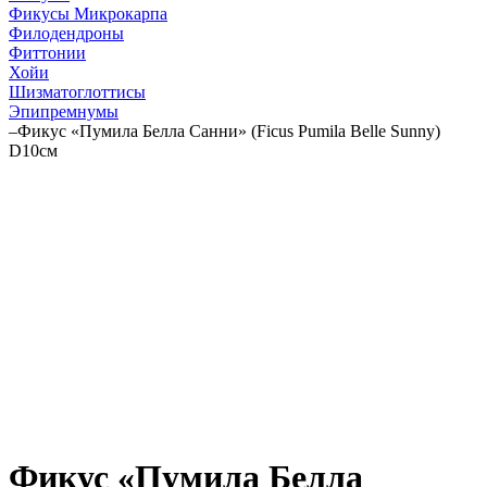
Фикусы Микрокарпа
Филодендроны
Фиттонии
Хойи
Шизматоглоттисы
Эпипремнумы
–
Фикус «Пумила Белла Санни» (Ficus Pumila Belle Sunny)
D10см
Фикус «Пумила Белла