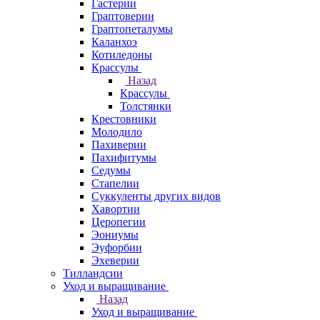
Гастерии
Граптоверии
Граптопеталумы
Каланхоэ
Котиледоны
Крассулы
Назад
Крассулы
Толстянки
Крестовники
Молодило
Пахиверии
Пахифитумы
Седумы
Стапелии
Суккуленты других видов
Хавортии
Церопегии
Эониумы
Эуфорбии
Эхеверии
Тилландсии
Уход и выращивание
Назад
Уход и выращивание