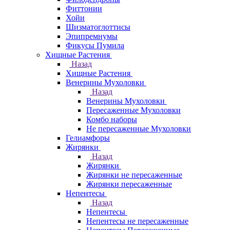
Фиттонии
Хойи
Шизматоглоттисы
Эпипремнумы
Фикусы Пумила
Хищные Растения
Назад
Хищные Растения
Венерины Мухоловки
Назад
Венерины Мухоловки
Пересаженные Мухоловки
Комбо наборы
Не пересаженные Мухоловки
Гелиамфоры
Жирянки
Назад
Жирянки
Жирянки не пересаженные
Жирянки пересаженные
Непентесы
Назад
Непентесы
Непентесы не пересаженные