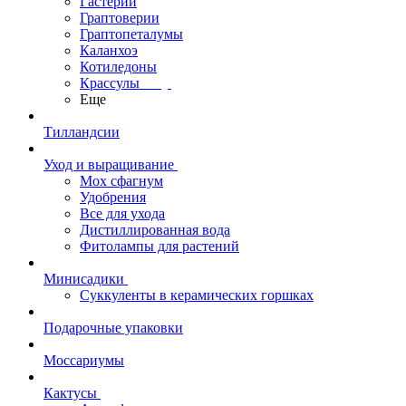
Гастерии
Граптоверии
Граптопеталумы
Каланхоэ
Котиледоны
Крассулы
Еще
Тилландсии
Уход и выращивание
Мох сфагнум
Удобрения
Все для ухода
Дистиллированная вода
Фитолампы для растений
Минисадики
Суккуленты в керамических горшках
Подарочные упаковки
Моссариумы
Кактусы