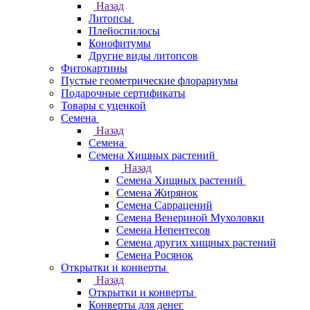
Назад
Литопсы
Плейоспилосы
Конофитумы
Другие виды литопсов
Фитокартины
Пустые геометрические флорариумы
Подарочные сертификаты
Товары с уценкой
Семена
Назад
Семена
Семена Хищных растений
Назад
Семена Хищных растений
Семена Жирянок
Семена Саррацений
Семена Венериной Мухоловки
Семена Непентесов
Семена других хищных растений
Семена Росянок
Открытки и конверты
Назад
Открытки и конверты
Конверты для денег