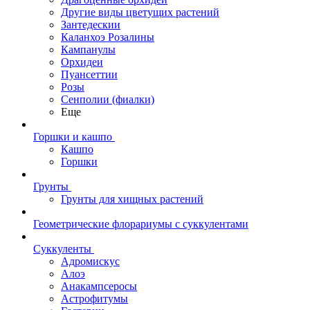
Другие виды цветущих растений
Зантедескии
Каланхоэ Розалины
Кампанулы
Орхидеи
Пуансеттии
Розы
Сенполии (фиалки)
Еще
Горшки и кашпо
Кашпо
Горшки
Грунты
Грунты для хищных растений
Геометрические флорариумы с суккулентами
Суккуленты
Адромискус
Алоэ
Анакампсеросы
Астрофитумы