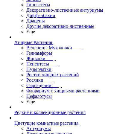
Гипоэстесы
Декоративно-лиственные антуриумы
Диффенбахии
Драцены
Другие декоративно-лиственные
Еще
Хищные Растения
Венерины Мухоловки
Гелиамфоры
Жирянки
Непентесы
Пузырчатки
Ростки хищных растений
Росянки
Саррацении
Флорариум с хищными растениями
Цефалотусы
Еще
Редкие и коллекционные растения
Цветущие комнатные растения
Антуриумы
Драгоценные орхидеи