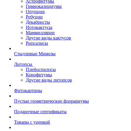
Астрофитумы
Гимнокалициумы
Опунции
Ребуции
Декабристы
Нотокактусы
Маммиллярии
Другие виды кактусов
Рипсалисы
Стыдливые Мимозы
Литопсы
Плейоспилосы
Конофитумы
Другие виды литопсов
Фитокартины
Пустые геометрические флорариумы
Подарочные сертификаты
Товары с уценкой