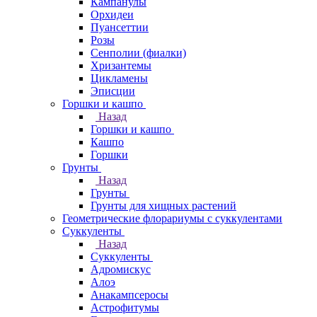
Кампанулы
Орхидеи
Пуансеттии
Розы
Сенполии (фиалки)
Хризантемы
Цикламены
Эписции
Горшки и кашпо
Назад
Горшки и кашпо
Кашпо
Горшки
Грунты
Назад
Грунты
Грунты для хищных растений
Геометрические флорариумы с суккулентами
Суккуленты
Назад
Суккуленты
Адромискус
Алоэ
Анакампсеросы
Астрофитумы