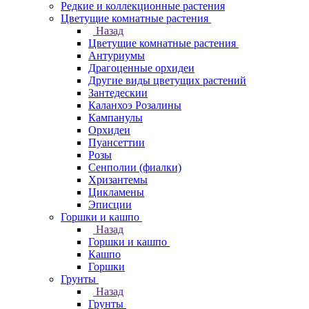
Редкие и коллекционные растения
Цветущие комнатные растения
Назад
Цветущие комнатные растения
Антуриумы
Драгоценные орхидеи
Другие виды цветущих растений
Зантедескии
Каланхоэ Розалины
Кампанулы
Орхидеи
Пуансеттии
Розы
Сенполии (фиалки)
Хризантемы
Цикламены
Эписции
Горшки и кашпо
Назад
Горшки и кашпо
Кашпо
Горшки
Грунты
Назад
Грунты