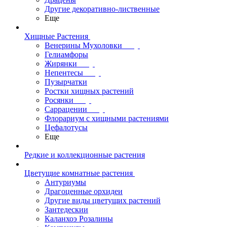
Другие декоративно-лиственные
Еще
Хищные Растения
Венерины Мухоловки
Гелиамфоры
Жирянки
Непентесы
Пузырчатки
Ростки хищных растений
Росянки
Саррацении
Флорариум с хищными растениями
Цефалотусы
Еще
Редкие и коллекционные растения
Цветущие комнатные растения
Антуриумы
Драгоценные орхидеи
Другие виды цветущих растений
Зантедескии
Каланхоэ Розалины