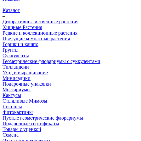
–
Каталог
–
Декоративно-лиственные растения
Хищные Растения
Редкие и коллекционные растения
Цветущие комнатные растения
Горшки и кашпо
Грунты
Суккуленты
Геометрические флорариумы с суккулентами
Тилландсии
Уход и выращивание
Минисадики
Подарочные упаковки
Моссариумы
Кактусы
Стыдливые Мимозы
Литопсы
Фитокартины
Пустые геометрические флорариумы
Подарочные сертификаты
Товары с уценкой
Семена
Открытки и конверты