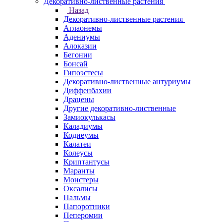
Декоративно-лиственные растения
Назад
Декоративно-лиственные растения
Аглаонемы
Адениумы
Алоказии
Бегонии
Бонсай
Гипоэстесы
Декоративно-лиственные антуриумы
Диффенбахии
Драцены
Другие декоративно-лиственные
Замиокулькасы
Каладиумы
Кодиеумы
Калатеи
Колеусы
Криптантусы
Маранты
Монстеры
Оксалисы
Пальмы
Папоротники
Пеперомии