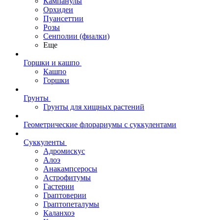
Кампанулы
Орхидеи
Пуансеттии
Розы
Сенполии (фиалки)
Еще
Горшки и кашпо
Кашпо
Горшки
Грунты
Грунты для хищных растений
Геометрические флорариумы с суккулентами
Суккуленты
Адромискус
Алоэ
Анакампсеросы
Астрофитумы
Гастерии
Граптоверии
Граптопеталумы
Каланхоэ