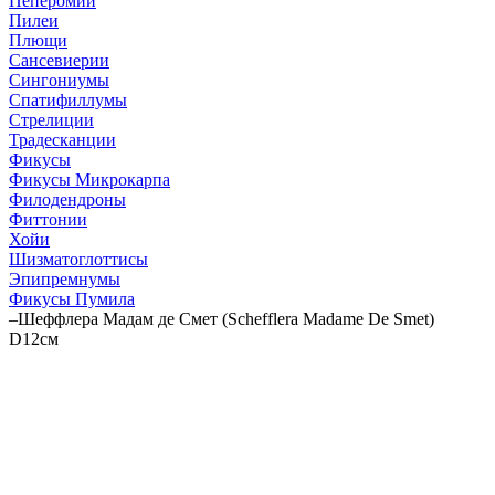
Пеперомии
Пилеи
Плющи
Сансевиерии
Сингониумы
Спатифиллумы
Стрелиции
Традесканции
Фикусы
Фикусы Микрокарпа
Филодендроны
Фиттонии
Хойи
Шизматоглоттисы
Эпипремнумы
Фикусы Пумила
–
Шеффлера Мадам де Смет (Schefflera Madame De Smet)
D12см