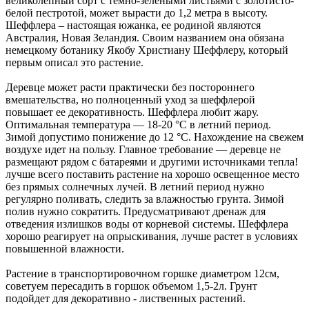
великолепный сорт с темно-зелеными листьями с золотисто-
белой пестротой, может вырасти до 1,2 метра в высоту.
Шеффлера – настоящая южанка, ее родиной являются
Австралия, Новая Зеландия. Своим названием она обязана
немецкому ботанику Якобу Христиану Шеффлеру, который
первым описал это растение.
Деревце может расти практически без постороннего
вмешательства, но полноценный уход за шеффлерой
повышает ее декоративность. Шеффлера любит жару.
Оптимальная температура — 18-20 °C в летний период.
Зимой допустимо понижение до 12 °C. Нахождение на свежем
воздухе идет на пользу. Главное требование — деревце не
размещают рядом с батареями и другими источниками тепла!
лучше всего поставить растение на хорошо освещенное место
без прямых солнечных лучей. В летний период нужно
регулярно поливать, следить за влажностью грунта. Зимой
полив нужно сократить. Предусматривают дренаж для
отведения излишков воды от корневой системы. Шеффлера
хорошо реагирует на опрыскивания, лучше растет в условиях
повышенной влажности.
Растение в транспортировочном горшке диаметром 12см,
советуем пересадить в горшок объемом 1,5-2л. Грунт
подойдет для декоративно - лиственных растений.