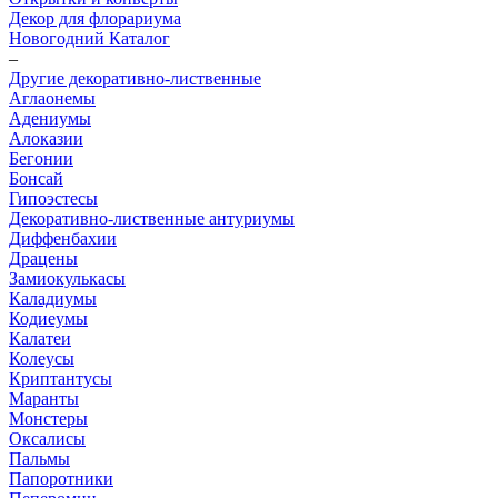
Декор для флорариума
Новогодний Каталог
–
Другие декоративно-лиственные
Аглаонемы
Адениумы
Алоказии
Бегонии
Бонсай
Гипоэстесы
Декоративно-лиственные антуриумы
Диффенбахии
Драцены
Замиокулькасы
Каладиумы
Кодиеумы
Калатеи
Колеусы
Криптантусы
Маранты
Монстеры
Оксалисы
Пальмы
Папоротники