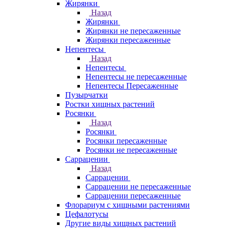
Жирянки
Назад
Жирянки
Жирянки не пересаженные
Жирянки пересаженные
Непентесы
Назад
Непентесы
Непентесы не пересаженные
Непентесы Пересаженные
Пузырчатки
Ростки хищных растений
Росянки
Назад
Росянки
Росянки пересаженные
Росянки не пересаженные
Саррацении
Назад
Саррацении
Саррацении не пересаженные
Саррацении пересаженные
Флорариум с хищными растениями
Цефалотусы
Другие виды хищных растений