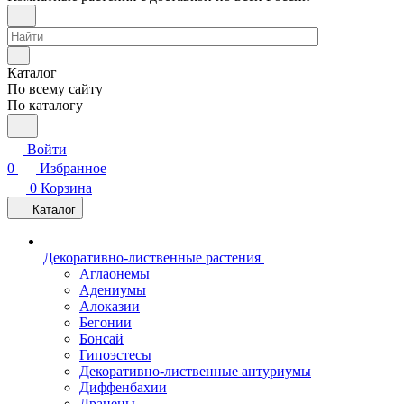
Каталог
По всему сайту
По каталогу
Войти
0
Избранное
0
Корзина
Каталог
Декоративно-лиственные растения
Аглаонемы
Адениумы
Алоказии
Бегонии
Бонсай
Гипоэстесы
Декоративно-лиственные антуриумы
Диффенбахии
Драцены