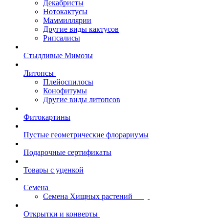
Декабристы
Нотокактусы
Маммиллярии
Другие виды кактусов
Рипсалисы
Стыдливые Мимозы
Литопсы
Плейоспилосы
Конофитумы
Другие виды литопсов
Фитокартины
Пустые геометрические флорариумы
Подарочные сертификаты
Товары с уценкой
Семена
Семена Хищных растений
Открытки и конверты