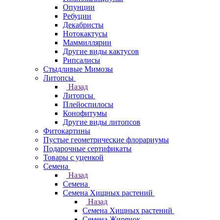
Опунции
Ребуции
Декабристы
Нотокактусы
Маммиллярии
Другие виды кактусов
Рипсалисы
Стыдливые Мимозы
Литопсы
Назад
Литопсы
Плейоспилосы
Конофитумы
Другие виды литопсов
Фитокартины
Пустые геометрические флорариумы
Подарочные сертификаты
Товары с уценкой
Семена
Назад
Семена
Семена Хищных растений
Назад
Семена Хищных растений
Семена Жирянок