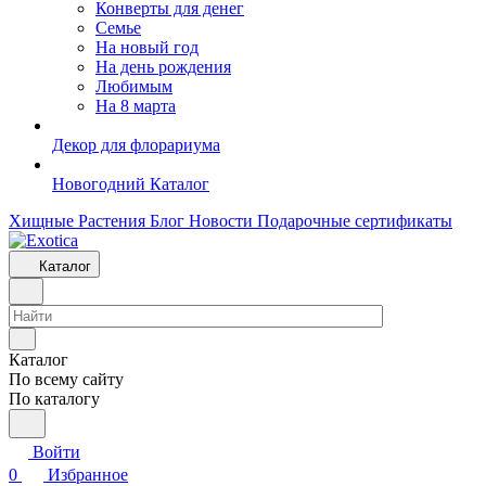
Конверты для денег
Семье
На новый год
На день рождения
Любимым
На 8 марта
Декор для флорариума
Новогодний Каталог
Хищные Растения
Блог
Новости
Подарочные сертификаты
Каталог
Каталог
По всему сайту
По каталогу
Войти
0
Избранное