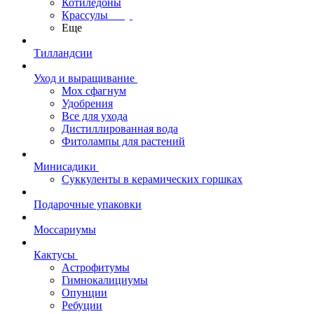
Котиледоны
Крассулы
Еще
Тилландсии
Уход и выращивание
Мох сфагнум
Удобрения
Все для ухода
Дистиллированная вода
Фитолампы для растений
Минисадики
Суккуленты в керамических горшках
Подарочные упаковки
Моссариумы
Кактусы
Астрофитумы
Гимнокалициумы
Опунции
Ребуции