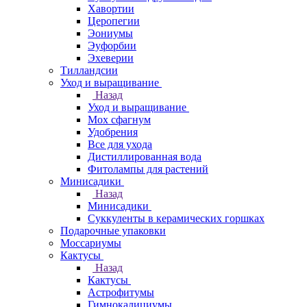
Хавортии
Церопегии
Эониумы
Эуфорбии
Эхеверии
Тилландсии
Уход и выращивание
Назад
Уход и выращивание
Мох сфагнум
Удобрения
Все для ухода
Дистиллированная вода
Фитолампы для растений
Минисадики
Назад
Минисадики
Суккуленты в керамических горшках
Подарочные упаковки
Моссариумы
Кактусы
Назад
Кактусы
Астрофитумы
Гимнокалициумы