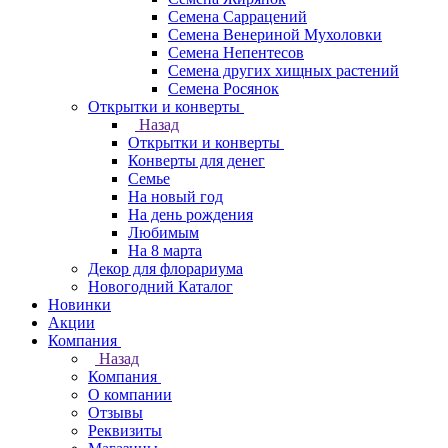
Семена Саррацений
Семена Венериной Мухоловки
Семена Непентесов
Семена других хищных растений
Семена Росянок
Открытки и конверты
Назад
Открытки и конверты
Конверты для денег
Семье
На новый год
На день рождения
Любимым
На 8 марта
Декор для флорариума
Новогодний Каталог
Новинки
Акции
Компания
Назад
Компания
О компании
Отзывы
Реквизиты