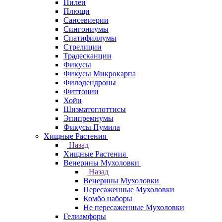
Пилеи
Плющи
Сансевиерии
Сингониумы
Спатифиллумы
Стрелиции
Традесканции
Фикусы
Фикусы Микрокарпа
Филодендроны
Фиттонии
Хойи
Шизматоглоттисы
Эпипремнумы
Фикусы Пумила
Хищные Растения
Назад
Хищные Растения
Венерины Мухоловки
Назад
Венерины Мухоловки
Пересаженные Мухоловки
Комбо наборы
Не пересаженные Мухоловки
Гелиамфоры