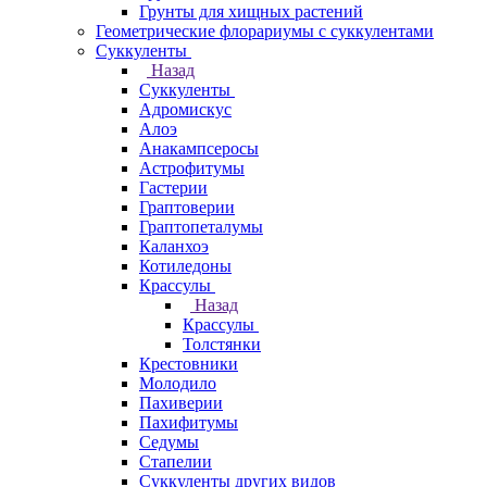
Грунты для хищных растений
Геометрические флорариумы с суккулентами
Суккуленты
Назад
Суккуленты
Адромискус
Алоэ
Анакампсеросы
Астрофитумы
Гастерии
Граптоверии
Граптопеталумы
Каланхоэ
Котиледоны
Крассулы
Назад
Крассулы
Толстянки
Крестовники
Молодило
Пахиверии
Пахифитумы
Седумы
Стапелии
Суккуленты других видов