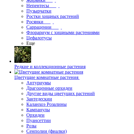
Жирянки
Непентесы
Пузырчатки
Ростки хищных растений
Росянки
Саррацении
Флорариум с хищными растениями
Цефалотусы
Еще
Редкие и коллекционные растения
Цветущие комнатные растения
Антуриумы
Драгоценные орхидеи
Другие виды цветущих растений
Зантедескии
Каланхоэ Розалины
Кампанулы
Орхидеи
Пуансеттии
Розы
Сенполии (фиалки)