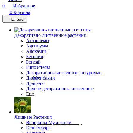
0
Избранное
0
Корзина
Каталог
Декоративно-лиственные растения
Аглаонемы
Адениумы
Алоказии
Бегонии
Бонсай
Гипоэстесы
Декоративно-лиственные антуриумы
Диффенбахии
Драцены
Другие декоративно-лиственные
Еще
Хищные Растения
Венерины Мухоловки
Гелиамфоры