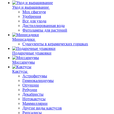
Уход и выращивание
Мох сфагнум
Удобрения
Все для ухода
Дистиллированная вода
Фитолампы для растений
Минисадики
Суккуленты в керамических горшках
Подарочные упаковки
Моссариумы
Кактусы
Астрофитумы
Гимнокалициумы
Опунции
Ребуции
Декабристы
Нотокактусы
Маммиллярии
Другие виды кактусов
Рипсалисы