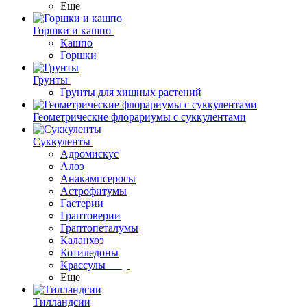
Еще
Горшки и кашпо
Кашпо
Горшки
Грунты
Грунты для хищных растений
Геометрические флорариумы с суккулентами
Суккуленты
Адромискус
Алоэ
Анакампсеросы
Астрофитумы
Гастерии
Граптоверии
Граптопеталумы
Каланхоэ
Котиледоны
Крассулы
Еще
Тилландсии