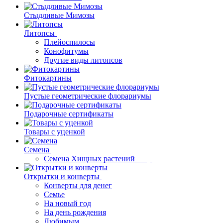
Стыдливые Мимозы
Литопсы
Плейоспилосы
Конофитумы
Другие виды литопсов
Фитокартины
Пустые геометрические флорариумы
Подарочные сертификаты
Товары с уценкой
Семена
Семена Хищных растений
Открытки и конверты
Конверты для денег
Семье
На новый год
На день рождения
Любимым