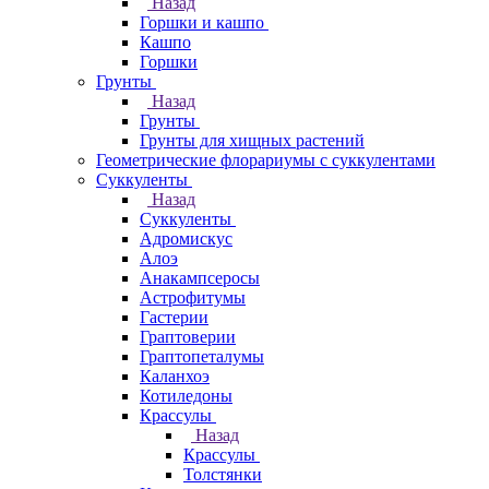
Назад
Горшки и кашпо
Кашпо
Горшки
Грунты
Назад
Грунты
Грунты для хищных растений
Геометрические флорариумы с суккулентами
Суккуленты
Назад
Суккуленты
Адромискус
Алоэ
Анакампсеросы
Астрофитумы
Гастерии
Граптоверии
Граптопеталумы
Каланхоэ
Котиледоны
Крассулы
Назад
Крассулы
Толстянки