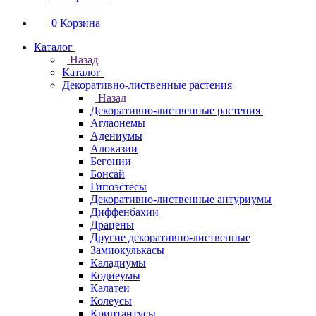
0
Корзина
Каталог
Назад
Каталог
Декоративно-лиственные растения
Назад
Декоративно-лиственные растения
Аглаонемы
Адениумы
Алоказии
Бегонии
Бонсай
Гипоэстесы
Декоративно-лиственные антуриумы
Диффенбахии
Драцены
Другие декоративно-лиственные
Замиокулькасы
Каладиумы
Кодиеумы
Калатеи
Колеусы
Криптантусы