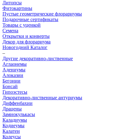
Литопсы
Фитокартины
Пустые геометрические флорариумы
Подарочные сертификаты
Товары с уценкой
Семена
Открытки и конверты
Декор для флорариума
Новогодний Каталог
–
Другие декоративно-лиственные
Аглаонемы
Адениумы
Алоказии
Бегонии
Бонсай
Гипоэстесы
Декоративно-лиственные антуриумы
Диффенбахии
Драцены
Замиокулькасы
Каладиумы
Кодиеумы
Калатеи
Колеусы