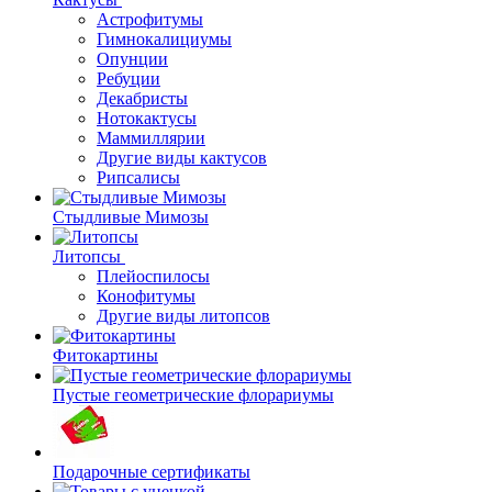
Астрофитумы
Гимнокалициумы
Опунции
Ребуции
Декабристы
Нотокактусы
Маммиллярии
Другие виды кактусов
Рипсалисы
Стыдливые Мимозы
Литопсы
Плейоспилосы
Конофитумы
Другие виды литопсов
Фитокартины
Пустые геометрические флорариумы
Подарочные сертификаты