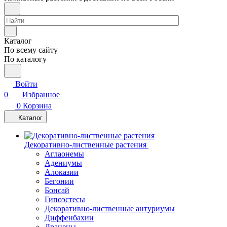
Каталог
По всему сайту
По каталогу
Войти
0
Избранное
0
Корзина
Каталог
Декоративно-лиственные растения
Аглаонемы
Адениумы
Алоказии
Бегонии
Бонсай
Гипоэстесы
Декоративно-лиственные антуриумы
Диффенбахии
Драцены