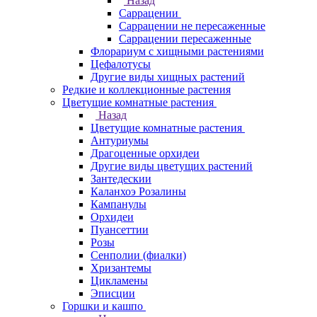
Назад
Саррацении
Саррацении не пересаженные
Саррацении пересаженные
Флорариум с хищными растениями
Цефалотусы
Другие виды хищных растений
Редкие и коллекционные растения
Цветущие комнатные растения
Назад
Цветущие комнатные растения
Антуриумы
Драгоценные орхидеи
Другие виды цветущих растений
Зантедескии
Каланхоэ Розалины
Кампанулы
Орхидеи
Пуансеттии
Розы
Сенполии (фиалки)
Хризантемы
Цикламены
Эписции
Горшки и кашпо