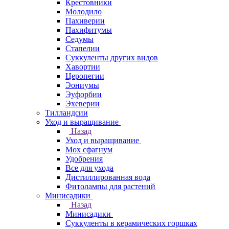
Крестовники
Молодило
Пахиверии
Пахифитумы
Седумы
Стапелии
Суккуленты других видов
Хавортии
Церопегии
Эониумы
Эуфорбии
Эхеверии
Тилландсии
Уход и выращивание
Назад
Уход и выращивание
Мох сфагнум
Удобрения
Все для ухода
Дистиллированная вода
Фитолампы для растений
Минисадики
Назад
Минисадики
Суккуленты в керамических горшках