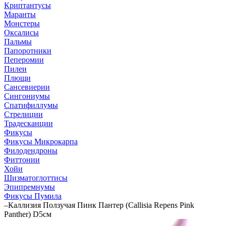
Криптантусы
Маранты
Монстеры
Оксалисы
Пальмы
Папоротники
Пеперомии
Пилеи
Плющи
Сансевиерии
Сингониумы
Спатифиллумы
Стрелиции
Традесканции
Фикусы
Фикусы Микрокарпа
Филодендроны
Фиттонии
Хойи
Шизматоглоттисы
Эпипремнумы
Фикусы Пумила
–
Каллизия Ползучая Пинк Пантер (Callisia Repens Pink
Panther) D5см