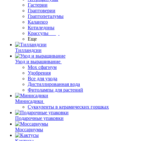
Гастерии
Граптоверии
Граптопеталумы
Каланхоэ
Котиледоны
Крассулы
Еще
Тилландсии
Уход и выращивание
Мох сфагнум
Удобрения
Все для ухода
Дистиллированная вода
Фитолампы для растений
Минисадики
Суккуленты в керамических горшках
Подарочные упаковки
Моссариумы
Кактусы