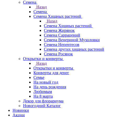
Семена
Назад
Семена
Семена Хищных растений
Назад
Семена Хищных растений
Семена Жирянок
Семена Саррацений
Семена Венериной Мухоловки
Семена Непентесов
Семена других хищных растений
Семена Росянок
Открытки и конверты
Назад
Открытки и конверты
Конверты для денег
Семье
На новый год
На день рождения
Любимым
На 8 марта
Декор для флорариума
Новогодний Каталог
Новинки
Акции