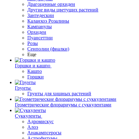
Драгоценные орхидеи
Другие виды цветущих растений
Зантедескии
Каланхоэ Розалины
Кампанулы
Орхидеи
Пуансеттии
Розы
Сенполии (фиалки)
Еще
Горшки и кашпо
Кашпо
Горшки
Грунты
Грунты для хищных растений
Геометрические флорариумы с суккулентами
Суккуленты
Адромискус
Алоэ
Анакампсеросы
Астрофитумы