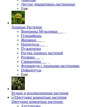
Другие декоративно-лиственные
Еще
Хищные Растения
Венерины Мухоловки
Гелиамфоры
Жирянки
Непентесы
Пузырчатки
Ростки хищных растений
Росянки
Саррацении
Флорариум с хищными растениями
Цефалотусы
Еще
Редкие и коллекционные растения
Цветущие комнатные растения
Антуриумы