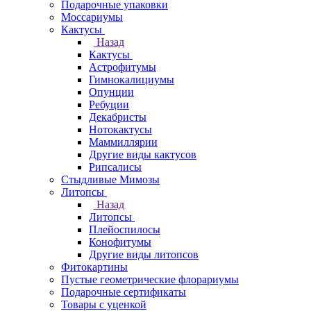
Подарочные упаковки
Моссариумы
Кактусы
Назад
Кактусы
Астрофитумы
Гимнокалициумы
Опунции
Ребуции
Декабристы
Нотокактусы
Маммиллярии
Другие виды кактусов
Рипсалисы
Стыдливые Мимозы
Литопсы
Назад
Литопсы
Плейоспилосы
Конофитумы
Другие виды литопсов
Фитокартины
Пустые геометрические флорариумы
Подарочные сертификаты
Товары с уценкой