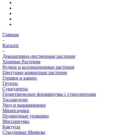
Главная
–
Каталог
–
Декоративно-лиственные растения
Хищные Растения
Редкие и коллекционные растения
Цветущие комнатные растения
Горшки и кашпо
Грунты
Суккуленты
Геометрические флорариумы с суккулентами
Тилландсии
Уход и выращивание
Минисадики
Подарочные упаковки
Моссариумы
Кактусы
Стыдливые Мимозы