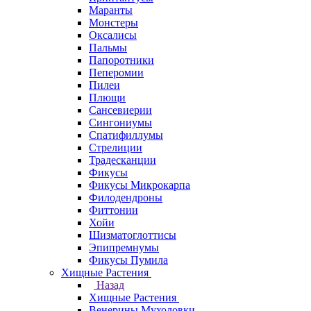
Маранты
Монстеры
Оксалисы
Пальмы
Папоротники
Пеперомии
Пилеи
Плющи
Сансевиерии
Сингониумы
Спатифиллумы
Стрелиции
Традесканции
Фикусы
Фикусы Микрокарпа
Филодендроны
Фиттонии
Хойи
Шизматоглоттисы
Эпипремнумы
Фикусы Пумила
Хищные Растения
Назад
Хищные Растения
Венерины Мухоловки