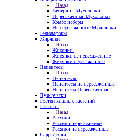
Назад
Венерины Мухоловки
Пересаженные Мухоловки
Комбо наборы
Не пересаженные Мухоловки
Гелиамфоры
Жирянки
Назад
Жирянки
Жирянки не пересаженные
Жирянки пересаженные
Непентесы
Назад
Непентесы
Непентесы не пересаженные
Непентесы Пересаженные
Пузырчатки
Ростки хищных растений
Росянки
Назад
Росянки
Росянки пересаженные
Росянки не пересаженные
Саррацении