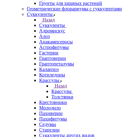
Грунты для хищных растений
Геометрические флорариумы с суккулентами
Суккуленты
Назад
Суккуленты
Адромискус
Алоэ
Анакампсеросы
Астрофитумы
Гастерии
Граптоверии
Граптопеталумы
Каланхоэ
Котиледоны
Крассулы
Назад
Крассулы
Толстянки
Крестовники
Молодило
Пахиверии
Пахифитумы
Седумы
Стапелии
Суккуленты других видов