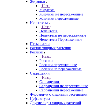
Жирянки
Назад
Жирянки
Жирянки не пересаженные
Жирянки пересаженные
Непентесы
Назад
Непентесы
Непентесы не пересаженные
Непентесы Пересаженные
Пузырчатки
Ростки хищных растений
Росянки
Назад
Росянки
Росянки пересаженные
Росянки не пересаженные
Саррацении
Назад
Саррацении
Саррацении не пересаженные
Саррацении пересаженные
Флорариум с хищными растениями
Цефалотусы
Другие виды хищных растений