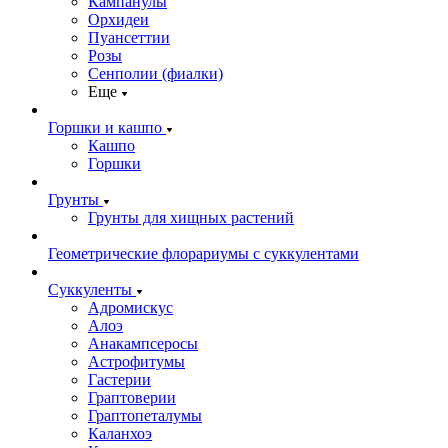
Кампанулы
Орхидеи
Пуансеттии
Розы
Сенполии (фиалки)
Еще
Горшки и кашпо
Кашпо
Горшки
Грунты
Грунты для хищных растений
Геометрические флорариумы с суккулентами
Суккуленты
Адромискус
Алоэ
Анакампсеросы
Астрофитумы
Гастерии
Граптоверии
Граптопеталумы
Каланхоэ