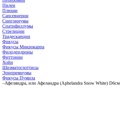
Пеперомии
Пилеи
Плющи
Сансевиерии
Сингониумы
Спатифиллумы
Стрелиции
Традесканции
Фикусы
Фикусы Микрокарпа
Филодендроны
Фиттонии
Хойи
Шизматоглоттисы
Эпипремнумы
Фикусы Пумила
–
Афеляндра, или Афеландра (Aphelandra Snow White) D6см