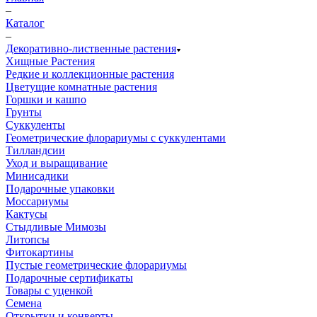
–
Каталог
–
Декоративно-лиственные растения
Хищные Растения
Редкие и коллекционные растения
Цветущие комнатные растения
Горшки и кашпо
Грунты
Суккуленты
Геометрические флорариумы с суккулентами
Тилландсии
Уход и выращивание
Минисадики
Подарочные упаковки
Моссариумы
Кактусы
Стыдливые Мимозы
Литопсы
Фитокартины
Пустые геометрические флорариумы
Подарочные сертификаты
Товары с уценкой
Семена
Открытки и конверты