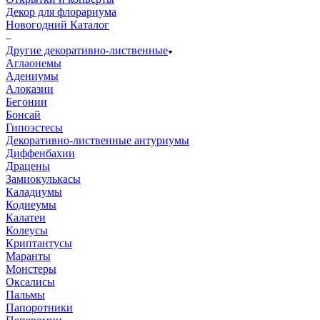
Декор для флорариума
Новогодний Каталог
–
Другие декоративно-лиственные
Аглаонемы
Адениумы
Алоказии
Бегонии
Бонсай
Гипоэстесы
Декоративно-лиственные антуриумы
Диффенбахии
Драцены
Замиокулькасы
Каладиумы
Кодиеумы
Калатеи
Колеусы
Криптантусы
Маранты
Монстеры
Оксалисы
Пальмы
Папоротники