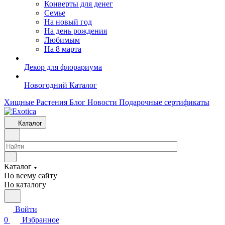
Конверты для денег
Семье
На новый год
На день рождения
Любимым
На 8 марта
Декор для флорариума
Новогодний Каталог
Хищные Растения
Блог
Новости
Подарочные сертификаты
Каталог
Каталог
По всему сайту
По каталогу
Войти
0
Избранное