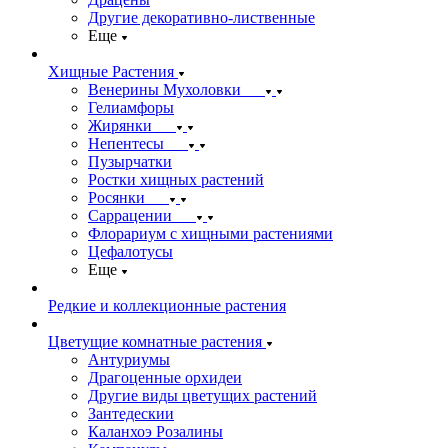
Другие декоративно-лиственные
Еще
Хищные Растения
Венерины Мухоловки
Гелиамфоры
Жирянки
Непентесы
Пузырчатки
Ростки хищных растений
Росянки
Саррацении
Флорариум с хищными растениями
Цефалотусы
Еще
Редкие и коллекционные растения
Цветущие комнатные растения
Антуриумы
Драгоценные орхидеи
Другие виды цветущих растений
Зантедескии
Каланхоэ Розалины