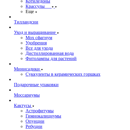
Котиледоны
Крассулы
Еще
Тилландсии
Уход и выращивание
Мох сфагнум
Удобрения
Все для ухода
Дистиллированная вода
Фитолампы для растений
Минисадики
Суккуленты в керамических горшках
Подарочные упаковки
Моссариумы
Кактусы
Астрофитумы
Гимнокалициумы
Опунции
Ребуции