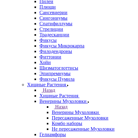
Пилеи
Плющи
Сансевиерии
Сингониумы
Спатифиллумы
Стрелиции
Традесканции
Фикусы
Фикусы Микрокарпа
Филодендроны
Фиттонии
Хойи
Шизматоглоттисы
Эпипремнумы
Фикусы Пумила
Хищные Растения
Назад
Хищные Растения
Венерины Мухоловки
Назад
Венерины Мухоловки
Пересаженные Мухоловки
Комбо наборы
Не пересаженные Мухоловки
Гелиамфоры