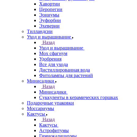
Хавортии
Церопегии
Эониумы
Эуфорбии
Эхеверии
Тилландсии
Уход и выращивание
Назад
Уход и выращивание
Мох сфагнум
Удобрения
Все для ухода
Дистиллированная вода
Фитолампы для растений
Минисадики
Назад
Минисадики
Суккуленты в керамических горшках
Подарочные упаковки
Моссариумы
Кактусы
Назад
Кактусы
Астрофитумы
Гимнокалициумы