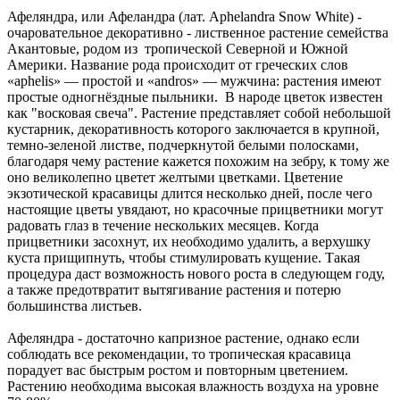
Афеляндра, или Афеландра (лат. Aphelandra Snow White) -
очаровательное декоративно - лиственное растение семейства
Акантовые, родом из тропической Северной и Южной
Америки. Название рода происходит от греческих слов
«aphelis» — простой и «andros» — мужчина: растения имеют
простые одногнёздные пыльники. В народе цветок известен
как "восковая свеча". Растение представляет собой небольшой
кустарник, декоративность которого заключается в крупной,
темно-зеленой листве, подчеркнутой белыми полосками,
благодаря чему растение кажется похожим на зебру, к тому же
оно великолепно цветет желтыми цветками. Цветение
экзотической красавицы длится несколько дней, после чего
настоящие цветы увядают, но красочные прицветники могут
радовать глаз в течение нескольких месяцев. Когда
прицветники засохнут, их необходимо удалить, а верхушку
куста прищипнуть, чтобы стимулировать кущение. Такая
процедура даст возможность нового роста в следующем году,
а также предотвратит вытягивание растения и потерю
большинства листьев.
Афеляндра - достаточно капризное растение, однако если
соблюдать все рекомендации, то тропическая красавица
порадует вас быстрым ростом и повторным цветением.
Растению необходима высокая влажность воздуха на уровне