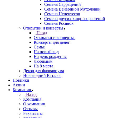
Семена Саррацений
Семена Венериной Мухоловки
Семена Непентесов
Семена других хищных растений
Семена Росянок
Открытки и конверты
Назад
Открытки и конверты
Конверты для денег
Семье
На новый год
На день рождения
Любимым
На 8 марта
Декор для флорариума
Новогодний Каталог
Новинки
Акции
Компания
Назад
Компания
О компании
Отзывы
Реквизиты