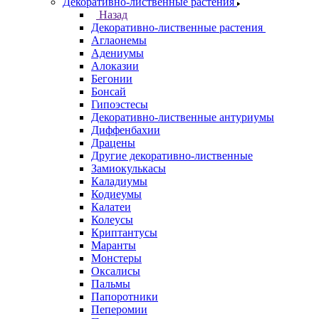
Декоративно-лиственные растения
Назад
Декоративно-лиственные растения
Аглаонемы
Адениумы
Алоказии
Бегонии
Бонсай
Гипоэстесы
Декоративно-лиственные антуриумы
Диффенбахии
Драцены
Другие декоративно-лиственные
Замиокулькасы
Каладиумы
Кодиеумы
Калатеи
Колеусы
Криптантусы
Маранты
Монстеры
Оксалисы
Пальмы
Папоротники
Пеперомии