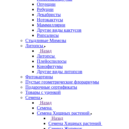
Опунции
Ребуции
Декабристы
Нотокактусы
Маммиллярии
Другие виды кактусов
Рипсалисы
Стыдливые Мимозы
Литопсы
Назад
Литопсы
Плейоспилосы
Конофитумы
Другие виды литопсов
Фитокартины
Пустые геометрические флорариумы
Подарочные сертификаты
Товары с уценкой
Семена
Назад
Семена
Семена Хищных растений
Назад
Семена Хищных растений
Семена Жирянок