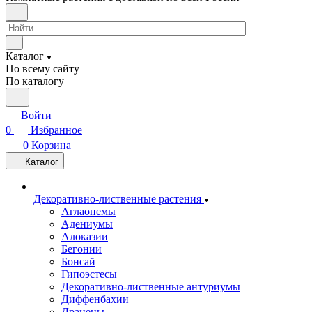
Каталог
По всему сайту
По каталогу
Войти
0
Избранное
0
Корзина
Каталог
Декоративно-лиственные растения
Аглаонемы
Адениумы
Алоказии
Бегонии
Бонсай
Гипоэстесы
Декоративно-лиственные антуриумы
Диффенбахии
Драцены