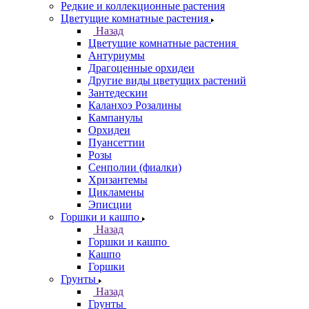
Редкие и коллекционные растения
Цветущие комнатные растения
Назад
Цветущие комнатные растения
Антуриумы
Драгоценные орхидеи
Другие виды цветущих растений
Зантедескии
Каланхоэ Розалины
Кампанулы
Орхидеи
Пуансеттии
Розы
Сенполии (фиалки)
Хризантемы
Цикламены
Эписции
Горшки и кашпо
Назад
Горшки и кашпо
Кашпо
Горшки
Грунты
Назад
Грунты