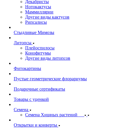
Декабристы
Нотокактусы
Маммиллярии
Другие виды кактусов
Рипсалисы
Стыдливые Мимозы
Литопсы
Плейоспилосы
Конофитумы
Другие виды литопсов
Фитокартины
Пустые геометрические флорариумы
Подарочные сертификаты
Товары с уценкой
Семена
Семена Хищных растений
Открытки и конверты