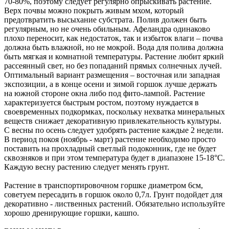
70-80%, поэтому следует регулярно опрыскивать растение.
Верх почвы можно покрыть живым мхом, который
предотвратить высыхание субстрата. Полив должен быть
регулярным, но не очень обильным. Афеландра одинаково
плохо переносит, как недостаток, так и избыток влаги – почва
должна быть влажной, но не мокрой. Вода для полива должна
быть мягкая и комнатной температуры. Растение любит яркий
рассеянный свет, но без попаданий прямых солнечных лучей.
Оптимальный вариант размещения – восточная или западная
экспозиции, а в конце осени и зимой горшок лучше держать
на южной стороне окна либо под фито-лампой. Растение
характеризуется быстрым ростом, поэтому нуждается в
своевременных подкормках, поскольку нехватка минеральных
веществ снижает декоративную привлекательность культуры.
С весны по осень следует удобрять растение каждые 2 недели.
В период покоя (ноябрь - март) растение необходимо просто
поставить на прохладный светлый подоконник, где не будет
сквозняков и при этом температура будет в диапазоне 15-18°C.
Каждую весну растению следует менять грунт.
Растение в транспортировочном горшке диаметром 6см,
советуем пересадить в горшок около 0,7л. Грунт подойдет для
декоративно - лиственных растений. Обязательно используйте
хорошо дренирующие горшки, кашпо.