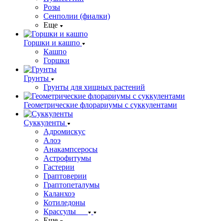
Розы
Сенполии (фиалки)
Еще
Горшки и кашпо
Кашпо
Горшки
Грунты
Грунты для хищных растений
Геометрические флорариумы с суккулентами
Суккуленты
Адромискус
Алоэ
Анакампсеросы
Астрофитумы
Гастерии
Граптоверии
Граптопеталумы
Каланхоэ
Котиледоны
Крассулы
Еще