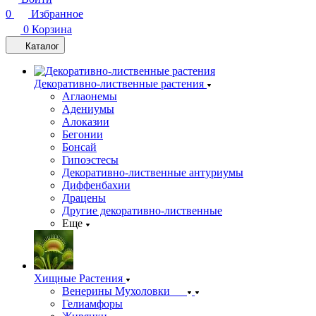
0
Избранное
0
Корзина
Каталог
Декоративно-лиственные растения
Аглаонемы
Адениумы
Алоказии
Бегонии
Бонсай
Гипоэстесы
Декоративно-лиственные антуриумы
Диффенбахии
Драцены
Другие декоративно-лиственные
Еще
Хищные Растения
Венерины Мухоловки
Гелиамфоры