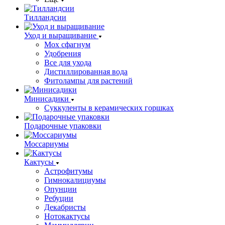
Тилландсии
Уход и выращивание
Мох сфагнум
Удобрения
Все для ухода
Дистиллированная вода
Фитолампы для растений
Минисадики
Суккуленты в керамических горшках
Подарочные упаковки
Моссариумы
Кактусы
Астрофитумы
Гимнокалициумы
Опунции
Ребуции
Декабристы
Нотокактусы