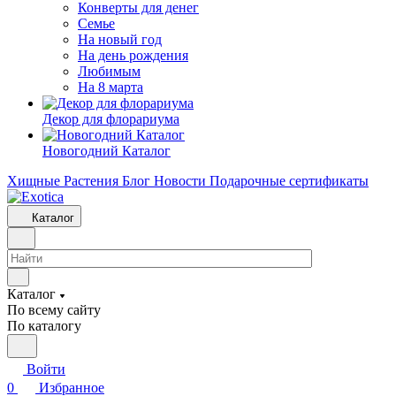
Конверты для денег
Семье
На новый год
На день рождения
Любимым
На 8 марта
Декор для флорариума
Новогодний Каталог
Хищные Растения
Блог
Новости
Подарочные сертификаты
Каталог
Каталог
По всему сайту
По каталогу
Войти
0
Избранное