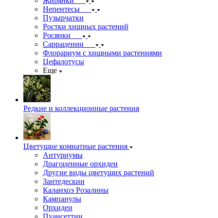
Жирянки
Непентесы
Пузырчатки
Ростки хищных растений
Росянки
Саррацении
Флорариум с хищными растениями
Цефалотусы
Еще
Редкие и коллекционные растения
Цветущие комнатные растения
Антуриумы
Драгоценные орхидеи
Другие виды цветущих растений
Зантедескии
Каланхоэ Розалины
Кампанулы
Орхидеи
Пуансеттии