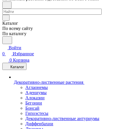
Каталог
По всему сайту
По каталогу
Войти
0
Избранное
0
Корзина
Каталог
Декоративно-лиственные растения
Аглаонемы
Адениумы
Алоказии
Бегонии
Бонсай
Гипоэстесы
Декоративно-лиственные антуриумы
Диффенбахии
Драцены