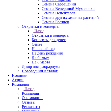
Семена Саррацений
Семена Венериной Мухоловки
Семена Непентесов
Семена других хищных растений
Семена Росянок
Открытки и конверты
Назад
Открытки и конверты
Конверты для денег
Семье
На новый год
На день рождения
Любимым
На 8 марта
Декор для флорариума
Новогодний Каталог
Новинки
Акции
Компания
Назад
Компания
О компании
Отзывы
Реквизиты