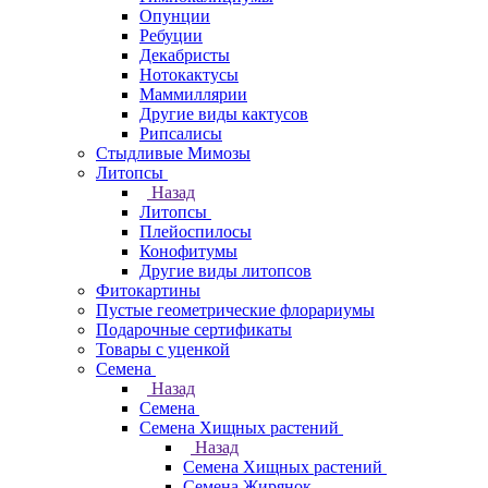
Опунции
Ребуции
Декабристы
Нотокактусы
Маммиллярии
Другие виды кактусов
Рипсалисы
Стыдливые Мимозы
Литопсы
Назад
Литопсы
Плейоспилосы
Конофитумы
Другие виды литопсов
Фитокартины
Пустые геометрические флорариумы
Подарочные сертификаты
Товары с уценкой
Семена
Назад
Семена
Семена Хищных растений
Назад
Семена Хищных растений
Семена Жирянок