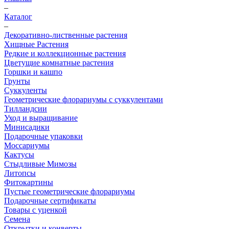
–
Каталог
–
Декоративно-лиственные растения
Хищные Растения
Редкие и коллекционные растения
Цветущие комнатные растения
Горшки и кашпо
Грунты
Суккуленты
Геометрические флорариумы с суккулентами
Тилландсии
Уход и выращивание
Минисадики
Подарочные упаковки
Моссариумы
Кактусы
Стыдливые Мимозы
Литопсы
Фитокартины
Пустые геометрические флорариумы
Подарочные сертификаты
Товары с уценкой
Семена
Открытки и конверты