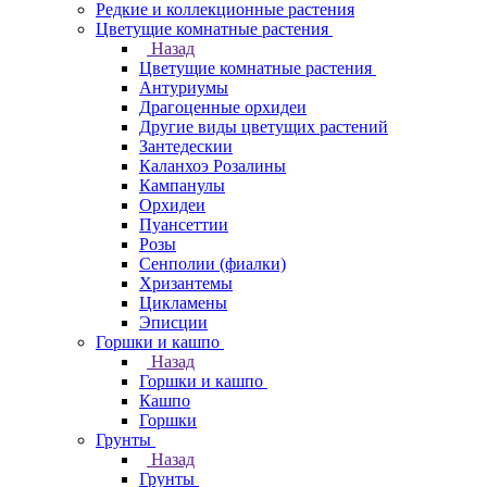
Редкие и коллекционные растения
Цветущие комнатные растения
Назад
Цветущие комнатные растения
Антуриумы
Драгоценные орхидеи
Другие виды цветущих растений
Зантедескии
Каланхоэ Розалины
Кампанулы
Орхидеи
Пуансеттии
Розы
Сенполии (фиалки)
Хризантемы
Цикламены
Эписции
Горшки и кашпо
Назад
Горшки и кашпо
Кашпо
Горшки
Грунты
Назад
Грунты