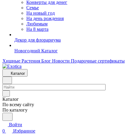
Конверты для денег
Семье
На новый год
На день рождения
Любимым
На 8 марта
Декор для флорариума
Новогодний Каталог
Хищные Растения
Блог
Новости
Подарочные сертификаты
Каталог
Каталог
По всему сайту
По каталогу
Войти
0
Избранное