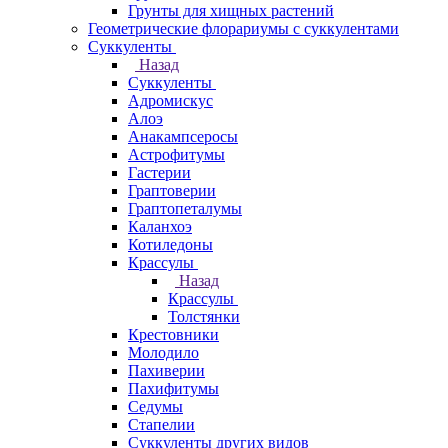
Грунты для хищных растений
Геометрические флорариумы с суккулентами
Суккуленты
Назад
Суккуленты
Адромискус
Алоэ
Анакампсеросы
Астрофитумы
Гастерии
Граптоверии
Граптопеталумы
Каланхоэ
Котиледоны
Крассулы
Назад
Крассулы
Толстянки
Крестовники
Молодило
Пахиверии
Пахифитумы
Седумы
Стапелии
Суккуленты других видов