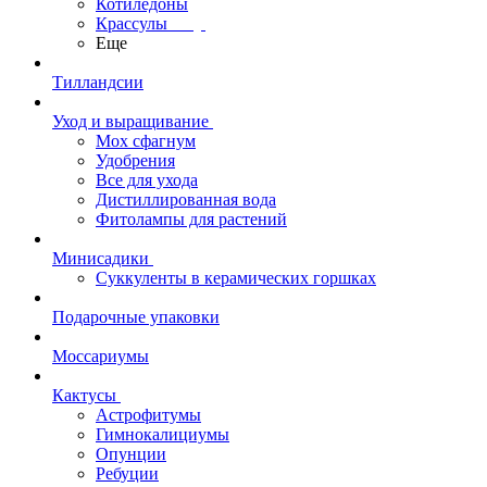
Котиледоны
Крассулы
Еще
Тилландсии
Уход и выращивание
Мох сфагнум
Удобрения
Все для ухода
Дистиллированная вода
Фитолампы для растений
Минисадики
Суккуленты в керамических горшках
Подарочные упаковки
Моссариумы
Кактусы
Астрофитумы
Гимнокалициумы
Опунции
Ребуции