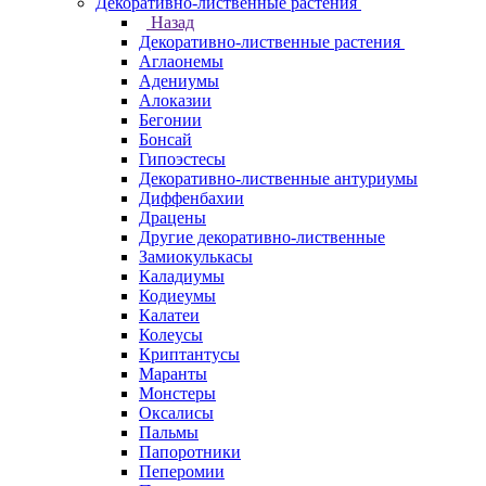
Декоративно-лиственные растения
Назад
Декоративно-лиственные растения
Аглаонемы
Адениумы
Алоказии
Бегонии
Бонсай
Гипоэстесы
Декоративно-лиственные антуриумы
Диффенбахии
Драцены
Другие декоративно-лиственные
Замиокулькасы
Каладиумы
Кодиеумы
Калатеи
Колеусы
Криптантусы
Маранты
Монстеры
Оксалисы
Пальмы
Папоротники
Пеперомии