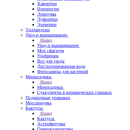
Хавортии
Церопегии
Эониумы
Эуфорбии
Эхеверии
Тилландсии
Уход и выращивание
Назад
Уход и выращивание
Мох сфагнум
Удобрения
Все для ухода
Дистиллированная вода
Фитолампы для растений
Минисадики
Назад
Минисадики
Суккуленты в керамических горшках
Подарочные упаковки
Моссариумы
Кактусы
Назад
Кактусы
Астрофитумы
Гимнокалициумы