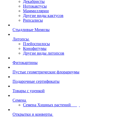
Декабристы
Нотокактусы
Маммиллярии
Другие виды кактусов
Рипсалисы
Стыдливые Мимозы
Литопсы
Плейоспилосы
Конофитумы
Другие виды литопсов
Фитокартины
Пустые геометрические флорариумы
Подарочные сертификаты
Товары с уценкой
Семена
Семена Хищных растений
Открытки и конверты