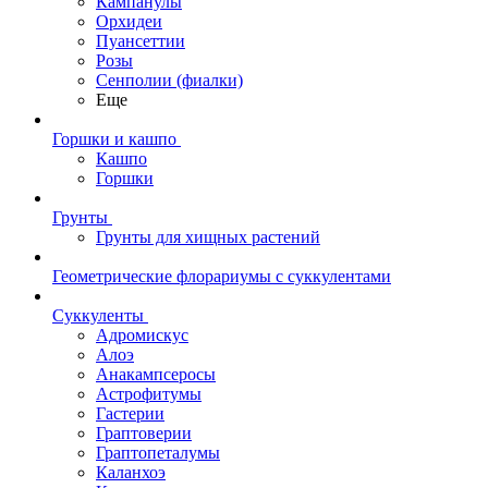
Кампанулы
Орхидеи
Пуансеттии
Розы
Сенполии (фиалки)
Еще
Горшки и кашпо
Кашпо
Горшки
Грунты
Грунты для хищных растений
Геометрические флорариумы с суккулентами
Суккуленты
Адромискус
Алоэ
Анакампсеросы
Астрофитумы
Гастерии
Граптоверии
Граптопеталумы
Каланхоэ