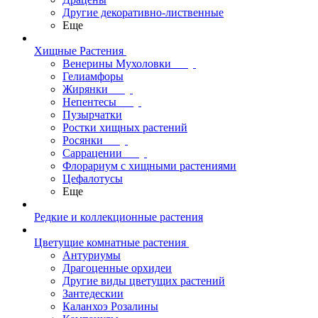
Другие декоративно-лиственные
Еще
Хищные Растения
Венерины Мухоловки
Гелиамфоры
Жирянки
Непентесы
Пузырчатки
Ростки хищных растений
Росянки
Саррацении
Флорариум с хищными растениями
Цефалотусы
Еще
Редкие и коллекционные растения
Цветущие комнатные растения
Антуриумы
Драгоценные орхидеи
Другие виды цветущих растений
Зантедескии
Каланхоэ Розалины