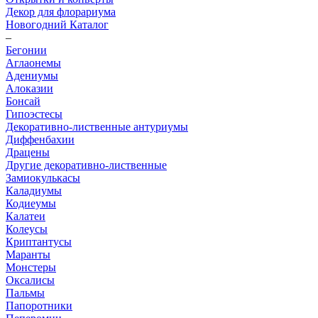
Декор для флорариума
Новогодний Каталог
–
Бегонии
Аглаонемы
Адениумы
Алоказии
Бонсай
Гипоэстесы
Декоративно-лиственные антуриумы
Диффенбахии
Драцены
Другие декоративно-лиственные
Замиокулькасы
Каладиумы
Кодиеумы
Калатеи
Колеусы
Криптантусы
Маранты
Монстеры
Оксалисы
Пальмы
Папоротники