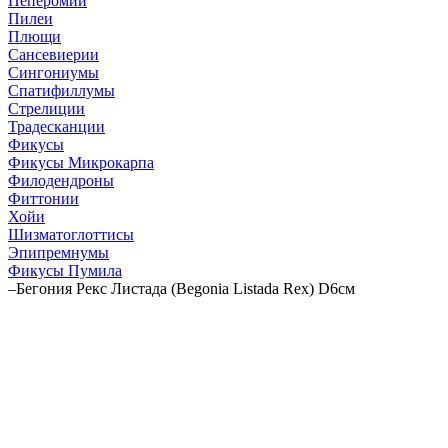
Пеперомии
Пилеи
Плющи
Сансевиерии
Сингониумы
Спатифиллумы
Стрелиции
Традесканции
Фикусы
Фикусы Микрокарпа
Филодендроны
Фиттонии
Хойи
Шизматоглоттисы
Эпипремнумы
Фикусы Пумила
–
Бегония Рекс Листада (Begonia Listada Rex) D6см