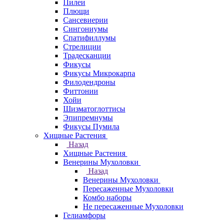
Пилеи
Плющи
Сансевиерии
Сингониумы
Спатифиллумы
Стрелиции
Традесканции
Фикусы
Фикусы Микрокарпа
Филодендроны
Фиттонии
Хойи
Шизматоглоттисы
Эпипремнумы
Фикусы Пумила
Хищные Растения
Назад
Хищные Растения
Венерины Мухоловки
Назад
Венерины Мухоловки
Пересаженные Мухоловки
Комбо наборы
Не пересаженные Мухоловки
Гелиамфоры