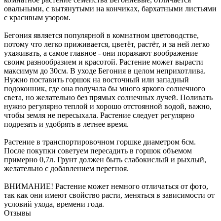
овальными, с вытянутыми на кончиках, бархатными листьями
с красивым узором.
Бегония является популярной в комнатном цветоводстве,
потому что легко приживается, цветёт, растёт, и за ней легко
ухаживать, а самое главное - они поражают воображение
своим разнообразием и красотой. Растение может вырасти
максимум до 30см. В уходе Бегония в целом неприхотлива.
Нужно поставить горшок на восточный или западный
подоконник, где она получала бы много яркого солнечного
света, но желательно без прямых солнечных лучей. Поливать
нужно регулярно теплой и хорошо отстоянной водой, важно,
чтобы земля не пересыхала. Растение следует регулярно
подрезать и удобрять в летнее время.
Растение в транспортировочном горшке диаметром 6см.
После покупки советуем пересадить в горшок объемом
примерно 0,7л. Грунт должен быть слабокислый и рыхлый,
желательно с добавлением перегноя.
ВНИМАНИЕ! Растение может немного отличаться от фото,
так как они имеют свойство расти, меняться в зависимости от
условий ухода, времени года.
Отзывы