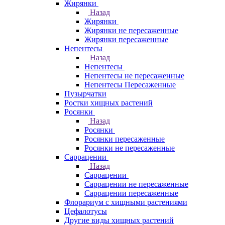
Жирянки
Назад
Жирянки
Жирянки не пересаженные
Жирянки пересаженные
Непентесы
Назад
Непентесы
Непентесы не пересаженные
Непентесы Пересаженные
Пузырчатки
Ростки хищных растений
Росянки
Назад
Росянки
Росянки пересаженные
Росянки не пересаженные
Саррацении
Назад
Саррацении
Саррацении не пересаженные
Саррацении пересаженные
Флорариум с хищными растениями
Цефалотусы
Другие виды хищных растений