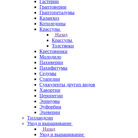
Гастерии
Граптоверии
Граптопеталумы
Каланхоэ
Котиледоны
Крассулы
Назад
Крассулы
Толстянки
Крестовники
Молодило
Пахиверии
Пахифитумы
Седумы
Стапелии
Суккуленты других видов
Хавортии
Церопегии
Эониумы
Эуфорбии
Эхеверии
Тилландсии
Уход и выращивание
Назад
Уход и выращивание