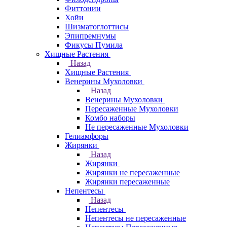
Фиттонии
Хойи
Шизматоглоттисы
Эпипремнумы
Фикусы Пумила
Хищные Растения
Назад
Хищные Растения
Венерины Мухоловки
Назад
Венерины Мухоловки
Пересаженные Мухоловки
Комбо наборы
Не пересаженные Мухоловки
Гелиамфоры
Жирянки
Назад
Жирянки
Жирянки не пересаженные
Жирянки пересаженные
Непентесы
Назад
Непентесы
Непентесы не пересаженные