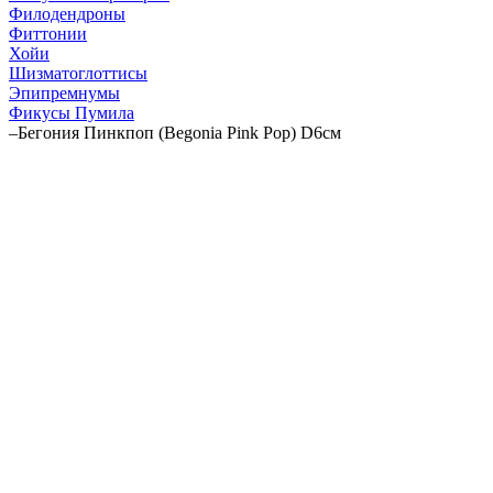
Филодендроны
Фиттонии
Хойи
Шизматоглоттисы
Эпипремнумы
Фикусы Пумила
–
Бегония Пинкпоп (Begonia Pink Pop) D6см