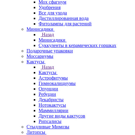
Мох сфагнум
Удобрения
Все для ухода
Дистиллированная вода
Фитолампы для растений
Минисадики
Назад
Минисадики
Суккуленты в керамических горшках
Подарочные упаковки
Моссариумы
Кактусы
Назад
Кактусы
Астрофитумы
Гимнокалициумы
Опунции
Ребуции
Декабристы
Нотокактусы
Маммиллярии
Другие виды кактусов
Рипсалисы
Стыдливые Мимозы
Литопсы