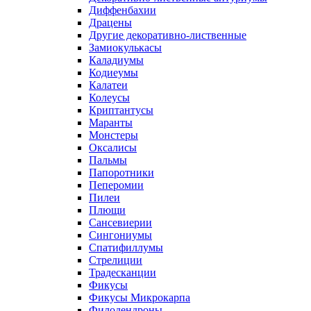
Диффенбахии
Драцены
Другие декоративно-лиственные
Замиокулькасы
Каладиумы
Кодиеумы
Калатеи
Колеусы
Криптантусы
Маранты
Монстеры
Оксалисы
Пальмы
Папоротники
Пеперомии
Пилеи
Плющи
Сансевиерии
Сингониумы
Спатифиллумы
Стрелиции
Традесканции
Фикусы
Фикусы Микрокарпа
Филодендроны