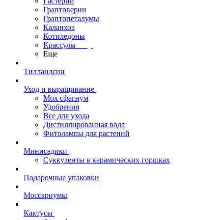
Гастерии
Граптоверии
Граптопеталумы
Каланхоэ
Котиледоны
Крассулы
Еще
Тилландсии
Уход и выращивание
Мох сфагнум
Удобрения
Все для ухода
Дистиллированная вода
Фитолампы для растений
Минисадики
Суккуленты в керамических горшках
Подарочные упаковки
Моссариумы
Кактусы