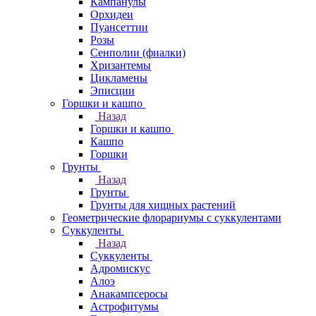
Кампанулы
Орхидеи
Пуансеттии
Розы
Сенполии (фиалки)
Хризантемы
Цикламены
Эписции
Горшки и кашпо
Назад
Горшки и кашпо
Кашпо
Горшки
Грунты
Назад
Грунты
Грунты для хищных растений
Геометрические флорариумы с суккулентами
Суккуленты
Назад
Суккуленты
Адромискус
Алоэ
Анакампсеросы
Астрофитумы