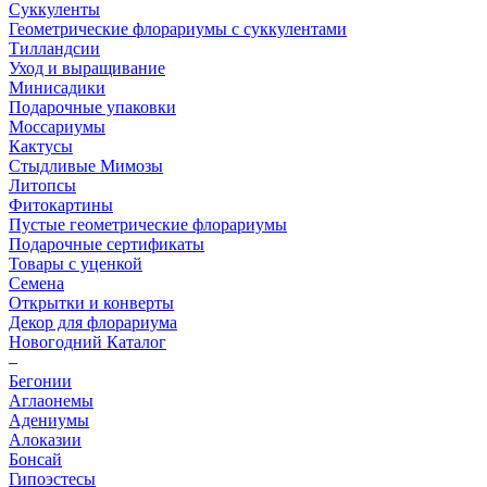
Суккуленты
Геометрические флорариумы с суккулентами
Тилландсии
Уход и выращивание
Минисадики
Подарочные упаковки
Моссариумы
Кактусы
Стыдливые Мимозы
Литопсы
Фитокартины
Пустые геометрические флорариумы
Подарочные сертификаты
Товары с уценкой
Семена
Открытки и конверты
Декор для флорариума
Новогодний Каталог
–
Бегонии
Аглаонемы
Адениумы
Алоказии
Бонсай
Гипоэстесы