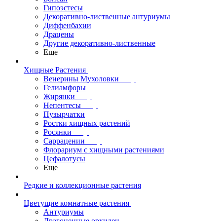
Гипоэстесы
Декоративно-лиственные антуриумы
Диффенбахии
Драцены
Другие декоративно-лиственные
Еще
Хищные Растения
Венерины Мухоловки
Гелиамфоры
Жирянки
Непентесы
Пузырчатки
Ростки хищных растений
Росянки
Саррацении
Флорариум с хищными растениями
Цефалотусы
Еще
Редкие и коллекционные растения
Цветущие комнатные растения
Антуриумы
Драгоценные орхидеи