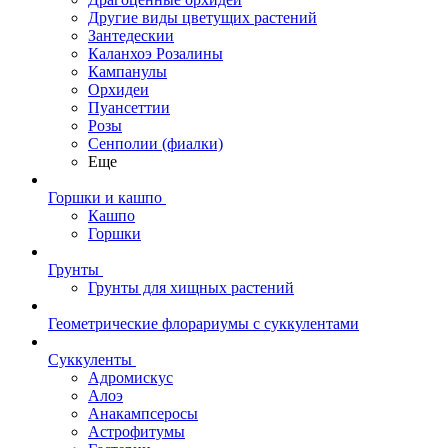
Другие виды цветущих растений
Зантедескии
Каланхоэ Розалины
Кампанулы
Орхидеи
Пуансеттии
Розы
Сенполии (фиалки)
Еще
Горшки и кашпо
Кашпо
Горшки
Грунты
Грунты для хищных растений
Геометрические флорариумы с суккулентами
Суккуленты
Адромискус
Алоэ
Анакампсеросы
Астрофитумы