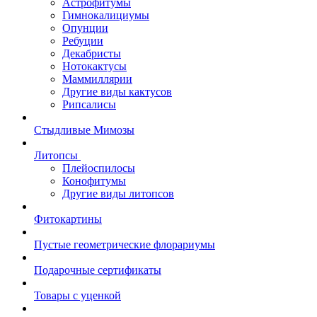
Астрофитумы
Гимнокалициумы
Опунции
Ребуции
Декабристы
Нотокактусы
Маммиллярии
Другие виды кактусов
Рипсалисы
Стыдливые Мимозы
Литопсы
Плейоспилосы
Конофитумы
Другие виды литопсов
Фитокартины
Пустые геометрические флорариумы
Подарочные сертификаты
Товары с уценкой