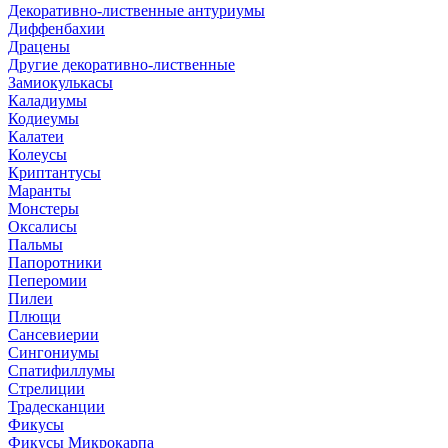
Декоративно-лиственные антуриумы
Диффенбахии
Драцены
Другие декоративно-лиственные
Замиокулькасы
Каладиумы
Кодиеумы
Калатеи
Колеусы
Криптантусы
Маранты
Монстеры
Оксалисы
Пальмы
Папоротники
Пеперомии
Пилеи
Плющи
Сансевиерии
Сингониумы
Спатифиллумы
Стрелиции
Традесканции
Фикусы
Фикусы Микрокарпа