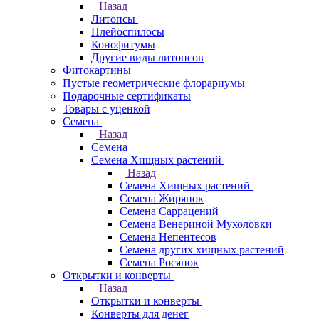
Назад
Литопсы
Плейоспилосы
Конофитумы
Другие виды литопсов
Фитокартины
Пустые геометрические флорариумы
Подарочные сертификаты
Товары с уценкой
Семена
Назад
Семена
Семена Хищных растений
Назад
Семена Хищных растений
Семена Жирянок
Семена Саррацений
Семена Венериной Мухоловки
Семена Непентесов
Семена других хищных растений
Семена Росянок
Открытки и конверты
Назад
Открытки и конверты
Конверты для денег