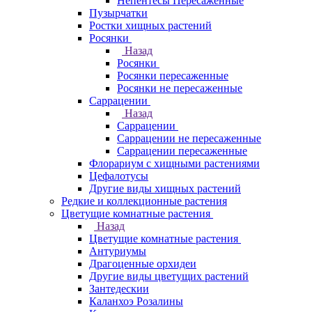
Непентесы Пересаженные
Пузырчатки
Ростки хищных растений
Росянки
Назад
Росянки
Росянки пересаженные
Росянки не пересаженные
Саррацении
Назад
Саррацении
Саррацении не пересаженные
Саррацении пересаженные
Флорариум с хищными растениями
Цефалотусы
Другие виды хищных растений
Редкие и коллекционные растения
Цветущие комнатные растения
Назад
Цветущие комнатные растения
Антуриумы
Драгоценные орхидеи
Другие виды цветущих растений
Зантедескии
Каланхоэ Розалины