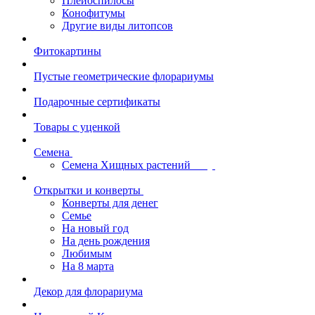
Плейоспилосы
Конофитумы
Другие виды литопсов
Фитокартины
Пустые геометрические флорариумы
Подарочные сертификаты
Товары с уценкой
Семена
Семена Хищных растений
Открытки и конверты
Конверты для денег
Семье
На новый год
На день рождения
Любимым
На 8 марта
Декор для флорариума