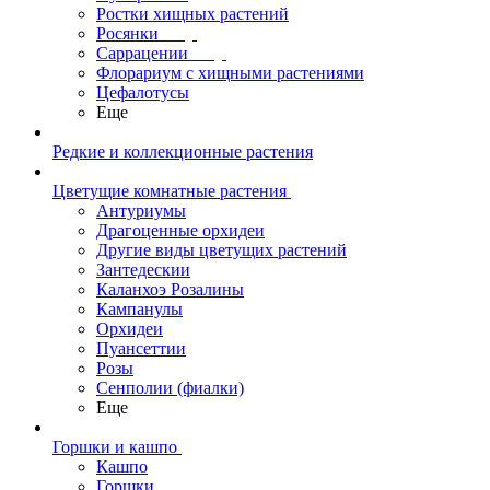
Ростки хищных растений
Росянки
Саррацении
Флорариум с хищными растениями
Цефалотусы
Еще
Редкие и коллекционные растения
Цветущие комнатные растения
Антуриумы
Драгоценные орхидеи
Другие виды цветущих растений
Зантедескии
Каланхоэ Розалины
Кампанулы
Орхидеи
Пуансеттии
Розы
Сенполии (фиалки)
Еще
Горшки и кашпо
Кашпо
Горшки