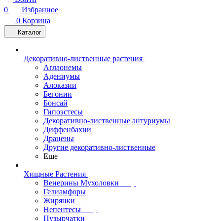
0
Избранное
0
Корзина
Каталог
Декоративно-лиственные растения
Аглаонемы
Адениумы
Алоказии
Бегонии
Бонсай
Гипоэстесы
Декоративно-лиственные антуриумы
Диффенбахии
Драцены
Другие декоративно-лиственные
Еще
Хищные Растения
Венерины Мухоловки
Гелиамфоры
Жирянки
Непентесы
Пузырчатки