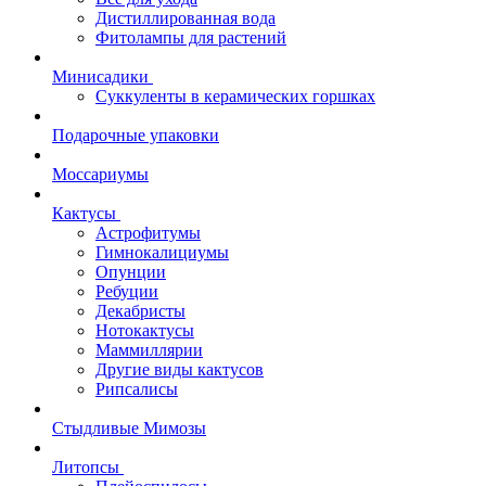
Дистиллированная вода
Фитолампы для растений
Минисадики
Суккуленты в керамических горшках
Подарочные упаковки
Моссариумы
Кактусы
Астрофитумы
Гимнокалициумы
Опунции
Ребуции
Декабристы
Нотокактусы
Маммиллярии
Другие виды кактусов
Рипсалисы
Стыдливые Мимозы
Литопсы