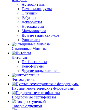
Астрофитумы
Гимнокалициумы
Опунции
Ребуции
Декабристы
Нотокактусы
Маммиллярии
Другие виды кактусов
Рипсалисы
Стыдливые Мимозы
Литопсы
Плейоспилосы
Конофитумы
Другие виды литопсов
Фитокартины
Пустые геометрические флорариумы
Подарочные сертификаты
Товары с уценкой