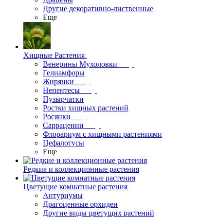
Другие декоративно-лиственные
Еще
Хищные Растения
Венерины Мухоловки
Гелиамфоры
Жирянки
Непентесы
Пузырчатки
Ростки хищных растений
Росянки
Саррацении
Флорариум с хищными растениями
Цефалотусы
Еще
Редкие и коллекционные растения
Цветущие комнатные растения
Антуриумы
Драгоценные орхидеи
Другие виды цветущих растений