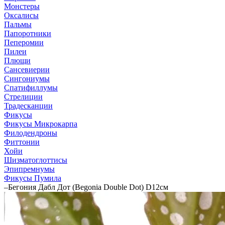
Монстеры
Оксалисы
Пальмы
Папоротники
Пеперомии
Пилеи
Плющи
Сансевиерии
Сингониумы
Спатифиллумы
Стрелиции
Традесканции
Фикусы
Фикусы Микрокарпа
Филодендроны
Фиттонии
Хойи
Шизматоглоттисы
Эпипремнумы
Фикусы Пумила
–
Бегония Дабл Дот (Begonia Double Dot) D12см