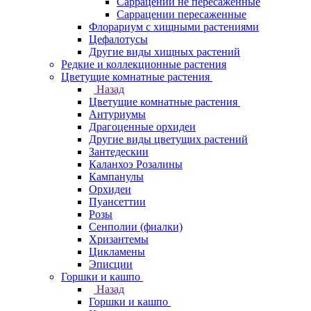
Саррацении не пересаженные
Саррацении пересаженные
Флорариум с хищными растениями
Цефалотусы
Другие виды хищных растений
Редкие и коллекционные растения
Цветущие комнатные растения
Назад
Цветущие комнатные растения
Антуриумы
Драгоценные орхидеи
Другие виды цветущих растений
Зантедескии
Каланхоэ Розалины
Кампанулы
Орхидеи
Пуансеттии
Розы
Сенполии (фиалки)
Хризантемы
Цикламены
Эписции
Горшки и кашпо
Назад
Горшки и кашпо