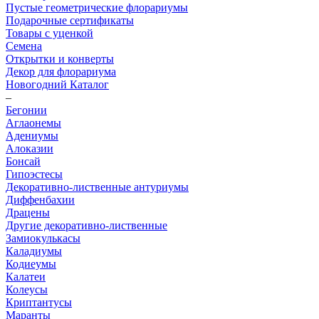
Пустые геометрические флорариумы
Подарочные сертификаты
Товары с уценкой
Семена
Открытки и конверты
Декор для флорариума
Новогодний Каталог
–
Бегонии
Аглаонемы
Адениумы
Алоказии
Бонсай
Гипоэстесы
Декоративно-лиственные антуриумы
Диффенбахии
Драцены
Другие декоративно-лиственные
Замиокулькасы
Каладиумы
Кодиеумы
Калатеи
Колеусы
Криптантусы
Маранты