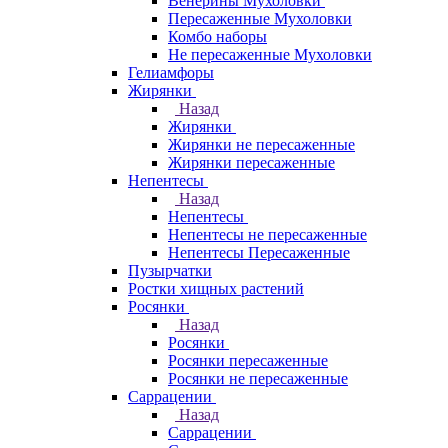
Венерины Мухоловки
Пересаженные Мухоловки
Комбо наборы
Не пересаженные Мухоловки
Гелиамфоры
Жирянки
Назад
Жирянки
Жирянки не пересаженные
Жирянки пересаженные
Непентесы
Назад
Непентесы
Непентесы не пересаженные
Непентесы Пересаженные
Пузырчатки
Ростки хищных растений
Росянки
Назад
Росянки
Росянки пересаженные
Росянки не пересаженные
Саррацении
Назад
Саррацении