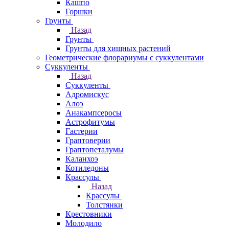
Кашпо
Горшки
Грунты
Назад
Грунты
Грунты для хищных растений
Геометрические флорариумы с суккулентами
Суккуленты
Назад
Суккуленты
Адромискус
Алоэ
Анакампсеросы
Астрофитумы
Гастерии
Граптоверии
Граптопеталумы
Каланхоэ
Котиледоны
Крассулы
Назад
Крассулы
Толстянки
Крестовники
Молодило