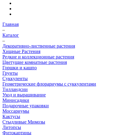
Главная
–
Каталог
–
Декоративно-лиственные растения
Хищные Растения
Редкие и коллекционные растения
Цветущие комнатные растения
Горшки и кашпо
Грунты
Суккуленты
Геометрические флорариумы с суккулентами
Тилландсии
Уход и выращивание
Минисадики
Подарочные упаковки
Моссариумы
Кактусы
Стыдливые Мимозы
Литопсы
Фитокартины