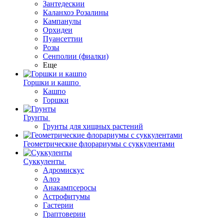
Зантедескии
Каланхоэ Розалины
Кампанулы
Орхидеи
Пуансеттии
Розы
Сенполии (фиалки)
Еще
Горшки и кашпо
Кашпо
Горшки
Грунты
Грунты для хищных растений
Геометрические флорариумы с суккулентами
Суккуленты
Адромискус
Алоэ
Анакампсеросы
Астрофитумы
Гастерии
Граптоверии