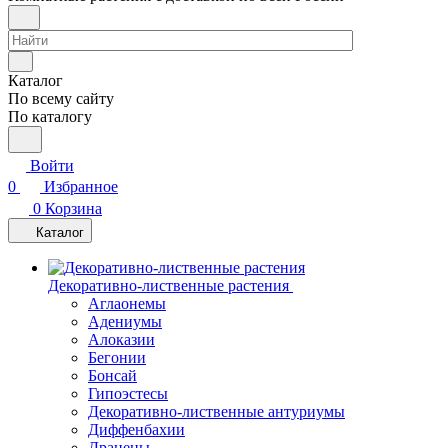
Каталог
По всему сайту
По каталогу
Войти
0
Избранное
0
Корзина
Каталог
Декоративно-лиственные растения
Аглаонемы
Адениумы
Алоказии
Бегонии
Бонсай
Гипоэстесы
Декоративно-лиственные антуриумы
Диффенбахии
Драцены