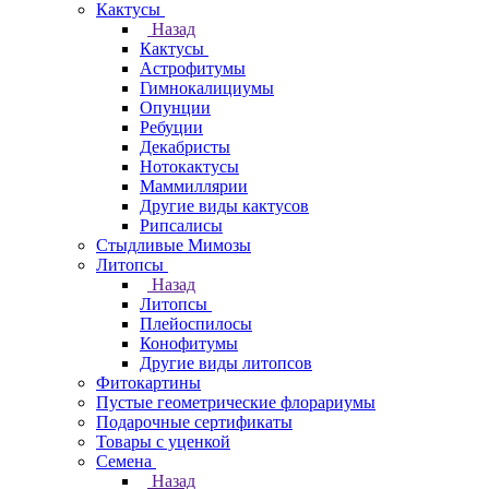
Кактусы
Назад
Кактусы
Астрофитумы
Гимнокалициумы
Опунции
Ребуции
Декабристы
Нотокактусы
Маммиллярии
Другие виды кактусов
Рипсалисы
Стыдливые Мимозы
Литопсы
Назад
Литопсы
Плейоспилосы
Конофитумы
Другие виды литопсов
Фитокартины
Пустые геометрические флорариумы
Подарочные сертификаты
Товары с уценкой
Семена
Назад