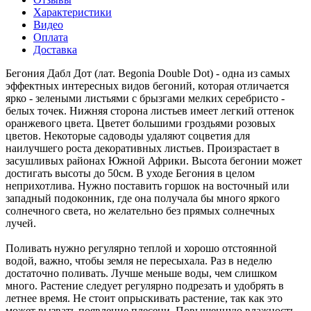
Характеристики
Видео
Оплата
Доставка
Бегония Дабл Дот (лат. Begonia Double Dot) - одна из самых
эффектных интересных видов бегоний, которая отличается
ярко - зелеными листьями с брызгами мелких серебристо -
белых точек. Нижняя сторона листьев имеет легкий оттенок
оранжевого цвета. Цветет большими гроздьями розовых
цветов. Некоторые садоводы удаляют соцветия для
наилучшего роста декоративных листьев. Произрастает в
засушливых районах Южной Африки. Высота бегонии может
достигать высоты до 50см. В уходе Бегония в целом
неприхотлива. Нужно поставить горшок на восточный или
западный подоконник, где она получала бы много яркого
солнечного света, но желательно без прямых солнечных
лучей.
Поливать нужно регулярно теплой и хорошо отстоянной
водой, важно, чтобы земля не пересыхала. Раз в неделю
достаточно поливать. Лучше меньше воды, чем слишком
много. Растение следует регулярно подрезать и удобрять в
летнее время. Не стоит опрыскивать растение, так как это
может вызвать появление плесени. Повышенную влажность