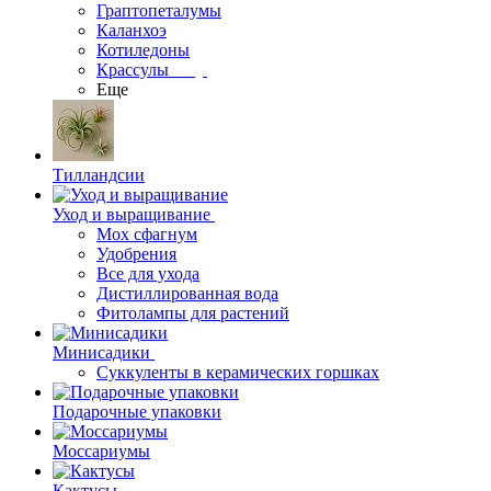
Граптопеталумы
Каланхоэ
Котиледоны
Крассулы
Еще
Тилландсии
Уход и выращивание
Мох сфагнум
Удобрения
Все для ухода
Дистиллированная вода
Фитолампы для растений
Минисадики
Суккуленты в керамических горшках
Подарочные упаковки
Моссариумы
Кактусы