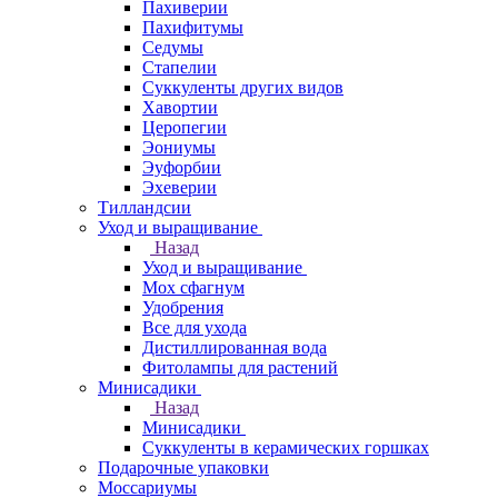
Пахиверии
Пахифитумы
Седумы
Стапелии
Суккуленты других видов
Хавортии
Церопегии
Эониумы
Эуфорбии
Эхеверии
Тилландсии
Уход и выращивание
Назад
Уход и выращивание
Мох сфагнум
Удобрения
Все для ухода
Дистиллированная вода
Фитолампы для растений
Минисадики
Назад
Минисадики
Суккуленты в керамических горшках
Подарочные упаковки
Моссариумы