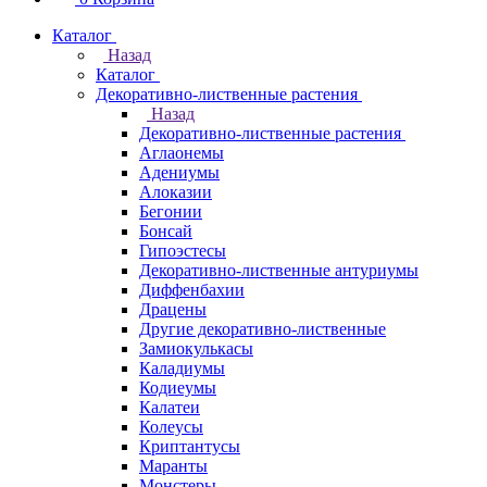
Каталог
Назад
Каталог
Декоративно-лиственные растения
Назад
Декоративно-лиственные растения
Аглаонемы
Адениумы
Алоказии
Бегонии
Бонсай
Гипоэстесы
Декоративно-лиственные антуриумы
Диффенбахии
Драцены
Другие декоративно-лиственные
Замиокулькасы
Каладиумы
Кодиеумы
Калатеи
Колеусы
Криптантусы
Маранты
Монстеры