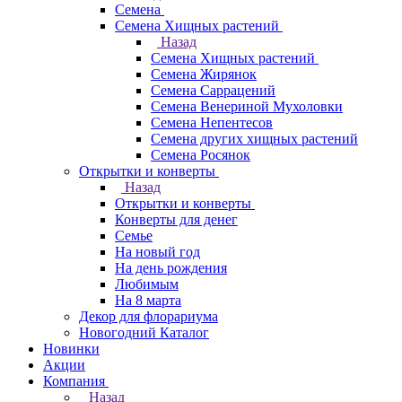
Семена
Семена Хищных растений
Назад
Семена Хищных растений
Семена Жирянок
Семена Саррацений
Семена Венериной Мухоловки
Семена Непентесов
Семена других хищных растений
Семена Росянок
Открытки и конверты
Назад
Открытки и конверты
Конверты для денег
Семье
На новый год
На день рождения
Любимым
На 8 марта
Декор для флорариума
Новогодний Каталог
Новинки
Акции
Компания
Назад