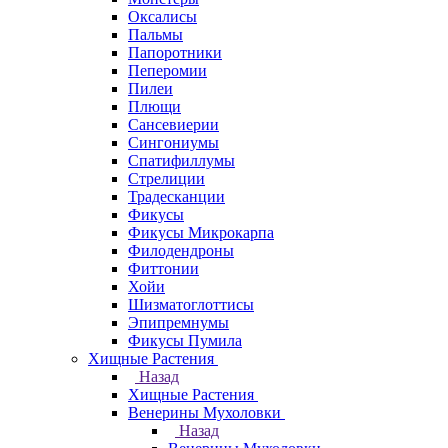
Оксалисы
Пальмы
Папоротники
Пеперомии
Пилеи
Плющи
Сансевиерии
Сингониумы
Спатифиллумы
Стрелиции
Традесканции
Фикусы
Фикусы Микрокарпа
Филодендроны
Фиттонии
Хойи
Шизматоглоттисы
Эпипремнумы
Фикусы Пумила
Хищные Растения
Назад
Хищные Растения
Венерины Мухоловки
Назад