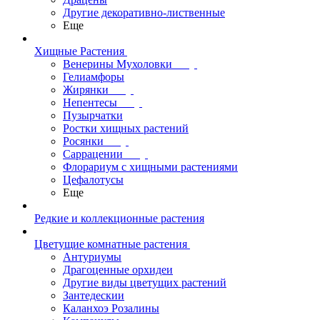
Другие декоративно-лиственные
Еще
Хищные Растения
Венерины Мухоловки
Гелиамфоры
Жирянки
Непентесы
Пузырчатки
Ростки хищных растений
Росянки
Саррацении
Флорариум с хищными растениями
Цефалотусы
Еще
Редкие и коллекционные растения
Цветущие комнатные растения
Антуриумы
Драгоценные орхидеи
Другие виды цветущих растений
Зантедескии
Каланхоэ Розалины