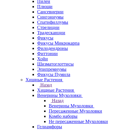
Пилеи
Плющи
Сансевиерии
Сингониумы
Спатифиллумы
Стрелиции
Традесканции
Фикусы
Фикусы Микрокарпа
Филодендроны
Фиттонии
Хойи
Шизматоглоттисы
Эпипремнумы
Фикусы Пумила
Хищные Растения
Назад
Хищные Растения
Венерины Мухоловки
Назад
Венерины Мухоловки
Пересаженные Мухоловки
Комбо наборы
Не пересаженные Мухоловки
Гелиамфоры