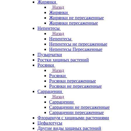
Жирянки
Назад
Жирянки
Жирянки не пересаженные
Жирянки пересаженные
Непентесы
Назад
Непентесы
Непентесы не пересаженные
Непентесы Пересаженные
Пузырчатки
Ростки хищных растений
Росянки
Назад
Росянки
Росянки пересаженные
Росянки не пересаженные
Саррацении
Назад
Саррацении
Саррацении не пересаженные
Саррацении пересаженные
Флорариум с хищными растениями
Цефалотусы
Другие виды хищных растений