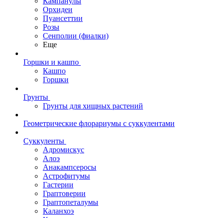
Кампанулы
Орхидеи
Пуансеттии
Розы
Сенполии (фиалки)
Еще
Горшки и кашпо
Кашпо
Горшки
Грунты
Грунты для хищных растений
Геометрические флорариумы с суккулентами
Суккуленты
Адромискус
Алоэ
Анакампсеросы
Астрофитумы
Гастерии
Граптоверии
Граптопеталумы
Каланхоэ