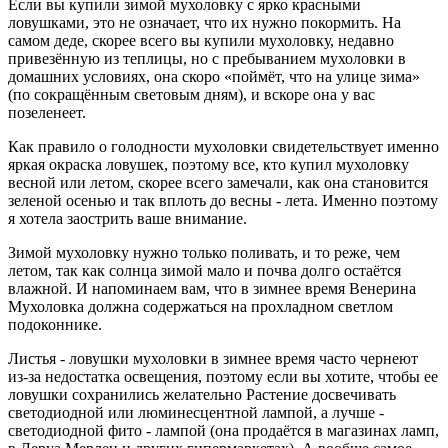
Если вы купили зимой мухоловку с ярко красными
ловушками, это не означает, что их нужно покормить. На
самом деде, скорее всего вы купили мухоловку, недавно
привезённую из теплицы, но с пребыванием мухоловки в
домашних условиях, она скоро «поймёт, что на улице зима»
(по сокращённым световым дням), и вскоре она у вас
позеленеет.
Как правило о голодности мухоловки свидетельствует именно
яркая окраска ловушек, поэтому все, кто купил мухоловку
весной или летом, скорее всего замечали, как она становится
зеленой осенью и так вплоть до весны - лета. Именно поэтому
я хотела заострить ваше внимание.
Зимой мухоловку нужно только поливать, и то реже, чем
летом, так как солнца зимой мало и почва долго остаётся
влажной. И напоминаем вам, что в зимнее время Венерина
Мухоловка должна содержаться на прохладном светлом
подоконнике.
Листья - ловушки мухоловки в зимнее время часто чернеют
из-за недостатка освещения, поэтому если вы хотите, чтобы ее
ловушки сохранились желательно Растение досвечивать
светодиодной или люминесцентной лампой, а лучше -
светодиодной фито - лампой (она продаётся в магазинах ламп,