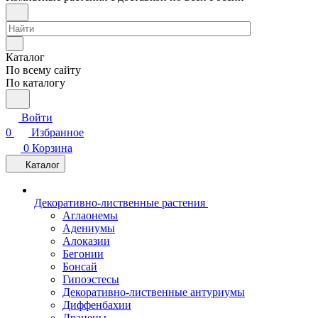
Каталог
По всему сайту
По каталогу
Войти
0
Избранное
0
Корзина
Каталог
Декоративно-лиственные растения
Аглаонемы
Адениумы
Алоказии
Бегонии
Бонсай
Гипоэстесы
Декоративно-лиственные антуриумы
Диффенбахии
Драцены