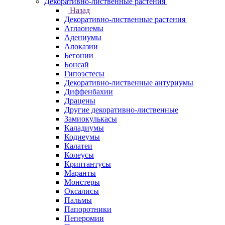
Декоративно-лиственные растения
Назад
Декоративно-лиственные растения
Аглаонемы
Адениумы
Алоказии
Бегонии
Бонсай
Гипоэстесы
Декоративно-лиственные антуриумы
Диффенбахии
Драцены
Другие декоративно-лиственные
Замиокулькасы
Каладиумы
Кодиеумы
Калатеи
Колеусы
Криптантусы
Маранты
Монстеры
Оксалисы
Пальмы
Папоротники
Пеперомии