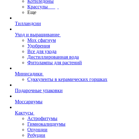
Котиледоны
Крассулы
Еще
Тилландсии
Уход и выращивание
Мох сфагнум
Удобрения
Все для ухода
Дистиллированная вода
Фитолампы для растений
Минисадики
Суккуленты в керамических горшках
Подарочные упаковки
Моссариумы
Кактусы
Астрофитумы
Гимнокалициумы
Опунции
Ребуции