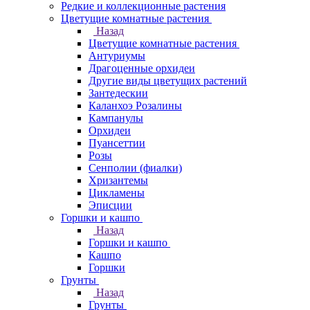
Редкие и коллекционные растения
Цветущие комнатные растения
Назад
Цветущие комнатные растения
Антуриумы
Драгоценные орхидеи
Другие виды цветущих растений
Зантедескии
Каланхоэ Розалины
Кампанулы
Орхидеи
Пуансеттии
Розы
Сенполии (фиалки)
Хризантемы
Цикламены
Эписции
Горшки и кашпо
Назад
Горшки и кашпо
Кашпо
Горшки
Грунты
Назад
Грунты