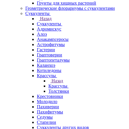
Грунты для хищных растений
Геометрические флорариумы с суккулентами
Суккуленты
Назад
Суккуленты
Адромискус
Алоэ
Анакампсеросы
Астрофитумы
Гастерии
Граптоверии
Граптопеталумы
Каланхоэ
Котиледоны
Крассулы
Назад
Крассулы
Толстянки
Крестовники
Молодило
Пахиверии
Пахифитумы
Седумы
Стапелии
Суккуленты других видов