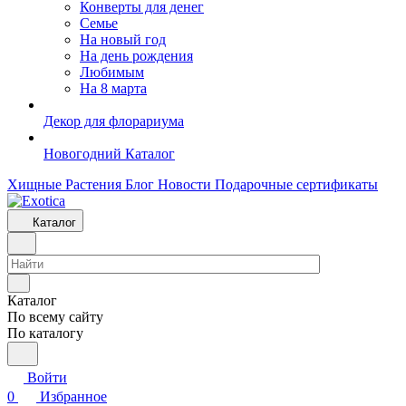
Конверты для денег
Семье
На новый год
На день рождения
Любимым
На 8 марта
Декор для флорариума
Новогодний Каталог
Хищные Растения
Блог
Новости
Подарочные сертификаты
Каталог
Каталог
По всему сайту
По каталогу
Войти
0
Избранное