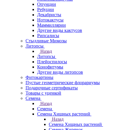
Опунции
Ребуции
Декабристы
Нотокактусы
Маммиллярии
Другие виды кактусов
Рипсалисы
Стыдливые Мимозы
Литопсы
Назад
Литопсы
Плейоспилосы
Конофитумы
Другие виды литопсов
Фитокартины
Пустые геометрические флорариумы
Подарочные сертификаты
Товары с уценкой
Семена
Назад
Семена
Семена Хищных растений
Назад
Семена Хищных растений
Семена Жирянок