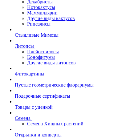
Декабристы
Нотокактусы
Маммиллярии
Другие виды кактусов
Рипсалисы
Стыдливые Мимозы
Литопсы
Плейоспилосы
Конофитумы
Другие виды литопсов
Фитокартины
Пустые геометрические флорариумы
Подарочные сертификаты
Товары с уценкой
Семена
Семена Хищных растений
Открытки и конверты