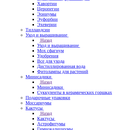
Хавортии
Церопегии
Эониумы
Эуфорбии
Эхеверии
Тилландсии
Уход и выращивание
Назад
Уход и выращивание
Мох сфагнум
Удобрения
Все для ухода
Дистиллированная вода
Фитолампы для растений
Минисадики
Назад
Минисадики
Суккуленты в керамических горшках
Подарочные упаковки
Моссариумы
Кактусы
Назад
Кактусы
Астрофитумы
Гимнокалициумы