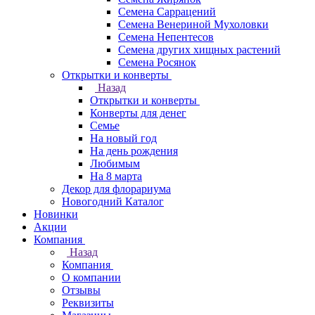
Семена Саррацений
Семена Венериной Мухоловки
Семена Непентесов
Семена других хищных растений
Семена Росянок
Открытки и конверты
Назад
Открытки и конверты
Конверты для денег
Семье
На новый год
На день рождения
Любимым
На 8 марта
Декор для флорариума
Новогодний Каталог
Новинки
Акции
Компания
Назад
Компания
О компании
Отзывы
Реквизиты