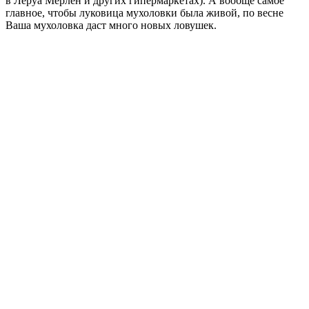
в Леруа Мерлен и других гипермаркетах). А вообще самое
главное, чтобы луковица мухоловки была живой, по весне
Ваша мухоловка даст много новых ловушек.