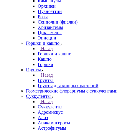
Кампанулы
Орхидеи
Пуансеттии
Розы
Сенполии (фиалки)
Хризантемы
Цикламены
Эписции
Горшки и кашпо
Назад
Горшки и кашпо
Кашпо
Горшки
Грунты
Назад
Грунты
Грунты для хищных растений
Геометрические флорариумы с суккулентами
Суккуленты
Назад
Суккуленты
Адромискус
Алоэ
Анакампсеросы
Астрофитумы