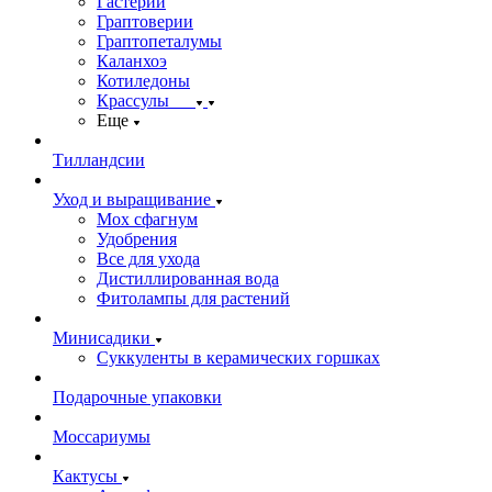
Гастерии
Граптоверии
Граптопеталумы
Каланхоэ
Котиледоны
Крассулы
Еще
Тилландсии
Уход и выращивание
Мох сфагнум
Удобрения
Все для ухода
Дистиллированная вода
Фитолампы для растений
Минисадики
Суккуленты в керамических горшках
Подарочные упаковки
Моссариумы
Кактусы