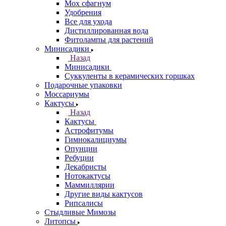
Мох сфагнум
Удобрения
Все для ухода
Дистиллированная вода
Фитолампы для растений
Минисадики
Назад
Минисадики
Суккуленты в керамических горшках
Подарочные упаковки
Моссариумы
Кактусы
Назад
Кактусы
Астрофитумы
Гимнокалициумы
Опунции
Ребуции
Декабристы
Нотокактусы
Маммиллярии
Другие виды кактусов
Рипсалисы
Стыдливые Мимозы
Литопсы