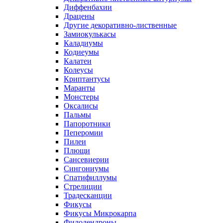
Диффенбахии
Драцены
Другие декоративно-лиственные
Замиокулькасы
Каладиумы
Кодиеумы
Калатеи
Колеусы
Криптантусы
Маранты
Монстеры
Оксалисы
Пальмы
Папоротники
Пеперомии
Пилеи
Плющи
Сансевиерии
Сингониумы
Спатифиллумы
Стрелиции
Традесканции
Фикусы
Фикусы Микрокарпа
Филодендроны