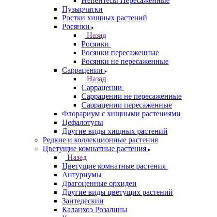
Непентесы Пересаженные
Пузырчатки
Ростки хищных растений
Росянки
Назад
Росянки
Росянки пересаженные
Росянки не пересаженные
Саррацении
Назад
Саррацении
Саррацении не пересаженные
Саррацении пересаженные
Флорариум с хищными растениями
Цефалотусы
Другие виды хищных растений
Редкие и коллекционные растения
Цветущие комнатные растения
Назад
Цветущие комнатные растения
Антуриумы
Драгоценные орхидеи
Другие виды цветущих растений
Зантедескии
Каланхоэ Розалины