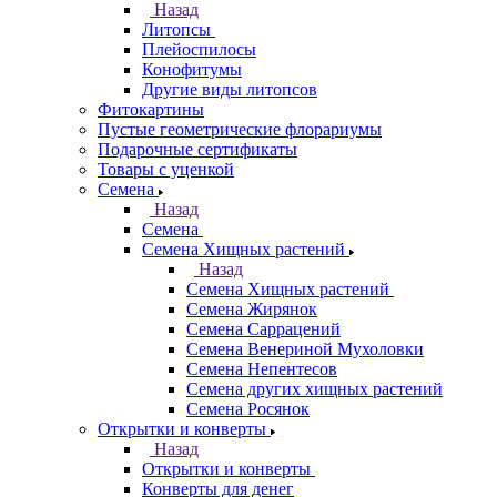
Назад
Литопсы
Плейоспилосы
Конофитумы
Другие виды литопсов
Фитокартины
Пустые геометрические флорариумы
Подарочные сертификаты
Товары с уценкой
Семена
Назад
Семена
Семена Хищных растений
Назад
Семена Хищных растений
Семена Жирянок
Семена Саррацений
Семена Венериной Мухоловки
Семена Непентесов
Семена других хищных растений
Семена Росянок
Открытки и конверты
Назад
Открытки и конверты
Конверты для денег