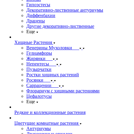
Гипоэстесы
Декоративно-лиственные антуриумы
Диффенбахии
Драцены
Другие декоративно-лиственные
Еще
Хищные Растения
Венерины Мухоловки
Гелиамфоры
Жирянки
Непентесы
Пузырчатки
Ростки хищных растений
Росянки
Саррацении
Флорариум с хищными растениями
Цефалотусы
Еще
Редкие и коллекционные растения
Цветущие комнатные растения
Антуриумы
Драгоценные орхидеи