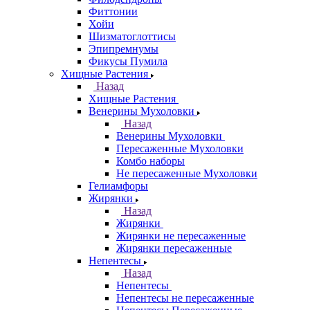
Фиттонии
Хойи
Шизматоглоттисы
Эпипремнумы
Фикусы Пумила
Хищные Растения
Назад
Хищные Растения
Венерины Мухоловки
Назад
Венерины Мухоловки
Пересаженные Мухоловки
Комбо наборы
Не пересаженные Мухоловки
Гелиамфоры
Жирянки
Назад
Жирянки
Жирянки не пересаженные
Жирянки пересаженные
Непентесы
Назад
Непентесы
Непентесы не пересаженные