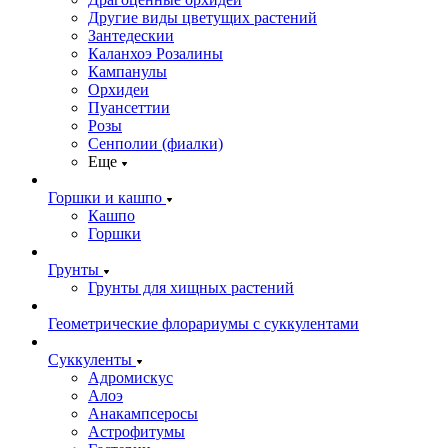
Другие виды цветущих растений
Зантедескии
Каланхоэ Розалины
Кампанулы
Орхидеи
Пуансеттии
Розы
Сенполии (фиалки)
Еще
Горшки и кашпо
Кашпо
Горшки
Грунты
Грунты для хищных растений
Геометрические флорариумы с суккулентами
Суккуленты
Адромискус
Алоэ
Анакампсеросы
Астрофитумы