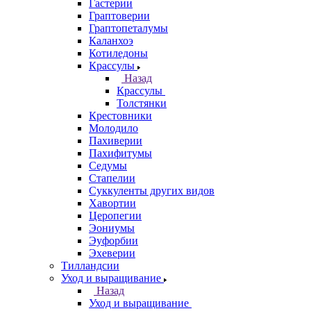
Гастерии
Граптоверии
Граптопеталумы
Каланхоэ
Котиледоны
Крассулы
Назад
Крассулы
Толстянки
Крестовники
Молодило
Пахиверии
Пахифитумы
Седумы
Стапелии
Суккуленты других видов
Хавортии
Церопегии
Эониумы
Эуфорбии
Эхеверии
Тилландсии
Уход и выращивание
Назад
Уход и выращивание