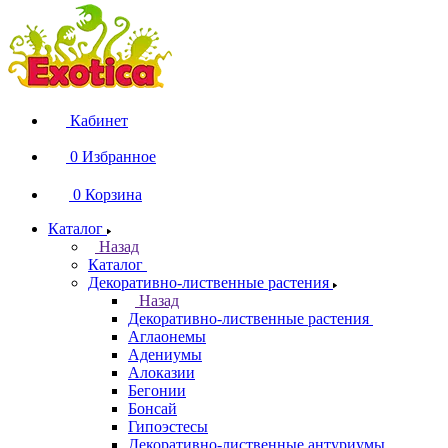
Кабинет
0
Избранное
0
Корзина
Каталог
Назад
Каталог
Декоративно-лиственные растения
Назад
Декоративно-лиственные растения
Аглаонемы
Адениумы
Алоказии
Бегонии
Бонсай
Гипоэстесы
Декоративно-лиственные антуриумы