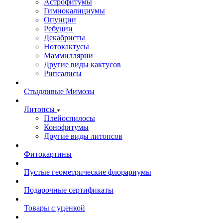
Астрофитумы
Гимнокалициумы
Опунции
Ребуции
Декабристы
Нотокактусы
Маммиллярии
Другие виды кактусов
Рипсалисы
Стыдливые Мимозы
Литопсы
Плейоспилосы
Конофитумы
Другие виды литопсов
Фитокартины
Пустые геометрические флорариумы
Подарочные сертификаты
Товары с уценкой