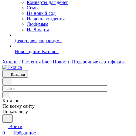
Конверты для денег
Семье
На новый год
На день рождения
Любимым
На 8 марта
Декор для флорариума
Новогодний Каталог
Хищные Растения
Блог
Новости
Подарочные сертификаты
Каталог
Каталог
По всему сайту
По каталогу
Войти
0
Избранное