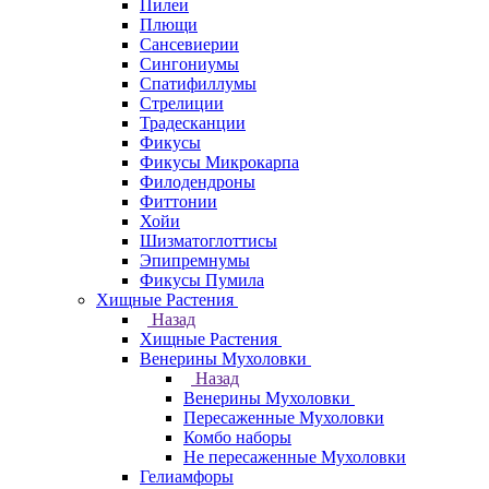
Пилеи
Плющи
Сансевиерии
Сингониумы
Спатифиллумы
Стрелиции
Традесканции
Фикусы
Фикусы Микрокарпа
Филодендроны
Фиттонии
Хойи
Шизматоглоттисы
Эпипремнумы
Фикусы Пумила
Хищные Растения
Назад
Хищные Растения
Венерины Мухоловки
Назад
Венерины Мухоловки
Пересаженные Мухоловки
Комбо наборы
Не пересаженные Мухоловки
Гелиамфоры