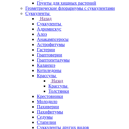
Грунты для хищных растений
Геометрические флорариумы с суккулентами
Суккуленты
Назад
Суккуленты
Адромискус
Алоэ
Анакампсеросы
Астрофитумы
Гастерии
Граптоверии
Граптопеталумы
Каланхоэ
Котиледоны
Крассулы
Назад
Крассулы
Толстянки
Крестовники
Молодило
Пахиверии
Пахифитумы
Седумы
Стапелии
Суккуленты других видов