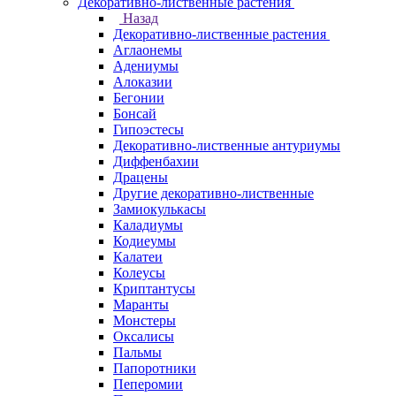
Декоративно-лиственные растения
Назад
Декоративно-лиственные растения
Аглаонемы
Адениумы
Алоказии
Бегонии
Бонсай
Гипоэстесы
Декоративно-лиственные антуриумы
Диффенбахии
Драцены
Другие декоративно-лиственные
Замиокулькасы
Каладиумы
Кодиеумы
Калатеи
Колеусы
Криптантусы
Маранты
Монстеры
Оксалисы
Пальмы
Папоротники
Пеперомии