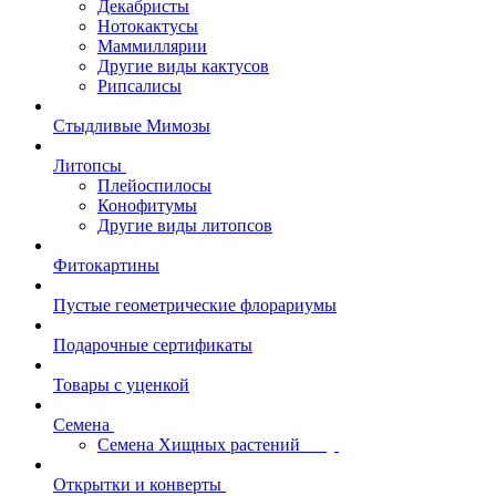
Декабристы
Нотокактусы
Маммиллярии
Другие виды кактусов
Рипсалисы
Стыдливые Мимозы
Литопсы
Плейоспилосы
Конофитумы
Другие виды литопсов
Фитокартины
Пустые геометрические флорариумы
Подарочные сертификаты
Товары с уценкой
Семена
Семена Хищных растений
Открытки и конверты