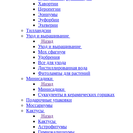
Хавортии
Церопегии
Эониумы
Эуфорбии
Эхеверии
Тилландсии
Уход и выращивание
Назад
Уход и выращивание
Мох сфагнум
Удобрения
Все для ухода
Дистиллированная вода
Фитолампы для растений
Минисадики
Назад
Минисадики
Суккуленты в керамических горшках
Подарочные упаковки
Моссариумы
Кактусы
Назад
Кактусы
Астрофитумы
Гимнокалициумы