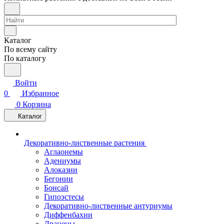
Каталог
По всему сайту
По каталогу
Войти
0
Избранное
0
Корзина
Каталог
Декоративно-лиственные растения
Аглаонемы
Адениумы
Алоказии
Бегонии
Бонсай
Гипоэстесы
Декоративно-лиственные антуриумы
Диффенбахии
Драцены