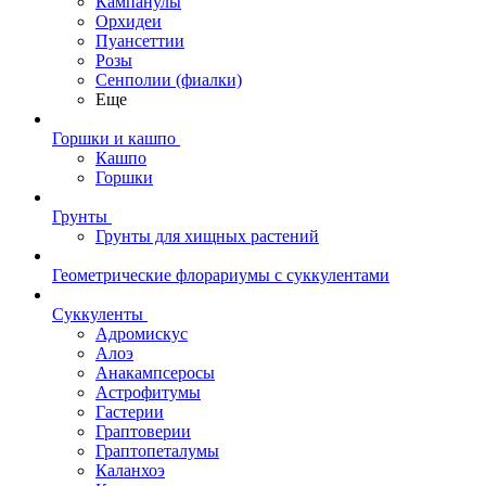
Кампанулы
Орхидеи
Пуансеттии
Розы
Сенполии (фиалки)
Еще
Горшки и кашпо
Кашпо
Горшки
Грунты
Грунты для хищных растений
Геометрические флорариумы с суккулентами
Суккуленты
Адромискус
Алоэ
Анакампсеросы
Астрофитумы
Гастерии
Граптоверии
Граптопеталумы
Каланхоэ