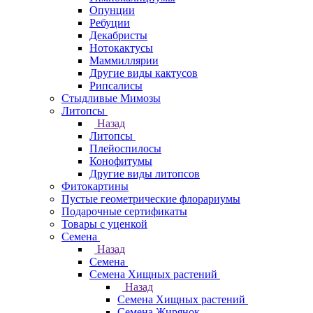
Опунции
Ребуции
Декабристы
Нотокактусы
Маммиллярии
Другие виды кактусов
Рипсалисы
Стыдливые Мимозы
Литопсы
Назад
Литопсы
Плейоспилосы
Конофитумы
Другие виды литопсов
Фитокартины
Пустые геометрические флорариумы
Подарочные сертификаты
Товары с уценкой
Семена
Назад
Семена
Семена Хищных растений
Назад
Семена Хищных растений
Семена Жирянок