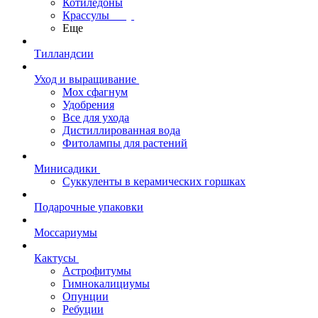
Котиледоны
Крассулы
Еще
Тилландсии
Уход и выращивание
Мох сфагнум
Удобрения
Все для ухода
Дистиллированная вода
Фитолампы для растений
Минисадики
Суккуленты в керамических горшках
Подарочные упаковки
Моссариумы
Кактусы
Астрофитумы
Гимнокалициумы
Опунции
Ребуции