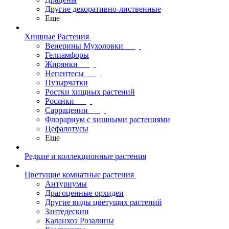
Другие декоративно-лиственные
Еще
Хищные Растения
Венерины Мухоловки
Гелиамфоры
Жирянки
Непентесы
Пузырчатки
Ростки хищных растений
Росянки
Саррацении
Флорариум с хищными растениями
Цефалотусы
Еще
Редкие и коллекционные растения
Цветущие комнатные растения
Антуриумы
Драгоценные орхидеи
Другие виды цветущих растений
Зантедескии
Каланхоэ Розалины