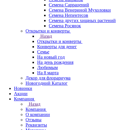
Семена Саррацений
Семена Венериной Мухоловки
Семена Непентесов
Семена других хищных растений
Семена Росянок
Открытки и конверты
Назад
Открытки и конверты
Конверты для денег
Семье
На новый год
На день рождения
Любимым
На 8 марта
Декор для флорариума
Новогодний Каталог
Новинки
Акции
Компания
Назад
Компания
О компании
Отзывы
Реквизиты