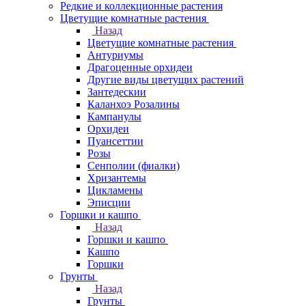
Редкие и коллекционные растения
Цветущие комнатные растения
Назад
Цветущие комнатные растения
Антуриумы
Драгоценные орхидеи
Другие виды цветущих растений
Зантедескии
Каланхоэ Розалины
Кампанулы
Орхидеи
Пуансеттии
Розы
Сенполии (фиалки)
Хризантемы
Цикламены
Эписции
Горшки и кашпо
Назад
Горшки и кашпо
Кашпо
Горшки
Грунты
Назад
Грунты