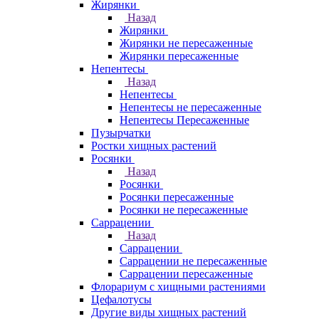
Жирянки
Назад
Жирянки
Жирянки не пересаженные
Жирянки пересаженные
Непентесы
Назад
Непентесы
Непентесы не пересаженные
Непентесы Пересаженные
Пузырчатки
Ростки хищных растений
Росянки
Назад
Росянки
Росянки пересаженные
Росянки не пересаженные
Саррацении
Назад
Саррацении
Саррацении не пересаженные
Саррацении пересаженные
Флорариум с хищными растениями
Цефалотусы
Другие виды хищных растений