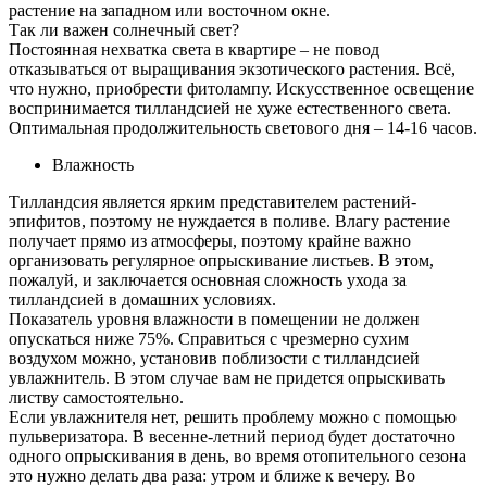
растение на западном или восточном окне.
Так ли важен солнечный свет?
Постоянная нехватка света в квартире – не повод
отказываться от выращивания экзотического растения. Всё,
что нужно, приобрести фитолампу. Искусственное освещение
воспринимается тилландсией не хуже естественного света.
Оптимальная продолжительность светового дня – 14-16 часов.
Влажность
Тилландсия является ярким представителем растений-
эпифитов, поэтому не нуждается в поливе. Влагу растение
получает прямо из атмосферы, поэтому крайне важно
организовать регулярное опрыскивание листьев. В этом,
пожалуй, и заключается основная сложность ухода за
тилландсией в домашних условиях.
Показатель уровня влажности в помещении не должен
опускаться ниже 75%. Справиться с чрезмерно сухим
воздухом можно, установив поблизости с тилландсией
увлажнитель. В этом случае вам не придется опрыскивать
листву самостоятельно.
Если увлажнителя нет, решить проблему можно с помощью
пульверизатора. В весенне-летний период будет достаточно
одного опрыскивания в день, во время отопительного сезона
это нужно делать два раза: утром и ближе к вечеру. Во