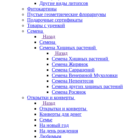
Другие виды литопсов
Фитокартины
Пустые геометрические флорариумы
Подарочные сертификаты
Товары с уценкой
Семена
Назад
Семена
Семена Хищных растений
Назад
Семена Хищных растений
Семена Жирянок
Семена Саррацений
Семена Венериной Мухоловки
Семена Непентесов
Семена других хищных растений
Семена Росянок
Открытки и конверты
Назад
Открытки и конверты
Конверты для денег
Семье
На новый год
На день рождения
Любимым