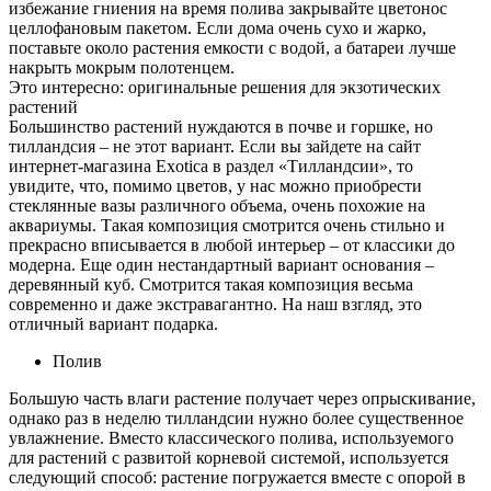
избежание гниения на время полива закрывайте цветонос
целлофановым пакетом. Если дома очень сухо и жарко,
поставьте около растения емкости с водой, а батареи лучше
накрыть мокрым полотенцем.
Это интересно: оригинальные решения для экзотических
растений
Большинство растений нуждаются в почве и горшке, но
тилландсия – не этот вариант. Если вы зайдете на сайт
интернет-магазина Exotica в раздел «Тилландсии», то
увидите, что, помимо цветов, у нас можно приобрести
стеклянные вазы различного объема, очень похожие на
аквариумы. Такая композиция смотрится очень стильно и
прекрасно вписывается в любой интерьер – от классики до
модерна. Еще один нестандартный вариант основания –
деревянный куб. Смотрится такая композиция весьма
современно и даже экстравагантно. На наш взгляд, это
отличный вариант подарка.
Полив
Большую часть влаги растение получает через опрыскивание,
однако раз в неделю тилландсии нужно более существенное
увлажнение. Вместо классического полива, используемого
для растений с развитой корневой системой, используется
следующий способ: растение погружается вместе с опорой в