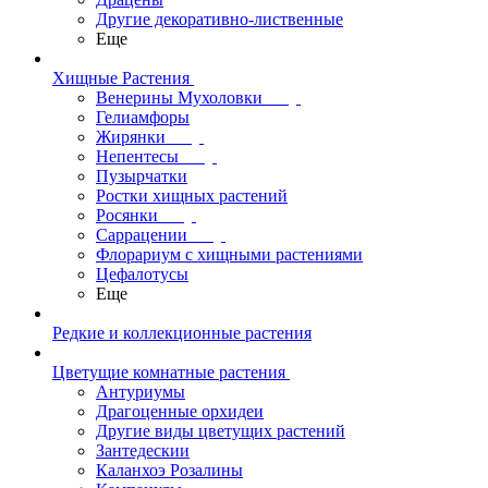
Другие декоративно-лиственные
Еще
Хищные Растения
Венерины Мухоловки
Гелиамфоры
Жирянки
Непентесы
Пузырчатки
Ростки хищных растений
Росянки
Саррацении
Флорариум с хищными растениями
Цефалотусы
Еще
Редкие и коллекционные растения
Цветущие комнатные растения
Антуриумы
Драгоценные орхидеи
Другие виды цветущих растений
Зантедескии
Каланхоэ Розалины