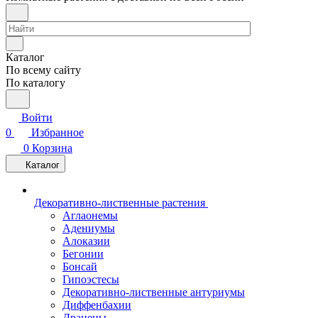
Каталог
По всему сайту
По каталогу
Войти
0
Избранное
0
Корзина
Каталог
Декоративно-лиственные растения
Аглаонемы
Адениумы
Алоказии
Бегонии
Бонсай
Гипоэстесы
Декоративно-лиственные антуриумы
Диффенбахии
Драцены