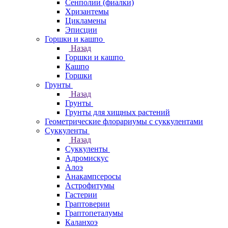
Сенполии (фиалки)
Хризантемы
Цикламены
Эписции
Горшки и кашпо
Назад
Горшки и кашпо
Кашпо
Горшки
Грунты
Назад
Грунты
Грунты для хищных растений
Геометрические флорариумы с суккулентами
Суккуленты
Назад
Суккуленты
Адромискус
Алоэ
Анакампсеросы
Астрофитумы
Гастерии
Граптоверии
Граптопеталумы
Каланхоэ