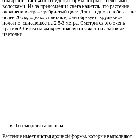
отмирают. Листья нитевидной формы покрыты белесыми
волосками. Из-за преломления света кажется, что растение
окрашено в серо-серебристый цвет. Длина одного побега – не
более 20 см, однако сплетаясь, они образуют кружевное
полотно, свисающее на 2,5-3 метра. Смотрится это очень
красиво! Летом на «ковре» появляются желто-салатовые
цветочки.
Тилландсия гарденера
Растение имеет листья арочной формы, которые выполняют