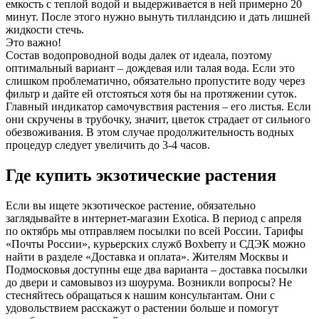
емкость с теплой водой и выдерживается в ней примерно 20
минут. После этого нужно вынуть тилландсию и дать лишней
жидкости стечь.
Это важно!
Состав водопроводной воды далек от идеала, поэтому
оптимальный вариант – дождевая или талая вода. Если это
слишком проблематично, обязательно пропустите воду через
фильтр и дайте ей отстояться хотя бы на протяжении суток.
Главный индикатор самочувствия растения – его листья. Если
они скручены в трубочку, значит, цветок страдает от сильного
обезвоживания. В этом случае продолжительность водных
процедур следует увеличить до 3-4 часов.
Где купить экзотические растения
Если вы ищете экзотическое растение, обязательно
заглядывайте в интернет-магазин Exotica. В период с апреля
по октябрь мы отправляем посылки по всей России. Тарифы
«Почты России», курьерских служб Boxberry и СДЭК можно
найти в разделе «Доставка и оплата». Жителям Москвы и
Подмосковья доступны еще два варианта – доставка посылки
до двери и самовывоз из шоурума. Возникли вопросы? Не
стесняйтесь обращаться к нашим консультантам. Они с
удовольствием расскажут о растении больше и помогут