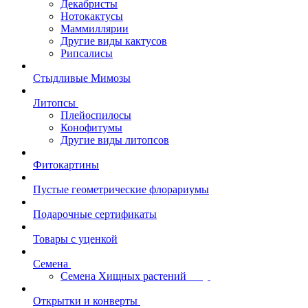
Декабристы
Нотокактусы
Маммиллярии
Другие виды кактусов
Рипсалисы
Стыдливые Мимозы
Литопсы
Плейоспилосы
Конофитумы
Другие виды литопсов
Фитокартины
Пустые геометрические флорариумы
Подарочные сертификаты
Товары с уценкой
Семена
Семена Хищных растений
Открытки и конверты