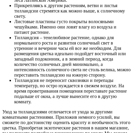
леса Латинской Америки.
Прикрепляясь к другим растениям, ветви и листья
тилландсии стремятся как можно выше, к солнечному
свету.
Листовые пластины густо покрыты волосяными
чешуйками. Именно они ловят влагу из воздуха и
питают растение.
Тилландсия – тенелюбивое растение, однако для
нормального роста и развития солнечный свет в
утренние и вечерние часы ей все же необходим. Для
размещения цветка идеально подойдет восточный или
западный подоконник, а в зимний период, когда
количество солнечных дней минимально, а
интенсивность солнечного света не столь велика, можно
переставить тилландсию на южную сторону.
Тилландсия не переносит сквозняки и перепады
температур, но остро нуждается в свежем воздухе. На
время проветривания помещения переставьте растение
подальше от окна, а лучше вынесите его в другую
комнату.
Уход за тилландсиями отличается от ухода за другими
комнатными растениями. Приложив немного усилий, вы
сможете по достоинству оценить красоту и необычность этого
цветка. Приобретая экзотические растения в нашем магазине,