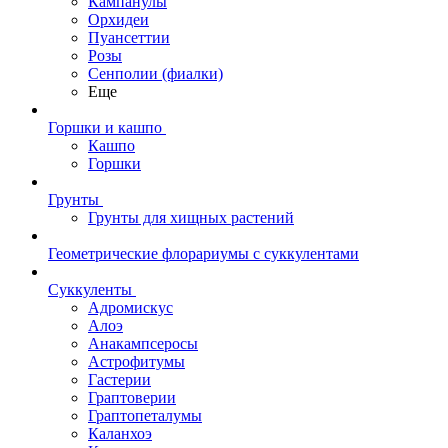
Кампанулы
Орхидеи
Пуансеттии
Розы
Сенполии (фиалки)
Еще
Горшки и кашпо
Кашпо
Горшки
Грунты
Грунты для хищных растений
Геометрические флорариумы с суккулентами
Суккуленты
Адромискус
Алоэ
Анакампсеросы
Астрофитумы
Гастерии
Граптоверии
Граптопеталумы
Каланхоэ