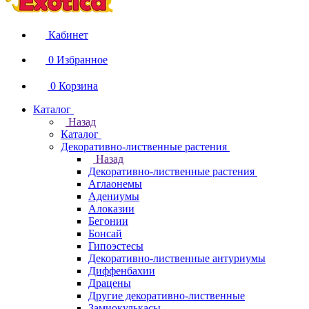
Кабинет
0
Избранное
0
Корзина
Каталог
Назад
Каталог
Декоративно-лиственные растения
Назад
Декоративно-лиственные растения
Аглаонемы
Адениумы
Алоказии
Бегонии
Бонсай
Гипоэстесы
Декоративно-лиственные антуриумы
Диффенбахии
Драцены
Другие декоративно-лиственные
Замиокулькасы