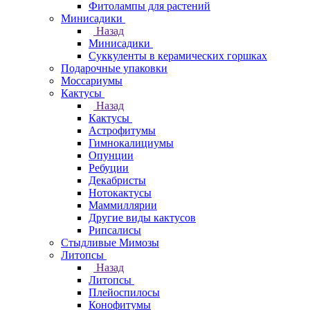
Фитолампы для растений
Минисадики
Назад
Минисадики
Суккуленты в керамических горшках
Подарочные упаковки
Моссариумы
Кактусы
Назад
Кактусы
Астрофитумы
Гимнокалициумы
Опунции
Ребуции
Декабристы
Нотокактусы
Маммиллярии
Другие виды кактусов
Рипсалисы
Стыдливые Мимозы
Литопсы
Назад
Литопсы
Плейоспилосы
Конофитумы