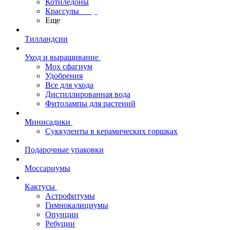
Котиледоны
Крассулы
Еще
Тилландсии
Уход и выращивание
Мох сфагнум
Удобрения
Все для ухода
Дистиллированная вода
Фитолампы для растений
Минисадики
Суккуленты в керамических горшках
Подарочные упаковки
Моссариумы
Кактусы
Астрофитумы
Гимнокалициумы
Опунции
Ребуции