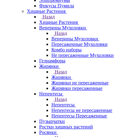
Эпипремнумы
Фикусы Пумила
Хищные Растения
Назад
Хищные Растения
Венерины Мухоловки
Назад
Венерины Мухоловки
Пересаженные Мухоловки
Комбо наборы
Не пересаженные Мухоловки
Гелиамфоры
Жирянки
Назад
Жирянки
Жирянки не пересаженные
Жирянки пересаженные
Непентесы
Назад
Непентесы
Непентесы не пересаженные
Непентесы Пересаженные
Пузырчатки
Ростки хищных растений
Росянки