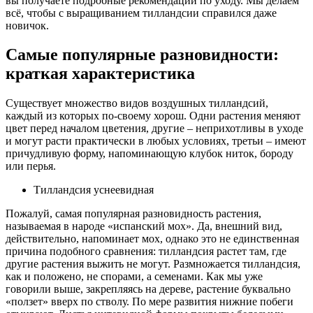
вы получаете подробные рекомендации по уходу. Мы делаем
всё, чтобы с выращиванием тилландсии справился даже
новичок.
Самые популярные разновидности:
краткая характеристика
Существует множество видов воздушных тилландсий,
каждый из которых по-своему хорош. Одни растения меняют
цвет перед началом цветения, другие – неприхотливы в уходе
и могут расти практически в любых условиях, третьи – имеют
причудливую форму, напоминающую клубок ниток, бороду
или перья.
Тилландсия уснеевидная
Пожалуй, самая популярная разновидность растения,
называемая в народе «испанский мох». Да, внешний вид,
действительно, напоминает мох, однако это не единственная
причина подобного сравнения: тилландсия растет там, где
другие растения выжить не могут. Размножается тилландсия,
как и положено, не спорами, а семенами. Как мы уже
говорили выше, закрепляясь на дереве, растение буквально
«ползет» вверх по стволу. По мере развития нижние побеги