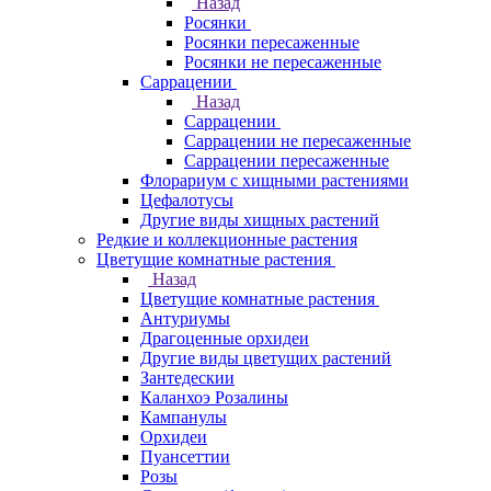
Назад
Росянки
Росянки пересаженные
Росянки не пересаженные
Саррацении
Назад
Саррацении
Саррацении не пересаженные
Саррацении пересаженные
Флорариум с хищными растениями
Цефалотусы
Другие виды хищных растений
Редкие и коллекционные растения
Цветущие комнатные растения
Назад
Цветущие комнатные растения
Антуриумы
Драгоценные орхидеи
Другие виды цветущих растений
Зантедескии
Каланхоэ Розалины
Кампанулы
Орхидеи
Пуансеттии
Розы