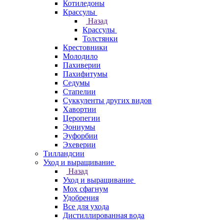
Котиледоны
Крассулы
Назад
Крассулы
Толстянки
Крестовники
Молодило
Пахиверии
Пахифитумы
Седумы
Стапелии
Суккуленты других видов
Хавортии
Церопегии
Эониумы
Эуфорбии
Эхеверии
Тилландсии
Уход и выращивание
Назад
Уход и выращивание
Мох сфагнум
Удобрения
Все для ухода
Дистиллированная вода