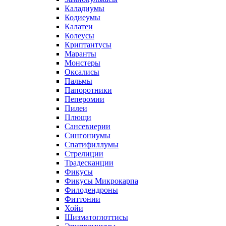
Каладиумы
Кодиеумы
Калатеи
Колеусы
Криптантусы
Маранты
Монстеры
Оксалисы
Пальмы
Папоротники
Пеперомии
Пилеи
Плющи
Сансевиерии
Сингониумы
Спатифиллумы
Стрелиции
Традесканции
Фикусы
Фикусы Микрокарпа
Филодендроны
Фиттонии
Хойи
Шизматоглоттисы