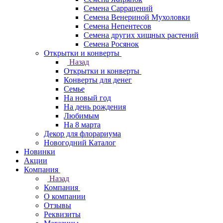
Семена Саррацений
Семена Венериной Мухоловки
Семена Непентесов
Семена других хищных растений
Семена Росянок
Открытки и конверты
Назад
Открытки и конверты
Конверты для денег
Семье
На новый год
На день рождения
Любимым
На 8 марта
Декор для флорариума
Новогодний Каталог
Новинки
Акции
Компания
Назад
Компания
О компании
Отзывы
Реквизиты