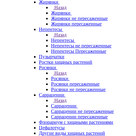
Жирянки
Назад
Жирянки
Жирянки не пересаженные
Жирянки пересаженные
Непентесы
Назад
Непентесы
Непентесы не пересаженные
Непентесы Пересаженные
Пузырчатки
Ростки хищных растений
Росянки
Назад
Росянки
Росянки пересаженные
Росянки не пересаженные
Саррацении
Назад
Саррацении
Саррацении не пересаженные
Саррацении пересаженные
Флорариум с хищными растениями
Цефалотусы
Другие виды хищных растений