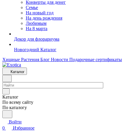
Конверты для денег
Семье
На новый год
На день рождения
Любимым
На 8 марта
Декор для флорариума
Новогодний Каталог
Хищные Растения
Блог
Новости
Подарочные сертификаты
Каталог
Каталог
По всему сайту
По каталогу
Войти
0
Избранное