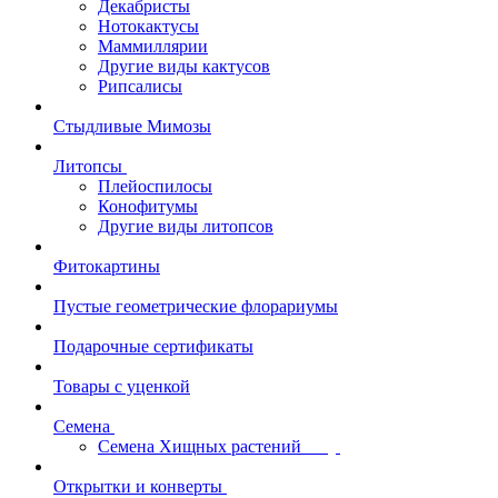
Декабристы
Нотокактусы
Маммиллярии
Другие виды кактусов
Рипсалисы
Стыдливые Мимозы
Литопсы
Плейоспилосы
Конофитумы
Другие виды литопсов
Фитокартины
Пустые геометрические флорариумы
Подарочные сертификаты
Товары с уценкой
Семена
Семена Хищных растений
Открытки и конверты