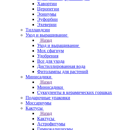
Хавортии
Церопегии
Эониумы
Эуфорбии
Эхеверии
Тилландсии
Уход и выращивание
Назад
Уход и выращивание
Мох сфагнум
Удобрения
Все для ухода
Дистиллированная вода
Фитолампы для растений
Минисадики
Назад
Минисадики
Суккуленты в керамических горшках
Подарочные упаковки
Моссариумы
Кактусы
Назад
Кактусы
Астрофитумы
Гимнокалициумы