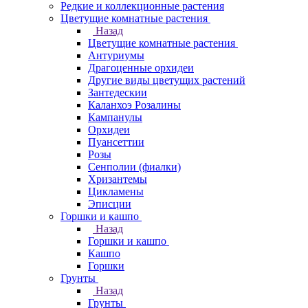
Редкие и коллекционные растения
Цветущие комнатные растения
Назад
Цветущие комнатные растения
Антуриумы
Драгоценные орхидеи
Другие виды цветущих растений
Зантедескии
Каланхоэ Розалины
Кампанулы
Орхидеи
Пуансеттии
Розы
Сенполии (фиалки)
Хризантемы
Цикламены
Эписции
Горшки и кашпо
Назад
Горшки и кашпо
Кашпо
Горшки
Грунты
Назад
Грунты