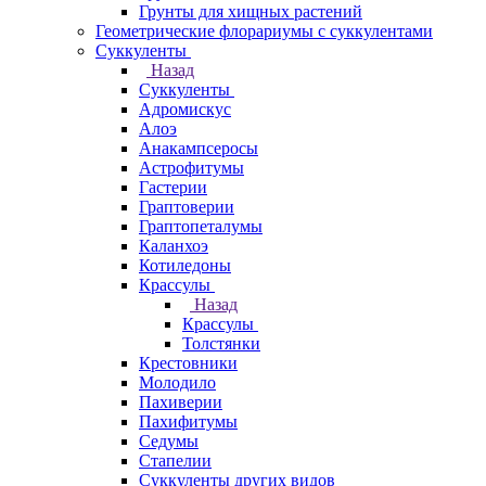
Грунты для хищных растений
Геометрические флорариумы с суккулентами
Суккуленты
Назад
Суккуленты
Адромискус
Алоэ
Анакампсеросы
Астрофитумы
Гастерии
Граптоверии
Граптопеталумы
Каланхоэ
Котиледоны
Крассулы
Назад
Крассулы
Толстянки
Крестовники
Молодило
Пахиверии
Пахифитумы
Седумы
Стапелии
Суккуленты других видов