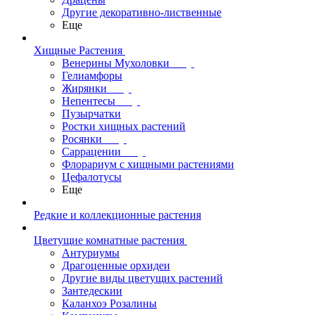
Другие декоративно-лиственные
Еще
Хищные Растения
Венерины Мухоловки
Гелиамфоры
Жирянки
Непентесы
Пузырчатки
Ростки хищных растений
Росянки
Саррацении
Флорариум с хищными растениями
Цефалотусы
Еще
Редкие и коллекционные растения
Цветущие комнатные растения
Антуриумы
Драгоценные орхидеи
Другие виды цветущих растений
Зантедескии
Каланхоэ Розалины