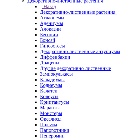
Декоративно-лиственные растения
Назад
Декоративно-лиственные растения
Аглаонемы
Адениумы
Алоказии
Бегонии
Бонсай
Гипоэстесы
Декоративно-лиственные антуриумы
Диффенбахии
Драцены
Другие декоративно-лиственные
Замиокулькасы
Каладиумы
Кодиеумы
Калатеи
Колеусы
Криптантусы
Маранты
Монстеры
Оксалисы
Пальмы
Папоротники
Пеперомии