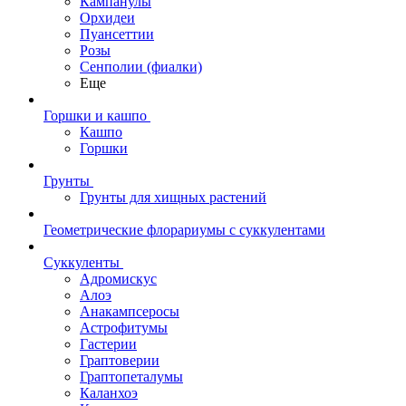
Кампанулы
Орхидеи
Пуансеттии
Розы
Сенполии (фиалки)
Еще
Горшки и кашпо
Кашпо
Горшки
Грунты
Грунты для хищных растений
Геометрические флорариумы с суккулентами
Суккуленты
Адромискус
Алоэ
Анакампсеросы
Астрофитумы
Гастерии
Граптоверии
Граптопеталумы
Каланхоэ