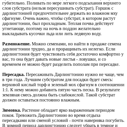
губительно. Поливать по мере легкого подсыхания верхнего
слоя субстрата (нельзя пересушивать субстрат). Горшок с
дарлингтонией предпочтительнее держать во влажном мху
сфагнуме. Очень важно, чтобы субстрат, в котором растут
дарлингтонии, был прохладным. Теплая почва действует
угнетающе, поэтому на ночь в поддон желательно
выкладывать кусочки льда или лить ледяную воду.
Размножение.
Можно семенами, но найти в продаже семена
дарлингтонии трудно, да и проращивать их нелегко. Если
дарлингтония будет чувствовать себя достаточно комфортно у
вас, то она будет давать новые листья - ловушки, и со
временем ее можно будет разделить пополам при пересадке.
Пересадка.
Пересаживать Дарлингтонию нужно не чаще, чем
в три года. Лучшим субстратом для посадки будет смесь:
верховой кислый торф и зеленый мох сфагнум в соотношении
1:1. К нему можно добавить пятую часть песка. В результате
земляная смесь должна быть слабокислой. Такой субстрат
должен оставаться постоянно влажным.
Зимовка.
Растение обладает ярко выраженным периодом
покоя. Тревожить Дарлингтонию во время отдыха
пересадками или сменой условий - почти наверняка погубить.
В зимний период дарлингтонию следует убрать в темное и