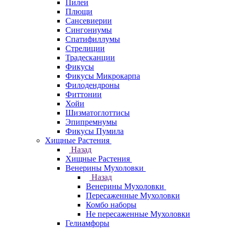
Пилеи
Плющи
Сансевиерии
Сингониумы
Спатифиллумы
Стрелиции
Традесканции
Фикусы
Фикусы Микрокарпа
Филодендроны
Фиттонии
Хойи
Шизматоглоттисы
Эпипремнумы
Фикусы Пумила
Хищные Растения
Назад
Хищные Растения
Венерины Мухоловки
Назад
Венерины Мухоловки
Пересаженные Мухоловки
Комбо наборы
Не пересаженные Мухоловки
Гелиамфоры