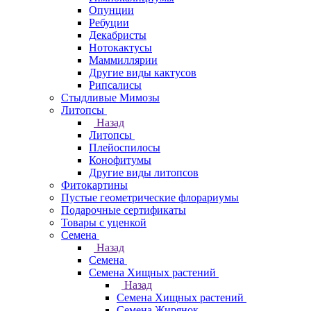
Опунции
Ребуции
Декабристы
Нотокактусы
Маммиллярии
Другие виды кактусов
Рипсалисы
Стыдливые Мимозы
Литопсы
Назад
Литопсы
Плейоспилосы
Конофитумы
Другие виды литопсов
Фитокартины
Пустые геометрические флорариумы
Подарочные сертификаты
Товары с уценкой
Семена
Назад
Семена
Семена Хищных растений
Назад
Семена Хищных растений
Семена Жирянок