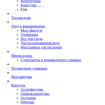
Котиледоны
Крассулы
Еще
Тилландсии
Уход и выращивание
Мох сфагнум
Удобрения
Все для ухода
Дистиллированная вода
Фитолампы для растений
Минисадики
Суккуленты в керамических горшках
Подарочные упаковки
Моссариумы
Кактусы
Астрофитумы
Гимнокалициумы
Опунции
Ребуции