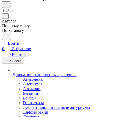
Каталог
По всему сайту
По каталогу
Войти
0
Избранное
0
Корзина
Каталог
Декоративно-лиственные растения
Аглаонемы
Адениумы
Алоказии
Бегонии
Бонсай
Гипоэстесы
Декоративно-лиственные антуриумы
Диффенбахии
Драцены