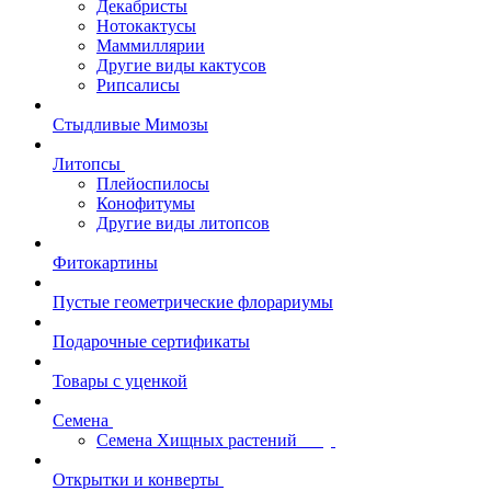
Декабристы
Нотокактусы
Маммиллярии
Другие виды кактусов
Рипсалисы
Стыдливые Мимозы
Литопсы
Плейоспилосы
Конофитумы
Другие виды литопсов
Фитокартины
Пустые геометрические флорариумы
Подарочные сертификаты
Товары с уценкой
Семена
Семена Хищных растений
Открытки и конверты