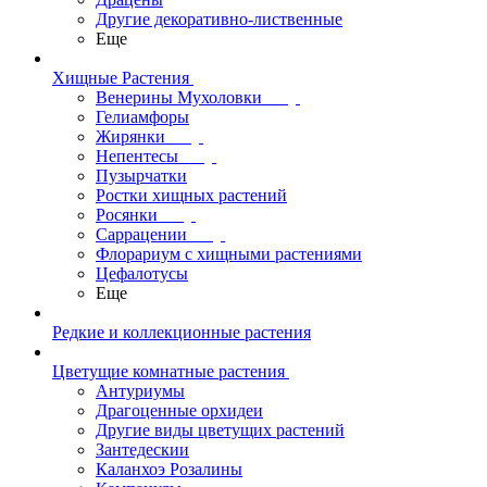
Другие декоративно-лиственные
Еще
Хищные Растения
Венерины Мухоловки
Гелиамфоры
Жирянки
Непентесы
Пузырчатки
Ростки хищных растений
Росянки
Саррацении
Флорариум с хищными растениями
Цефалотусы
Еще
Редкие и коллекционные растения
Цветущие комнатные растения
Антуриумы
Драгоценные орхидеи
Другие виды цветущих растений
Зантедескии
Каланхоэ Розалины