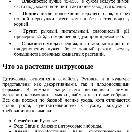
Влажность:
лучше 45-65%, в сухом воздухе зимой
часто подсыхают кончики и активнее заводятся клещи.
Полив:
после подсыхания верхнего слоя, но без
полной пересушки всего кома и без застоя воды у
корней.
Грунт:
рыхлый, питательный, слабокислый, pH
примерно 5,5-6,5, с хорошей воздухопроницаемостью.
Сложность ухода:
средняя, для стабильного роста и
плодоношения нужен более точный режим, чем у
большинства обычных комнатных растений.
Что за растение цитрусовые
Цитрусовые относятся к семейству Рутовые и в культуре
представлены как декоративными, так и плодоносящими
формами. В комнате чаще всего выращивают лимон,
мандарин, каламондин, кумкват, лайм и некоторые гибриды.
Все они похожи по базовой логике ухода, хотя отличаются
силой роста, чувствительностью к сухому воздуху и
требованиями к зимовке.
Семейство:
Рутовые.
Род:
Citrus и близкие цитрусовые гибриды.
Ареал:
Юго-Восточная Азия, субтропические и