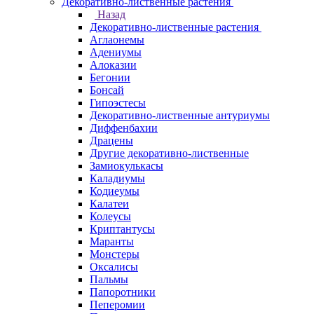
Декоративно-лиственные растения
Назад
Декоративно-лиственные растения
Аглаонемы
Адениумы
Алоказии
Бегонии
Бонсай
Гипоэстесы
Декоративно-лиственные антуриумы
Диффенбахии
Драцены
Другие декоративно-лиственные
Замиокулькасы
Каладиумы
Кодиеумы
Калатеи
Колеусы
Криптантусы
Маранты
Монстеры
Оксалисы
Пальмы
Папоротники
Пеперомии