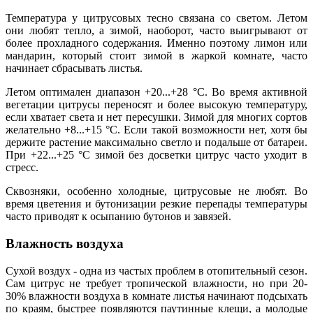
Температура у цитрусовых тесно связана со светом. Летом
они любят тепло, а зимой, наоборот, часто выигрывают от
более прохладного содержания. Именно поэтому лимон или
мандарин, который стоит зимой в жаркой комнате, часто
начинает сбрасывать листья.
Летом оптимален диапазон +20...+28 °C. Во время активной
вегетации цитрусы переносят и более высокую температуру,
если хватает света и нет пересушки. Зимой для многих сортов
желательно +8...+15 °C. Если такой возможности нет, хотя бы
держите растение максимально светло и подальше от батареи.
При +22...+25 °C зимой без досветки цитрус часто уходит в
стресс.
Сквозняки, особенно холодные, цитрусовые не любят. Во
время цветения и бутонизации резкие перепады температуры
часто приводят к осыпанию бутонов и завязей.
Влажность воздуха
Сухой воздух - одна из частых проблем в отопительный сезон.
Сам цитрус не требует тропической влажности, но при 20-
30% влажности воздуха в комнате листья начинают подсыхать
по краям, быстрее появляются паутинные клещи, а молодые