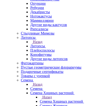
Опунции
Ребуции
Декабристы
Нотокактусы
Маммиллярии
Другие виды кактусов
Рипсалисы
Стыдливые Мимозы
Литопсы
Назад
Литопсы
Плейоспилосы
Конофитумы
Другие виды литопсов
Фитокартины
Пустые геометрические флорариумы
Подарочные сертификаты
Товары с уценкой
Семена
Назад
Семена
Семена Хищных растений
Назад
Семена Хищных растений
Семена Жирянок