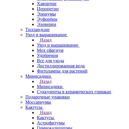
Хавортии
Церопегии
Эониумы
Эуфорбии
Эхеверии
Тилландсии
Уход и выращивание
Назад
Уход и выращивание
Мох сфагнум
Удобрения
Все для ухода
Дистиллированная вода
Фитолампы для растений
Минисадики
Назад
Минисадики
Суккуленты в керамических горшках
Подарочные упаковки
Моссариумы
Кактусы
Назад
Кактусы
Астрофитумы
Гимнокалициумы