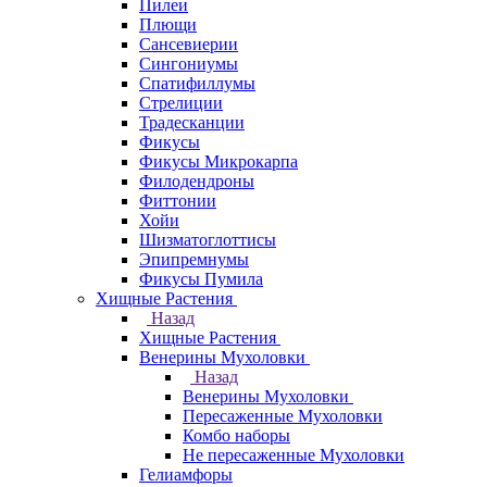
Пилеи
Плющи
Сансевиерии
Сингониумы
Спатифиллумы
Стрелиции
Традесканции
Фикусы
Фикусы Микрокарпа
Филодендроны
Фиттонии
Хойи
Шизматоглоттисы
Эпипремнумы
Фикусы Пумила
Хищные Растения
Назад
Хищные Растения
Венерины Мухоловки
Назад
Венерины Мухоловки
Пересаженные Мухоловки
Комбо наборы
Не пересаженные Мухоловки
Гелиамфоры