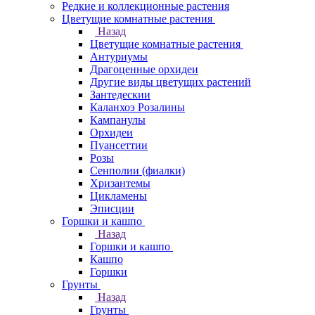
Редкие и коллекционные растения
Цветущие комнатные растения
Назад
Цветущие комнатные растения
Антуриумы
Драгоценные орхидеи
Другие виды цветущих растений
Зантедескии
Каланхоэ Розалины
Кампанулы
Орхидеи
Пуансеттии
Розы
Сенполии (фиалки)
Хризантемы
Цикламены
Эписции
Горшки и кашпо
Назад
Горшки и кашпо
Кашпо
Горшки
Грунты
Назад
Грунты