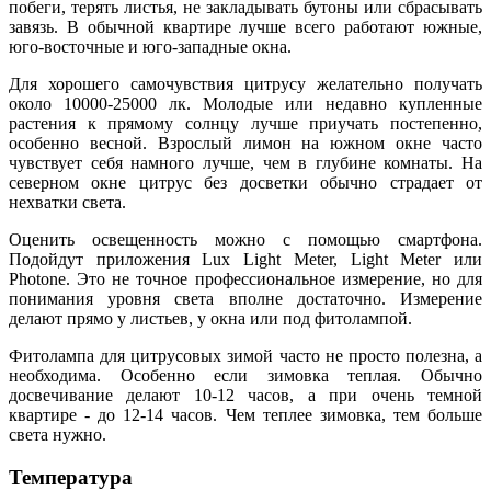
побеги, терять листья, не закладывать бутоны или сбрасывать
завязь. В обычной квартире лучше всего работают южные,
юго-восточные и юго-западные окна.
Для хорошего самочувствия цитрусу желательно получать
около 10000-25000 лк. Молодые или недавно купленные
растения к прямому солнцу лучше приучать постепенно,
особенно весной. Взрослый лимон на южном окне часто
чувствует себя намного лучше, чем в глубине комнаты. На
северном окне цитрус без досветки обычно страдает от
нехватки света.
Оценить освещенность можно с помощью смартфона.
Подойдут приложения Lux Light Meter, Light Meter или
Photone. Это не точное профессиональное измерение, но для
понимания уровня света вполне достаточно. Измерение
делают прямо у листьев, у окна или под фитолампой.
Фитолампа для цитрусовых зимой часто не просто полезна, а
необходима. Особенно если зимовка теплая. Обычно
досвечивание делают 10-12 часов, а при очень темной
квартире - до 12-14 часов. Чем теплее зимовка, тем больше
света нужно.
Температура