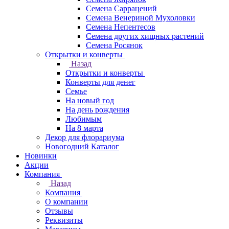
Семена Саррацений
Семена Венериной Мухоловки
Семена Непентесов
Семена других хищных растений
Семена Росянок
Открытки и конверты
Назад
Открытки и конверты
Конверты для денег
Семье
На новый год
На день рождения
Любимым
На 8 марта
Декор для флорариума
Новогодний Каталог
Новинки
Акции
Компания
Назад
Компания
О компании
Отзывы
Реквизиты