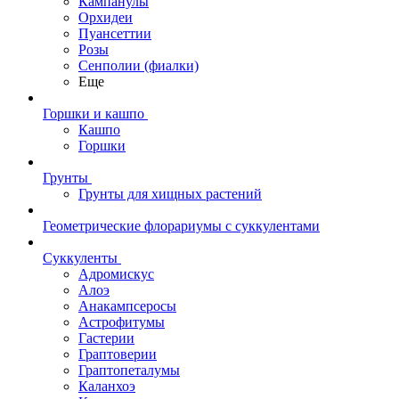
Кампанулы
Орхидеи
Пуансеттии
Розы
Сенполии (фиалки)
Еще
Горшки и кашпо
Кашпо
Горшки
Грунты
Грунты для хищных растений
Геометрические флорариумы с суккулентами
Суккуленты
Адромискус
Алоэ
Анакампсеросы
Астрофитумы
Гастерии
Граптоверии
Граптопеталумы
Каланхоэ