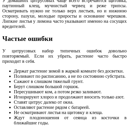
У домашних цитрусовых чаще всего встречаются щитовка,
паутинный клещ, мучнистый червец и реже трипсы.
Осматривать нужно не только верх листьев, но и нижнюю
сторону, пазухи, молодые приросты и основание черешков.
Липкие листья у лимона часто указывают именно на сосущих
вредителей.
Частые ошибки
У цитрусовых набор типичных ошибок довольно
повторяемый. Если их убрать, растение часто быстро
приходит в себя.
Держат растение зимой в жаркой комнате без досветки.
Поливают по расписанию, а не по состоянию субстрата.
Сажают в слишком тяжелый грунт.
Берут слишком большой горшок.
Пересушивают ком, а потом резко заливают.
Игнорируют хлороз и продолжают вносить только азот.
Ставят цитрус далеко от окна.
Оставляют растение рядом с батареей.
Не осматривают листья на щитовку и клеща.
Ждут плодоношения от сеянца из косточки в
ближайшие годы.