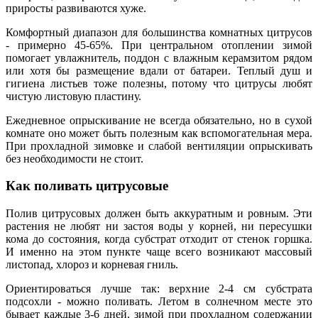
приросты развиваются хуже.
Комфортный диапазон для большинства комнатных цитрусов
- примерно 45-65%. При центральном отоплении зимой
помогает увлажнитель, поддон с влажным керамзитом рядом
или хотя бы размещение вдали от батареи. Теплый душ и
гигиена листьев тоже полезны, потому что цитрусы любят
чистую листовую пластину.
Ежедневное опрыскивание не всегда обязательно, но в сухой
комнате оно может быть полезным как вспомогательная мера.
При прохладной зимовке и слабой вентиляции опрыскивать
без необходимости не стоит.
Как поливать цитрусовые
Полив цитрусовых должен быть аккуратным и ровным. Эти
растения не любят ни застоя воды у корней, ни пересушки
кома до состояния, когда субстрат отходит от стенок горшка.
И именно на этом пункте чаще всего возникают массовый
листопад, хлороз и корневая гниль.
Ориентироваться лучше так: верхние 2-4 см субстрата
подсохли - можно поливать. Летом в солнечном месте это
бывает каждые 3-6 дней, зимой при прохладном содержании