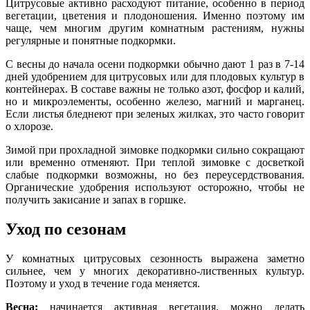
Цитрусовые активно расходуют питание, особенно в период
вегетации, цветения и плодоношения. Именно поэтому им
чаще, чем многим другим комнатным растениям, нужны
регулярные и понятные подкормки.
С весны до начала осени подкормки обычно дают 1 раз в 7-14
дней удобрением для цитрусовых или для плодовых культур в
контейнерах. В составе важны не только азот, фосфор и калий,
но и микроэлементы, особенно железо, магний и марганец.
Если листья бледнеют при зеленых жилках, это часто говорит
о хлорозе.
Зимой при прохладной зимовке подкормки сильно сокращают
или временно отменяют. При теплой зимовке с досветкой
слабые подкормки возможны, но без переусердствования.
Органические удобрения используют осторожно, чтобы не
получить закисание и запах в горшке.
Уход по сезонам
У комнатных цитрусовых сезонность выражена заметно
сильнее, чем у многих декоративно-лиственных культур.
Поэтому и уход в течение года меняется.
Весна:
начинается активная вегетация, можно делать