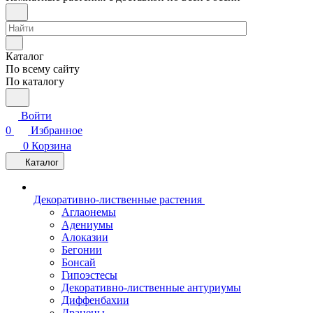
Каталог
По всему сайту
По каталогу
Войти
0
Избранное
0
Корзина
Каталог
Декоративно-лиственные растения
Аглаонемы
Адениумы
Алоказии
Бегонии
Бонсай
Гипоэстесы
Декоративно-лиственные антуриумы
Диффенбахии
Драцены