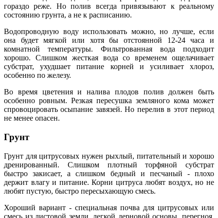
гораздо реже. Но полив всегда привязывают к реальному
состоянию грунта, а не к расписанию.
Водопроводную воду использовать можно, но лучше, если
она будет мягкой или хотя бы отстоянной 12-24 часа и
комнатной температуры. Фильтрованная вода подходит
хорошо. Слишком жесткая вода со временем ощелачивает
субстрат, ухудшает питание корней и усиливает хлороз,
особенно по железу.
Во время цветения и налива плодов полив должен быть
особенно ровным. Резкая пересушка земляного кома может
спровоцировать осыпание завязей. Но перелив в этот период
не менее опасен.
Грунт
Грунт для цитрусовых нужен рыхлый, питательный и хорошо
дренированный. Слишком плотный торфяной субстрат
быстро закисает, а слишком бедный и песчаный - плохо
держит влагу и питание. Корни цитруса любят воздух, но не
любят пустую, быстро пересыхающую смесь.
Хороший вариант - специальная почва для цитрусовых или
смесь из листовой земли, легкой дерновой основы, перегноя,