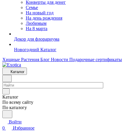
Конверты для денег
Семье
На новый год
На день рождения
Любимым
На 8 марта
Декор для флорариума
Новогодний Каталог
Хищные Растения
Блог
Новости
Подарочные сертификаты
Каталог
Каталог
По всему сайту
По каталогу
Войти
0
Избранное