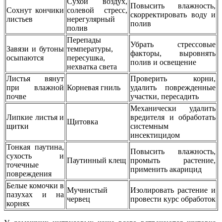
Сухой воздух,
Повысить влажность,
Сохнут кончики
солевой стресс,
скорректировать воду и
листьев
нерегулярный
полив
полив
Перепады
Убрать стрессовые
Завязи и бутоны
температуры,
факторы, выровнять
осыпаются
пересушка,
полив и освещение
нехватка света
Листья вянут
Проверить корни,
при влажной
Корневая гниль
удалить поврежденные
почве
участки, пересадить
Механически удалить
Липкие листья и
вредителя и обработать
Щитовка
щитки
системным
инсектицидом
Тонкая паутина,
Повысить влажность,
сухость и
Паутинный клещ
промыть растение,
точечные
применить акарицид
повреждения
Белые комочки в
Мучнистый
Изолировать растение и
пазухах и на
червец
провести курс обработок
корнях