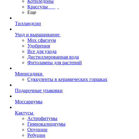
Котиледоны
Крассулы
Еще
Тилландсии
Уход и выращивание
Мох сфагнум
Удобрения
Все для ухода
Дистиллированная вода
Фитолампы для растений
Минисадики
Суккуленты в керамических горшках
Подарочные упаковки
Моссариумы
Кактусы
Астрофитумы
Гимнокалициумы
Опунции
Ребуции