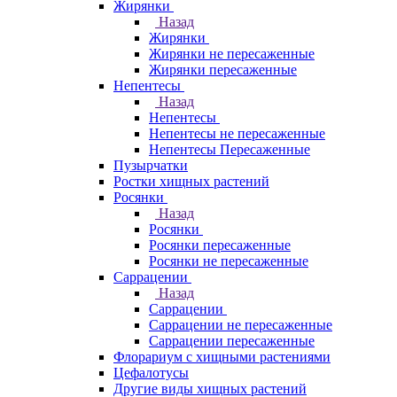
Жирянки
Назад
Жирянки
Жирянки не пересаженные
Жирянки пересаженные
Непентесы
Назад
Непентесы
Непентесы не пересаженные
Непентесы Пересаженные
Пузырчатки
Ростки хищных растений
Росянки
Назад
Росянки
Росянки пересаженные
Росянки не пересаженные
Саррацении
Назад
Саррацении
Саррацении не пересаженные
Саррацении пересаженные
Флорариум с хищными растениями
Цефалотусы
Другие виды хищных растений