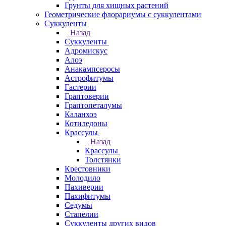
Грунты для хищных растений
Геометрические флорариумы с суккулентами
Суккуленты
Назад
Суккуленты
Адромискус
Алоэ
Анакампсеросы
Астрофитумы
Гастерии
Граптоверии
Граптопеталумы
Каланхоэ
Котиледоны
Крассулы
Назад
Крассулы
Толстянки
Крестовники
Молодило
Пахиверии
Пахифитумы
Седумы
Стапелии
Суккуленты других видов