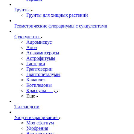
Грунты
Грунты для хищных растений
Геометрические флорариумы с суккулентами
Суккуленты
Адромискус
Алоэ
Анакампсеросы
Астрофитумы
Гастерии
Граптоверии
Граптопеталумы
Каланхоэ
Котиледоны
Крассулы
Еще
Тилландсии
Уход и выращивание
Мох сфагнум
Удобрения
Все для ухода