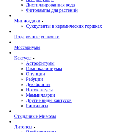
Дистиллированная вода
Фитолампы для растений
Минисадики
Суккуленты в керамических горшках
Подарочные упаковки
Моссариумы
Кактусы
Астрофитумы
Гимнокалициумы
Опунции
Ребуции
Декабристы
Нотокактусы
Маммиллярии
Другие виды кактусов
Рипсалисы
Стыдливые Мимозы
Литопсы