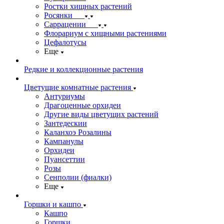
Ростки хищных растений
Росянки
Саррацении
Флорариум с хищными растениями
Цефалотусы
Еще
Редкие и коллекционные растения
Цветущие комнатные растения
Антуриумы
Драгоценные орхидеи
Другие виды цветущих растений
Зантедескии
Каланхоэ Розалины
Кампанулы
Орхидеи
Пуансеттии
Розы
Сенполии (фиалки)
Еще
Горшки и кашпо
Кашпо
Горшки