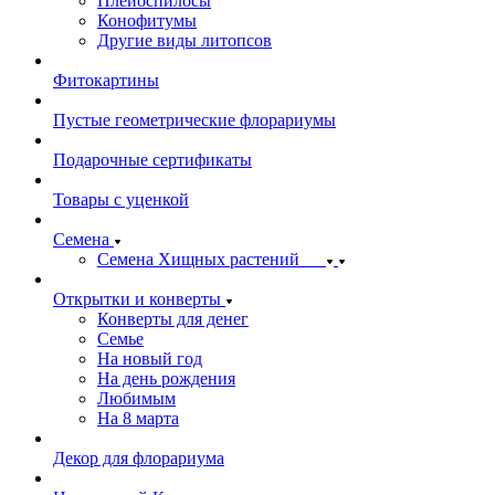
Плейоспилосы
Конофитумы
Другие виды литопсов
Фитокартины
Пустые геометрические флорариумы
Подарочные сертификаты
Товары с уценкой
Семена
Семена Хищных растений
Открытки и конверты
Конверты для денег
Семье
На новый год
На день рождения
Любимым
На 8 марта
Декор для флорариума