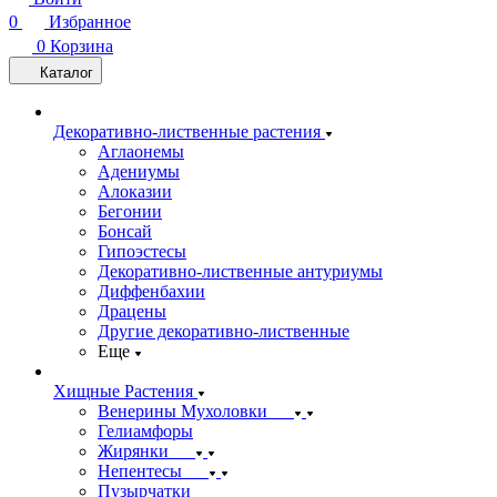
0
Избранное
0
Корзина
Каталог
Декоративно-лиственные растения
Аглаонемы
Адениумы
Алоказии
Бегонии
Бонсай
Гипоэстесы
Декоративно-лиственные антуриумы
Диффенбахии
Драцены
Другие декоративно-лиственные
Еще
Хищные Растения
Венерины Мухоловки
Гелиамфоры
Жирянки
Непентесы
Пузырчатки